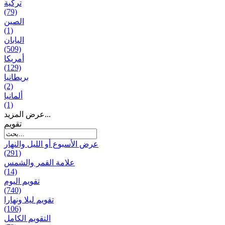
تركية
(79)
الصين
(1)
اليابان
(509)
أمريكا
(129)
بریطانیا
(2)
ألمانيا
(1)
عرض المزيد...
تقويم
عرض الأسبوع أو الليل والنهار
(291)
علامة القمر والشمس
(14)
تقویم الیوم
(740)
تقويم ليلا ونهارا
(106)
التقويم الكامل