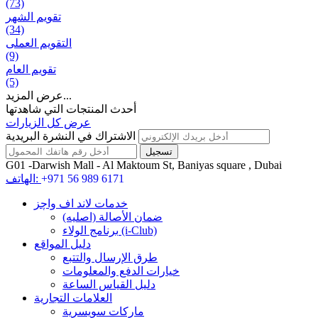
(73)
تقويم الشهر
(34)
التقويم العملی
(9)
تقويم العام
(5)
عرض المزيد...
أحدث المنتجات التي شاهدتها
عرض كل الزيارات
الاشتراك في النشرة البريدية
G01 -Darwish Mall - Al Maktoum St, Baniyas square , Dubai
+971 56 989 6171
الهاتف:
خدمات لاند اف واچز
ضمان الأصالة (اصلیه)
برنامج الولاء (i-Club)
دليل المواقع
طرق الإرسال والتتبع
خيارات الدفع والمعلومات
دليل القياس الساعة
العلامات التجارية
ماركات سويسرية