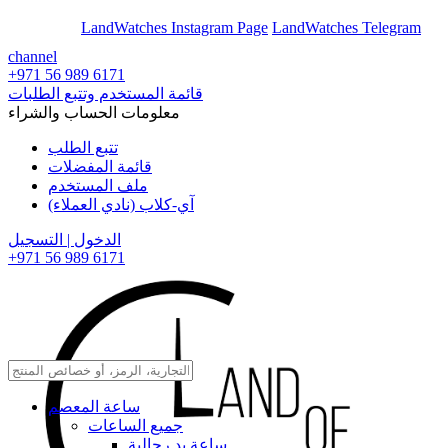
En
Ar
LandWatches Instagram Page
LandWatches Telegram
channel
+971 56 989 6171
قائمة المستخدم وتتبع الطلبات
معلومات الحساب والشراء
تتبع الطلب
قائمة المفضلات
ملف المستخدم
آي-كلاب (نادي العملاء)
الدخول | التسجيل
+971 56 989 6171
ساعة المعصم
جميع الساعات
ساعة يد رجالية