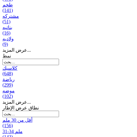
طخم
(141)
مشتركه
(51)
بناتیه
(16)
ولادیه
(9)
عرض المزيد...
نمط
كلاسيك
(648)
رياضة
(299)
موضه
(102)
عرض المزيد...
نطاق عرض الإطار
أقل من 30 ملم
(156)
31-34 ملم
(143)