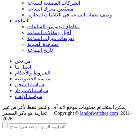
الشركات المصنعة للساعة
مصنّعين محرك الساعة
وصف ضمان الساعة فی العلامات التجارية
الساعة
مقاطع فيديو عن الساعات
أخبار ومقالات الساعة
تعريفات ميزات الساعة
مشاهدة الصيانة
تاريخ الساعة
من نحن
اتصل بنا
الشروط والأحكام
سياسة الخصوصية
سياسة الشحن
سياسة الاسترداد
سياسة الإلغاء
يمكن استخدام محتويات موقع لاند آف واتشز فقط لأغراض غير
2011-
landofwatches.com
تجارية مع ذكر المصدر. Copyright ©
2026