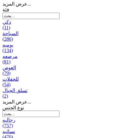
عرض المزيد...
فئة
ذكي
(11)
السباحة
(286)
يومیه
(134)
مرصعه
(81)
الغوص
(79)
للحفلات
(54)
تسلق الجبال
(2)
عرض المزيد...
نوع الجنس
رجالیه
(757)
نسائیه
(470)