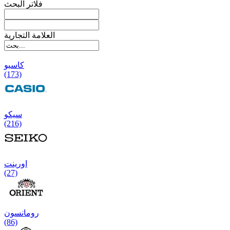
فلاتر البحث
العلامة التجارية
کاسیو
(173)
سیکو
(216)
اورینت
(27)
رومانسون
(86)