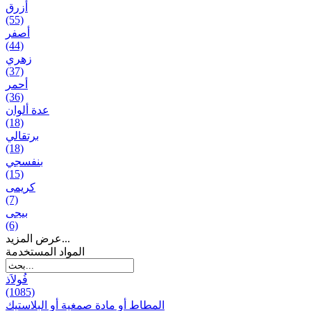
أزرق
(55)
أصفر
(44)
زهري
(37)
أحمر
(36)
عدة ألوان
(18)
برتقالي
(18)
بنفسجي
(15)
کریمی
(7)
بيجی
(6)
عرض المزيد...
المواد المستخدمة
فُولاَذ
(1085)
المطاط أو مادة صمغية أو البلاستيك