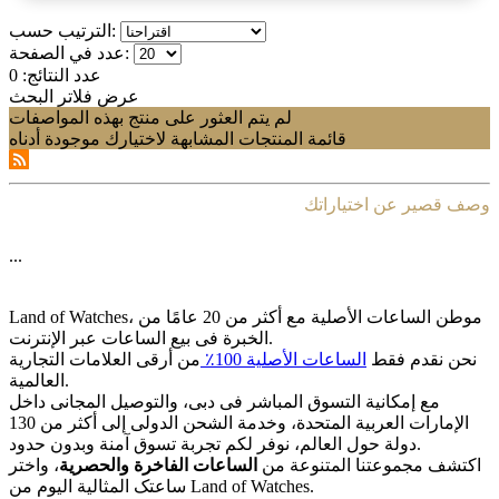
الترتيب حسب:
عدد في الصفحة:
عدد النتائج:
0
عرض فلاتر البحث
لم يتم العثور على منتج بهذه المواصفات
قائمة المنتجات المشابهة لاختيارك موجودة أدناه
وصف قصير عن اختياراتك
...
Land of Watches، موطن الساعات الأصلیة مع أکثر من 20 عامًا من
الخبرة فی بیع الساعات عبر الإنترنت.
نحن نقدم فقط
الساعات الأصلیة 100٪
من أرقى العلامات التجاریة
العالمیة.
مع إمکانیة التسوق المباشر فی دبی، والتوصیل المجانی داخل
الإمارات العربیة المتحدة، وخدمة الشحن الدولی إلى أکثر من 130
دولة حول العالم، نوفر لکم تجربة تسوق آمنة وبدون حدود.
اکتشف مجموعتنا المتنوعة من
الساعات الفاخرة والحصریة
، واختر
ساعتک المثالیة الیوم من Land of Watches.