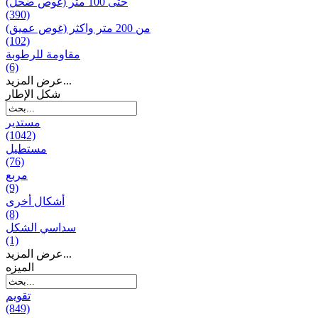
حتى 100 متر (غوص ضحل)
(390)
من 200 متر واکثر (غوص عميق)
(102)
مقاومة للرطوبة
(6)
عرض المزيد...
شكل الإطار
مستدير
(1042)
مستطيل
(76)
مربع
(9)
أشكال أخرى
(8)
سداسي الشكل
(1)
عرض المزيد...
المیزه
تقويم
(849)