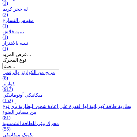
(3)
له حجر كريم
(2)
مقياس التسارع
(1)
تنبيه فلاش
(1)
تنبيه بالاهتزاز
(1)
عرض المزيد...
نوع المحرک
مزيج من الكوارتز والرقمي
(8)
كوارتز
(917)
ميكانيكي أوتوماتيكي
(152)
بطارية طاقة كهربائية لها القدرة على إعادة شحن البطارية بأي نوع
من مصادر الضوء
(81)
محرك بيئي للطاقة الشمسية
(55)
تکویک ميكانيكي