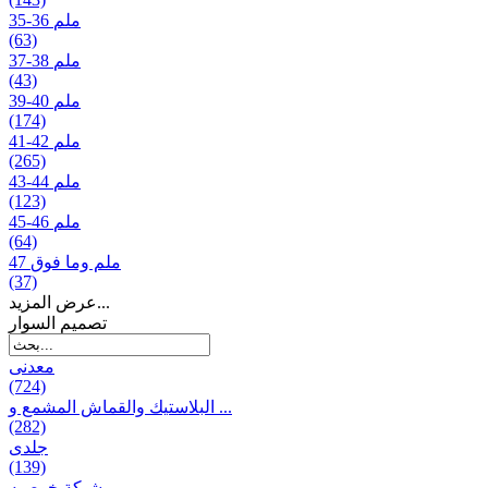
35-36 ملم
(63)
37-38 ملم
(43)
39-40 ملم
(174)
41-42 ملم
(265)
43-44 ملم
(123)
45-46 ملم
(64)
47 ملم وما فوق
(37)
عرض المزيد...
تصمیم السوار
معدنی
(724)
البلاستيك والقماش المشمع و ...
(282)
جلدی
(139)
شبكة خوصیه