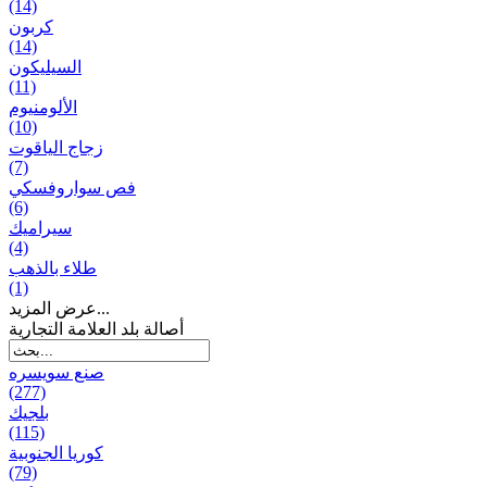
(14)
كربون
(14)
السيليكون
(11)
الألومنيوم
(10)
زجاج الياقوت
(7)
فص سواروفسكي
(6)
سيراميك
(4)
طلاء بالذهب
(1)
عرض المزيد...
أصالة بلد العلامة التجارية
صنع سویسره
(277)
بلجيك
(115)
كوريا الجنوبية
(79)