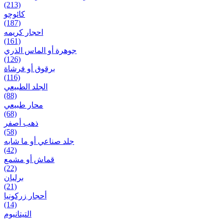
(213)
کائوچو
(187)
احجار کریمه
(161)
جوهرة أو الماس الذري
(126)
برقوق أو فرشاة
(116)
الجلد الطبيعي
(88)
محار طبيعي
(68)
ذهب أصفر
(58)
جلد صناعي أو ما شابه
(42)
قماش أو مشمع
(22)
برلیان
(21)
أحجار زركونيا
(14)
التيتانيوم