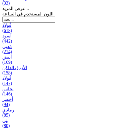
(33)
عرض المزيد...
اللون المستخدم في الساعة
فُولاَذ
(618)
أسود
(442)
ذهبی
(214)
أبيض
(169)
الأزرق الداكن
(158)
فُولاَذ
(147)
نحاس
(146)
أخضر
(94)
رمادي
(85)
بني
(80)