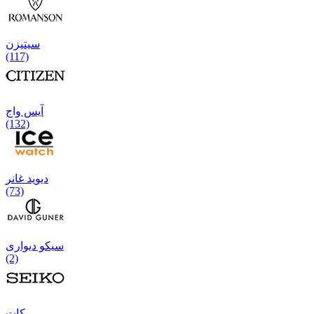
سیتیزن
(117)
آیس واج
(132)
دیوید غانر
(73)
سیکو دیواری
(2)
كات