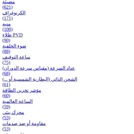
مضيئة
(621)
الكرنوغراف
(171)
منبه
(100)
طلاء PVD
(90)
ضوء الخلفية
(88)
ساعة التوقيف
(75)
عداد السرعة (مقياس سرعة الدوران)
(68)
الشحن الذاتي (البطارية الشمسية أو ...)
(61)
مؤشر تخزين الطاقة
(60)
الساعة العالمية
(59)
محرک بیئی
(53)
مقاومة أو ضد صدمات
(53)