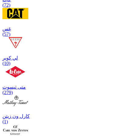
(72)
غس
(57)
لي كوبر
(10)
متی تیسوت
(279)
کارل ون زیتن
(1)