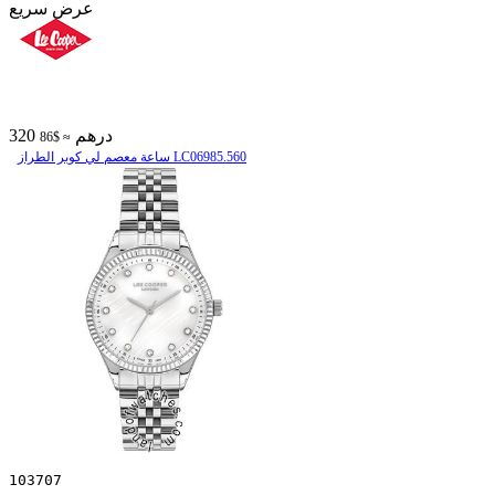
عرض سريع
320 درهم
≈ $86
ساعة معصم لي كوبر الطراز LC06985.560
103707