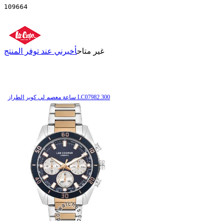
109664
غير متاح
أخبرني عند توفر المنتج
ساعة معصم لي كوبر الطراز LC07982.300