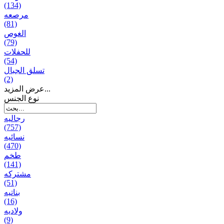
(134)
مرصعه
(81)
الغوص
(79)
للحفلات
(54)
تسلق الجبال
(2)
عرض المزيد...
نوع الجنس
رجالیه
(757)
نسائیه
(470)
طخم
(141)
مشتركه
(51)
بناتیه
(16)
ولادیه
(9)