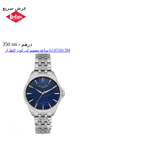
عرض سريع
350 درهم
≈ $94
ساعة معصم لي كوبر الطراز LC07243.594