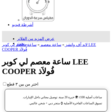
أشرطة فيديو
عرض المزيد من الفلاتر
بحث...
لاند آف واتشز
»
ساعة معصم
»
ساعة معصم لي كوبر LEE
COOPER فُولاَذ
ساعة معصم لي كوبر LEE
COOPER فُولاَذ
اختر من بين ٣ قطع
ساعات أصلية 100٪ 🌍 خبرة 20 سنة. توصيل مجاني داخل الإمارات.
تسوق الساعات الفاخرة الأصلية ⌚️ متجر دبي + شحن عالمي.