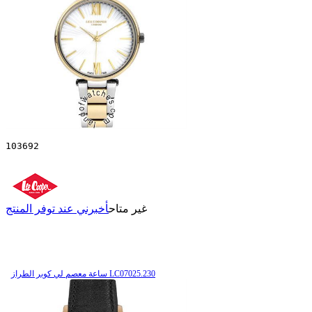
103692
غير متاح
أخبرني عند توفر المنتج
ساعة معصم لي كوبر الطراز LC07025.230