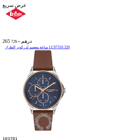
عرض سريع
265 درهم
≈ $72
ساعة معصم لي كوبر الطراز LC07310.320
103701