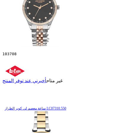
103708
غير متاح
أخبرني عند توفر المنتج
ساعة معصم لي كوبر الطراز LC07310.550