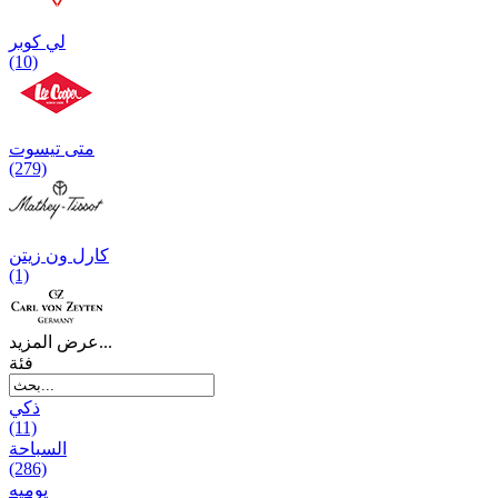
لي كوبر
(10)
متی تیسوت
(279)
کارل ون زیتن
(1)
عرض المزيد...
فئة
ذكي
(11)
السباحة
(286)
يومیه