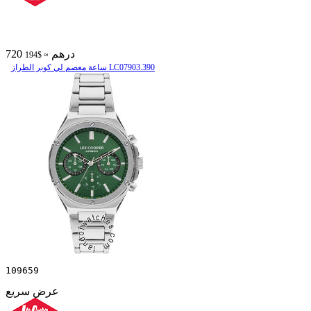
720 درهم
≈ $194
ساعة معصم لي كوبر الطراز LC07903.390
109659
عرض سريع