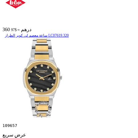
360 درهم
≈ $97
ساعة معصم لي كوبر الطراز LC07619.320
109657
عرض سريع