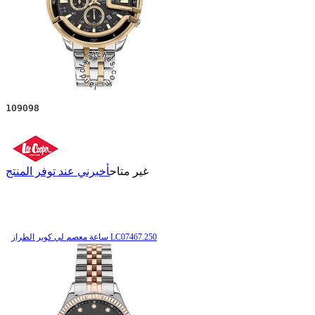
109098
غير متاح
أخبرني عند توفر المنتج
ساعة معصم لي كوبر الطراز LC07467.250