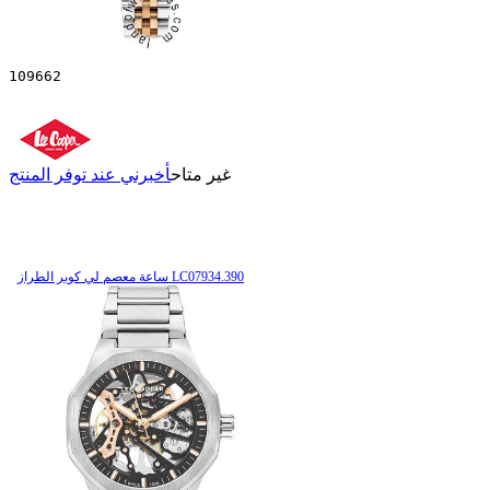
109662
غير متاح
أخبرني عند توفر المنتج
ساعة معصم لي كوبر الطراز LC07934.390