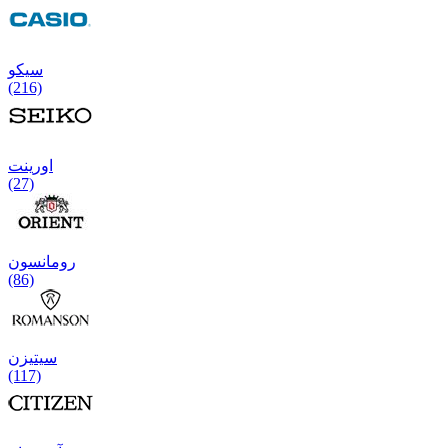
سیکو
(216)
اورینت
(27)
رومانسون
(86)
سیتیزن
(117)