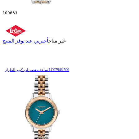
109663
غير متاح
أخبرني عند توفر المنتج
ساعة معصم لي كوبر الطراز LC07948.590