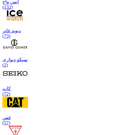
آیس واج
(132)
دیوید غانر
(73)
سیکو دیواری
(2)
كات
(72)
غس
(57)