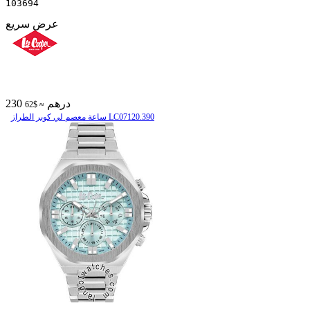
103694
عرض سريع
230 درهم
≈ $62
ساعة معصم لي كوبر الطراز LC07120.390