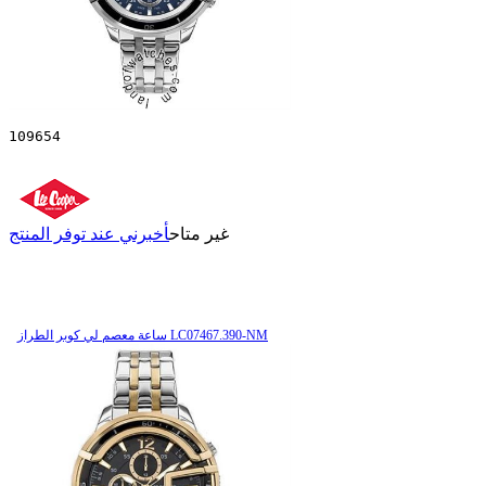
109654
غير متاح
أخبرني عند توفر المنتج
ساعة معصم لي كوبر الطراز LC07467.390-NM