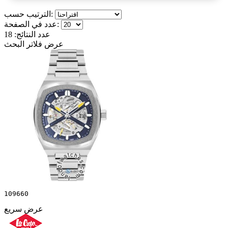
الترتيب حسب:
عدد في الصفحة:
عدد النتائج:
18
عرض فلاتر البحث
109660
عرض سريع