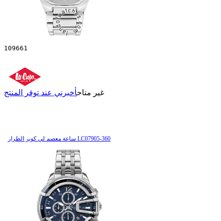
109661
غير متاح
أخبرني عند توفر المنتج
ساعة معصم لي كوبر الطراز LC07905-360