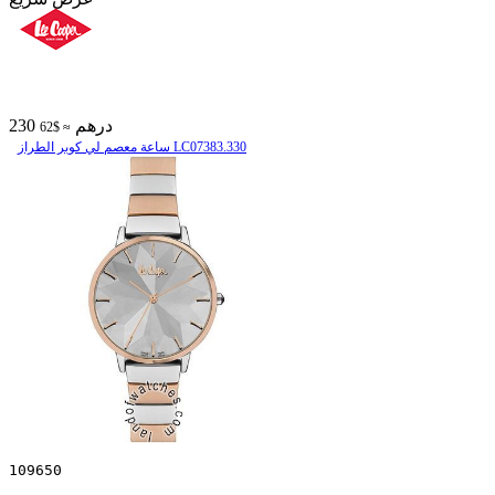
230 درهم
≈ $62
ساعة معصم لي كوبر الطراز LC07383.330
109650