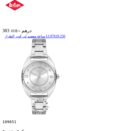
383 درهم
≈ $103
ساعة معصم لي كوبر الطراز LC07619.250
109651
عرض سريع