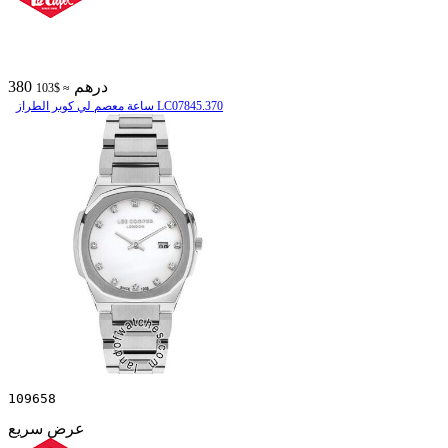
380 درهم
≈ $103
ساعة معصم لي كوبر الطراز LC07845.370
109658
عرض سريع