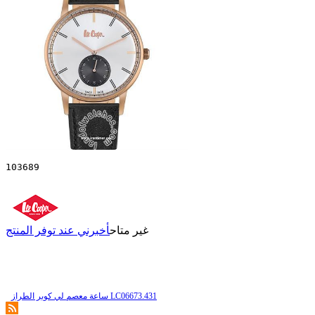
103689
غير متاح
أخبرني عند توفر المنتج
ساعة معصم لي كوبر الطراز LC06673.431