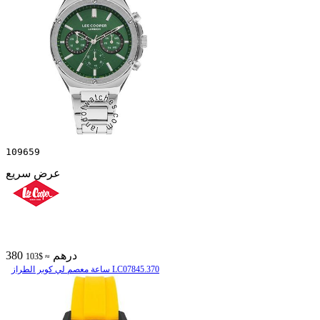
109659
عرض سريع
380 درهم
≈ $103
ساعة معصم لي كوبر الطراز LC07845.370