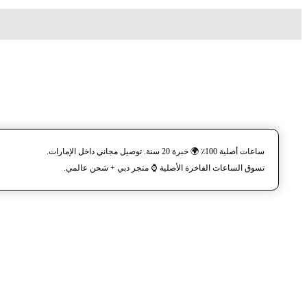
ساعات أصلية 100٪ 🌍 خبرة 20 سنة. توصيل مجاني داخل الإمارات.
تسوق الساعات الفاخرة الأصلية ⌚️ متجر دبي + شحن عالمي.