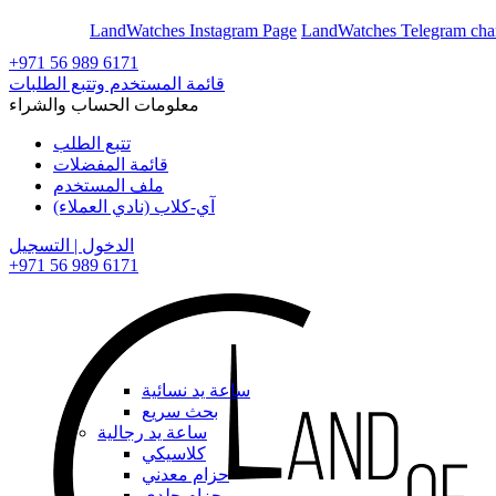
En
Ar
LandWatches Instagram Page
LandWatches Telegram cha
+971 56 989 6171
قائمة المستخدم وتتبع الطلبات
معلومات الحساب والشراء
تتبع الطلب
قائمة المفضلات
ملف المستخدم
آي-كلاب (نادي العملاء)
الدخول | التسجيل
+971 56 989 6171
ساعة يد نسائية
بحث سريع
ساعة يد رجالية
كلاسيكي
حزام معدني
حزام جلدي