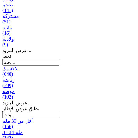
طخم
(141)
مشتركه
(51)
بناتیه
(16)
ولادیه
(9)
عرض المزيد...
نمط
كلاسيك
(648)
رياضة
(299)
موضه
(102)
عرض المزيد...
نطاق عرض الإطار
أقل من 30 ملم
(156)
31-34 ملم
(143)