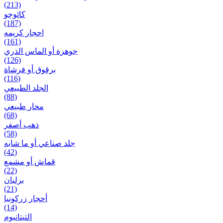
(213)
کائوچو
(187)
احجار کریمه
(161)
جوهرة أو الماس الذري
(126)
برقوق أو فرشاة
(116)
الجلد الطبيعي
(88)
محار طبيعي
(68)
ذهب أصفر
(58)
جلد صناعي أو ما شابه
(42)
قماش أو مشمع
(22)
برلیان
(21)
أحجار زركونيا
(14)
التيتانيوم