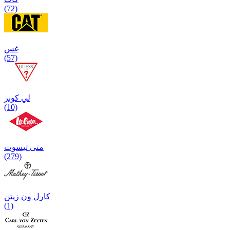
(72)
غس
(57)
لي كوبر
(10)
متی تیسوت
(279)
کارل ون زیتن
(1)