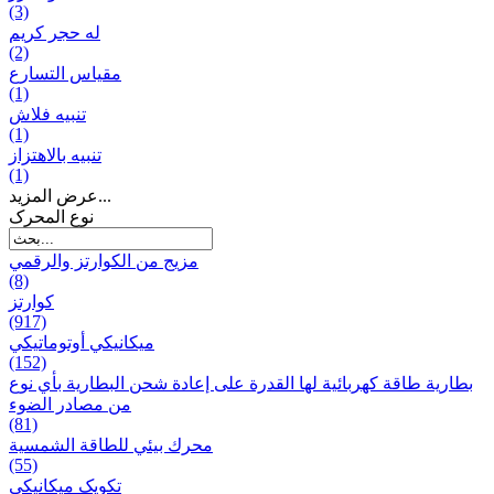
(3)
له حجر كريم
(2)
مقياس التسارع
(1)
تنبيه فلاش
(1)
تنبيه بالاهتزاز
(1)
عرض المزيد...
نوع المحرک
مزيج من الكوارتز والرقمي
(8)
كوارتز
(917)
ميكانيكي أوتوماتيكي
(152)
بطارية طاقة كهربائية لها القدرة على إعادة شحن البطارية بأي نوع
من مصادر الضوء
(81)
محرك بيئي للطاقة الشمسية
(55)
تکویک ميكانيكي