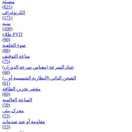
مضيئة
(621)
الكرنوغراف
(171)
منبه
(100)
طلاء PVD
(90)
ضوء الخلفية
(88)
ساعة التوقيف
(75)
عداد السرعة (مقياس سرعة الدوران)
(68)
الشحن الذاتي (البطارية الشمسية أو ...)
(61)
مؤشر تخزين الطاقة
(60)
الساعة العالمية
(59)
محرک بیئی
(53)
مقاومة أو ضد صدمات
(53)