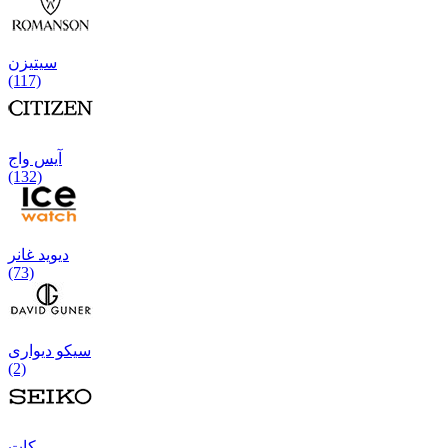
سیتیزن
(117)
آیس واج
(132)
دیوید غانر
(73)
سیکو دیواری
(2)
كات