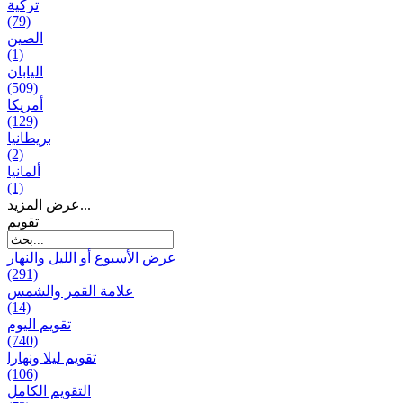
تركية
(79)
الصين
(1)
اليابان
(509)
أمريكا
(129)
بریطانیا
(2)
ألمانيا
(1)
عرض المزيد...
تقويم
عرض الأسبوع أو الليل والنهار
(291)
علامة القمر والشمس
(14)
تقویم الیوم
(740)
تقويم ليلا ونهارا
(106)
التقويم الكامل