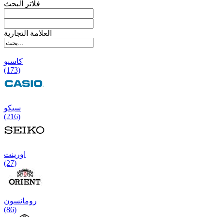
فلاتر البحث
العلامة التجارية
کاسیو
(173)
سیکو
(216)
اورینت
(27)
رومانسون
(86)