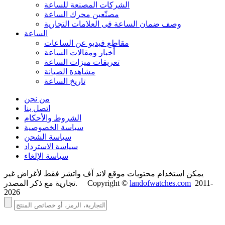
الشركات المصنعة للساعة
مصنّعين محرك الساعة
وصف ضمان الساعة فی العلامات التجارية
الساعة
مقاطع فيديو عن الساعات
أخبار ومقالات الساعة
تعريفات ميزات الساعة
مشاهدة الصيانة
تاريخ الساعة
من نحن
اتصل بنا
الشروط والأحكام
سياسة الخصوصية
سياسة الشحن
سياسة الاسترداد
سياسة الإلغاء
يمكن استخدام محتويات موقع لاند آف واتشز فقط لأغراض غير
2011-
landofwatches.com
تجارية مع ذكر المصدر. Copyright ©
2026