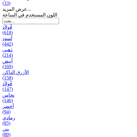
(33)
عرض المزيد...
اللون المستخدم في الساعة
فُولاَذ
(618)
أسود
(442)
ذهبی
(214)
أبيض
(169)
الأزرق الداكن
(158)
فُولاَذ
(147)
نحاس
(146)
أخضر
(94)
رمادي
(85)
بني
(80)