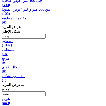
حتى 100 متر (غوص ضحل)
(390)
من 200 متر واکثر (غوص عميق)
(102)
مقاومة للرطوبة
(6)
عرض المزيد...
شكل الإطار
مستدير
(1042)
مستطيل
(76)
مربع
(9)
أشكال أخرى
(8)
سداسي الشكل
(1)
عرض المزيد...
المیزه
تقويم
(849)