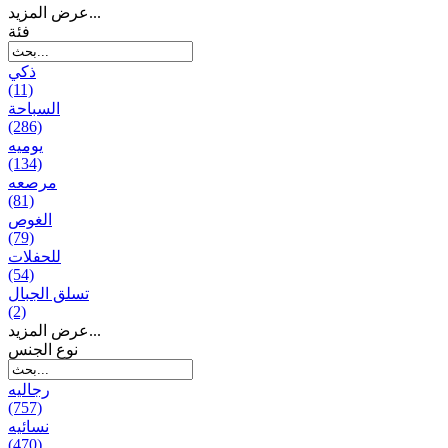
عرض المزيد...
فئة
ذكي
(11)
السباحة
(286)
يومیه
(134)
مرصعه
(81)
الغوص
(79)
للحفلات
(54)
تسلق الجبال
(2)
عرض المزيد...
نوع الجنس
رجالیه
(757)
نسائیه
(470)