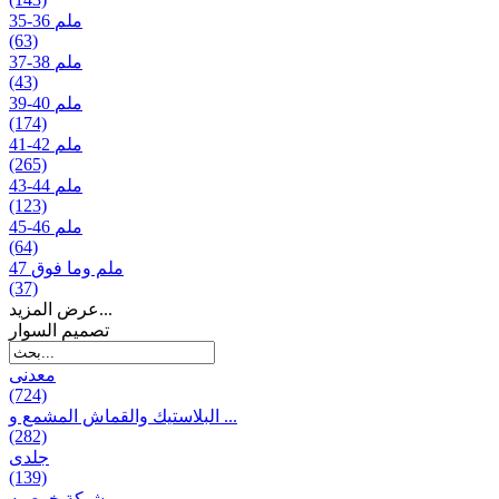
35-36 ملم
(63)
37-38 ملم
(43)
39-40 ملم
(174)
41-42 ملم
(265)
43-44 ملم
(123)
45-46 ملم
(64)
47 ملم وما فوق
(37)
عرض المزيد...
تصمیم السوار
معدنی
(724)
البلاستيك والقماش المشمع و ...
(282)
جلدی
(139)
شبكة خوصیه