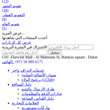
(73)
تقويم الشهر
(34)
التقويم العملی
(9)
تقويم العام
(5)
عرض المزيد...
أحدث المنتجات التي شاهدتها
عرض كل الزيارات
الاشتراك في النشرة البريدية
G01 -Darwish Mall - Al Maktoum St, Baniyas square , Dubai
+971 56 989 6171
الهاتف:
خدمات لاند اف واچز
ضمان الأصالة (اصلیه)
برنامج الولاء (i-Club)
دليل المواقع
طرق الإرسال والتتبع
خيارات الدفع والمعلومات
دليل القياس الساعة
العلامات التجارية
ماركات سويسرية