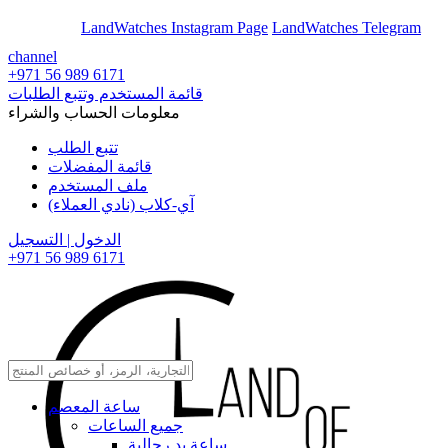
En
Ar
LandWatches Instagram Page
LandWatches Telegram
channel
+971 56 989 6171
قائمة المستخدم وتتبع الطلبات
معلومات الحساب والشراء
تتبع الطلب
قائمة المفضلات
ملف المستخدم
آي-كلاب (نادي العملاء)
الدخول | التسجيل
+971 56 989 6171
ساعة المعصم
جميع الساعات
ساعة يد رجالية