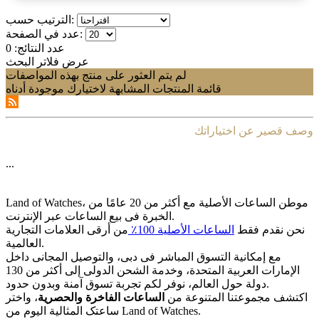
الترتيب حسب:
عدد في الصفحة:
عدد النتائج:
0
عرض فلاتر البحث
لم يتم العثور على منتج بهذه المواصفات
قائمة المنتجات المشابهة لاختيارك موجودة أدناه
وصف قصير عن اختياراتك
...
Land of Watches، موطن الساعات الأصلیة مع أکثر من 20 عامًا من
الخبرة فی بیع الساعات عبر الإنترنت.
نحن نقدم فقط
الساعات الأصلیة 100٪
من أرقى العلامات التجاریة
العالمیة.
مع إمکانیة التسوق المباشر فی دبی، والتوصیل المجانی داخل
الإمارات العربیة المتحدة، وخدمة الشحن الدولی إلى أکثر من 130
دولة حول العالم، نوفر لکم تجربة تسوق آمنة وبدون حدود.
اکتشف مجموعتنا المتنوعة من
الساعات الفاخرة والحصریة
، واختر
ساعتک المثالیة الیوم من Land of Watches.