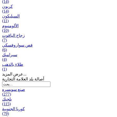
(14)
كربون
(14)
السيليكون
(11)
الألومنيوم
(10)
زجاج الياقوت
(7)
فص سواروفسكي
(6)
سيراميك
(4)
طلاء بالذهب
(1)
عرض المزيد...
أصالة بلد العلامة التجارية
صنع سویسره
(277)
بلجيك
(115)
كوريا الجنوبية
(79)