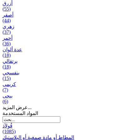
أزرق
(55)
أصفر
(44)
زهري
(37)
أحمر
(36)
عدة ألوان
(18)
برتقالي
(18)
بنفسجي
(15)
کریمی
(7)
بيجی
(6)
عرض المزيد...
المواد المستخدمة
فُولاَذ
(1085)
المطاط أو مادة صمغية أو البلاستيك