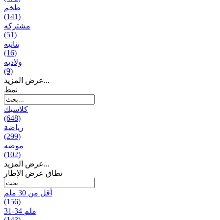
طخم
(141)
مشتركه
(51)
بناتیه
(16)
ولادیه
(9)
عرض المزيد...
نمط
كلاسيك
(648)
رياضة
(299)
موضه
(102)
عرض المزيد...
نطاق عرض الإطار
أقل من 30 ملم
(156)
31-34 ملم
(143)