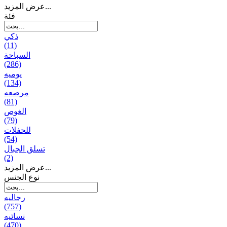
عرض المزيد...
فئة
ذكي
(11)
السباحة
(286)
يومیه
(134)
مرصعه
(81)
الغوص
(79)
للحفلات
(54)
تسلق الجبال
(2)
عرض المزيد...
نوع الجنس
رجالیه
(757)
نسائیه
(470)