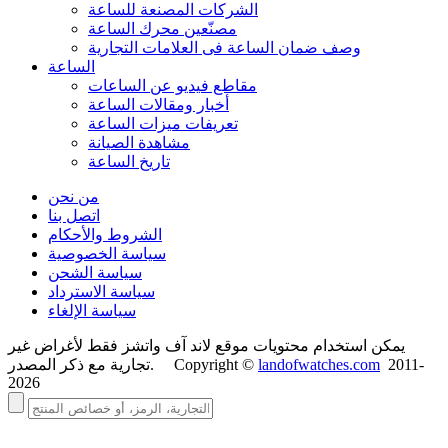
الشركات المصنعة للساعة
مصنّعين محرك الساعة
وصف ضمان الساعة فی العلامات التجارية
الساعة
مقاطع فيديو عن الساعات
أخبار ومقالات الساعة
تعريفات ميزات الساعة
مشاهدة الصيانة
تاريخ الساعة
من نحن
اتصل بنا
الشروط والأحكام
سياسة الخصوصية
سياسة الشحن
سياسة الاسترداد
سياسة الإلغاء
يمكن استخدام محتويات موقع لاند آف واتشز فقط لأغراض غير
2011-
landofwatches.com
تجارية مع ذكر المصدر. Copyright ©
2026