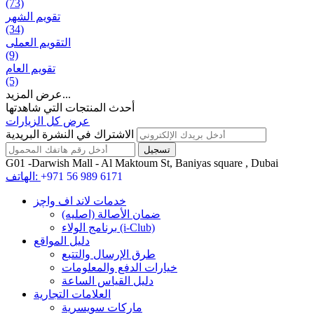
(73)
تقويم الشهر
(34)
التقويم العملی
(9)
تقويم العام
(5)
عرض المزيد...
أحدث المنتجات التي شاهدتها
عرض كل الزيارات
الاشتراك في النشرة البريدية
G01 -Darwish Mall - Al Maktoum St, Baniyas square , Dubai
+971 56 989 6171
الهاتف:
خدمات لاند اف واچز
ضمان الأصالة (اصلیه)
برنامج الولاء (i-Club)
دليل المواقع
طرق الإرسال والتتبع
خيارات الدفع والمعلومات
دليل القياس الساعة
العلامات التجارية
ماركات سويسرية