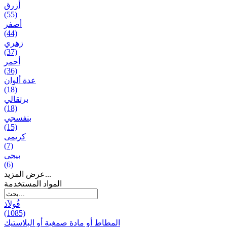
أزرق
(55)
أصفر
(44)
زهري
(37)
أحمر
(36)
عدة ألوان
(18)
برتقالي
(18)
بنفسجي
(15)
کریمی
(7)
بيجی
(6)
عرض المزيد...
المواد المستخدمة
فُولاَذ
(1085)
المطاط أو مادة صمغية أو البلاستيك