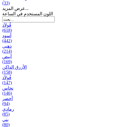
(33)
عرض المزيد...
اللون المستخدم في الساعة
فُولاَذ
(618)
أسود
(442)
ذهبی
(214)
أبيض
(169)
الأزرق الداكن
(158)
فُولاَذ
(147)
نحاس
(146)
أخضر
(94)
رمادي
(85)
بني
(80)