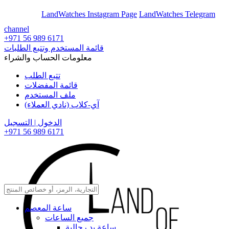
En
Ar
LandWatches Instagram Page
LandWatches Telegram
channel
+971 56 989 6171
قائمة المستخدم وتتبع الطلبات
معلومات الحساب والشراء
تتبع الطلب
قائمة المفضلات
ملف المستخدم
آي-كلاب (نادي العملاء)
الدخول | التسجيل
+971 56 989 6171
ساعة المعصم
جميع الساعات
ساعة يد رجالية