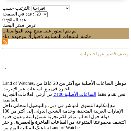
الترتيب حسب:
عدد في الصفحة:
عدد النتائج:
0
عرض فلاتر البحث
لم يتم العثور على منتج بهذه المواصفات
قائمة المنتجات المشابهة لاختيارك موجودة أدناه
وصف قصير عن اختياراتك
...
Land of Watches، موطن الساعات الأصلیة مع أکثر من 20 عامًا من
الخبرة فی بیع الساعات عبر الإنترنت.
نحن نقدم فقط
الساعات الأصلیة 100٪
من أرقى العلامات التجاریة
العالمیة.
مع إمکانیة التسوق المباشر فی دبی، والتوصیل المجانی داخل
الإمارات العربیة المتحدة، وخدمة الشحن الدولی إلى أکثر من 130
دولة حول العالم، نوفر لکم تجربة تسوق آمنة وبدون حدود.
اکتشف مجموعتنا المتنوعة من
الساعات الفاخرة والحصریة
، واختر
ساعتک المثالیة الیوم من Land of Watches.