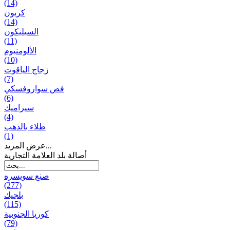
(14)
كربون
(14)
السيليكون
(11)
الألومنيوم
(10)
زجاج الياقوت
(7)
فص سواروفسكي
(6)
سيراميك
(4)
طلاء بالذهب
(1)
عرض المزيد...
أصالة بلد العلامة التجارية
صنع سویسره
(277)
بلجيك
(115)
كوريا الجنوبية
(79)