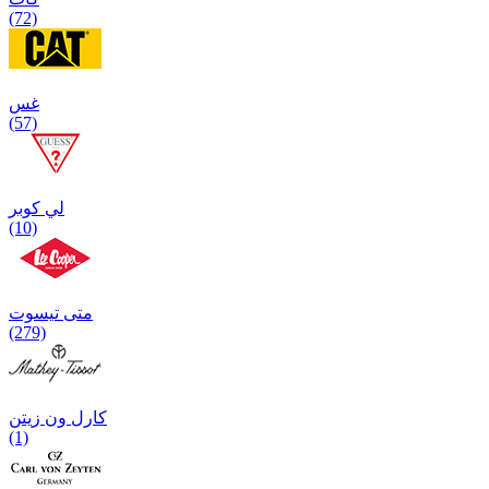
(72)
غس
(57)
لي كوبر
(10)
متی تیسوت
(279)
کارل ون زیتن
(1)