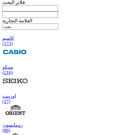
فلاتر البحث
العلامة التجارية
کاسیو
(173)
سیکو
(216)
اورینت
(27)
رومانسون
(86)