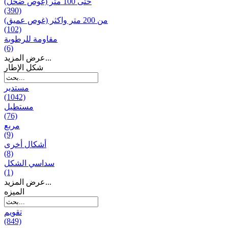
حتى 100 متر (غوص ضحل)
(390)
من 200 متر واکثر (غوص عميق)
(102)
مقاومة للرطوبة
(6)
عرض المزيد...
شكل الإطار
مستدير
(1042)
مستطيل
(76)
مربع
(9)
أشكال أخرى
(8)
سداسي الشكل
(1)
عرض المزيد...
المیزه
تقويم
(849)