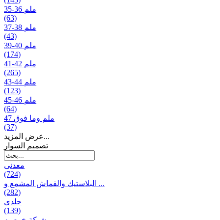
35-36 ملم
(63)
37-38 ملم
(43)
39-40 ملم
(174)
41-42 ملم
(265)
43-44 ملم
(123)
45-46 ملم
(64)
47 ملم وما فوق
(37)
عرض المزيد...
تصمیم السوار
معدنی
(724)
البلاستيك والقماش المشمع و ...
(282)
جلدی
(139)
شبكة خوصیه