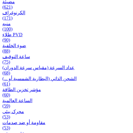
مضيئة
(621)
الكرنوغراف
(171)
منبه
(100)
طلاء PVD
(90)
ضوء الخلفية
(88)
ساعة التوقيف
(75)
عداد السرعة (مقياس سرعة الدوران)
(68)
الشحن الذاتي (البطارية الشمسية أو ...)
(61)
مؤشر تخزين الطاقة
(60)
الساعة العالمية
(59)
محرک بیئی
(53)
مقاومة أو ضد صدمات
(53)