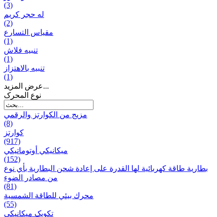
(3)
له حجر كريم
(2)
مقياس التسارع
(1)
تنبيه فلاش
(1)
تنبيه بالاهتزاز
(1)
عرض المزيد...
نوع المحرک
مزيج من الكوارتز والرقمي
(8)
كوارتز
(917)
ميكانيكي أوتوماتيكي
(152)
بطارية طاقة كهربائية لها القدرة على إعادة شحن البطارية بأي نوع
من مصادر الضوء
(81)
محرك بيئي للطاقة الشمسية
(55)
تکویک ميكانيكي