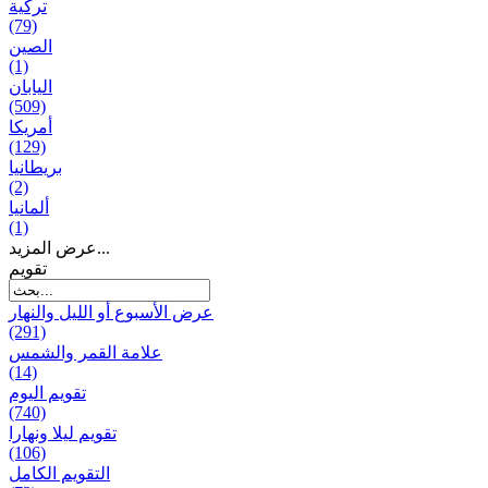
تركية
(79)
الصين
(1)
اليابان
(509)
أمريكا
(129)
بریطانیا
(2)
ألمانيا
(1)
عرض المزيد...
تقويم
عرض الأسبوع أو الليل والنهار
(291)
علامة القمر والشمس
(14)
تقویم الیوم
(740)
تقويم ليلا ونهارا
(106)
التقويم الكامل