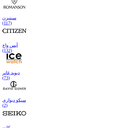
سیتیزن
(117)
آیس واج
(132)
دیوید غانر
(73)
سیکو دیواری
(2)
كات