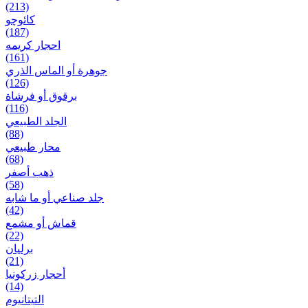
(213)
کائوچو
(187)
احجار کریمه
(161)
جوهرة أو الماس الذري
(126)
برقوق أو فرشاة
(116)
الجلد الطبيعي
(88)
محار طبيعي
(68)
ذهب أصفر
(58)
جلد صناعي أو ما شابه
(42)
قماش أو مشمع
(22)
برلیان
(21)
أحجار زركونيا
(14)
التيتانيوم