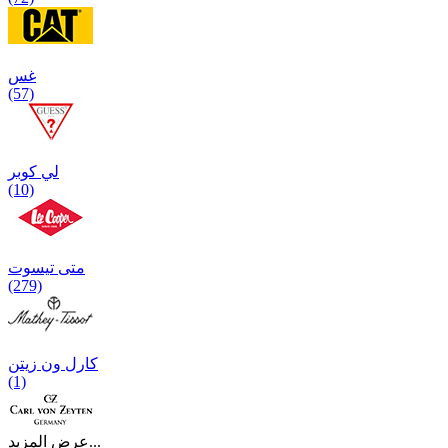
غس
(57)
لي كوبر
(10)
متی تیسوت
(279)
کارل ون زیتن
(1)
عرض المزيد...