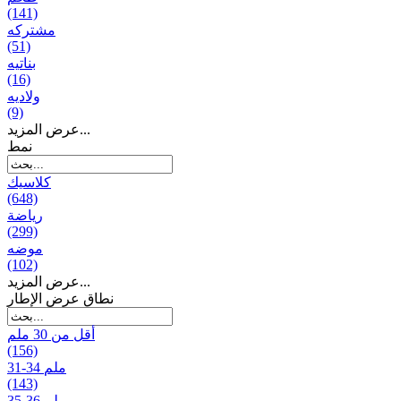
(141)
مشتركه
(51)
بناتیه
(16)
ولادیه
(9)
عرض المزيد...
نمط
كلاسيك
(648)
رياضة
(299)
موضه
(102)
عرض المزيد...
نطاق عرض الإطار
أقل من 30 ملم
(156)
31-34 ملم
(143)
35-36 ملم