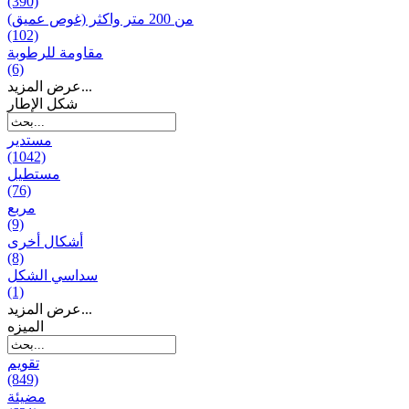
(390)
من 200 متر واکثر (غوص عميق)
(102)
مقاومة للرطوبة
(6)
عرض المزيد...
شكل الإطار
مستدير
(1042)
مستطيل
(76)
مربع
(9)
أشكال أخرى
(8)
سداسي الشكل
(1)
عرض المزيد...
المیزه
تقويم
(849)
مضيئة