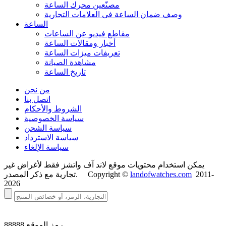
مصنّعين محرك الساعة
وصف ضمان الساعة فی العلامات التجارية
الساعة
مقاطع فيديو عن الساعات
أخبار ومقالات الساعة
تعريفات ميزات الساعة
مشاهدة الصيانة
تاريخ الساعة
من نحن
اتصل بنا
الشروط والأحكام
سياسة الخصوصية
سياسة الشحن
سياسة الاسترداد
سياسة الإلغاء
يمكن استخدام محتويات موقع لاند آف واتشز فقط لأغراض غير
2011-
landofwatches.com
تجارية مع ذكر المصدر. Copyright ©
2026
رمز الموقع
88888