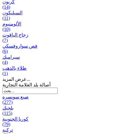
كربون
(14)
السيليكون
(11)
الألومنيوم
(10)
زجاج الياقوت
(7)
فص سواروفسكي
(6)
سيراميك
(4)
طلاء بالذهب
(1)
عرض المزيد...
أصالة بلد العلامة التجارية
صنع سویسره
(277)
بلجيك
(115)
كوريا الجنوبية
(79)
تركية