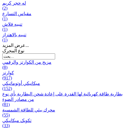
له حجر كريم
(2)
مقياس التسارع
(1)
تنبيه فلاش
(1)
تنبيه بالاهتزاز
(1)
عرض المزيد...
نوع المحرک
مزيج من الكوارتز والرقمي
(8)
كوارتز
(917)
ميكانيكي أوتوماتيكي
(152)
بطارية طاقة كهربائية لها القدرة على إعادة شحن البطارية بأي نوع
من مصادر الضوء
(81)
محرك بيئي للطاقة الشمسية
(55)
تکویک ميكانيكي
(33)