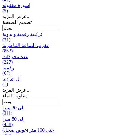
إسورة مقفوله
(5)
عرض المزيد...
تصميم الصفحة
تركيبة رقمية و يدوية
(31)
عقرب الساعة التناظرية
(862)
عدة محركات
(227)
رقمية
(67)
ال ای دی
(1)
عرض المزيد...
مقاومة للماء
إلى 30 مترا
(311)
إلى 50 مترا
(438)
حتى 100 متر (غوص ضحل)