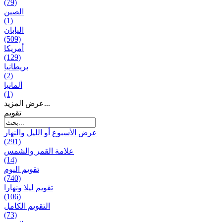
(79)
الصين
(1)
اليابان
(509)
أمريكا
(129)
بریطانیا
(2)
ألمانيا
(1)
عرض المزيد...
تقويم
عرض الأسبوع أو الليل والنهار
(291)
علامة القمر والشمس
(14)
تقویم الیوم
(740)
تقويم ليلا ونهارا
(106)
التقويم الكامل
(73)