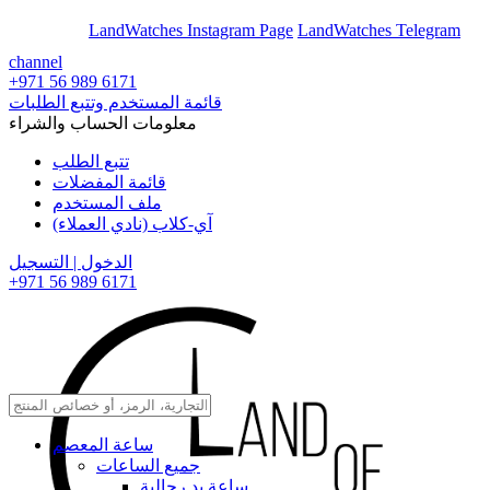
En
Ar
LandWatches Instagram Page
LandWatches Telegram
channel
+971 56 989 6171
قائمة المستخدم وتتبع الطلبات
معلومات الحساب والشراء
تتبع الطلب
قائمة المفضلات
ملف المستخدم
آي-كلاب (نادي العملاء)
الدخول | التسجيل
+971 56 989 6171
ساعة المعصم
جميع الساعات
ساعة يد رجالية