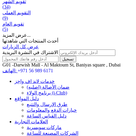
تقويم الشهر
(34)
التقويم العملی
(9)
تقويم العام
(5)
عرض المزيد...
أحدث المنتجات التي شاهدتها
عرض كل الزيارات
الاشتراك في النشرة البريدية
G01 -Darwish Mall - Al Maktoum St, Baniyas square , Dubai
+971 56 989 6171
الهاتف:
خدمات لاند اف واچز
ضمان الأصالة (اصلیه)
برنامج الولاء (i-Club)
دليل المواقع
طرق الإرسال والتتبع
خيارات الدفع والمعلومات
دليل القياس الساعة
العلامات التجارية
ماركات سويسرية
الشركات المصنعة للساعة