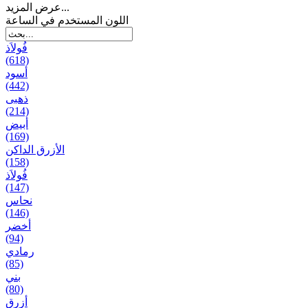
عرض المزيد...
اللون المستخدم في الساعة
فُولاَذ
(618)
أسود
(442)
ذهبی
(214)
أبيض
(169)
الأزرق الداكن
(158)
فُولاَذ
(147)
نحاس
(146)
أخضر
(94)
رمادي
(85)
بني
(80)
أزرق