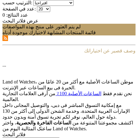
الترتيب حسب:
عدد في الصفحة:
عدد النتائج:
0
عرض فلاتر البحث
لم يتم العثور على منتج بهذه المواصفات
قائمة المنتجات المشابهة لاختيارك موجودة أدناه
وصف قصير عن اختياراتك
...
Land of Watches، موطن الساعات الأصلیة مع أکثر من 20 عامًا من
الخبرة فی بیع الساعات عبر الإنترنت.
نحن نقدم فقط
الساعات الأصلیة 100٪
من أرقى العلامات التجاریة
العالمیة.
مع إمکانیة التسوق المباشر فی دبی، والتوصیل المجانی داخل
الإمارات العربیة المتحدة، وخدمة الشحن الدولی إلى أکثر من 130
دولة حول العالم، نوفر لکم تجربة تسوق آمنة وبدون حدود.
اکتشف مجموعتنا المتنوعة من
الساعات الفاخرة والحصریة
، واختر
ساعتک المثالیة الیوم من Land of Watches.
فلاتر البحث