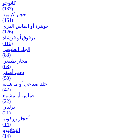
کائوچو
(187)
احجار کریمه
(161)
جوهرة أو الماس الذري
(126)
برقوق أو فرشاة
(116)
الجلد الطبيعي
(88)
محار طبيعي
(68)
ذهب أصفر
(58)
جلد صناعي أو ما شابه
(42)
قماش أو مشمع
(22)
برلیان
(21)
أحجار زركونيا
(14)
التيتانيوم
(14)