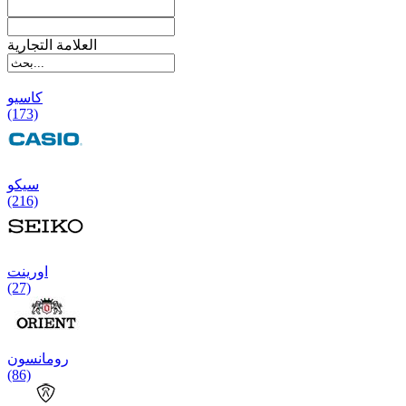
العلامة التجارية
کاسیو
(173)
سیکو
(216)
اورینت
(27)
رومانسون
(86)