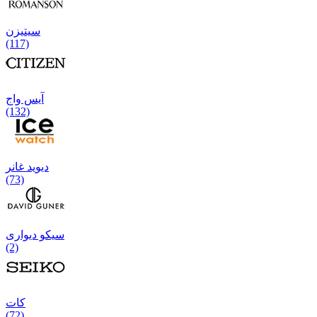
سیتیزن
(117)
آیس واج
(132)
دیوید غانر
(73)
سیکو دیواری
(2)
كات
(72)