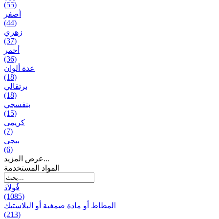
(55)
أصفر
(44)
زهري
(37)
أحمر
(36)
عدة ألوان
(18)
برتقالي
(18)
بنفسجي
(15)
کریمی
(7)
بيجی
(6)
عرض المزيد...
المواد المستخدمة
فُولاَذ
(1085)
المطاط أو مادة صمغية أو البلاستيك
(213)