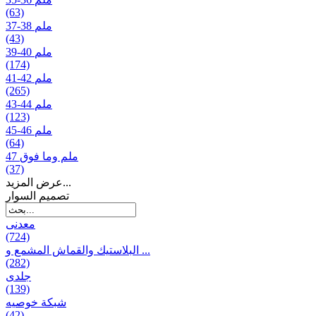
(63)
37-38 ملم
(43)
39-40 ملم
(174)
41-42 ملم
(265)
43-44 ملم
(123)
45-46 ملم
(64)
47 ملم وما فوق
(37)
عرض المزيد...
تصمیم السوار
معدنی
(724)
البلاستيك والقماش المشمع و ...
(282)
جلدی
(139)
شبكة خوصیه
(42)