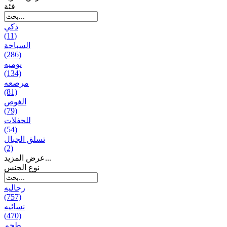
فئة
ذكي
(11)
السباحة
(286)
يومیه
(134)
مرصعه
(81)
الغوص
(79)
للحفلات
(54)
تسلق الجبال
(2)
عرض المزيد...
نوع الجنس
رجالیه
(757)
نسائیه
(470)
طخم