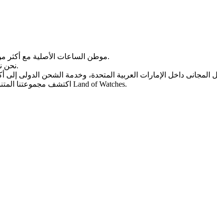
Land of Watches، موطن الساعات الأصلیة مع أکثر من 20 عامًا من الخبرة فی بیع الساعات عبر الإنترنت.
من أرقى العلامات التجاریة العالمیة.
نحن ن
، واختر ساعتک المثالیة الیوم من Land of Watches.
اکتشف مجموعتنا المتن