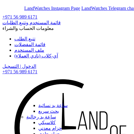
En
Ar
LandWatches Instagram Page
LandWatches Telegram cha
+971 56 989 6171
قائمة المستخدم وتتبع الطلبات
معلومات الحساب والشراء
تتبع الطلب
قائمة المفضلات
ملف المستخدم
آي-كلاب (نادي العملاء)
الدخول | التسجيل
+971 56 989 6171
ساعة يد نسائية
بحث سريع
ساعة يد رجالية
كلاسيكي
حزام معدني
حزام جلدي