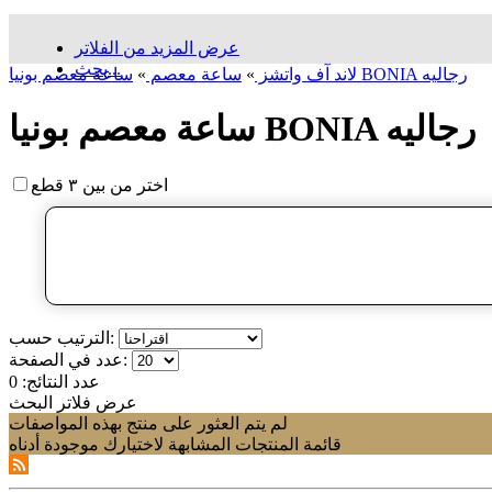
عرض المزيد من الفلاتر
بحث...
ساعة معصم بونيا BONIA رجالیه
لاند آف واتشز
»
ساعة معصم
»
ساعة معصم بونيا BONIA رجالیه
اختر من بين ٣ قطع
الترتيب حسب:
عدد في الصفحة:
عدد النتائج:
0
عرض فلاتر البحث
لم يتم العثور على منتج بهذه المواصفات
قائمة المنتجات المشابهة لاختيارك موجودة أدناه