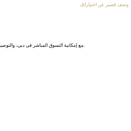
وصف قصير عن اختياراتك
مع إمکانیة التسوق المباشر فی دبی، والتوصیل المجانی داخل الإمارات العربیة المتحدة، وخدمة الشحن الدولی إلى أکثر من 130 دولة حول العالم، نوفر لکم تجربة تسوق آمنة وبدون حدود.