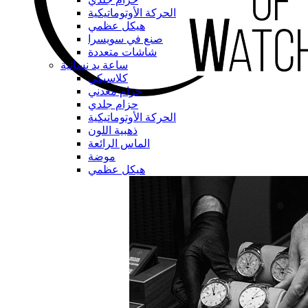
الحركة الأوتوماتيكية
هيكل عظمي
صنع في سويسرا
شاشات متعددة
ساعة يد نسائية
كلاسيكي
حزام معدني
حزام جلدي
الحركة الأوتوماتيكية
ذهبية اللون
الماس الرائعة
موضة
هيكل عظمي