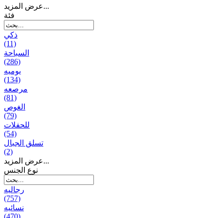
عرض المزيد...
فئة
ذكي
(11)
السباحة
(286)
يومیه
(134)
مرصعه
(81)
الغوص
(79)
للحفلات
(54)
تسلق الجبال
(2)
عرض المزيد...
نوع الجنس
رجالیه
(757)
نسائیه
(470)