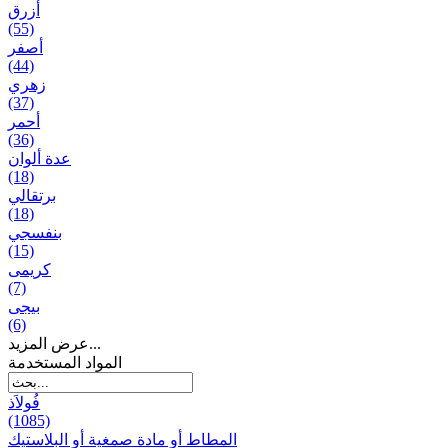
أزرق
(55)
أصفر
(44)
زهري
(37)
أحمر
(36)
عدة ألوان
(18)
برتقالي
(18)
بنفسجي
(15)
کریمی
(7)
بيجی
(6)
عرض المزيد...
المواد المستخدمة
فُولاَذ
(1085)
المطاط أو مادة صمغية أو البلاستيك