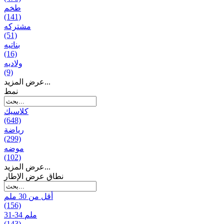
طخم
(141)
مشتركه
(51)
بناتیه
(16)
ولادیه
(9)
عرض المزيد...
نمط
كلاسيك
(648)
رياضة
(299)
موضه
(102)
عرض المزيد...
نطاق عرض الإطار
أقل من 30 ملم
(156)
31-34 ملم
(143)