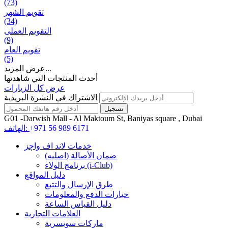
(73)
تقويم الشهر
(34)
التقويم العملی
(9)
تقويم العام
(5)
عرض المزيد...
أحدث المنتجات التي شاهدتها
عرض كل الزيارات
الاشتراك في النشرة البريدية
G01 -Darwish Mall - Al Maktoum St, Baniyas square , Dubai
+971 56 989 6171
الهاتف:
خدمات لاند اف واچز
ضمان الأصالة (اصلیه)
برنامج الولاء (i-Club)
دليل المواقع
طرق الإرسال والتتبع
خيارات الدفع والمعلومات
دليل القياس الساعة
العلامات التجارية
ماركات سويسرية