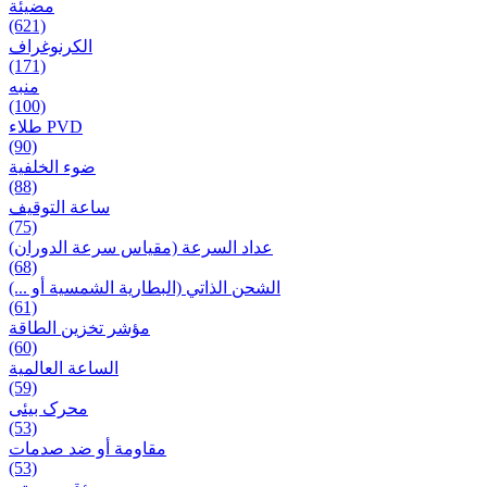
مضيئة
(621)
الكرنوغراف
(171)
منبه
(100)
طلاء PVD
(90)
ضوء الخلفية
(88)
ساعة التوقيف
(75)
عداد السرعة (مقياس سرعة الدوران)
(68)
الشحن الذاتي (البطارية الشمسية أو ...)
(61)
مؤشر تخزين الطاقة
(60)
الساعة العالمية
(59)
محرک بیئی
(53)
مقاومة أو ضد صدمات
(53)