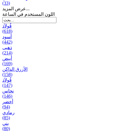
(33)
عرض المزيد...
اللون المستخدم في الساعة
فُولاَذ
(618)
أسود
(442)
ذهبی
(214)
أبيض
(169)
الأزرق الداكن
(158)
فُولاَذ
(147)
نحاس
(146)
أخضر
(94)
رمادي
(85)
بني
(80)