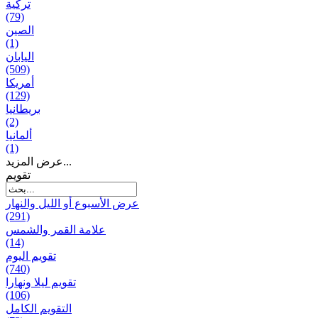
تركية
(79)
الصين
(1)
اليابان
(509)
أمريكا
(129)
بریطانیا
(2)
ألمانيا
(1)
عرض المزيد...
تقويم
عرض الأسبوع أو الليل والنهار
(291)
علامة القمر والشمس
(14)
تقویم الیوم
(740)
تقويم ليلا ونهارا
(106)
التقويم الكامل