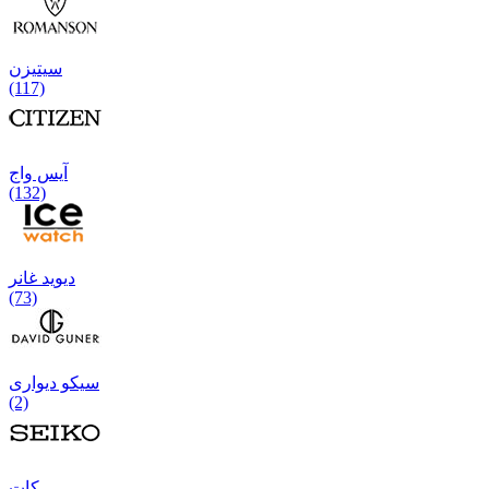
سیتیزن
(117)
آیس واج
(132)
دیوید غانر
(73)
سیکو دیواری
(2)
كات