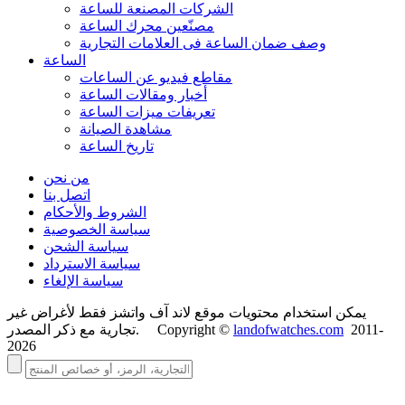
الشركات المصنعة للساعة
مصنّعين محرك الساعة
وصف ضمان الساعة فی العلامات التجارية
الساعة
مقاطع فيديو عن الساعات
أخبار ومقالات الساعة
تعريفات ميزات الساعة
مشاهدة الصيانة
تاريخ الساعة
من نحن
اتصل بنا
الشروط والأحكام
سياسة الخصوصية
سياسة الشحن
سياسة الاسترداد
سياسة الإلغاء
يمكن استخدام محتويات موقع لاند آف واتشز فقط لأغراض غير
2011-
landofwatches.com
تجارية مع ذكر المصدر. Copyright ©
2026