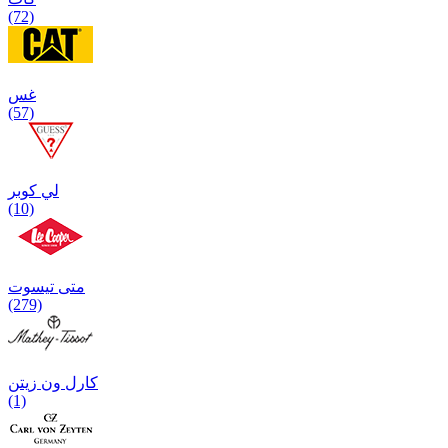
(72)
غس
(57)
لي كوبر
(10)
متی تیسوت
(279)
کارل ون زیتن
(1)