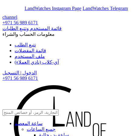
En
Ar
LandWatches Instagram Page
LandWatches Telegram
channel
+971 56 989 6171
قائمة المستخدم وتتبع الطلبات
معلومات الحساب والشراء
تتبع الطلب
قائمة المفضلات
ملف المستخدم
آي-كلاب (نادي العملاء)
الدخول | التسجيل
+971 56 989 6171
ساعة المعصم
جميع الساعات
ساعة يد رجالية