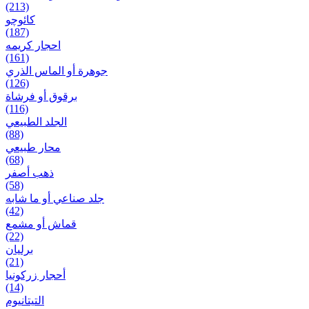
(213)
کائوچو
(187)
احجار کریمه
(161)
جوهرة أو الماس الذري
(126)
برقوق أو فرشاة
(116)
الجلد الطبيعي
(88)
محار طبيعي
(68)
ذهب أصفر
(58)
جلد صناعي أو ما شابه
(42)
قماش أو مشمع
(22)
برلیان
(21)
أحجار زركونيا
(14)
التيتانيوم