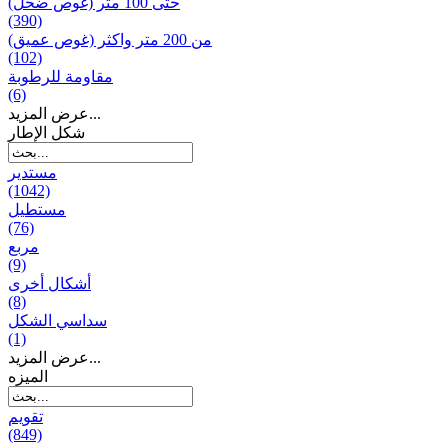
حتى 100 متر (غوص ضحل)
(390)
من 200 متر واکثر (غوص عميق)
(102)
مقاومة للرطوبة
(6)
عرض المزيد...
شكل الإطار
مستدير
(1042)
مستطيل
(76)
مربع
(9)
أشكال أخرى
(8)
سداسي الشكل
(1)
عرض المزيد...
المیزه
تقويم
(849)