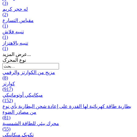
(3)
له حجر كريم
(2)
مقياس التسارع
(1)
تنبيه فلاش
(1)
تنبيه بالاهتزاز
(1)
عرض المزيد...
نوع المحرک
مزيج من الكوارتز والرقمي
(8)
كوارتز
(917)
ميكانيكي أوتوماتيكي
(152)
بطارية طاقة كهربائية لها القدرة على إعادة شحن البطارية بأي نوع
من مصادر الضوء
(81)
محرك بيئي للطاقة الشمسية
(55)
تکویک ميكانيكي