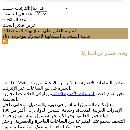
الترتيب حسب:
عدد في الصفحة:
عدد النتائج:
0
عرض فلاتر البحث
لم يتم العثور على منتج بهذه المواصفات
قائمة المنتجات المشابهة لاختيارك موجودة أدناه
وصف قصير عن اختياراتك
...
Land of Watches، موطن الساعات الأصلیة مع أکثر من 20 عامًا من
الخبرة فی بیع الساعات عبر الإنترنت.
نحن نقدم فقط
الساعات الأصلیة 100٪
من أرقى العلامات التجاریة
العالمیة.
مع إمکانیة التسوق المباشر فی دبی، والتوصیل المجانی داخل
الإمارات العربیة المتحدة، وخدمة الشحن الدولی إلى أکثر من 130
دولة حول العالم، نوفر لکم تجربة تسوق آمنة وبدون حدود.
اکتشف مجموعتنا المتنوعة من
الساعات الفاخرة والحصریة
، واختر
ساعتک المثالیة الیوم من Land of Watches.