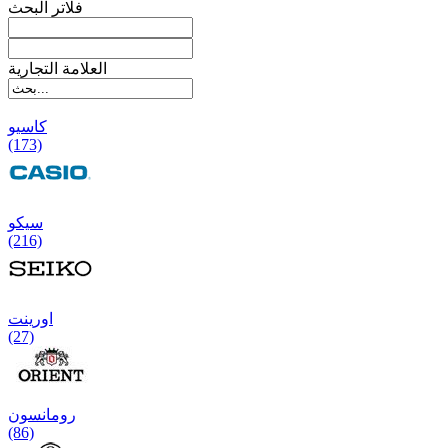
فلاتر البحث
العلامة التجارية
کاسیو
(173)
سیکو
(216)
اورینت
(27)
رومانسون
(86)