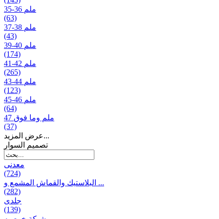
35-36 ملم
(63)
37-38 ملم
(43)
39-40 ملم
(174)
41-42 ملم
(265)
43-44 ملم
(123)
45-46 ملم
(64)
47 ملم وما فوق
(37)
عرض المزيد...
تصمیم السوار
معدنی
(724)
البلاستيك والقماش المشمع و ...
(282)
جلدی
(139)
شبكة خوصیه