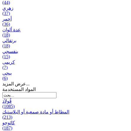
(44)
زهري
(37)
أحمر
(36)
عدة ألوان
(18)
برتقالي
(18)
بنفسجي
(15)
کریمی
(7)
بيجی
(6)
عرض المزيد...
المواد المستخدمة
فُولاَذ
(1085)
المطاط أو مادة صمغية أو البلاستيك
(213)
کائوچو
(187)