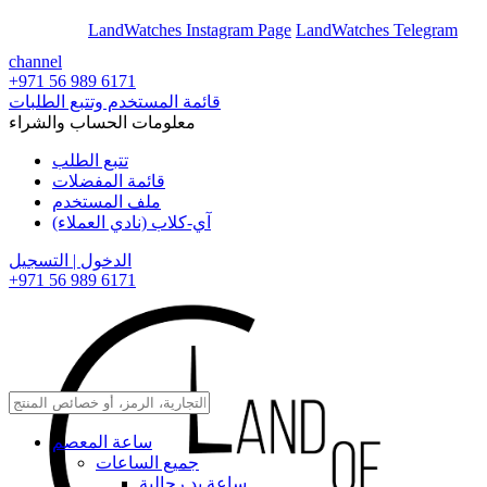
En
Ar
LandWatches Instagram Page
LandWatches Telegram
channel
+971 56 989 6171
قائمة المستخدم وتتبع الطلبات
معلومات الحساب والشراء
تتبع الطلب
قائمة المفضلات
ملف المستخدم
آي-كلاب (نادي العملاء)
الدخول | التسجيل
+971 56 989 6171
ساعة المعصم
جميع الساعات
ساعة يد رجالية