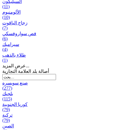
السيليكون
(11)
الألومنيوم
(10)
زجاج الياقوت
(7)
فص سواروفسكي
(6)
سيراميك
(4)
طلاء بالذهب
(1)
عرض المزيد...
أصالة بلد العلامة التجارية
صنع سویسره
(277)
بلجيك
(115)
كوريا الجنوبية
(79)
تركية
(79)
الصين