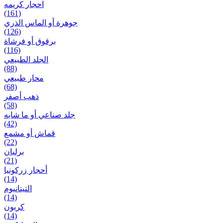
احجار کریمه
(161)
جوهرة أو الماس الذري
(126)
برقوق أو فرشاة
(116)
الجلد الطبيعي
(88)
محار طبيعي
(68)
ذهب أصفر
(58)
جلد صناعي أو ما شابه
(42)
قماش أو مشمع
(22)
برلیان
(21)
أحجار زركونيا
(14)
التيتانيوم
(14)
كربون
(14)