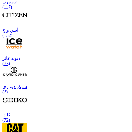
سیتیزن
(117)
آیس واج
(132)
دیوید غانر
(73)
سیکو دیواری
(2)
كات
(72)