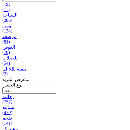
ذكي
(11)
السباحة
(286)
يومیه
(134)
مرصعه
(81)
الغوص
(79)
للحفلات
(54)
تسلق الجبال
(2)
عرض المزيد...
نوع الجنس
رجالیه
(757)
نسائیه
(470)
طخم
(141)
مشتركه