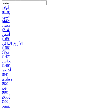
فُولاَذ
(618)
أسود
(442)
ذهبی
(214)
أبيض
(169)
الأزرق الداكن
(158)
فُولاَذ
(147)
نحاس
(146)
أخضر
(94)
رمادي
(85)
بني
(80)
أزرق
(55)
أصفر