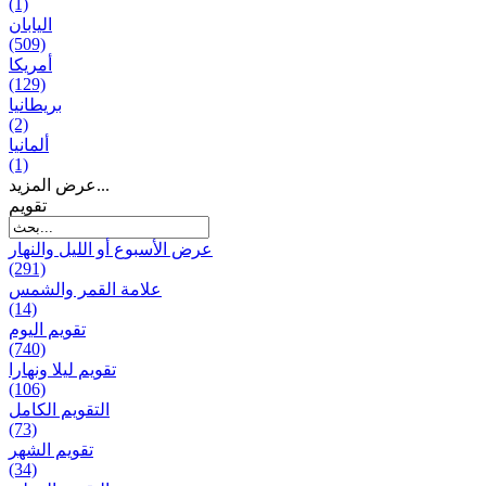
(1)
اليابان
(509)
أمريكا
(129)
بریطانیا
(2)
ألمانيا
(1)
عرض المزيد...
تقويم
عرض الأسبوع أو الليل والنهار
(291)
علامة القمر والشمس
(14)
تقویم الیوم
(740)
تقويم ليلا ونهارا
(106)
التقويم الكامل
(73)
تقويم الشهر
(34)