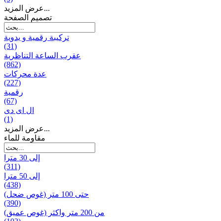
عرض المزيد...
تصميم الصفحة
تركيبة رقمية و يدوية
(31)
عقرب الساعة التناظرية
(862)
عدة محركات
(227)
رقمية
(67)
ال ای دی
(1)
عرض المزيد...
مقاومة للماء
إلى 30 مترا
(311)
إلى 50 مترا
(438)
حتى 100 متر (غوص ضحل)
(390)
من 200 متر واکثر (غوص عميق)