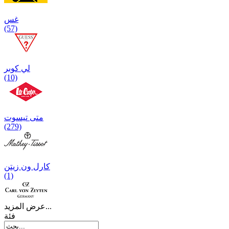
غس
(57)
لي كوبر
(10)
متی تیسوت
(279)
کارل ون زیتن
(1)
عرض المزيد...
فئة