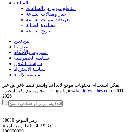
الساعة
مقاطع فيديو عن الساعات
أخبار ومقالات الساعة
تعريفات ميزات الساعة
مشاهدة الصيانة
تاريخ الساعة
من نحن
اتصل بنا
الشروط والأحكام
سياسة الخصوصية
سياسة الشحن
سياسة الاسترداد
سياسة الإلغاء
يمكن استخدام محتويات موقع لاند آف واتشز فقط لأغراض غير
2011-
landofwatches.com
تجارية مع ذكر المصدر. Copyright ©
2026
رمز الموقع
88888
BBC3F2323.C3
رمز المنتج:
100000000