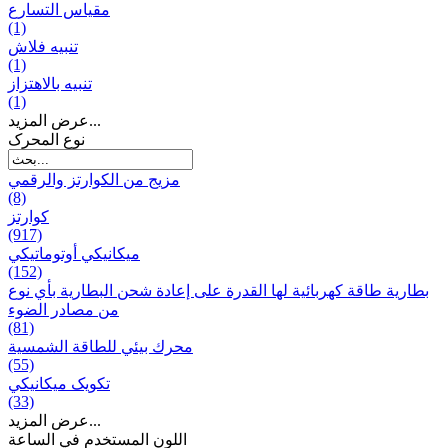
مقياس التسارع
(1)
تنبيه فلاش
(1)
تنبيه بالاهتزاز
(1)
عرض المزيد...
نوع المحرک
مزيج من الكوارتز والرقمي
(8)
كوارتز
(917)
ميكانيكي أوتوماتيكي
(152)
بطارية طاقة كهربائية لها القدرة على إعادة شحن البطارية بأي نوع
من مصادر الضوء
(81)
محرك بيئي للطاقة الشمسية
(55)
تکویک ميكانيكي
(33)
عرض المزيد...
اللون المستخدم في الساعة