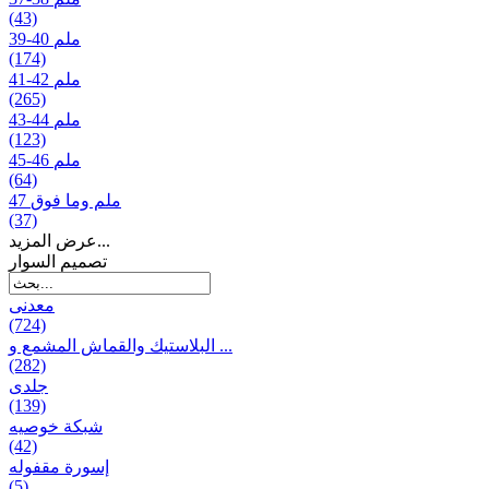
(43)
39-40 ملم
(174)
41-42 ملم
(265)
43-44 ملم
(123)
45-46 ملم
(64)
47 ملم وما فوق
(37)
عرض المزيد...
تصمیم السوار
معدنی
(724)
البلاستيك والقماش المشمع و ...
(282)
جلدی
(139)
شبكة خوصیه
(42)
إسورة مقفوله
(5)