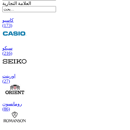
العلامة التجارية
کاسیو
(173)
سیکو
(216)
اورینت
(27)
رومانسون
(86)