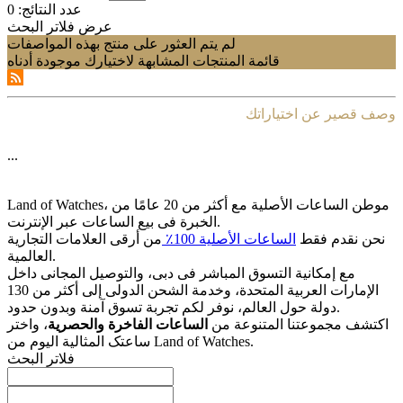
عدد النتائج:
0
عرض فلاتر البحث
لم يتم العثور على منتج بهذه المواصفات
قائمة المنتجات المشابهة لاختيارك موجودة أدناه
وصف قصير عن اختياراتك
...
Land of Watches، موطن الساعات الأصلیة مع أکثر من 20 عامًا من
الخبرة فی بیع الساعات عبر الإنترنت.
نحن نقدم فقط
الساعات الأصلیة 100٪
من أرقى العلامات التجاریة
العالمیة.
مع إمکانیة التسوق المباشر فی دبی، والتوصیل المجانی داخل
الإمارات العربیة المتحدة، وخدمة الشحن الدولی إلى أکثر من 130
دولة حول العالم، نوفر لکم تجربة تسوق آمنة وبدون حدود.
اکتشف مجموعتنا المتنوعة من
الساعات الفاخرة والحصریة
، واختر
ساعتک المثالیة الیوم من Land of Watches.
فلاتر البحث