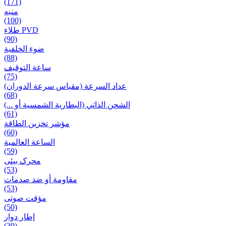
(171)
منبه
(100)
طلاء PVD
(90)
ضوء الخلفية
(88)
ساعة التوقيف
(75)
عداد السرعة (مقياس سرعة الدوران)
(68)
الشحن الذاتي (البطارية الشمسية أو ...)
(61)
مؤشر تخزين الطاقة
(60)
الساعة العالمية
(59)
محرک بیئی
(53)
مقاومة أو ضد صدمات
(53)
مؤقت صوتی
(50)
إطار دوار
(39)