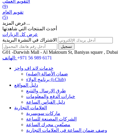
التقويم العملی
(9)
تقويم العام
(5)
عرض المزيد...
أحدث المنتجات التي شاهدتها
عرض كل الزيارات
الاشتراك في النشرة البريدية
G01 -Darwish Mall - Al Maktoum St, Baniyas square , Dubai
+971 56 989 6171
الهاتف:
خدمات لاند اف واچز
ضمان الأصالة (اصلیه)
برنامج الولاء (i-Club)
دليل المواقع
طرق الإرسال والتتبع
خيارات الدفع والمعلومات
دليل القياس الساعة
العلامات التجارية
ماركات سويسرية
الشركات المصنعة للساعة
مصنّعين محرك الساعة
وصف ضمان الساعة فی العلامات التجارية