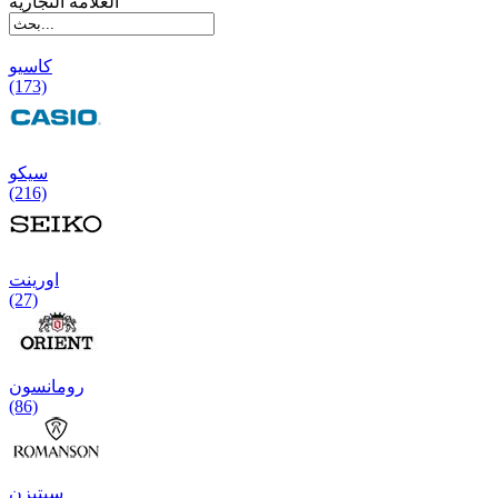
العلامة التجارية
کاسیو
(173)
سیکو
(216)
اورینت
(27)
رومانسون
(86)
سیتیزن