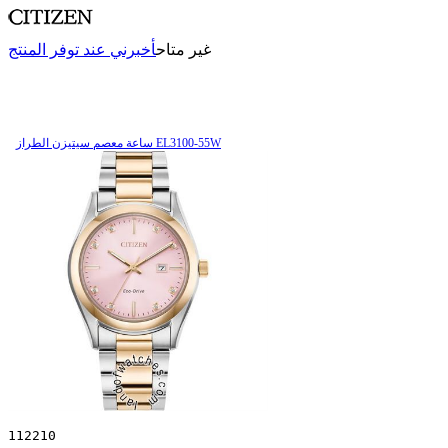
غير متاح
أخبرني عند توفر المنتج
ساعة معصم سیتیزن الطراز EL3100-55W
112210