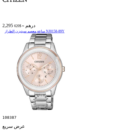
2,295 درهم
≈ $620
ساعة معصم سیتیزن الطراز NJ0158-89Y
108387
عرض سريع