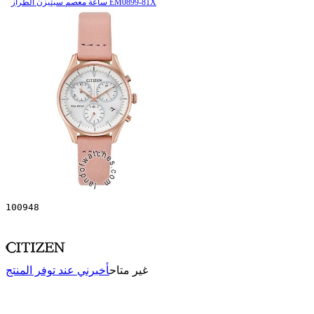
ساعة معصم سیتیزن الطراز EM0899-81X
100948
غير متاح
أخبرني عند توفر المنتج