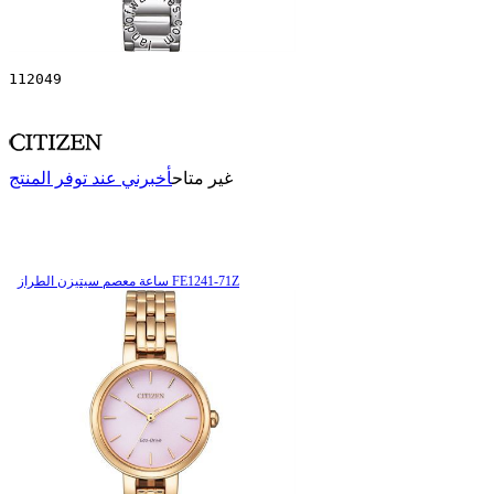
112049
غير متاح
أخبرني عند توفر المنتج
ساعة معصم سیتیزن الطراز FE1241-71Z