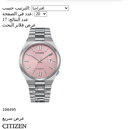
الترتيب حسب:
عدد في الصفحة:
عدد النتائج:
17
عرض فلاتر البحث
108495
عرض سريع