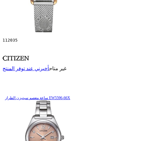
112035
غير متاح
أخبرني عند توفر المنتج
ساعة معصم سیتیزن الطراز EW5596-66X