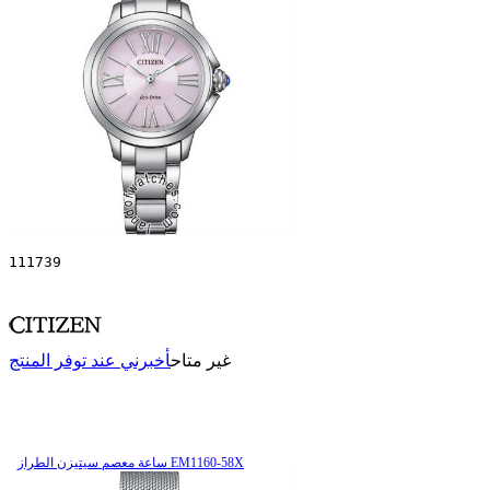
111739
غير متاح
أخبرني عند توفر المنتج
ساعة معصم سیتیزن الطراز EM1160-58X