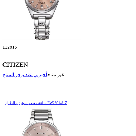
112015
غير متاح
أخبرني عند توفر المنتج
ساعة معصم سیتیزن الطراز EW2601-81Z