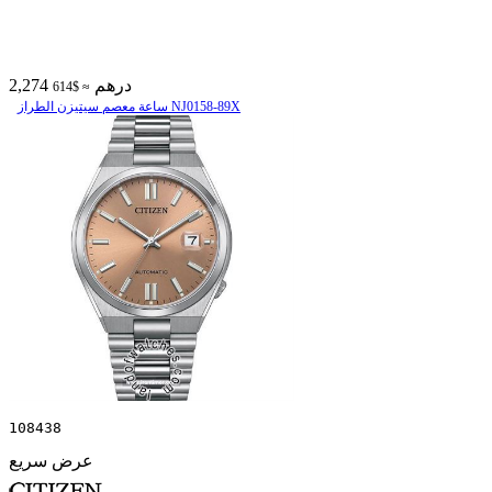
2,274 درهم
≈ $614
ساعة معصم سیتیزن الطراز NJ0158-89X
108438
عرض سريع