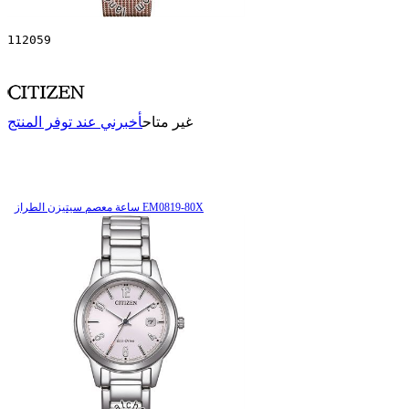
112059
غير متاح
أخبرني عند توفر المنتج
ساعة معصم سیتیزن الطراز EM0819-80X