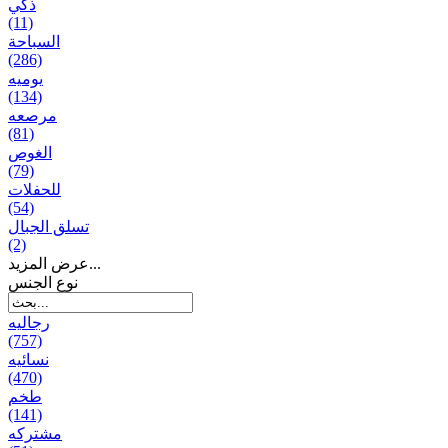
ذكي
(11)
السباحة
(286)
يومیه
(134)
مرصعه
(81)
الغوص
(79)
للحفلات
(54)
تسلق الجبال
(2)
عرض المزيد...
نوع الجنس
رجالیه
(757)
نسائیه
(470)
طخم
(141)
مشتركه