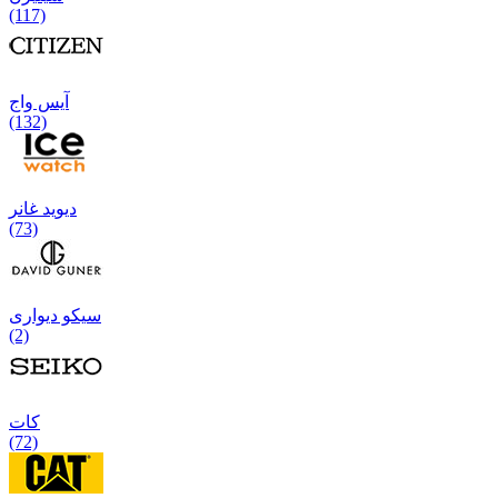
(117)
آیس واج
(132)
دیوید غانر
(73)
سیکو دیواری
(2)
كات
(72)