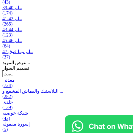
(43)
39-40 ملم
(174)
41-42 ملم
(265)
43-44 ملم
(123)
45-46 ملم
(64)
47 ملم وما فوق
(37)
عرض المزيد...
تصمیم السوار
معدنی
(724)
البلاستيك والقماش المشمع و ...
(282)
جلدی
(139)
شبكة خوصیه
(42)
إسورة مقفوله
(5)