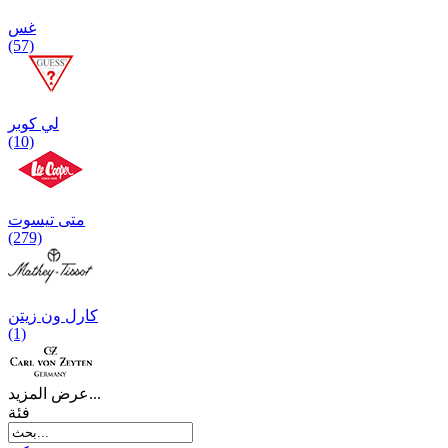
غس
(57)
لي كوبر
(10)
متی تیسوت
(279)
کارل ون زیتن
(1)
عرض المزيد...
فئة