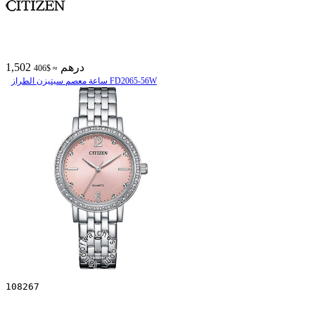
1,502 درهم
≈ $406
ساعة معصم سیتیزن الطراز FD2065-56W
108267