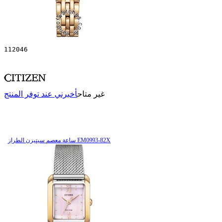
112046
غير متاح
أخبرني عند توفر المنتج
ساعة معصم سیتیزن الطراز EM0993-82X