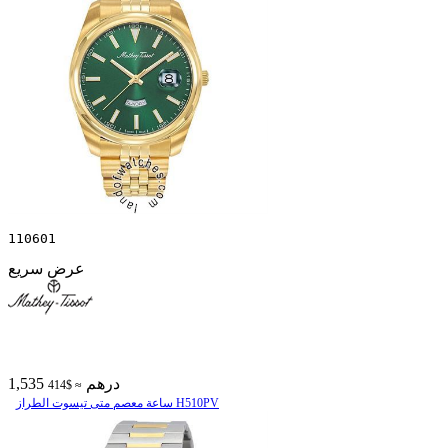
110601
عرض سريع
1,535 درهم
≈ $414
ساعة معصم متی تیسوت الطراز H510PV