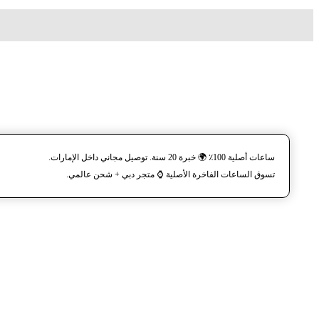
ساعات أصلية 100٪ 🌍 خبرة 20 سنة. توصيل مجاني داخل الإمارات.
تسوق الساعات الفاخرة الأصلية ⌚️ متجر دبي + شحن عالمي.