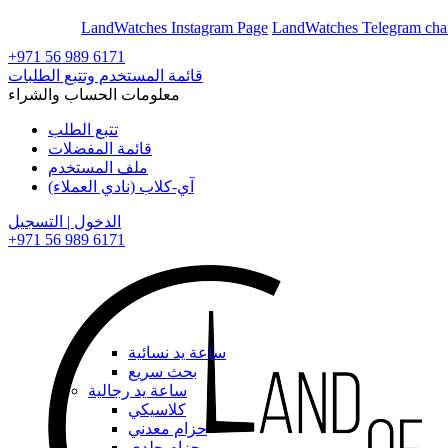
En
Ar
LandWatches Instagram Page
LandWatches Telegram cha
+971 56 989 6171
قائمة المستخدم وتتبع الطلبات
معلومات الحساب والشراء
تتبع الطلب
قائمة المفضلات
ملف المستخدم
آي-كلاب (نادي العملاء)
الدخول | التسجيل
+971 56 989 6171
ساعة يد نسائية
بحث سريع
ساعة يد رجالية
كلاسيكي
حزام معدني
حزام جلدي