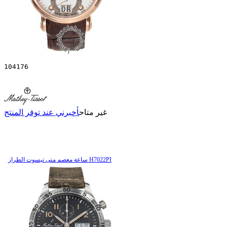
104176
غير متاح
أخبرني عند توفر المنتج
ساعة معصم متی تیسوت الطراز H7022PI