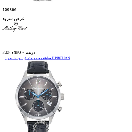
109866
عرض سريع
2,085 درهم
≈ $563
ساعة معصم متی تیسوت الطراز H198CHAN