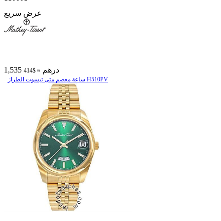
عرض سريع
1,535 درهم
≈ $414
ساعة معصم متی تیسوت الطراز H510PV