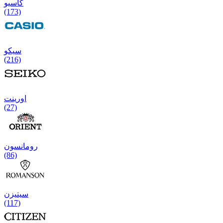
کاسیو
(173)
سیکو
(216)
اورینت
(27)
رومانسون
(86)
سیتیزن
(117)