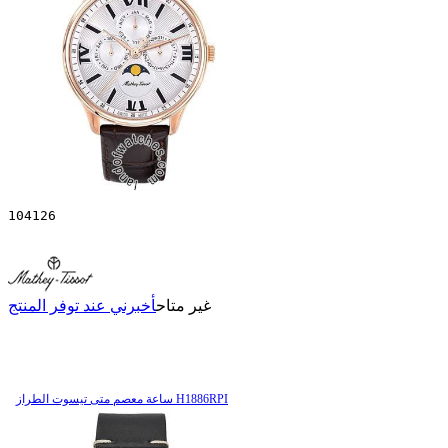
104126
غير متاح
أخبرني عند توفر المنتج
ساعة معصم متی تیسوت الطراز H1886RPI