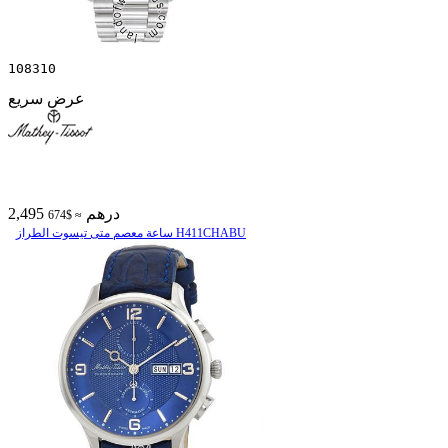
108310
عرض سريع
2,495 درهم
≈ $674
ساعة معصم متی تیسوت الطراز H411CHABU