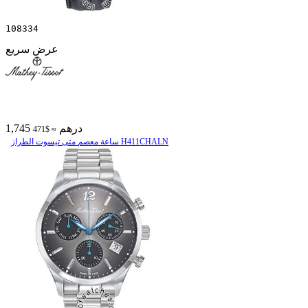
108334
عرض سريع
1,745 درهم
≈ $471
ساعة معصم متی تیسوت الطراز H411CHALN