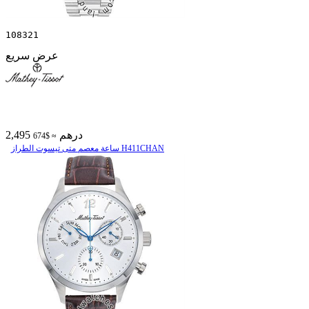
108321
عرض سريع
2,495 درهم
≈ $674
ساعة معصم متی تیسوت الطراز H411CHAN