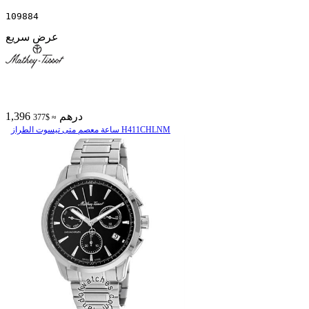
109884
عرض سريع
1,396 درهم
≈ $377
ساعة معصم متی تیسوت الطراز H411CHLNM