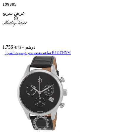
109885
عرض سريع
1,756 درهم
≈ $474
ساعة معصم متی تیسوت الطراز H411CHNM