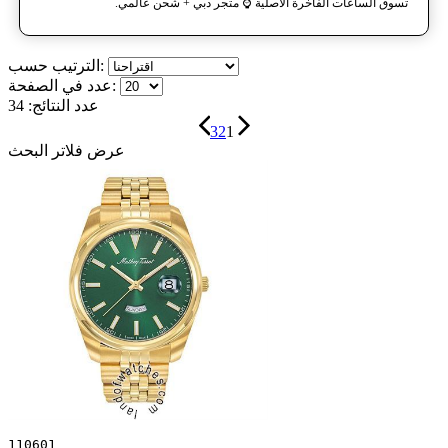
تسوق الساعات الفاخرة الأصلية ⌚️ متجر دبي + شحن عالمي.
الترتيب حسب:
عدد في الصفحة:
عدد النتائج:
34
3
2
1
عرض فلاتر البحث
110601