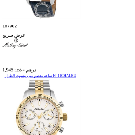
107962
عرض سريع
1,945 درهم
≈ $525
ساعة معصم متی تیسوت الطراز H411CHALBU