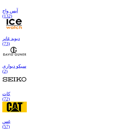
آیس واج
(132)
دیوید غانر
(73)
سیکو دیواری
(2)
كات
(72)
غس
(57)