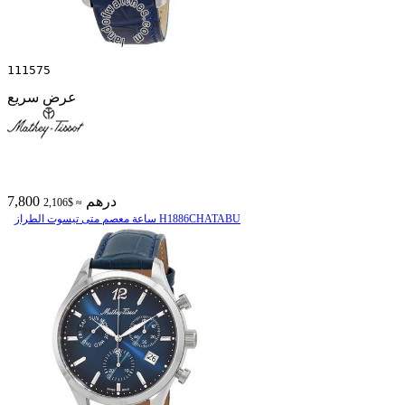
111575
عرض سريع
7,800 درهم
≈ $2,106
ساعة معصم متی تیسوت الطراز H1886CHATABU