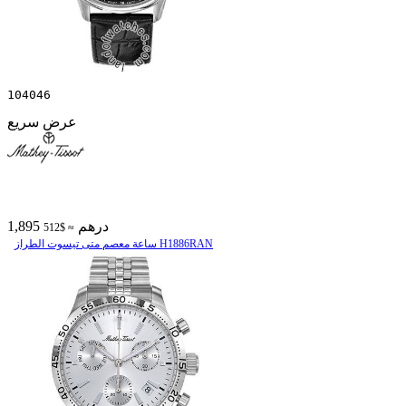
104046
عرض سريع
1,895 درهم
≈ $512
ساعة معصم متی تیسوت الطراز H1886RAN