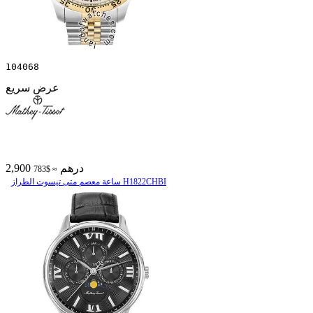
104068
عرض سريع
2,900 درهم
≈ $783
ساعة معصم متی تیسوت الطراز H1822CHBI