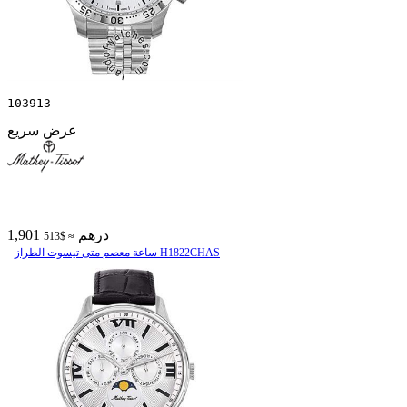
103913
عرض سريع
1,901 درهم
≈ $513
ساعة معصم متی تیسوت الطراز H1822CHAS