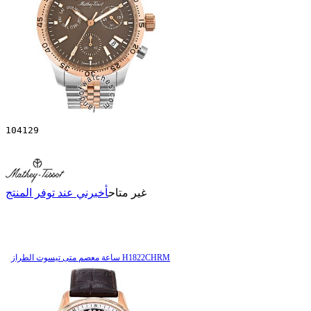
104129
غير متاح
أخبرني عند توفر المنتج
ساعة معصم متی تیسوت الطراز H1822CHRM