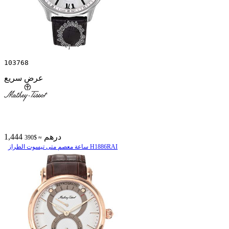
103768
عرض سريع
1,444 درهم
≈ $390
ساعة معصم متی تیسوت الطراز H1886RAI