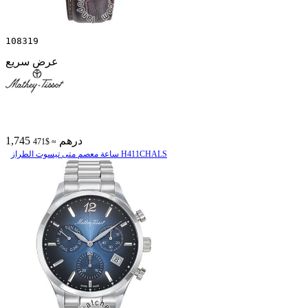
108319
عرض سريع
1,745 درهم
≈ $471
ساعة معصم متی تیسوت الطراز H411CHALS