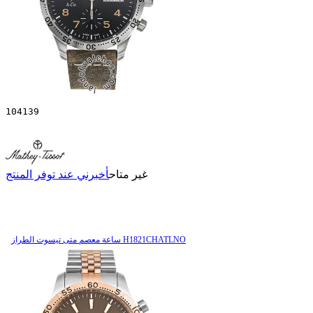
104139
غير متاح
أخبرني عند توفر المنتج
ساعة معصم متی تیسوت الطراز H1821CHATLNO