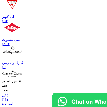
لي كوبر
(10)
متی تیسوت
(279)
کارل ون زیتن
(1)
عرض المزيد...
فئة
ذكي
(11)
السباحة