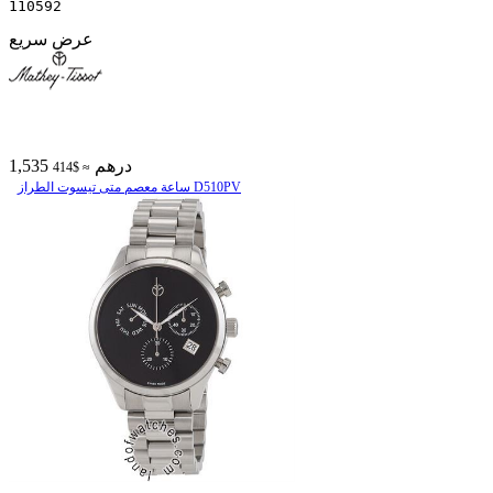
110592
عرض سريع
1,535 درهم
≈ $414
ساعة معصم متی تیسوت الطراز D510PV