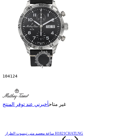
104124
غير متاح
أخبرني عند توفر المنتج
ساعة معصم متی تیسوت الطراز H1821CHATLNG