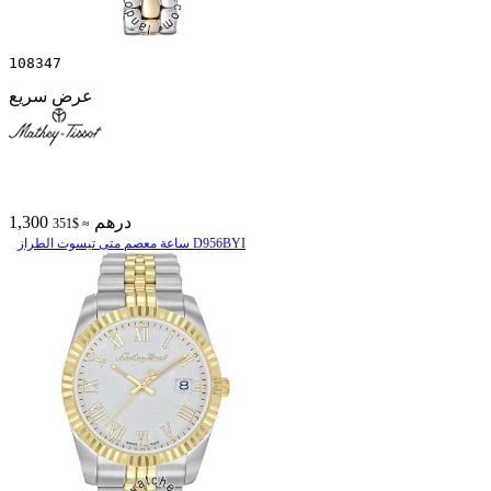
108347
عرض سريع
1,300 درهم
≈ $351
ساعة معصم متی تیسوت الطراز D956BYI