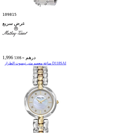
109815
عرض سريع
1,996 درهم
≈ $539
ساعة معصم متی تیسوت الطراز D118SAI