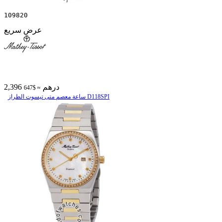
109820
عرض سريع
2,396 درهم
≈ $647
ساعة معصم متی تیسوت الطراز D118SPI