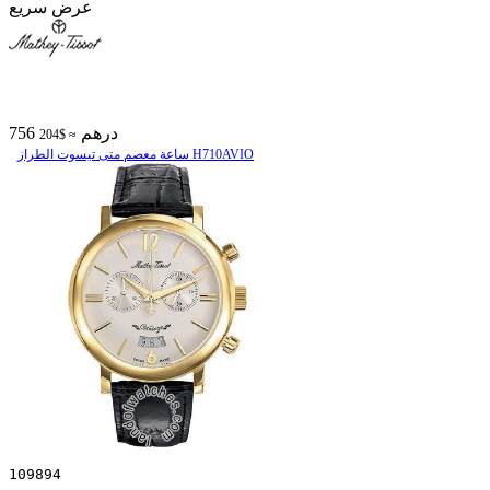
عرض سريع
756 درهم
≈ $204
ساعة معصم متی تیسوت الطراز H710AVIO
109894