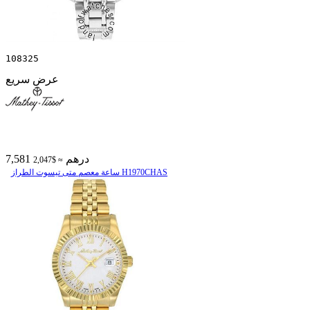
108325
عرض سريع
7,581 درهم
≈ $2,047
ساعة معصم متی تیسوت الطراز H1970CHAS