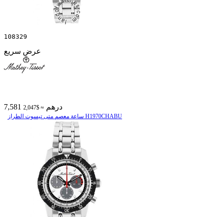
108329
عرض سريع
7,581 درهم
≈ $2,047
ساعة معصم متی تیسوت الطراز H1970CHABU