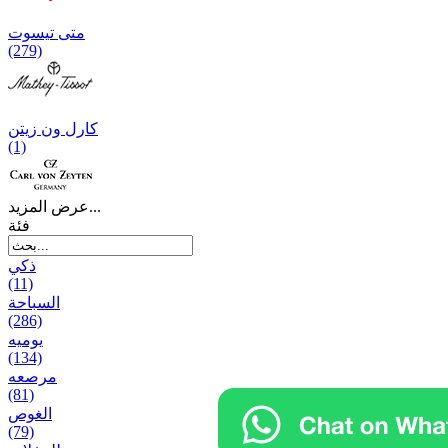
متی تیسوت
(279)
کارل ون زیتن
(1)
عرض المزيد...
فئة
ذكي
(11)
السباحة
(286)
يومیه
(134)
مرصعه
(81)
الغوص
(79)