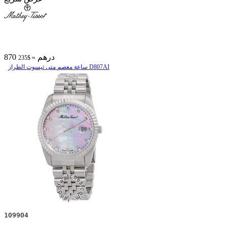
870 درهم
≈ $235
ساعة معصم متی تیسوت الطراز D807AI
109904