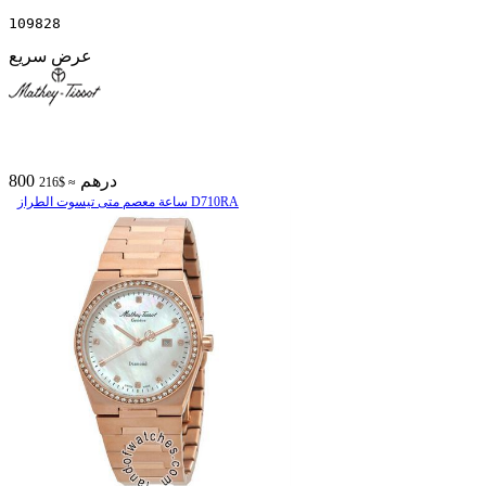
109828
عرض سريع
800 درهم
≈ $216
ساعة معصم متی تیسوت الطراز D710RA