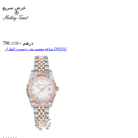
عرض سريع
796 درهم
≈ $215
ساعة معصم متی تیسوت الطراز D910AI