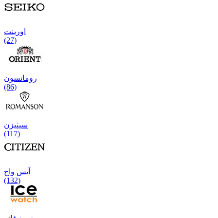
اورینت
(27)
رومانسون
(86)
سیتیزن
(117)
آیس واج
(132)