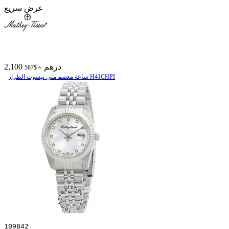
عرض سريع
2,100 درهم
≈ $567
ساعة معصم متی تیسوت الطراز H41CHPI
109842