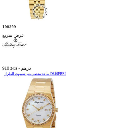
108309
عرض سريع
910 درهم
≈ $246
ساعة معصم متی تیسوت الطراز D810PBRI