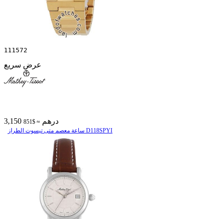
111572
عرض سريع
3,150 درهم
≈ $851
ساعة معصم متی تیسوت الطراز D118SPYI