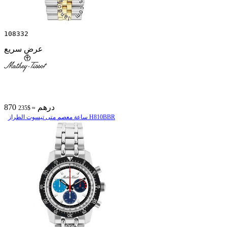
108332
عرض سريع
870 درهم
≈ $235
ساعة معصم متی تیسوت الطراز H810BBR