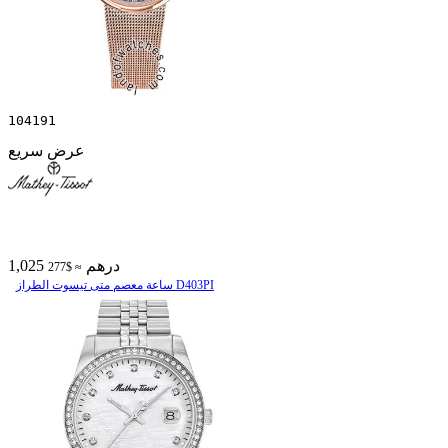
104191
عرض سريع
1,025 درهم
≈ $277
ساعة معصم متی تیسوت الطراز D403PI