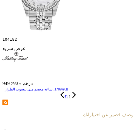
104182
عرض سريع
949 درهم
≈ $256
ساعة معصم متی تیسوت الطراز H709AQI
3
2
1
وصف قصير عن اختياراتك
...