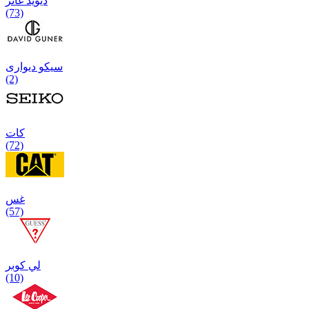
دیوید غانر
(73)
سیکو دیواری
(2)
كات
(72)
غس
(57)
لي كوبر
(10)