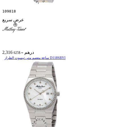
109818
عرض سريع
2,316 درهم
≈ $625
ساعة معصم متی تیسوت الطراز D118SBYI