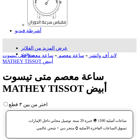
أشرطة فيديو
عرض المزيد من الفلاتر
بحث...
لاند آف واتشز
»
ساعة معصم
»
ساعة معصم متی تیسوت
MATHEY TISSOT أبيض
ساعة معصم متی تیسوت
MATHEY TISSOT أبيض
اختر من بين ٣ قطع
ساعات أصلية 100٪ 🌍 خبرة 20 سنة. توصيل مجاني داخل الإمارات.
تسوق الساعات الفاخرة الأصلية ⌚️ متجر دبي + شحن عالمي.