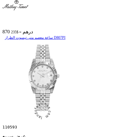
870 درهم
≈ $235
ساعة معصم متی تیسوت الطراز D807PI
110593
عرض سريع