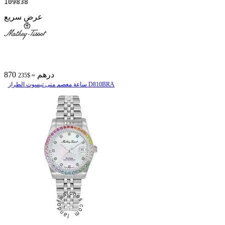
109838
عرض سريع
870 درهم
≈ $235
ساعة معصم متی تیسوت الطراز D810BRA