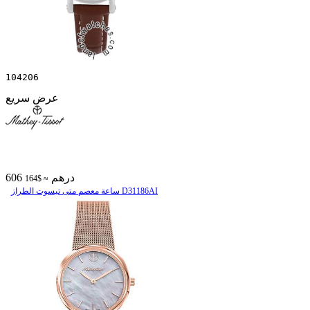
104206
عرض سريع
606 درهم
≈ $164
ساعة معصم متی تیسوت الطراز D31186AI