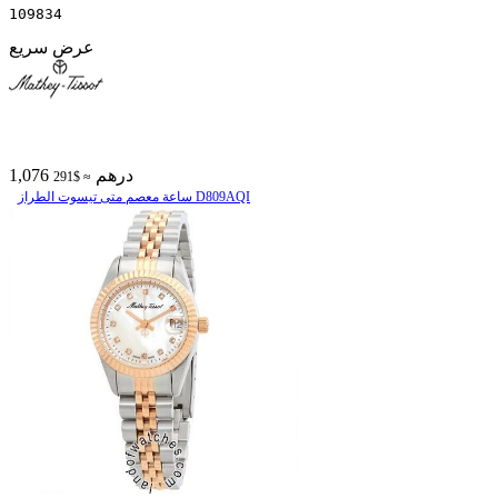
109834
عرض سريع
1,076 درهم
≈ $291
ساعة معصم متی تیسوت الطراز D809AQI