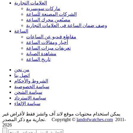
العلامات التجارية
ماركات سويسرية
الشركات المصنعة للساعة
مصنّعين محرك الساعة
وصف ضمان الساعة فی العلامات التجارية
الساعة
مقاطع فيديو عن الساعات
أخبار ومقالات الساعة
تعريفات ميزات الساعة
مشاهدة الصيانة
تاريخ الساعة
من نحن
اتصل بنا
الشروط والأحكام
سياسة الخصوصية
سياسة الشحن
سياسة الاسترداد
سياسة الإلغاء
يمكن استخدام محتويات موقع لاند آف واتشز فقط لأغراض غير
2011-
landofwatches.com
تجارية مع ذكر المصدر. Copyright ©
2026