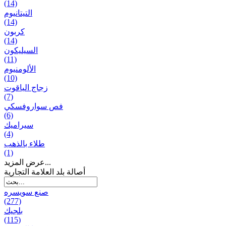
(14)
التيتانيوم
(14)
كربون
(14)
السيليكون
(11)
الألومنيوم
(10)
زجاج الياقوت
(7)
فص سواروفسكي
(6)
سيراميك
(4)
طلاء بالذهب
(1)
عرض المزيد...
أصالة بلد العلامة التجارية
صنع سویسره
(277)
بلجيك
(115)