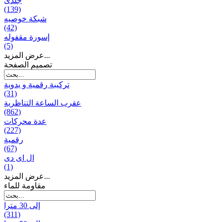
جلدی
(139)
شبكة خوصیه
(42)
إسورة مقفوله
(5)
عرض المزيد...
تصميم الصفحة
تركيبة رقمية و يدوية
(31)
عقرب الساعة التناظرية
(862)
عدة محركات
(227)
رقمية
(67)
ال ای دی
(1)
عرض المزيد...
مقاومة للماء
إلى 30 مترا
(311)