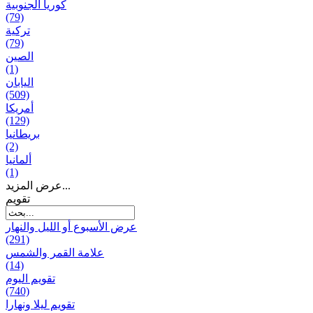
كوريا الجنوبية
(79)
تركية
(79)
الصين
(1)
اليابان
(509)
أمريكا
(129)
بریطانیا
(2)
ألمانيا
(1)
عرض المزيد...
تقويم
عرض الأسبوع أو الليل والنهار
(291)
علامة القمر والشمس
(14)
تقویم الیوم
(740)
تقويم ليلا ونهارا