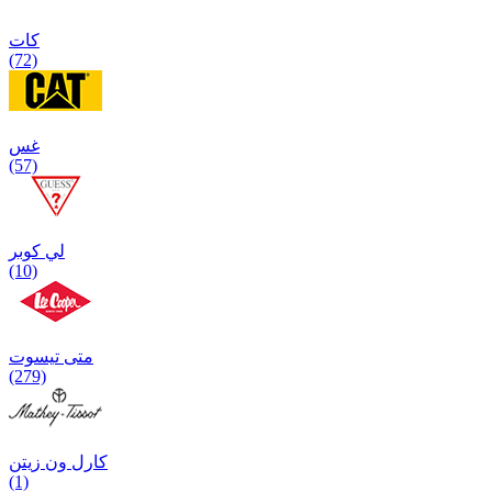
كات
(72)
غس
(57)
لي كوبر
(10)
متی تیسوت
(279)
کارل ون زیتن
(1)