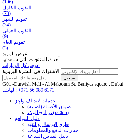
(106)
التقويم الكامل
(73)
تقويم الشهر
(34)
التقويم العملی
(9)
تقويم العام
(5)
عرض المزيد...
أحدث المنتجات التي شاهدتها
عرض كل الزيارات
الاشتراك في النشرة البريدية
G01 -Darwish Mall - Al Maktoum St, Baniyas square , Dubai
+971 56 989 6171
الهاتف:
خدمات لاند اف واچز
ضمان الأصالة (اصلیه)
برنامج الولاء (i-Club)
دليل المواقع
طرق الإرسال والتتبع
خيارات الدفع والمعلومات
دليل القياس الساعة