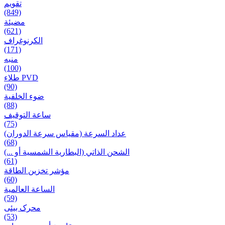
تقويم
(849)
مضيئة
(621)
الكرنوغراف
(171)
منبه
(100)
طلاء PVD
(90)
ضوء الخلفية
(88)
ساعة التوقيف
(75)
عداد السرعة (مقياس سرعة الدوران)
(68)
الشحن الذاتي (البطارية الشمسية أو ...)
(61)
مؤشر تخزين الطاقة
(60)
الساعة العالمية
(59)
محرک بیئی
(53)