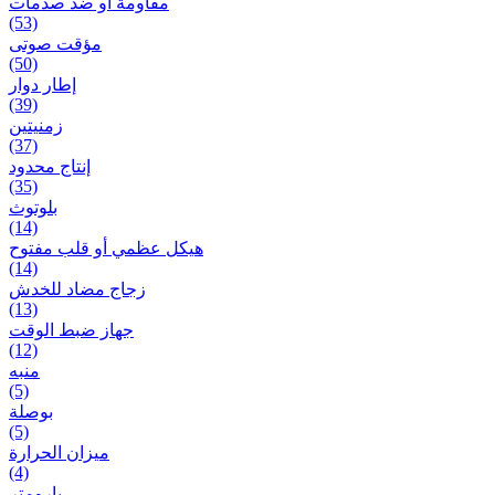
مقاومة أو ضد صدمات
(53)
مؤقت صوتی
(50)
إطار دوار
(39)
زمنیتین
(37)
إنتاج محدود
(35)
بلوتوث
(14)
هيكل عظمي أو قلب مفتوح
(14)
زجاج مضاد للخدش
(13)
جهاز ضبط الوقت
(12)
منبه
(5)
بوصلة
(5)
ميزان الحرارة
(4)
بارومتر