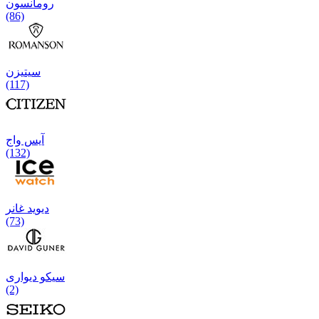
رومانسون
(86)
سیتیزن
(117)
آیس واج
(132)
دیوید غانر
(73)
سیکو دیواری
(2)