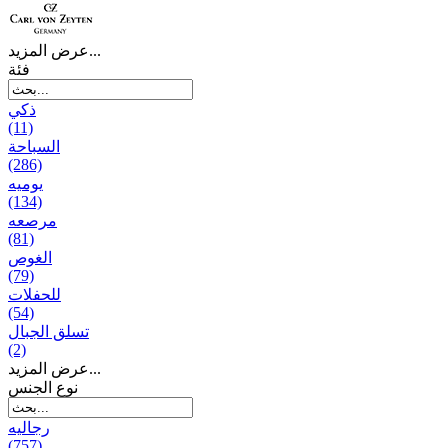
عرض المزيد...
فئة
ذكي
(11)
السباحة
(286)
يومیه
(134)
مرصعه
(81)
الغوص
(79)
للحفلات
(54)
تسلق الجبال
(2)
عرض المزيد...
نوع الجنس
رجالیه
(757)