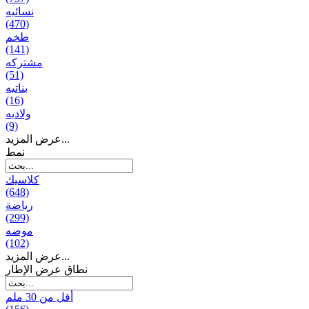
نسائیه
(470)
طخم
(141)
مشتركه
(51)
بناتیه
(16)
ولادیه
(9)
عرض المزيد...
نمط
كلاسيك
(648)
رياضة
(299)
موضه
(102)
عرض المزيد...
نطاق عرض الإطار
أقل من 30 ملم