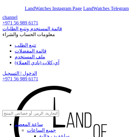
En
Ar
LandWatches Instagram Page
LandWatches Telegram
channel
+971 56 989 6171
قائمة المستخدم وتتبع الطلبات
معلومات الحساب والشراء
تتبع الطلب
قائمة المفضلات
ملف المستخدم
آي-كلاب (نادي العملاء)
الدخول | التسجيل
+971 56 989 6171
ساعة المعصم
جميع الساعات
ساعة يد رجالية