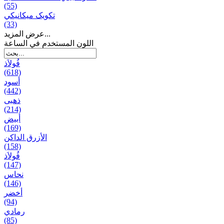
(55)
تکویک ميكانيكي
(33)
عرض المزيد...
اللون المستخدم في الساعة
فُولاَذ
(618)
أسود
(442)
ذهبی
(214)
أبيض
(169)
الأزرق الداكن
(158)
فُولاَذ
(147)
نحاس
(146)
أخضر
(94)
رمادي
(85)