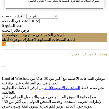
تسوق الساعات الفاخرة الأصلية ⌚️ متجر دبي + شحن عالمي.
الترتيب حسب:
عدد في الصفحة:
عدد النتائج:
0
عرض فلاتر البحث
لم يتم العثور على منتج بهذه المواصفات
قائمة المنتجات المشابهة لاختيارك موجودة أدناه
وصف قصير عن اختياراتك
...
Land of Watches، موطن الساعات الأصلیة مع أکثر من 20 عامًا من
الخبرة فی بیع الساعات عبر الإنترنت.
نحن نقدم فقط
الساعات الأصلیة 100٪
من أرقى العلامات التجاریة
العالمیة.
مع إمکانیة التسوق المباشر فی دبی، والتوصیل المجانی داخل
الإمارات العربیة المتحدة، وخدمة الشحن الدولی إلى أکثر من 130
دولة حول العالم، نوفر لکم تجربة تسوق آمنة وبدون حدود.