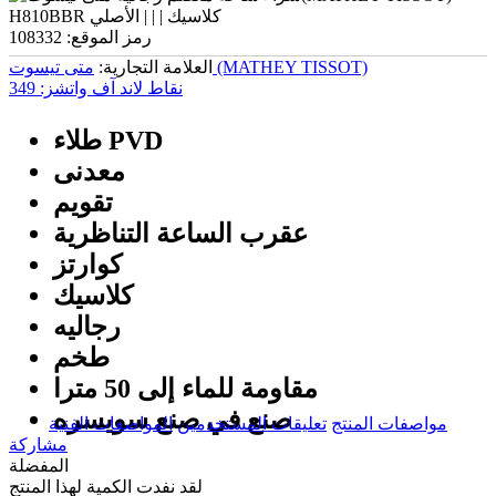
رمز الموقع:
108332
متی تیسوت (MATHEY TISSOT)
العلامة التجارية:
نقاط لاند آف واتشز:
349
طلاء PVD
معدنی
تقويم
عقرب الساعة التناظرية
كوارتز
كلاسيك
رجالیه
طخم
مقاومة للماء إلى 50 مترا
صنع في صنع سویسره
مواصفات المنتج
تعليقات المستخدمين
المواصفات الفنية
مشاركة
المفضلة
لقد نفدت الكمية لهذا المنتج