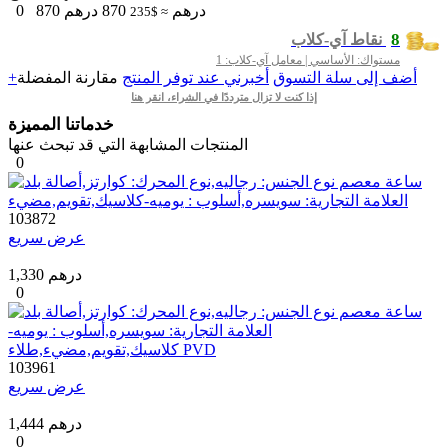
درهم
870
درهم
870
0
≈ $235
8
نقاط آي-كلاب
مستواك: الأساسي | معامل آي-كلاب: 1
+أضف إلى سلة التسوق
أخبرني عند توفر المنتج
مقارنة
المفضلة
إذا كنت لا تزال مترددًا في الشراء، انقر هنا
خدماتنا المميزة
المنتجات المشابهة التي قد تبحث عنها
0
103872
عرض سريع
1,330 درهم
0
103961
عرض سريع
1,444 درهم
0