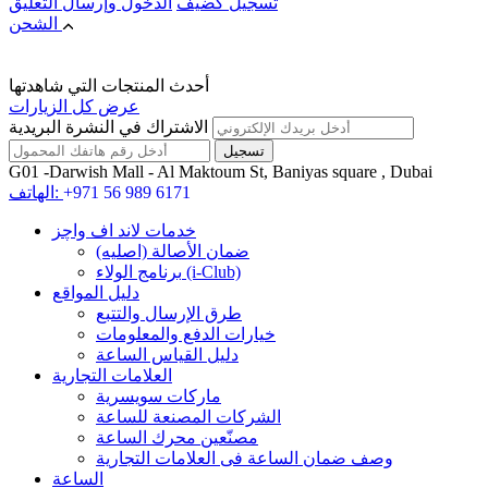
تسجيل كضيف
الدخول
وإرسال التعليق
الشحن
أحدث المنتجات التي شاهدتها
عرض كل الزيارات
الاشتراك في النشرة البريدية
G01 -Darwish Mall - Al Maktoum St, Baniyas square , Dubai
+971 56 989 6171
الهاتف:
خدمات لاند اف واچز
ضمان الأصالة (اصلیه)
برنامج الولاء (i-Club)
دليل المواقع
طرق الإرسال والتتبع
خيارات الدفع والمعلومات
دليل القياس الساعة
العلامات التجارية
ماركات سويسرية
الشركات المصنعة للساعة
مصنّعين محرك الساعة
وصف ضمان الساعة فی العلامات التجارية
الساعة