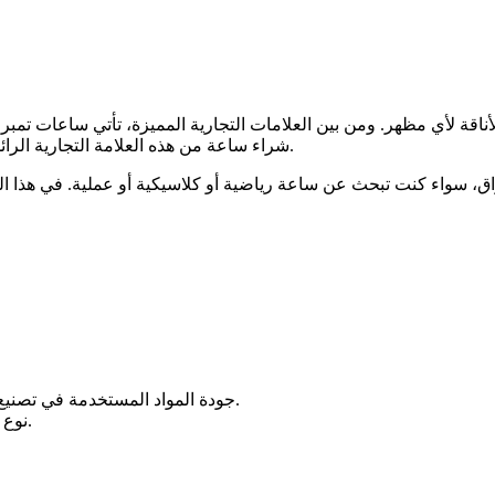
ة لأي مظهر. ومن بين العلامات التجارية المميزة، تأتي ساعات تمبرلان
شراء ساعة من هذه العلامة التجارية الرائدة، فمن المهم أن تتعرف على ميزاتها لتتمكن من اتخاذ القرار الأفضل.
ق، سواء كنت تبحث عن ساعة رياضية أو كلاسيكية أو عملية. في هذا المق
جودة المواد المستخدمة في تصنيع الساعة، مثل الإطار المعدني المقاوم للصدأ أو الأحزمة الجلدية.
نوع الحركة: كوارتز أو أوتوماتيك، حيث توفر تمبرلاند خيارات متعددة.