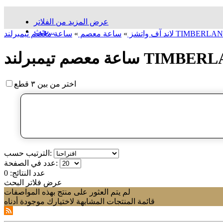
عرض المزيد من الفلاتر
بحث...
 معصم تیمبرلند TIMBERLAND
لاند آف واتشز
»
ساعة معصم
»
م تیمبرلند TIMBERLAND
اختر من بين ٣ قطع
الترتيب حسب:
عدد في الصفحة:
عدد النتائج:
0
عرض فلاتر البحث
لم يتم العثور على منتج بهذه المواصفات
قائمة المنتجات المشابهة لاختيارك موجودة أدناه