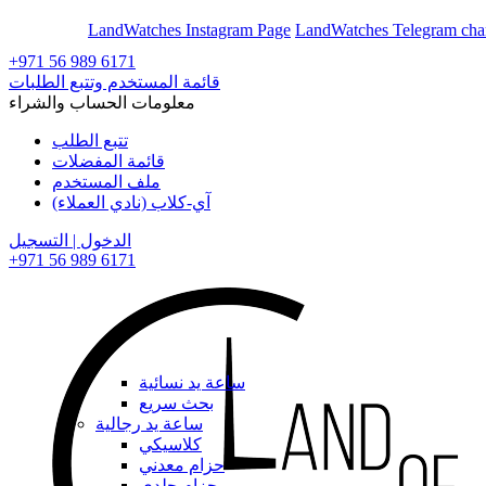
En
Ar
LandWatches Instagram Page
LandWatches Telegram cha
+971 56 989 6171
قائمة المستخدم وتتبع الطلبات
معلومات الحساب والشراء
تتبع الطلب
قائمة المفضلات
ملف المستخدم
آي-كلاب (نادي العملاء)
الدخول | التسجيل
+971 56 989 6171
ساعة يد نسائية
بحث سريع
ساعة يد رجالية
كلاسيكي
حزام معدني
حزام جلدي