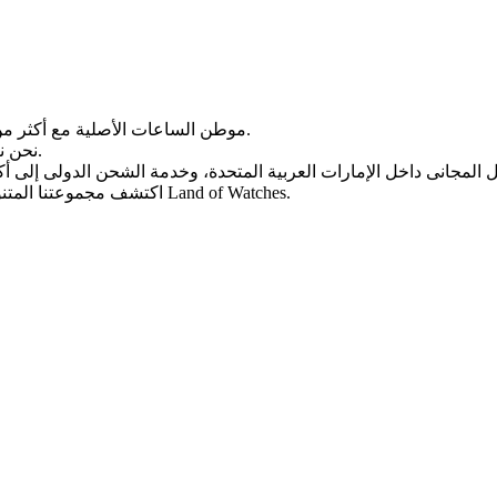
Land of Watches، موطن الساعات الأصلیة مع أکثر من 20 عامًا من الخبرة فی بیع الساعات عبر الإنترنت.
من أرقى العلامات التجاریة العالمیة.
نحن ن
، واختر ساعتک المثالیة الیوم من Land of Watches.
اکتشف مجموعتنا المتن