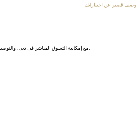
وصف قصير عن اختياراتك
مع إمکانیة التسوق المباشر فی دبی، والتوصیل المجانی داخل الإمارات العربیة المتحدة، وخدمة الشحن الدولی إلى أکثر من 130 دولة حول العالم، نوفر لکم تجربة تسوق آمنة وبدون حدود.