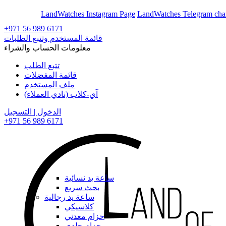
En
Ar
LandWatches Instagram Page
LandWatches Telegram cha
+971 56 989 6171
قائمة المستخدم وتتبع الطلبات
معلومات الحساب والشراء
تتبع الطلب
قائمة المفضلات
ملف المستخدم
آي-كلاب (نادي العملاء)
الدخول | التسجيل
+971 56 989 6171
ساعة يد نسائية
بحث سريع
ساعة يد رجالية
كلاسيكي
حزام معدني
حزام جلدي