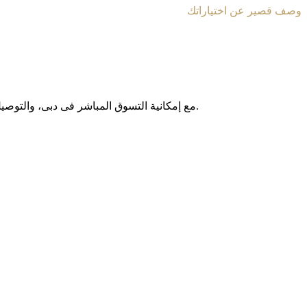
وصف قصير عن اختياراتك
مع إمکانیة التسوق المباشر فی دبی، والتوصیل المجانی داخل الإمارات العربیة المتحدة، وخدمة الشحن الدولی إلى أکثر من 130 دولة حول العالم، نوفر لکم تجربة تسوق آمنة وبدون حدود.