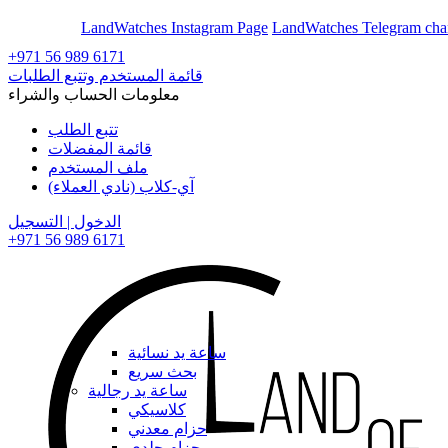
En
Ar
LandWatches Instagram Page
LandWatches Telegram cha
+971 56 989 6171
قائمة المستخدم وتتبع الطلبات
معلومات الحساب والشراء
تتبع الطلب
قائمة المفضلات
ملف المستخدم
آي-كلاب (نادي العملاء)
الدخول | التسجيل
+971 56 989 6171
ساعة يد نسائية
بحث سريع
ساعة يد رجالية
كلاسيكي
حزام معدني
حزام جلدي