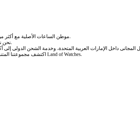
Land of Watches، موطن الساعات الأصلیة مع أکثر من 20 عامًا من الخبرة فی بیع الساعات عبر الإنترنت.
من أرقى العلامات التجاریة العالمیة.
نحن ن
، واختر ساعتک المثالیة الیوم من Land of Watches.
اکتشف مجموعتنا المتن