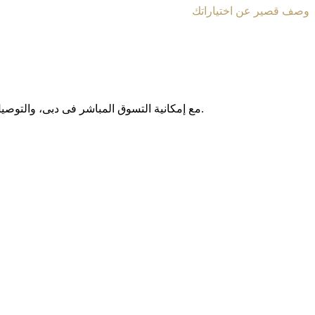
وصف قصير عن اختياراتك
مع إمکانیة التسوق المباشر فی دبی، والتوصیل المجانی داخل الإمارات العربیة المتحدة، وخدمة الشحن الدولی إلى أکثر من 130 دولة حول العالم، نوفر لکم تجربة تسوق آمنة وبدون حدود.