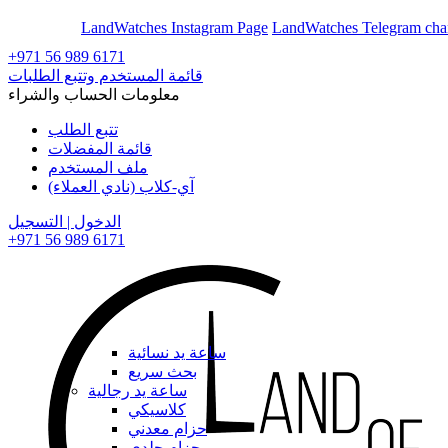
En
Ar
LandWatches Instagram Page
LandWatches Telegram cha
+971 56 989 6171
قائمة المستخدم وتتبع الطلبات
معلومات الحساب والشراء
تتبع الطلب
قائمة المفضلات
ملف المستخدم
آي-كلاب (نادي العملاء)
الدخول | التسجيل
+971 56 989 6171
ساعة يد نسائية
بحث سريع
ساعة يد رجالية
كلاسيكي
حزام معدني
حزام جلدي