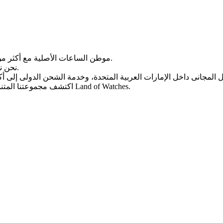
Land of Watches، موطن الساعات الأصلیة مع أکثر من 20 عامًا من الخبرة فی بیع الساعات عبر الإنترنت.
من أرقى العلامات التجاریة العالمیة.
نحن ن
، واختر ساعتک المثالیة الیوم من Land of Watches.
اکتشف مجموعتنا المتن