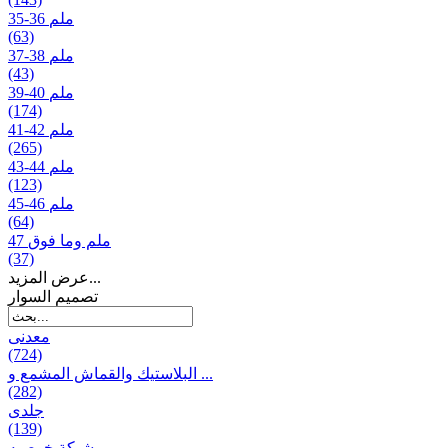
35-36 ملم
(63)
37-38 ملم
(43)
39-40 ملم
(174)
41-42 ملم
(265)
43-44 ملم
(123)
45-46 ملم
(64)
47 ملم وما فوق
(37)
عرض المزيد...
تصمیم السوار
معدنی
(724)
البلاستيك والقماش المشمع و ...
(282)
جلدی
(139)
شبكة خوصیه