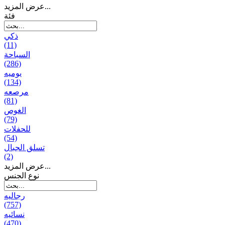
عرض المزيد...
فئة
ذكي
(11)
السباحة
(286)
يومیه
(134)
مرصعه
(81)
الغوص
(79)
للحفلات
(54)
تسلق الجبال
(2)
عرض المزيد...
نوع الجنس
رجالیه
(757)
نسائیه
(470)