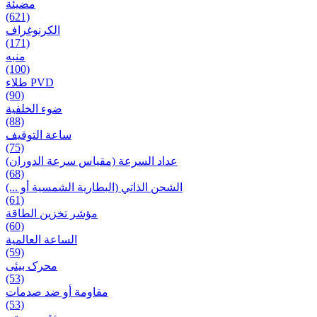
مضيئة
(621)
الكرنوغراف
(171)
منبه
(100)
طلاء PVD
(90)
ضوء الخلفية
(88)
ساعة التوقيف
(75)
عداد السرعة (مقياس سرعة الدوران)
(68)
الشحن الذاتي (البطارية الشمسية أو ...)
(61)
مؤشر تخزين الطاقة
(60)
الساعة العالمية
(59)
محرک بیئی
(53)
مقاومة أو ضد صدمات
(53)