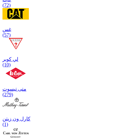
(72)
غس
(57)
لي كوبر
(10)
متی تیسوت
(279)
کارل ون زیتن
(1)