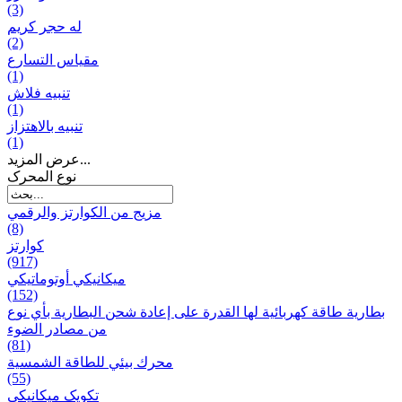
(3)
له حجر كريم
(2)
مقياس التسارع
(1)
تنبيه فلاش
(1)
تنبيه بالاهتزاز
(1)
عرض المزيد...
نوع المحرک
مزيج من الكوارتز والرقمي
(8)
كوارتز
(917)
ميكانيكي أوتوماتيكي
(152)
بطارية طاقة كهربائية لها القدرة على إعادة شحن البطارية بأي نوع
من مصادر الضوء
(81)
محرك بيئي للطاقة الشمسية
(55)
تکویک ميكانيكي