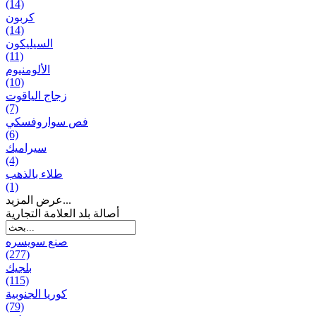
(14)
كربون
(14)
السيليكون
(11)
الألومنيوم
(10)
زجاج الياقوت
(7)
فص سواروفسكي
(6)
سيراميك
(4)
طلاء بالذهب
(1)
عرض المزيد...
أصالة بلد العلامة التجارية
صنع سویسره
(277)
بلجيك
(115)
كوريا الجنوبية
(79)