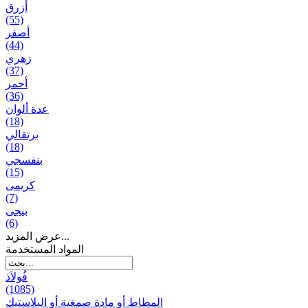
أزرق
(55)
أصفر
(44)
زهري
(37)
أحمر
(36)
عدة ألوان
(18)
برتقالي
(18)
بنفسجي
(15)
کریمی
(7)
بيجی
(6)
عرض المزيد...
المواد المستخدمة
فُولاَذ
(1085)
المطاط أو مادة صمغية أو البلاستيك