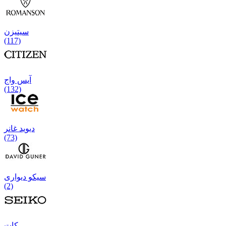
سیتیزن
(117)
آیس واج
(132)
دیوید غانر
(73)
سیکو دیواری
(2)
كات