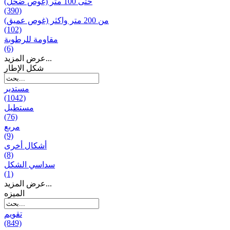
حتى 100 متر (غوص ضحل)
(390)
من 200 متر واکثر (غوص عميق)
(102)
مقاومة للرطوبة
(6)
عرض المزيد...
شكل الإطار
مستدير
(1042)
مستطيل
(76)
مربع
(9)
أشكال أخرى
(8)
سداسي الشكل
(1)
عرض المزيد...
المیزه
تقويم
(849)