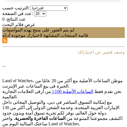
الترتيب حسب:
عدد في الصفحة:
عدد النتائج:
0
عرض فلاتر البحث
لم يتم العثور على منتج بهذه المواصفات
قائمة المنتجات المشابهة لاختيارك موجودة أدناه
وصف قصير عن اختياراتك
...
Land of Watches، موطن الساعات الأصلیة مع أکثر من 20 عامًا من
الخبرة فی بیع الساعات عبر الإنترنت.
نحن نقدم فقط
الساعات الأصلیة 100٪
من أرقى العلامات التجاریة
العالمیة.
مع إمکانیة التسوق المباشر فی دبی، والتوصیل المجانی داخل
الإمارات العربیة المتحدة، وخدمة الشحن الدولی إلى أکثر من 130
دولة حول العالم، نوفر لکم تجربة تسوق آمنة وبدون حدود.
اکتشف مجموعتنا المتنوعة من
الساعات الفاخرة والحصریة
، واختر
ساعتک المثالیة الیوم من Land of Watches.