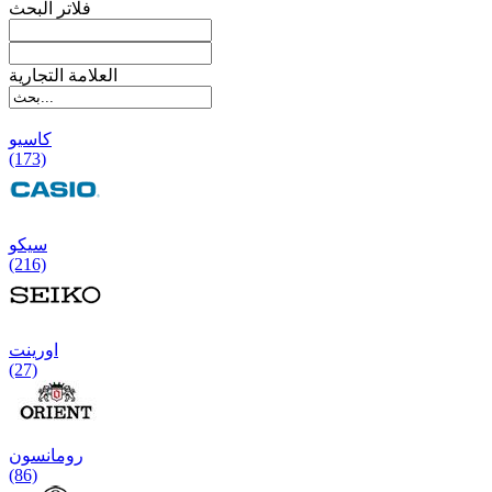
فلاتر البحث
العلامة التجارية
کاسیو
(173)
سیکو
(216)
اورینت
(27)
رومانسون
(86)