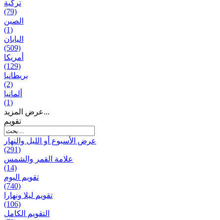
تركية
(79)
الصين
(1)
اليابان
(509)
أمريكا
(129)
بریطانیا
(2)
ألمانيا
(1)
عرض المزيد...
تقويم
عرض الأسبوع أو الليل والنهار
(291)
علامة القمر والشمس
(14)
تقویم الیوم
(740)
تقويم ليلا ونهارا
(106)
التقويم الكامل