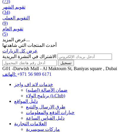
(73)
تقويم الشهر
(34)
التقويم العملی
(9)
تقويم العام
(5)
عرض المزيد...
أحدث المنتجات التي شاهدتها
عرض كل الزيارات
الاشتراك في النشرة البريدية
G01 -Darwish Mall - Al Maktoum St, Baniyas square , Dubai
+971 56 989 6171
الهاتف:
خدمات لاند اف واچز
ضمان الأصالة (اصلیه)
برنامج الولاء (i-Club)
دليل المواقع
طرق الإرسال والتتبع
خيارات الدفع والمعلومات
دليل القياس الساعة
العلامات التجارية
ماركات سويسرية