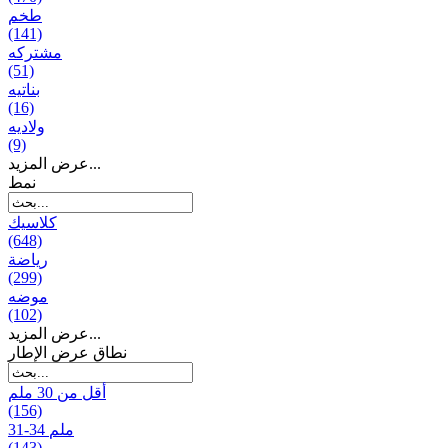
طخم
(141)
مشتركه
(51)
بناتیه
(16)
ولادیه
(9)
عرض المزيد...
نمط
كلاسيك
(648)
رياضة
(299)
موضه
(102)
عرض المزيد...
نطاق عرض الإطار
أقل من 30 ملم
(156)
31-34 ملم
(143)