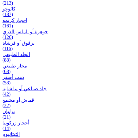
(213)
کائوچو
(187)
احجار کریمه
(161)
جوهرة أو الماس الذري
(126)
برقوق أو فرشاة
(116)
الجلد الطبيعي
(88)
محار طبيعي
(68)
ذهب أصفر
(58)
جلد صناعي أو ما شابه
(42)
قماش أو مشمع
(22)
برلیان
(21)
أحجار زركونيا
(14)
التيتانيوم