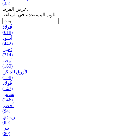
(33)
عرض المزيد...
اللون المستخدم في الساعة
فُولاَذ
(618)
أسود
(442)
ذهبی
(214)
أبيض
(169)
الأزرق الداكن
(158)
فُولاَذ
(147)
نحاس
(146)
أخضر
(94)
رمادي
(85)
بني
(80)