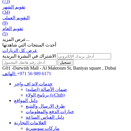
(73)
تقويم الشهر
(34)
التقويم العملی
(9)
تقويم العام
(5)
عرض المزيد...
أحدث المنتجات التي شاهدتها
عرض كل الزيارات
الاشتراك في النشرة البريدية
G01 -Darwish Mall - Al Maktoum St, Baniyas square , Dubai
+971 56 989 6171
الهاتف:
خدمات لاند اف واچز
ضمان الأصالة (اصلیه)
برنامج الولاء (i-Club)
دليل المواقع
طرق الإرسال والتتبع
خيارات الدفع والمعلومات
دليل القياس الساعة
العلامات التجارية
ماركات سويسرية