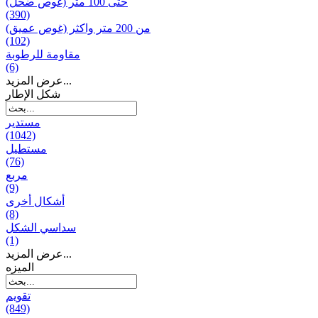
حتى 100 متر (غوص ضحل)
(390)
من 200 متر واکثر (غوص عميق)
(102)
مقاومة للرطوبة
(6)
عرض المزيد...
شكل الإطار
مستدير
(1042)
مستطيل
(76)
مربع
(9)
أشكال أخرى
(8)
سداسي الشكل
(1)
عرض المزيد...
المیزه
تقويم
(849)