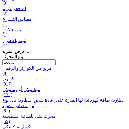
(3)
له حجر كريم
(2)
مقياس التسارع
(1)
تنبيه فلاش
(1)
تنبيه بالاهتزاز
(1)
عرض المزيد...
نوع المحرک
مزيج من الكوارتز والرقمي
(8)
كوارتز
(917)
ميكانيكي أوتوماتيكي
(152)
بطارية طاقة كهربائية لها القدرة على إعادة شحن البطارية بأي نوع
من مصادر الضوء
(81)
محرك بيئي للطاقة الشمسية
(55)
تکویک ميكانيكي