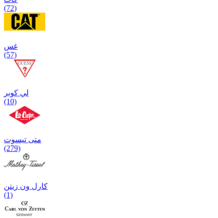
(72)
غس
(57)
لي كوبر
(10)
متی تیسوت
(279)
کارل ون زیتن
(1)