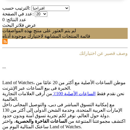
الترتيب حسب:
عدد في الصفحة:
عدد النتائج:
0
عرض فلاتر البحث
لم يتم العثور على منتج بهذه المواصفات
قائمة المنتجات المشابهة لاختيارك موجودة أدناه
وصف قصير عن اختياراتك
...
Land of Watches، موطن الساعات الأصلیة مع أکثر من 20 عامًا من
الخبرة فی بیع الساعات عبر الإنترنت.
نحن نقدم فقط
الساعات الأصلیة 100٪
من أرقى العلامات التجاریة
العالمیة.
مع إمکانیة التسوق المباشر فی دبی، والتوصیل المجانی داخل
الإمارات العربیة المتحدة، وخدمة الشحن الدولی إلى أکثر من 130
دولة حول العالم، نوفر لکم تجربة تسوق آمنة وبدون حدود.
اکتشف مجموعتنا المتنوعة من
الساعات الفاخرة والحصریة
، واختر
ساعتک المثالیة الیوم من Land of Watches.