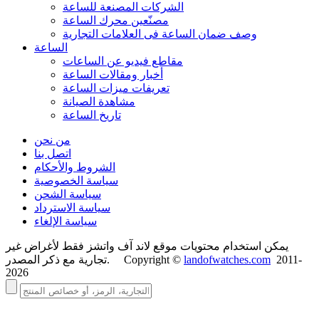
الشركات المصنعة للساعة
مصنّعين محرك الساعة
وصف ضمان الساعة فی العلامات التجارية
الساعة
مقاطع فيديو عن الساعات
أخبار ومقالات الساعة
تعريفات ميزات الساعة
مشاهدة الصيانة
تاريخ الساعة
من نحن
اتصل بنا
الشروط والأحكام
سياسة الخصوصية
سياسة الشحن
سياسة الاسترداد
سياسة الإلغاء
يمكن استخدام محتويات موقع لاند آف واتشز فقط لأغراض غير
2011-
landofwatches.com
تجارية مع ذكر المصدر. Copyright ©
2026