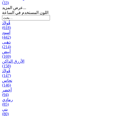
(33)
عرض المزيد...
اللون المستخدم في الساعة
فُولاَذ
(618)
أسود
(442)
ذهبی
(214)
أبيض
(169)
الأزرق الداكن
(158)
فُولاَذ
(147)
نحاس
(146)
أخضر
(94)
رمادي
(85)
بني
(80)