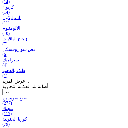
(14)
كربون
(14)
السيليكون
(11)
الألومنيوم
(10)
زجاج الياقوت
(7)
فص سواروفسكي
(6)
سيراميك
(4)
طلاء بالذهب
(1)
عرض المزيد...
أصالة بلد العلامة التجارية
صنع سویسره
(277)
بلجيك
(115)
كوريا الجنوبية
(79)