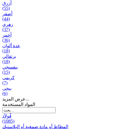
أزرق
(55)
أصفر
(44)
زهري
(37)
أحمر
(36)
عدة ألوان
(18)
برتقالي
(18)
بنفسجي
(15)
کریمی
(7)
بيجی
(6)
عرض المزيد...
المواد المستخدمة
فُولاَذ
(1085)
المطاط أو مادة صمغية أو البلاستيك