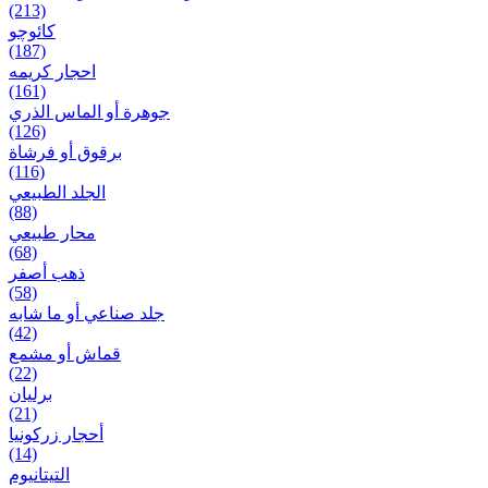
(213)
کائوچو
(187)
احجار کریمه
(161)
جوهرة أو الماس الذري
(126)
برقوق أو فرشاة
(116)
الجلد الطبيعي
(88)
محار طبيعي
(68)
ذهب أصفر
(58)
جلد صناعي أو ما شابه
(42)
قماش أو مشمع
(22)
برلیان
(21)
أحجار زركونيا
(14)
التيتانيوم