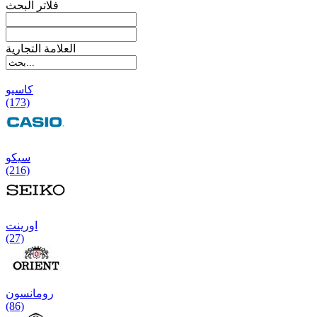
فلاتر البحث
العلامة التجارية
کاسیو
(173)
سیکو
(216)
اورینت
(27)
رومانسون
(86)