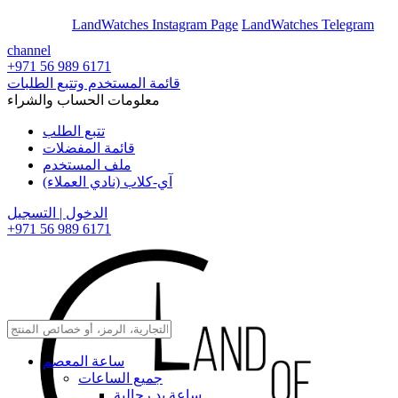
En
Ar
LandWatches Instagram Page
LandWatches Telegram
channel
+971 56 989 6171
قائمة المستخدم وتتبع الطلبات
معلومات الحساب والشراء
تتبع الطلب
قائمة المفضلات
ملف المستخدم
آي-كلاب (نادي العملاء)
الدخول | التسجيل
+971 56 989 6171
ساعة المعصم
جميع الساعات
ساعة يد رجالية