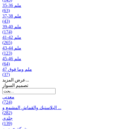
35-36 ملم
(63)
37-38 ملم
(43)
39-40 ملم
(174)
41-42 ملم
(265)
43-44 ملم
(123)
45-46 ملم
(64)
47 ملم وما فوق
(37)
عرض المزيد...
تصمیم السوار
معدنی
(724)
البلاستيك والقماش المشمع و ...
(282)
جلدی
(139)
شبكة خوصیه