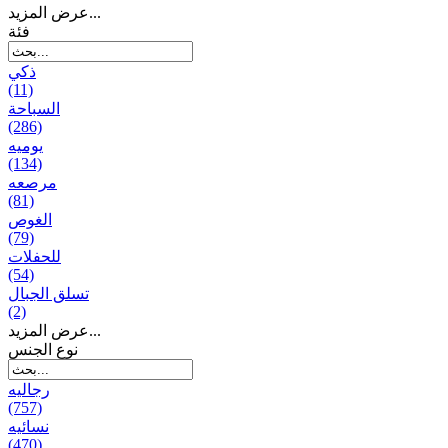
عرض المزيد...
فئة
ذكي
(11)
السباحة
(286)
يومیه
(134)
مرصعه
(81)
الغوص
(79)
للحفلات
(54)
تسلق الجبال
(2)
عرض المزيد...
نوع الجنس
رجالیه
(757)
نسائیه
(470)