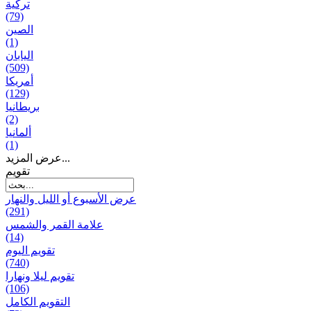
تركية
(79)
الصين
(1)
اليابان
(509)
أمريكا
(129)
بریطانیا
(2)
ألمانيا
(1)
عرض المزيد...
تقويم
عرض الأسبوع أو الليل والنهار
(291)
علامة القمر والشمس
(14)
تقویم الیوم
(740)
تقويم ليلا ونهارا
(106)
التقويم الكامل