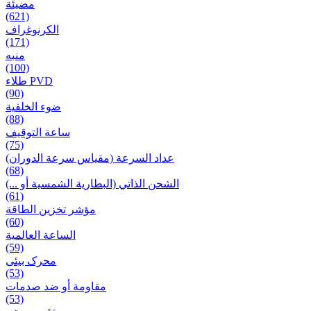
مضيئة
(621)
الكرنوغراف
(171)
منبه
(100)
طلاء PVD
(90)
ضوء الخلفية
(88)
ساعة التوقيف
(75)
عداد السرعة (مقياس سرعة الدوران)
(68)
الشحن الذاتي (البطارية الشمسية أو ...)
(61)
مؤشر تخزين الطاقة
(60)
الساعة العالمية
(59)
محرک بیئی
(53)
مقاومة أو ضد صدمات
(53)