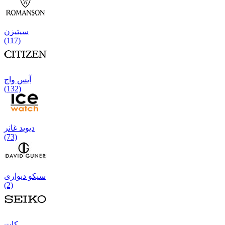
سیتیزن
(117)
آیس واج
(132)
دیوید غانر
(73)
سیکو دیواری
(2)
كات