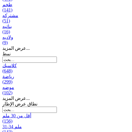
طخم
(141)
مشتركه
(51)
بناتیه
(16)
ولادیه
(9)
عرض المزيد...
نمط
كلاسيك
(648)
رياضة
(299)
موضه
(102)
عرض المزيد...
نطاق عرض الإطار
أقل من 30 ملم
(156)
31-34 ملم
(143)