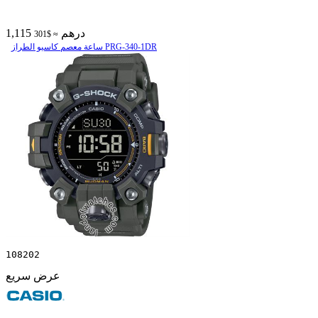
1,115 درهم
≈ $301
ساعة معصم کاسیو الطراز PRG-340-1DR
108202
عرض سريع