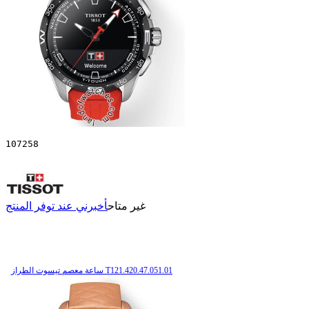
107258
غير متاح
أخبرني عند توفر المنتج
ساعة معصم تیسوت الطراز T121.420.47.051.01