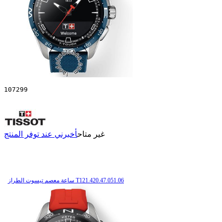
107299
غير متاح
أخبرني عند توفر المنتج
ساعة معصم تیسوت الطراز T121.420.47.051.06