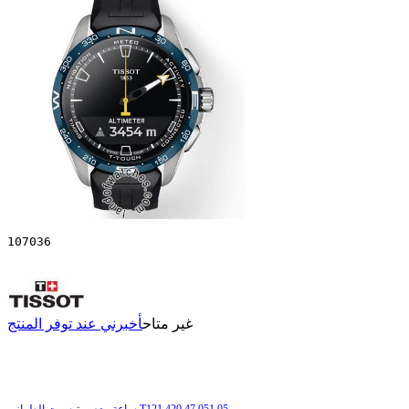
107036
غير متاح
أخبرني عند توفر المنتج
ساعة معصم تیسوت الطراز T121.420.47.051.05