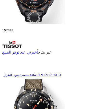
107388
غير متاح
أخبرني عند توفر المنتج
ساعة معصم تیسوت الطراز T121.420.47.051.04