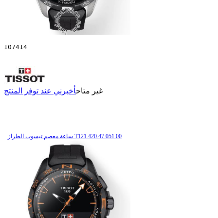
107414
غير متاح
أخبرني عند توفر المنتج
ساعة معصم تیسوت الطراز T121.420.47.051.00