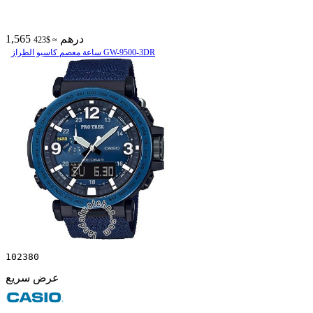
1,565 درهم
≈ $423
ساعة معصم کاسیو الطراز GW-9500-3DR
102380
عرض سريع