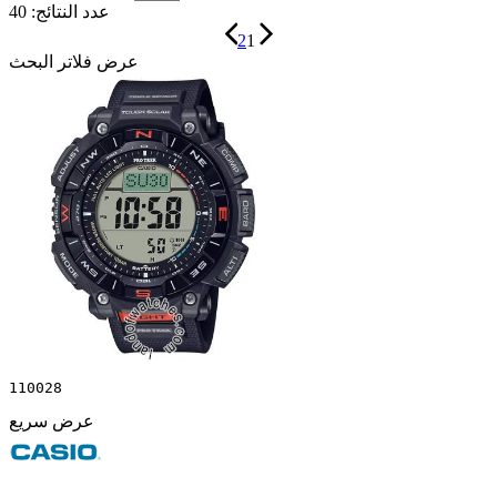
عدد النتائج:
40
2
1
عرض فلاتر البحث
110028
عرض سريع