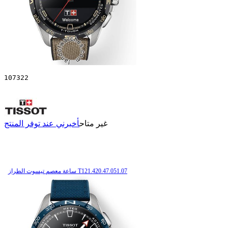
107322
غير متاح
أخبرني عند توفر المنتج
ساعة معصم تیسوت الطراز T121.420.47.051.07