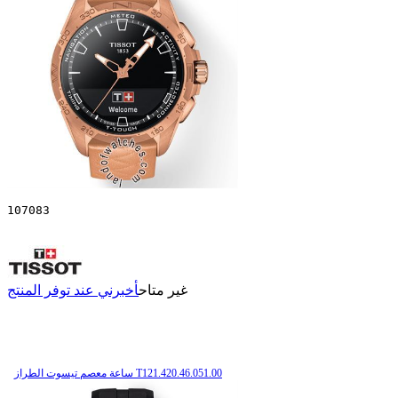
107083
غير متاح
أخبرني عند توفر المنتج
ساعة معصم تیسوت الطراز T121.420.46.051.00