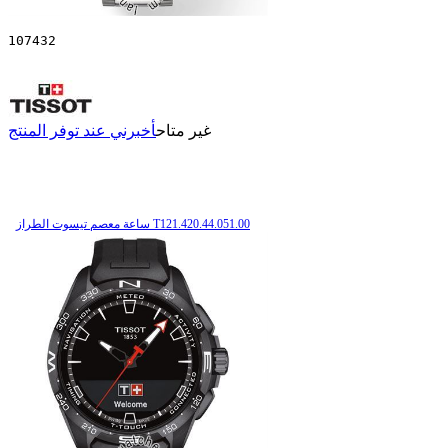
107432
غير متاح
أخبرني عند توفر المنتج
ساعة معصم تیسوت الطراز T121.420.44.051.00