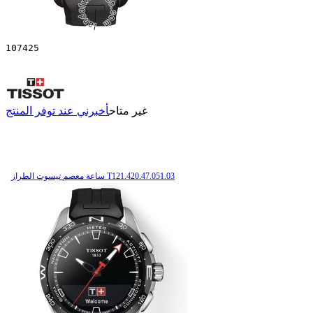
107425
غير متاح
أخبرني عند توفر المنتج
ساعة معصم تیسوت الطراز T121.420.47.051.03