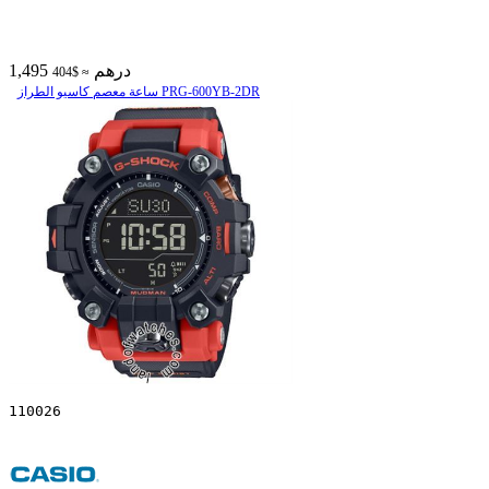
1,495 درهم
≈ $404
ساعة معصم کاسیو الطراز PRG-600YB-2DR
110026