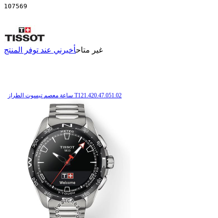
107569
غير متاح
أخبرني عند توفر المنتج
ساعة معصم تیسوت الطراز T121.420.47.051.02