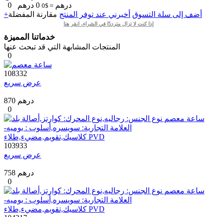
درهم
0
درهم
0
≈ $0
+أضف إلى سلة التسوق
أخبرني عند توفر المنتج
مقارنة
المفضلة
إذا كنت لا تزال مترددًا في الشراء، انقر هنا
خدماتنا المميزة
المنتجات المشابهة التي قد تبحث عنها
0
108332
عرض سريع
870 درهم
0
103933
عرض سريع
758 درهم
0