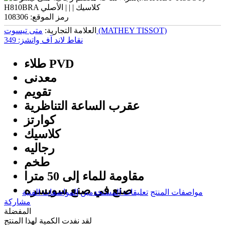
رمز الموقع:
108306
متی تیسوت (MATHEY TISSOT)
العلامة التجارية:
نقاط لاند آف واتشز:
349
طلاء PVD
معدنی
تقويم
عقرب الساعة التناظرية
كوارتز
كلاسيك
رجالیه
طخم
مقاومة للماء إلى 50 مترا
صنع في صنع سویسره
مواصفات المنتج
تعليقات المستخدمين
المواصفات الفنية
مشاركة
المفضلة
لقد نفدت الكمية لهذا المنتج