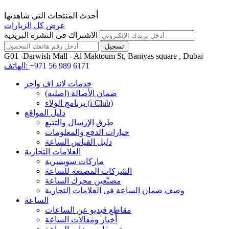
أحدث المنتجات التي شاهدتها
عرض كل الزيارات
الاشتراك في النشرة البريدية
G01 -Darwish Mall - Al Maktoum St, Baniyas square , Dubai
+971 56 989 6171
الهاتف:
خدمات لاند اف واچز
ضمان الأصالة (اصلیه)
برنامج الولاء (i-Club)
دليل المواقع
طرق الإرسال والتتبع
خيارات الدفع والمعلومات
دليل القياس الساعة
العلامات التجارية
ماركات سويسرية
الشركات المصنعة للساعة
مصنّعين محرك الساعة
وصف ضمان الساعة فی العلامات التجارية
الساعة
مقاطع فيديو عن الساعات
أخبار ومقالات الساعة