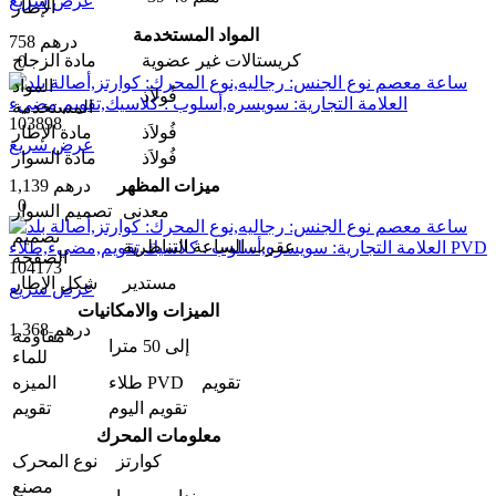
عرض سريع
الإطار
المواد المستخدمة
758 درهم
كريستالات غير عضوية
مادة الزجاج
0
المواد
فُولاَذ
المستخدمة
103898
فُولاَذ
مادة الإطار
عرض سريع
فُولاَذ
مادة السوار
ميزات المظهر
1,139 درهم
0
معدنی
تصمیم السوار
تصميم
عقرب الساعة التناظرية
الصفحة
104173
مستدير
شكل الإطار
عرض سريع
الميزات والامکانیات
1,368 درهم
مقاومة
إلى 50 مترا
للماء
طلاء PVD تقويم
المیزه
تقویم الیوم
تقويم
معلومات المحرك
كوارتز
نوع المحرک
مصنع