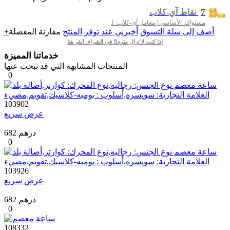
7
نقاط آي-كلاب
مستواك: الأساسي | معامل آي-كلاب: 1
+أضف إلى سلة التسوق
أخبرني عند توفر المنتج
مقارنة
المفضلة
إذا كنت لا تزال مترددًا في الشراء، انقر هنا
خدماتنا المميزة
المنتجات المشابهة التي قد تبحث عنها
0
103902
عرض سريع
682 درهم
0
103926
عرض سريع
682 درهم
0
108332