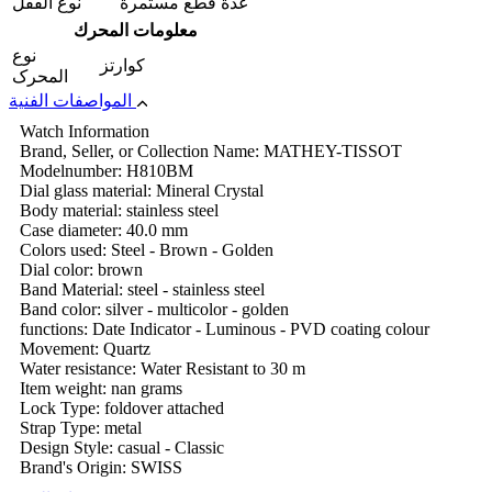
عدة قطع مستمرة
نوع القفل
معلومات المحرك
نوع
كوارتز
المحرک
المواصفات الفنية
Watch Information
Brand, Seller, or Collection Name: MATHEY-TISSOT
Modelnumber: H810BM
Dial glass material: Mineral Crystal
Body material: stainless steel
Case diameter: 40.0 mm
Colors used: Steel - Brown - Golden
Dial color: brown
Band Material: steel - stainless steel
Band color: silver - multicolor - golden
functions: Date Indicator - Luminous - PVD coating colour
Movement: Quartz
Water resistance: Water Resistant to 30 m
Item weight: nan grams
Lock Type: foldover attached
Strap Type: metal
Design Style: casual - Classic
Brand's Origin: SWISS