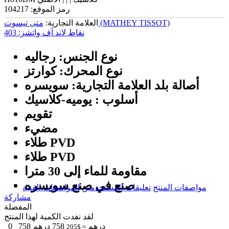
رمز الموقع:
104217
متی تیسوت (MATHEY TISSOT)
العلامة التجارية:
نقاط لاند آف واتشز:
403
نوع الجنس: رجالیه
نوع المحرك: كوارتز
أصالة بلد العلامة التجارية: سويسره
أسلوب : يومیه-كلاسيك
تقويم
مضيء
طلاء PVD
طلاء PVD
مقاومة للماء إلى 30 مترا
صنع في صنع سویسره
مواصفات المنتج
تعليقات المستخدمين
المواصفات الفنية
مشاركة
المفضلة
لقد نفدت الكمية لهذا المنتج
درهم
758
درهم
758
0
≈ $205