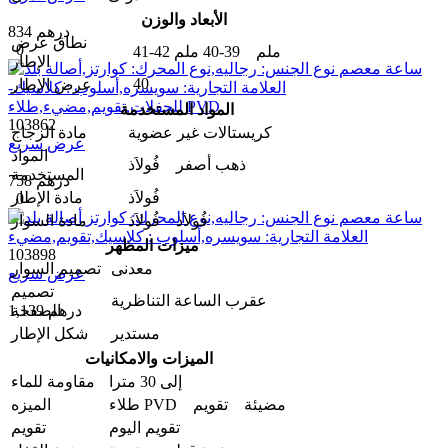
الأبعاد والوزن
834 درهم
نطاق عرض
0
41-42 ملم 39-40 ملم
الإطار
40
عرض الإطار
المواد المستخدمة
103862
كريستالات غير عضوية
مادة الزجاج
عرض سريع
المواد
ذهب أصفر فُولاَذ
المستخدمة
758 درهم
فُولاَذ
مادة الإطار
0
فُولاَذ فُولاَذ
مادة السوار
ميزات المظهر
103898
معدنی
تصمیم السوار
عرض سريع
تصميم
عقرب الساعة التناظرية
1,139 درهم
الصفحة
مستدير
شكل الإطار
الميزات والامکانیات
إلى 30 مترا
مقاومة للماء
طلاء PVD مضيئة تقويم
المیزه
تقویم الیوم
تقويم