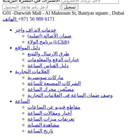
الاشتراك في النشرة البريدية
G01 -Darwish Mall - Al Maktoum St, Baniyas square , Dubai
+971 56 989 6171
الهاتف:
خدمات لاند اف واچز
ضمان الأصالة (اصلیه)
برنامج الولاء (i-Club)
دليل المواقع
طرق الإرسال والتتبع
خيارات الدفع والمعلومات
دليل القياس الساعة
العلامات التجارية
ماركات سويسرية
الشركات المصنعة للساعة
مصنّعين محرك الساعة
وصف ضمان الساعة فی العلامات التجارية
الساعة
مقاطع فيديو عن الساعات
أخبار ومقالات الساعة
تعريفات ميزات الساعة
مشاهدة الصيانة
تاريخ الساعة