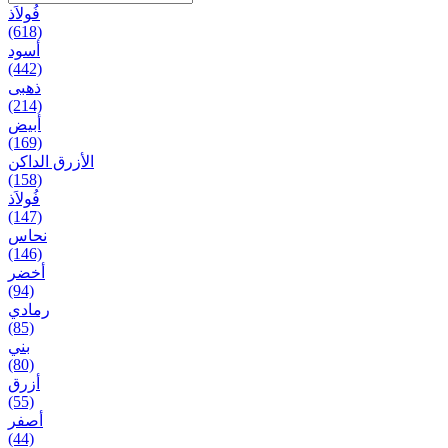
فُولاَذ
(618)
أسود
(442)
ذهبی
(214)
أبيض
(169)
الأزرق الداكن
(158)
فُولاَذ
(147)
نحاس
(146)
أخضر
(94)
رمادي
(85)
بني
(80)
أزرق
(55)
أصفر
(44)