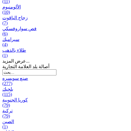
(11)
الألومنيوم
(10)
زجاج الياقوت
(7)
فص سواروفسكي
(6)
سيراميك
(4)
طلاء بالذهب
(1)
عرض المزيد...
أصالة بلد العلامة التجارية
صنع سویسره
(277)
بلجيك
(115)
كوريا الجنوبية
(79)
تركية
(79)
الصين
(1)