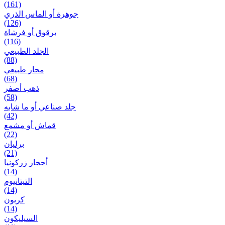
(161)
جوهرة أو الماس الذري
(126)
برقوق أو فرشاة
(116)
الجلد الطبيعي
(88)
محار طبيعي
(68)
ذهب أصفر
(58)
جلد صناعي أو ما شابه
(42)
قماش أو مشمع
(22)
برلیان
(21)
أحجار زركونيا
(14)
التيتانيوم
(14)
كربون
(14)
السيليكون