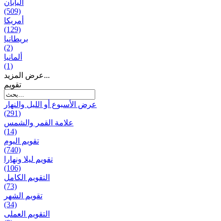
اليابان
(509)
أمريكا
(129)
بریطانیا
(2)
ألمانيا
(1)
عرض المزيد...
تقويم
عرض الأسبوع أو الليل والنهار
(291)
علامة القمر والشمس
(14)
تقویم الیوم
(740)
تقويم ليلا ونهارا
(106)
التقويم الكامل
(73)
تقويم الشهر
(34)
التقويم العملی