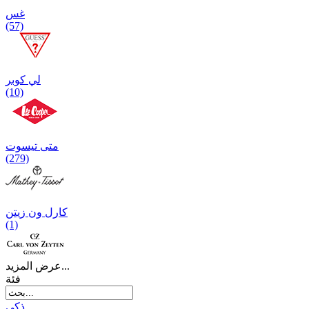
غس
(57)
لي كوبر
(10)
متی تیسوت
(279)
کارل ون زیتن
(1)
عرض المزيد...
فئة
ذكي