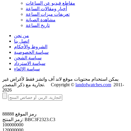
مقاطع فيديو عن الساعات
أخبار ومقالات الساعة
تعريفات ميزات الساعة
مشاهدة الصيانة
تاريخ الساعة
من نحن
اتصل بنا
الشروط والأحكام
سياسة الخصوصية
سياسة الشحن
سياسة الاسترداد
سياسة الإلغاء
يمكن استخدام محتويات موقع لاند آف واتشز فقط لأغراض غير
2011-
landofwatches.com
تجارية مع ذكر المصدر. Copyright ©
2026
رمز الموقع
88888
BBC3F2323.C3
رمز المنتج:
100000000
120000000