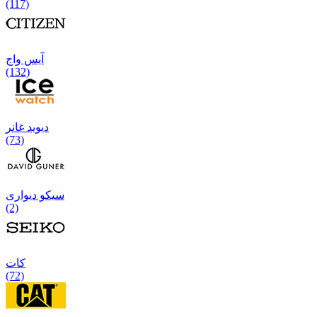
(117)
آیس واج
(132)
دیوید غانر
(73)
سیکو دیواری
(2)
كات
(72)