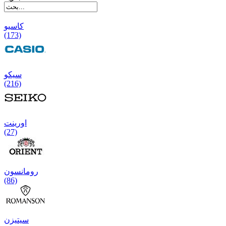
کاسیو
(173)
سیکو
(216)
اورینت
(27)
رومانسون
(86)
سیتیزن