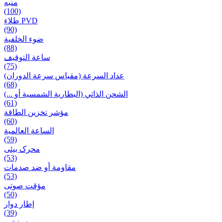
منبه
(100)
طلاء PVD
(90)
ضوء الخلفية
(88)
ساعة التوقيف
(75)
عداد السرعة (مقياس سرعة الدوران)
(68)
الشحن الذاتي (البطارية الشمسية أو ...)
(61)
مؤشر تخزين الطاقة
(60)
الساعة العالمية
(59)
محرک بیئی
(53)
مقاومة أو ضد صدمات
(53)
مؤقت صوتی
(50)
إطار دوار
(39)