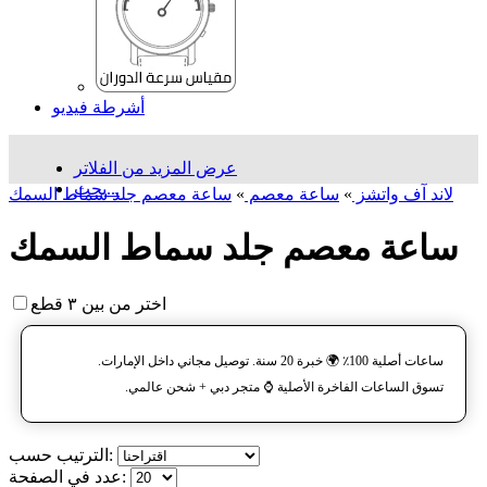
أشرطة فيديو
عرض المزيد من الفلاتر
بحث...
لاند آف واتشز
»
ساعة معصم
»
ساعة معصم جلد سماط السمك
ساعة معصم جلد سماط السمك
اختر من بين ٣ قطع
ساعات أصلية 100٪ 🌍 خبرة 20 سنة. توصيل مجاني داخل الإمارات.
تسوق الساعات الفاخرة الأصلية ⌚️ متجر دبي + شحن عالمي.
الترتيب حسب:
عدد في الصفحة: