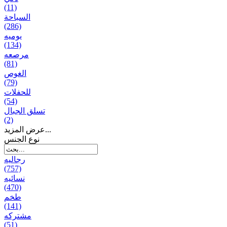
(11)
السباحة
(286)
يومیه
(134)
مرصعه
(81)
الغوص
(79)
للحفلات
(54)
تسلق الجبال
(2)
عرض المزيد...
نوع الجنس
رجالیه
(757)
نسائیه
(470)
طخم
(141)
مشتركه
(51)