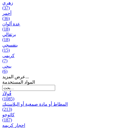
زهري
(37)
أحمر
(36)
عدة ألوان
(18)
برتقالي
(18)
بنفسجي
(15)
کریمی
(7)
بيجی
(6)
عرض المزيد...
المواد المستخدمة
فُولاَذ
(1085)
المطاط أو مادة صمغية أو البلاستيك
(213)
کائوچو
(187)
احجار کریمه