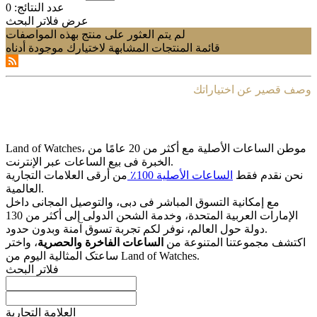
عدد النتائج:
0
عرض فلاتر البحث
لم يتم العثور على منتج بهذه المواصفات
قائمة المنتجات المشابهة لاختيارك موجودة أدناه
وصف قصير عن اختياراتك
Land of Watches، موطن الساعات الأصلیة مع أکثر من 20 عامًا من
الخبرة فی بیع الساعات عبر الإنترنت.
نحن نقدم فقط
الساعات الأصلیة 100٪
من أرقى العلامات التجاریة
العالمیة.
مع إمکانیة التسوق المباشر فی دبی، والتوصیل المجانی داخل
الإمارات العربیة المتحدة، وخدمة الشحن الدولی إلى أکثر من 130
دولة حول العالم، نوفر لکم تجربة تسوق آمنة وبدون حدود.
اکتشف مجموعتنا المتنوعة من
الساعات الفاخرة والحصریة
، واختر
ساعتک المثالیة الیوم من Land of Watches.
فلاتر البحث
العلامة التجارية