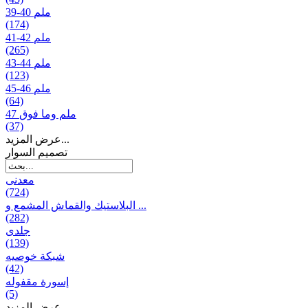
39-40 ملم
(174)
41-42 ملم
(265)
43-44 ملم
(123)
45-46 ملم
(64)
47 ملم وما فوق
(37)
عرض المزيد...
تصمیم السوار
معدنی
(724)
البلاستيك والقماش المشمع و ...
(282)
جلدی
(139)
شبكة خوصیه
(42)
إسورة مقفوله
(5)
عرض المزيد...