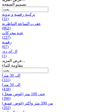
تصميم الصفحة
تركيبة رقمية و يدوية
(31)
عقرب الساعة التناظرية
(862)
عدة محركات
(227)
رقمية
(67)
ال ای دی
(1)
عرض المزيد...
مقاومة للماء
إلى 30 مترا
(311)
إلى 50 مترا
(438)
حتى 100 متر (غوص ضحل)
(390)
من 200 متر واکثر (غوص عميق)
(102)