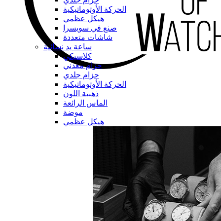
الحركة الأوتوماتيكية
هيكل عظمي
صنع في سويسرا
شاشات متعددة
ساعة يد نسائية
كلاسيكي
حزام معدني
حزام جلدي
الحركة الأوتوماتيكية
ذهبية اللون
الماس الرائعة
موضة
هيكل عظمي