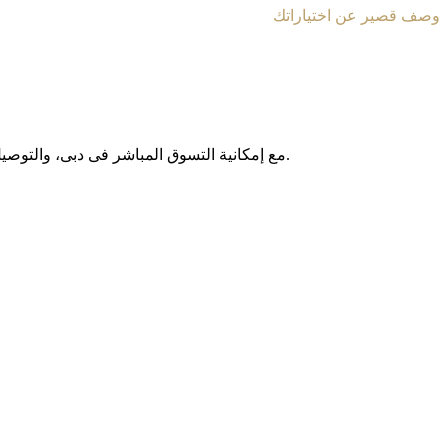
وصف قصير عن اختياراتك
مع إمکانیة التسوق المباشر فی دبی، والتوصیل المجانی داخل الإمارات العربیة المتحدة، وخدمة الشحن الدولی إلى أکثر من 130 دولة حول العالم، نوفر لکم تجربة تسوق آمنة وبدون حدود.