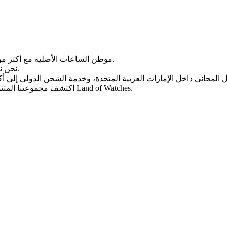
Land of Watches، موطن الساعات الأصلیة مع أکثر من 20 عامًا من الخبرة فی بیع الساعات عبر الإنترنت.
من أرقى العلامات التجاریة العالمیة.
نحن ن
، واختر ساعتک المثالیة الیوم من Land of Watches.
اکتشف مجموعتنا المتن