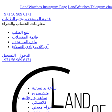
En
Ar
LandWatches Instagram Page
LandWatches Telegram cha
+971 56 989 6171
قائمة المستخدم وتتبع الطلبات
معلومات الحساب والشراء
تتبع الطلب
قائمة المفضلات
ملف المستخدم
آي-كلاب (نادي العملاء)
الدخول | التسجيل
+971 56 989 6171
ساعة يد نسائية
بحث سريع
ساعة يد رجالية
كلاسيكي
حزام معدني
حزام جلدي