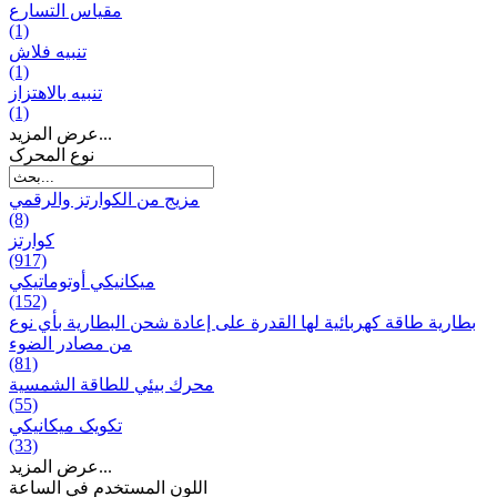
مقياس التسارع
(1)
تنبيه فلاش
(1)
تنبيه بالاهتزاز
(1)
عرض المزيد...
نوع المحرک
مزيج من الكوارتز والرقمي
(8)
كوارتز
(917)
ميكانيكي أوتوماتيكي
(152)
بطارية طاقة كهربائية لها القدرة على إعادة شحن البطارية بأي نوع
من مصادر الضوء
(81)
محرك بيئي للطاقة الشمسية
(55)
تکویک ميكانيكي
(33)
عرض المزيد...
اللون المستخدم في الساعة