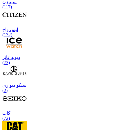
سیتیزن
(117)
آیس واج
(132)
دیوید غانر
(73)
سیکو دیواری
(2)
كات
(72)