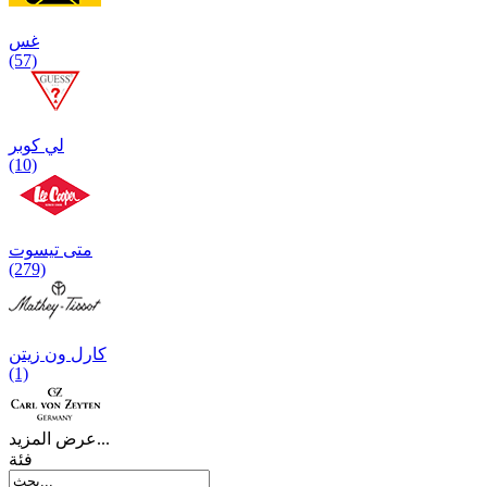
غس
(57)
لي كوبر
(10)
متی تیسوت
(279)
کارل ون زیتن
(1)
عرض المزيد...
فئة