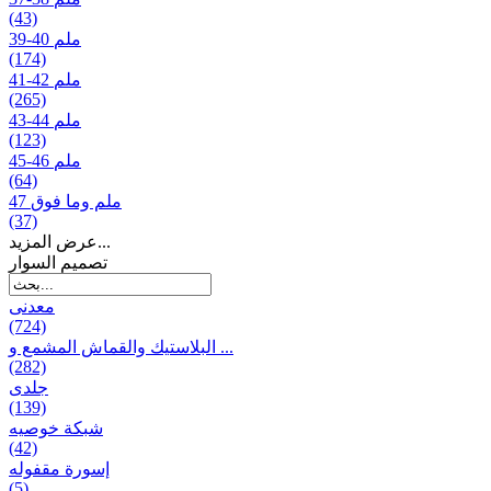
(43)
39-40 ملم
(174)
41-42 ملم
(265)
43-44 ملم
(123)
45-46 ملم
(64)
47 ملم وما فوق
(37)
عرض المزيد...
تصمیم السوار
معدنی
(724)
البلاستيك والقماش المشمع و ...
(282)
جلدی
(139)
شبكة خوصیه
(42)
إسورة مقفوله
(5)