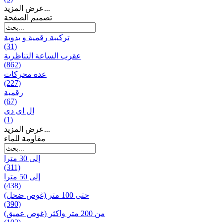
عرض المزيد...
تصميم الصفحة
تركيبة رقمية و يدوية
(31)
عقرب الساعة التناظرية
(862)
عدة محركات
(227)
رقمية
(67)
ال ای دی
(1)
عرض المزيد...
مقاومة للماء
إلى 30 مترا
(311)
إلى 50 مترا
(438)
حتى 100 متر (غوص ضحل)
(390)
من 200 متر واکثر (غوص عميق)