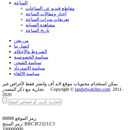
الساعة
مقاطع فيديو عن الساعات
أخبار ومقالات الساعة
تعريفات ميزات الساعة
مشاهدة الصيانة
تاريخ الساعة
من نحن
اتصل بنا
الشروط والأحكام
سياسة الخصوصية
سياسة الشحن
سياسة الاسترداد
سياسة الإلغاء
يمكن استخدام محتويات موقع لاند آف واتشز فقط لأغراض غير
2011-
landofwatches.com
تجارية مع ذكر المصدر. Copyright ©
2026
رمز الموقع
88888
BBC3F2323.C3
رمز المنتج:
100000000