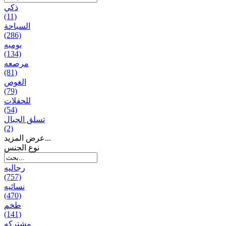
ذكي
(11)
السباحة
(286)
يومیه
(134)
مرصعه
(81)
الغوص
(79)
للحفلات
(54)
تسلق الجبال
(2)
عرض المزيد...
نوع الجنس
رجالیه
(757)
نسائیه
(470)
طخم
(141)
مشتركه