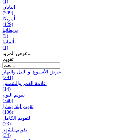
(1)
اليابان
(509)
أمريكا
(129)
بریطانیا
(2)
ألمانيا
(1)
عرض المزيد...
تقويم
عرض الأسبوع أو الليل والنهار
(291)
علامة القمر والشمس
(14)
تقویم الیوم
(740)
تقويم ليلا ونهارا
(106)
التقويم الكامل
(73)
تقويم الشهر
(34)