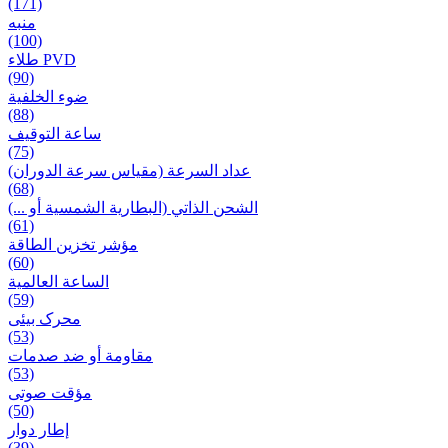
(171)
منبه
(100)
طلاء PVD
(90)
ضوء الخلفية
(88)
ساعة التوقيف
(75)
عداد السرعة (مقياس سرعة الدوران)
(68)
الشحن الذاتي (البطارية الشمسية أو ...)
(61)
مؤشر تخزين الطاقة
(60)
الساعة العالمية
(59)
محرک بیئی
(53)
مقاومة أو ضد صدمات
(53)
مؤقت صوتی
(50)
إطار دوار
(39)