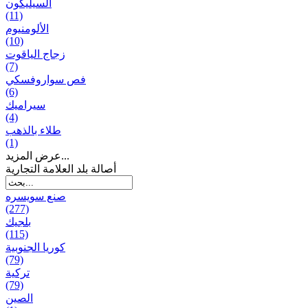
السيليكون
(11)
الألومنيوم
(10)
زجاج الياقوت
(7)
فص سواروفسكي
(6)
سيراميك
(4)
طلاء بالذهب
(1)
عرض المزيد...
أصالة بلد العلامة التجارية
صنع سویسره
(277)
بلجيك
(115)
كوريا الجنوبية
(79)
تركية
(79)
الصين