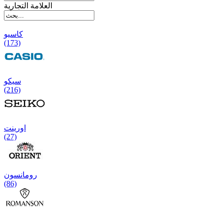
العلامة التجارية
کاسیو
(173)
سیکو
(216)
اورینت
(27)
رومانسون
(86)