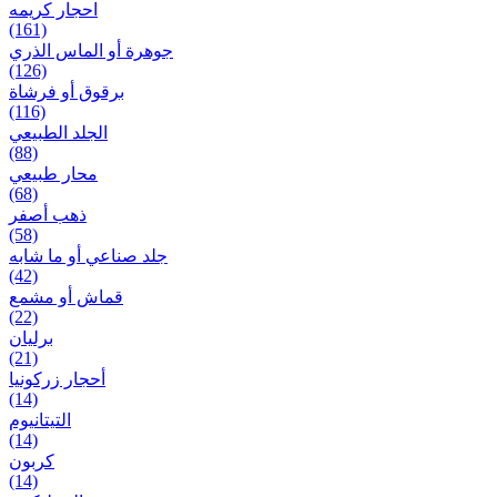
احجار کریمه
(161)
جوهرة أو الماس الذري
(126)
برقوق أو فرشاة
(116)
الجلد الطبيعي
(88)
محار طبيعي
(68)
ذهب أصفر
(58)
جلد صناعي أو ما شابه
(42)
قماش أو مشمع
(22)
برلیان
(21)
أحجار زركونيا
(14)
التيتانيوم
(14)
كربون
(14)