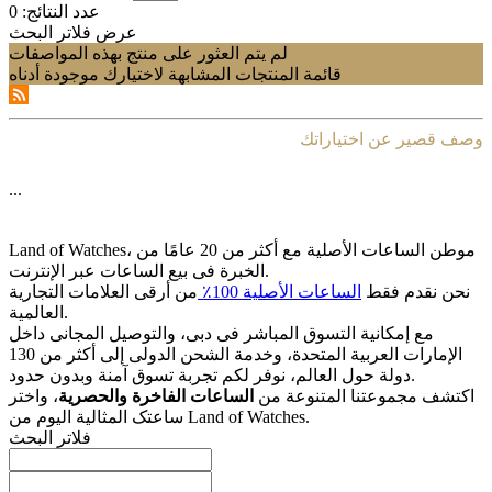
عدد النتائج:
0
عرض فلاتر البحث
لم يتم العثور على منتج بهذه المواصفات
قائمة المنتجات المشابهة لاختيارك موجودة أدناه
وصف قصير عن اختياراتك
...
Land of Watches، موطن الساعات الأصلیة مع أکثر من 20 عامًا من
الخبرة فی بیع الساعات عبر الإنترنت.
نحن نقدم فقط
الساعات الأصلیة 100٪
من أرقى العلامات التجاریة
العالمیة.
مع إمکانیة التسوق المباشر فی دبی، والتوصیل المجانی داخل
الإمارات العربیة المتحدة، وخدمة الشحن الدولی إلى أکثر من 130
دولة حول العالم، نوفر لکم تجربة تسوق آمنة وبدون حدود.
اکتشف مجموعتنا المتنوعة من
الساعات الفاخرة والحصریة
، واختر
ساعتک المثالیة الیوم من Land of Watches.
فلاتر البحث