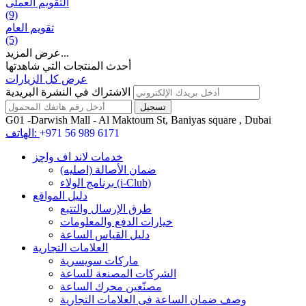
التقويم العملی
(9)
تقويم العام
(5)
عرض المزيد...
أحدث المنتجات التي شاهدتها
عرض كل الزيارات
الاشتراك في النشرة البريدية
G01 -Darwish Mall - Al Maktoum St, Baniyas square , Dubai
+971 56 989 6171
الهاتف:
خدمات لاند اف واچز
ضمان الأصالة (اصلیه)
برنامج الولاء (i-Club)
دليل المواقع
طرق الإرسال والتتبع
خيارات الدفع والمعلومات
دليل القياس الساعة
العلامات التجارية
ماركات سويسرية
الشركات المصنعة للساعة
مصنّعين محرك الساعة
وصف ضمان الساعة فی العلامات التجارية