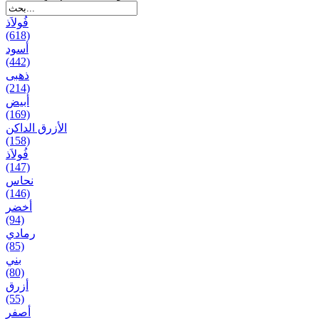
فُولاَذ
(618)
أسود
(442)
ذهبی
(214)
أبيض
(169)
الأزرق الداكن
(158)
فُولاَذ
(147)
نحاس
(146)
أخضر
(94)
رمادي
(85)
بني
(80)
أزرق
(55)
أصفر