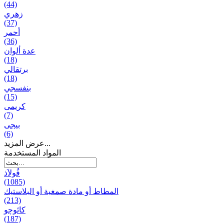
(44)
زهري
(37)
أحمر
(36)
عدة ألوان
(18)
برتقالي
(18)
بنفسجي
(15)
کریمی
(7)
بيجی
(6)
عرض المزيد...
المواد المستخدمة
فُولاَذ
(1085)
المطاط أو مادة صمغية أو البلاستيك
(213)
کائوچو
(187)