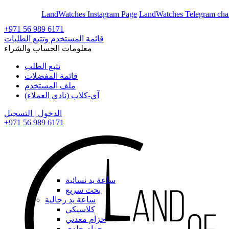
En
Ar
LandWatches Instagram Page
LandWatches Telegram cha
+971 56 989 6171
قائمة المستخدم وتتبع الطلبات
معلومات الحساب والشراء
تتبع الطلب
قائمة المفضلات
ملف المستخدم
آي-كلاب (نادي العملاء)
الدخول | التسجيل
+971 56 989 6171
ساعة يد نسائية
بحث سريع
ساعة يد رجالية
كلاسيكي
حزام معدني
حزام جلدي