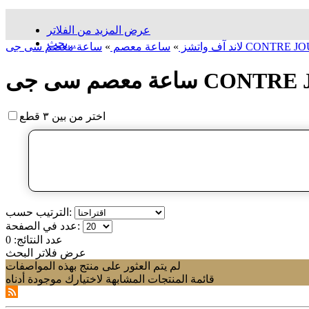
عرض المزيد من الفلاتر
بحث...
معصم سی جی CONTRE JOUR
لاند آف واتشز
»
ساعة معصم
»
 سی جی CONTRE JOUR
اختر من بين ٣ قطع
الترتيب حسب:
عدد في الصفحة:
عدد النتائج:
0
عرض فلاتر البحث
لم يتم العثور على منتج بهذه المواصفات
قائمة المنتجات المشابهة لاختيارك موجودة أدناه