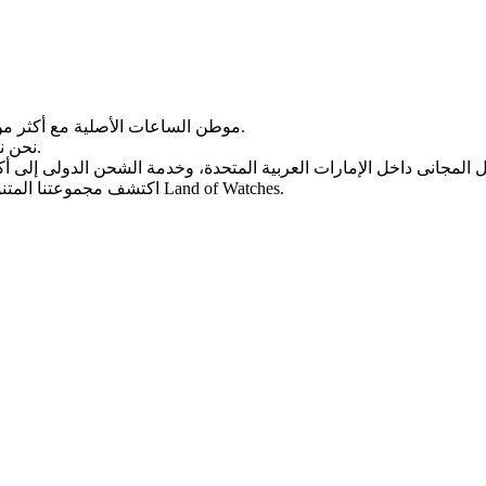
Land of Watches، موطن الساعات الأصلیة مع أکثر من 20 عامًا من الخبرة فی بیع الساعات عبر الإنترنت.
من أرقى العلامات التجاریة العالمیة.
نحن ن
، واختر ساعتک المثالیة الیوم من Land of Watches.
اکتشف مجموعتنا المتن