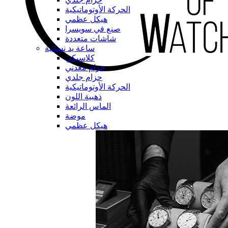
الحركة الأوتوماتيكية
هيكل عظمي
صنع في سويسرا
شاشات متعددة
ساعة يد نسائية
كلاسيكي
حزام معدني
حزام جلدي
الحركة الأوتوماتيكية
ذهبية اللون
الماس الرائعة
موضة
هيكل عظمي