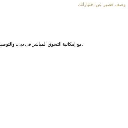
وصف قصير عن اختياراتك
مع إمکانیة التسوق المباشر فی دبی، والتوصیل المجانی داخل الإمارات العربیة المتحدة، وخدمة الشحن الدولی إلى أکثر من 130 دولة حول العالم، نوفر لکم تجربة تسوق آمنة وبدون حدود.