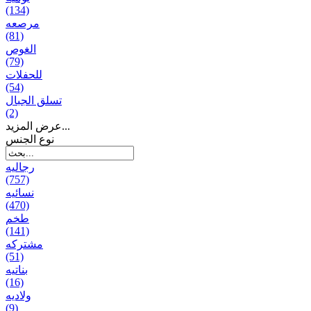
(134)
مرصعه
(81)
الغوص
(79)
للحفلات
(54)
تسلق الجبال
(2)
عرض المزيد...
نوع الجنس
رجالیه
(757)
نسائیه
(470)
طخم
(141)
مشتركه
(51)
بناتیه
(16)
ولادیه
(9)