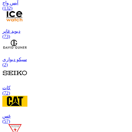
آیس واج
(132)
دیوید غانر
(73)
سیکو دیواری
(2)
كات
(72)
غس
(57)