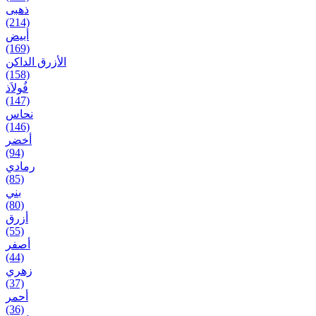
ذهبی
(214)
أبيض
(169)
الأزرق الداكن
(158)
فُولاَذ
(147)
نحاس
(146)
أخضر
(94)
رمادي
(85)
بني
(80)
أزرق
(55)
أصفر
(44)
زهري
(37)
أحمر
(36)