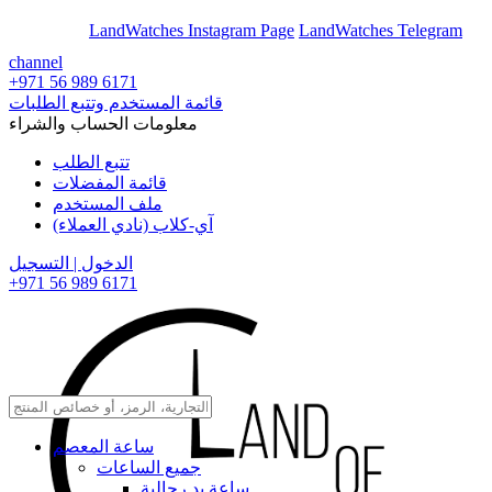
En
Ar
LandWatches Instagram Page
LandWatches Telegram
channel
+971 56 989 6171
قائمة المستخدم وتتبع الطلبات
معلومات الحساب والشراء
تتبع الطلب
قائمة المفضلات
ملف المستخدم
آي-كلاب (نادي العملاء)
الدخول | التسجيل
+971 56 989 6171
ساعة المعصم
جميع الساعات
ساعة يد رجالية