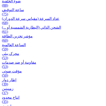
ضوء الخلفية
(88)
ساعة التوقيف
(75)
عداد السرعة (مقياس سرعة الدوران)
(68)
الشحن الذاتي (البطارية الشمسية أو ...)
(61)
مؤشر تخزين الطاقة
(60)
الساعة العالمية
(59)
محرک بیئی
(53)
مقاومة أو ضد صدمات
(53)
مؤقت صوتی
(50)
إطار دوار
(39)
زمنیتین
(37)
إنتاج محدود
(35)