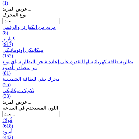
(1)
عرض المزيد...
نوع المحرک
مزيج من الكوارتز والرقمي
(8)
كوارتز
(917)
ميكانيكي أوتوماتيكي
(152)
بطارية طاقة كهربائية لها القدرة على إعادة شحن البطارية بأي نوع
من مصادر الضوء
(81)
محرك بيئي للطاقة الشمسية
(55)
تکویک ميكانيكي
(33)
عرض المزيد...
اللون المستخدم في الساعة
فُولاَذ
(618)
أسود
(442)