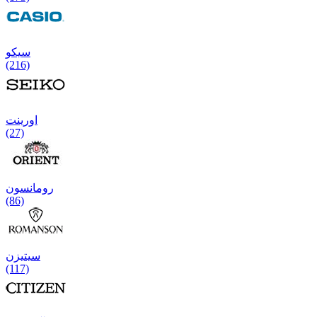
سیکو
(216)
اورینت
(27)
رومانسون
(86)
سیتیزن
(117)