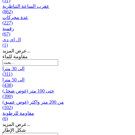
(31)
عقرب الساعة التناظرية
(862)
عدة محركات
(227)
رقمية
(67)
ال ای دی
(1)
عرض المزيد...
مقاومة للماء
إلى 30 مترا
(311)
إلى 50 مترا
(438)
حتى 100 متر (غوص ضحل)
(390)
من 200 متر واکثر (غوص عميق)
(102)
مقاومة للرطوبة
(6)
عرض المزيد...
شكل الإطار