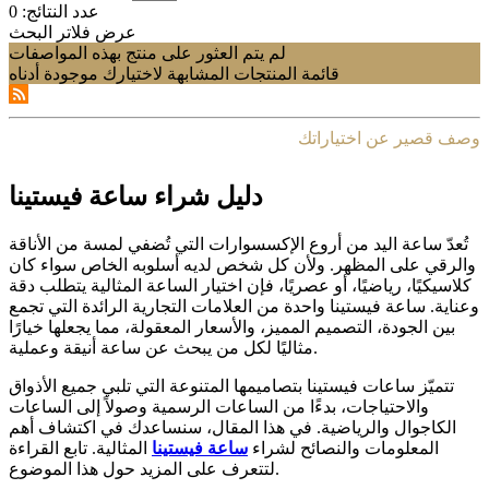
عدد النتائج:
0
عرض فلاتر البحث
لم يتم العثور على منتج بهذه المواصفات
قائمة المنتجات المشابهة لاختيارك موجودة أدناه
وصف قصير عن اختياراتك
دليل شراء ساعة فيستينا
تُعدّ ساعة اليد من أروع الإكسسوارات التي تُضفي لمسة من الأناقة
والرقي على المظهر. ولأن كل شخص لديه أسلوبه الخاص سواء كان
كلاسيكيًا، رياضيًا، أو عصريًا، فإن اختيار الساعة المثالية يتطلب دقة
وعناية. ساعة فيستينا واحدة من العلامات التجارية الرائدة التي تجمع
بين الجودة، التصميم المميز، والأسعار المعقولة، مما يجعلها خيارًا
مثاليًا لكل من يبحث عن ساعة أنيقة وعملية.
تتميّز ساعات فيستينا بتصاميمها المتنوعة التي تلبي جميع الأذواق
والاحتياجات، بدءًا من الساعات الرسمية وصولاً إلى الساعات
الكاجوال والرياضية. في هذا المقال، سنساعدك في اكتشاف أهم
المعلومات والنصائح لشراء
ساعة فيستينا
المثالية. تابع القراءة
لتتعرف على المزيد حول هذا الموضوع.