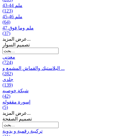
43-44 ملم
(123)
45-46 ملم
(64)
47 ملم وما فوق
(37)
عرض المزيد...
تصمیم السوار
معدنی
(724)
البلاستيك والقماش المشمع و ...
(282)
جلدی
(139)
شبكة خوصیه
(42)
إسورة مقفوله
(5)
عرض المزيد...
تصميم الصفحة
تركيبة رقمية و يدوية