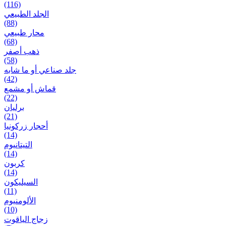
(116)
الجلد الطبيعي
(88)
محار طبيعي
(68)
ذهب أصفر
(58)
جلد صناعي أو ما شابه
(42)
قماش أو مشمع
(22)
برلیان
(21)
أحجار زركونيا
(14)
التيتانيوم
(14)
كربون
(14)
السيليكون
(11)
الألومنيوم
(10)
زجاج الياقوت