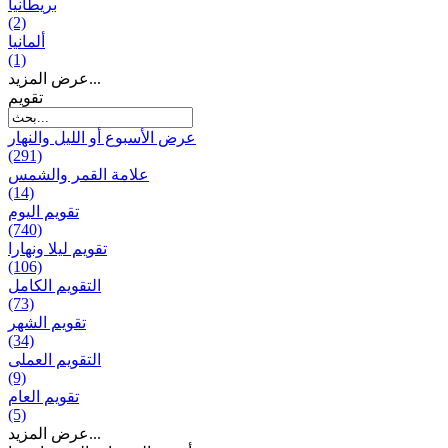
بریطانیا
(2)
ألمانيا
(1)
عرض المزيد...
تقويم
عرض الأسبوع أو الليل والنهار
(291)
علامة القمر والشمس
(14)
تقویم الیوم
(740)
تقويم ليلا ونهارا
(106)
التقويم الكامل
(73)
تقويم الشهر
(34)
التقويم العملی
(9)
تقويم العام
(5)
عرض المزيد...