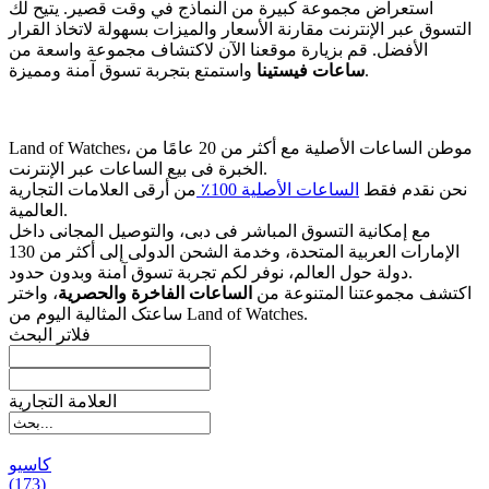
استعراض مجموعة كبيرة من النماذج في وقت قصير. يتيح لك
التسوق عبر الإنترنت مقارنة الأسعار والميزات بسهولة لاتخاذ القرار
الأفضل. قم بزيارة موقعنا الآن لاكتشاف مجموعة واسعة من
واستمتع بتجربة تسوق آمنة ومميزة.
ساعات فيستينا
Land of Watches، موطن الساعات الأصلیة مع أکثر من 20 عامًا من
الخبرة فی بیع الساعات عبر الإنترنت.
نحن نقدم فقط
الساعات الأصلیة 100٪
من أرقى العلامات التجاریة
العالمیة.
مع إمکانیة التسوق المباشر فی دبی، والتوصیل المجانی داخل
الإمارات العربیة المتحدة، وخدمة الشحن الدولی إلى أکثر من 130
دولة حول العالم، نوفر لکم تجربة تسوق آمنة وبدون حدود.
اکتشف مجموعتنا المتنوعة من
الساعات الفاخرة والحصریة
، واختر
ساعتک المثالیة الیوم من Land of Watches.
فلاتر البحث
العلامة التجارية
کاسیو
(173)