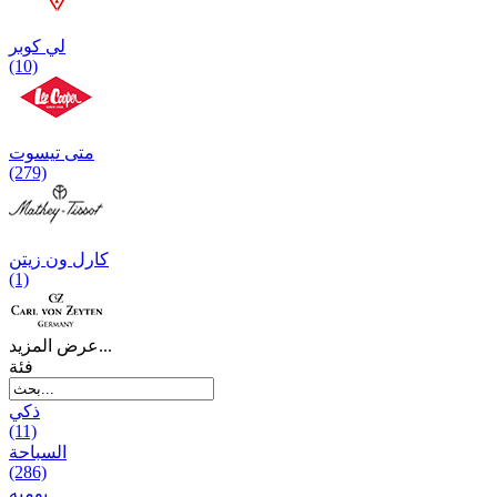
لي كوبر
(10)
متی تیسوت
(279)
کارل ون زیتن
(1)
عرض المزيد...
فئة
ذكي
(11)
السباحة
(286)
يومیه