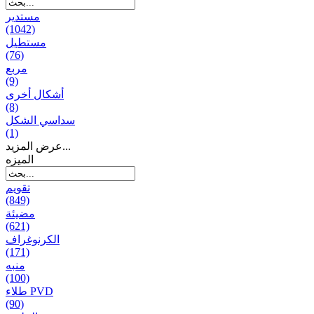
مستدير
(1042)
مستطيل
(76)
مربع
(9)
أشكال أخرى
(8)
سداسي الشكل
(1)
عرض المزيد...
المیزه
تقويم
(849)
مضيئة
(621)
الكرنوغراف
(171)
منبه
(100)
طلاء PVD
(90)