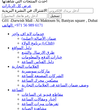
أحدث المنتجات التي شاهدتها
عرض كل الزيارات
الاشتراك في النشرة البريدية
G01 -Darwish Mall - Al Maktoum St, Baniyas square , Dubai
+971 56 989 6171
الهاتف:
خدمات لاند اف واچز
ضمان الأصالة (اصلیه)
برنامج الولاء (i-Club)
دليل المواقع
طرق الإرسال والتتبع
خيارات الدفع والمعلومات
دليل القياس الساعة
العلامات التجارية
ماركات سويسرية
الشركات المصنعة للساعة
مصنّعين محرك الساعة
وصف ضمان الساعة فی العلامات التجارية
الساعة
مقاطع فيديو عن الساعات
أخبار ومقالات الساعة
تعريفات ميزات الساعة
مشاهدة الصيانة