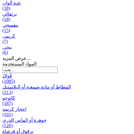
عدة ألوان
(18)
برتقالي
(18)
بنفسجي
(15)
کریمی
(7)
بيجی
(6)
عرض المزيد...
المواد المستخدمة
فُولاَذ
(1085)
المطاط أو مادة صمغية أو البلاستيك
(213)
کائوچو
(187)
احجار کریمه
(161)
جوهرة أو الماس الذري
(126)
برقوق أو فرشاة