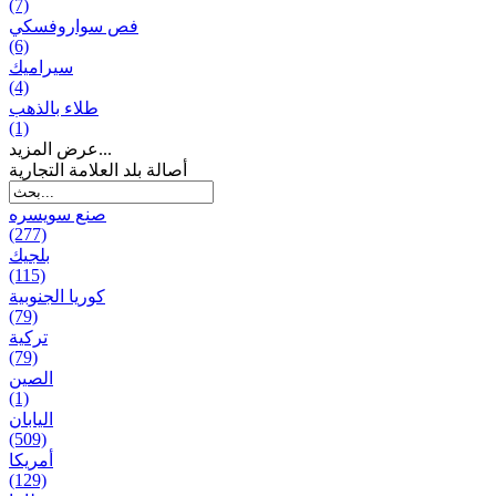
(7)
فص سواروفسكي
(6)
سيراميك
(4)
طلاء بالذهب
(1)
عرض المزيد...
أصالة بلد العلامة التجارية
صنع سویسره
(277)
بلجيك
(115)
كوريا الجنوبية
(79)
تركية
(79)
الصين
(1)
اليابان
(509)
أمريكا
(129)