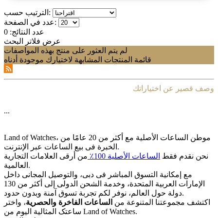
الترتيب حسب:
عدد في الصفحة:
عدد النتائج:
0
عرض فلاتر البحث
لم يتم العثور على منتج بهذه المواصفات
قائمة المنتجات المشابهة لاختيارك موجودة أدناه
وصف قصير عن اختياراتك
...
Land of Watches، موطن الساعات الأصلیة مع أکثر من 20 عامًا من
الخبرة فی بیع الساعات عبر الإنترنت.
نحن نقدم فقط
الساعات الأصلیة 100٪
من أرقى العلامات التجاریة
العالمیة.
مع إمکانیة التسوق المباشر فی دبی، والتوصیل المجانی داخل
الإمارات العربیة المتحدة، وخدمة الشحن الدولی إلى أکثر من 130
دولة حول العالم، نوفر لکم تجربة تسوق آمنة وبدون حدود.
اکتشف مجموعتنا المتنوعة من
الساعات الفاخرة والحصریة
، واختر
ساعتک المثالیة الیوم من Land of Watches.