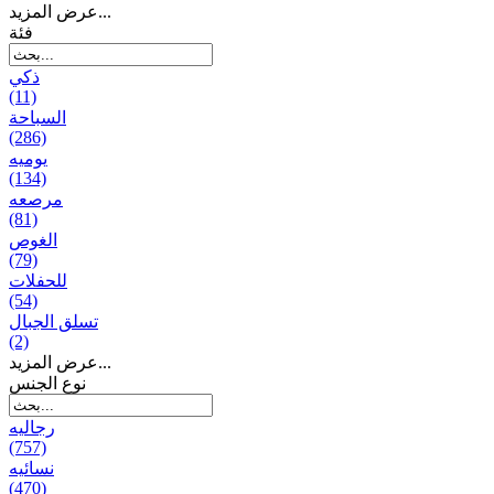
عرض المزيد...
فئة
ذكي
(11)
السباحة
(286)
يومیه
(134)
مرصعه
(81)
الغوص
(79)
للحفلات
(54)
تسلق الجبال
(2)
عرض المزيد...
نوع الجنس
رجالیه
(757)
نسائیه
(470)