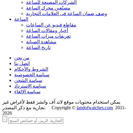
الشركات المصنعة للساعة
مصنّعين محرك الساعة
وصف ضمان الساعة فی العلامات التجارية
الساعة
مقاطع فيديو عن الساعات
أخبار ومقالات الساعة
تعريفات ميزات الساعة
مشاهدة الصيانة
تاريخ الساعة
من نحن
اتصل بنا
الشروط والأحكام
سياسة الخصوصية
سياسة الشحن
سياسة الاسترداد
سياسة الإلغاء
يمكن استخدام محتويات موقع لاند آف واتشز فقط لأغراض غير
2011-
landofwatches.com
تجارية مع ذكر المصدر. Copyright ©
2026