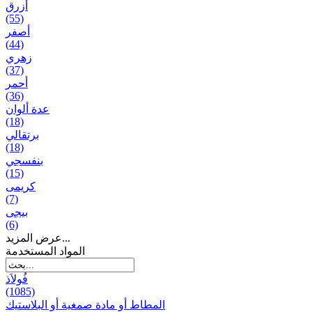
أزرق
(55)
أصفر
(44)
زهري
(37)
أحمر
(36)
عدة ألوان
(18)
برتقالي
(18)
بنفسجي
(15)
کریمی
(7)
بيجی
(6)
عرض المزيد...
المواد المستخدمة
فُولاَذ
(1085)
المطاط أو مادة صمغية أو البلاستيك