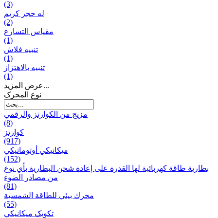
(3)
له حجر كريم
(2)
مقياس التسارع
(1)
تنبيه فلاش
(1)
تنبيه بالاهتزاز
(1)
عرض المزيد...
نوع المحرک
مزيج من الكوارتز والرقمي
(8)
كوارتز
(917)
ميكانيكي أوتوماتيكي
(152)
بطارية طاقة كهربائية لها القدرة على إعادة شحن البطارية بأي نوع
من مصادر الضوء
(81)
محرك بيئي للطاقة الشمسية
(55)
تکویک ميكانيكي