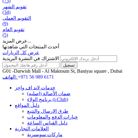
(73)
تقويم الشهر
(34)
التقويم العملی
(9)
تقويم العام
(5)
عرض المزيد...
أحدث المنتجات التي شاهدتها
عرض كل الزيارات
الاشتراك في النشرة البريدية
G01 -Darwish Mall - Al Maktoum St, Baniyas square , Dubai
+971 56 989 6171
الهاتف:
خدمات لاند اف واچز
ضمان الأصالة (اصلیه)
برنامج الولاء (i-Club)
دليل المواقع
طرق الإرسال والتتبع
خيارات الدفع والمعلومات
دليل القياس الساعة
العلامات التجارية
ماركات سويسرية