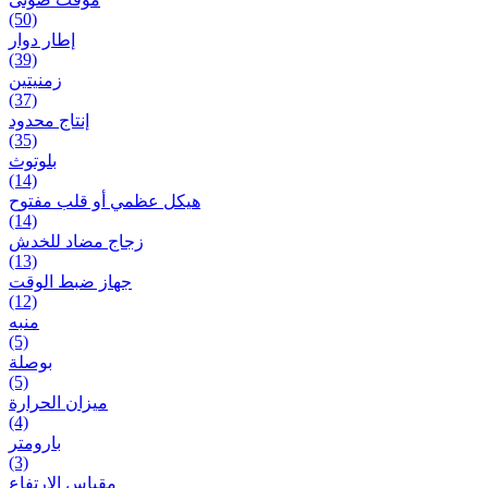
(50)
إطار دوار
(39)
زمنیتین
(37)
إنتاج محدود
(35)
بلوتوث
(14)
هيكل عظمي أو قلب مفتوح
(14)
زجاج مضاد للخدش
(13)
جهاز ضبط الوقت
(12)
منبه
(5)
بوصلة
(5)
ميزان الحرارة
(4)
بارومتر
(3)
مقياس الارتفاع