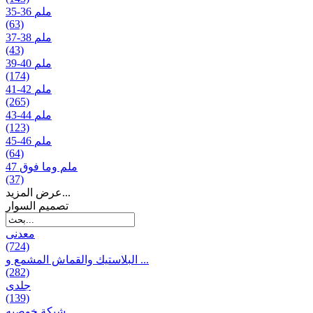
35-36 ملم
(63)
37-38 ملم
(43)
39-40 ملم
(174)
41-42 ملم
(265)
43-44 ملم
(123)
45-46 ملم
(64)
47 ملم وما فوق
(37)
عرض المزيد...
تصمیم السوار
معدنی
(724)
البلاستيك والقماش المشمع و ...
(282)
جلدی
(139)
شبكة خوصیه