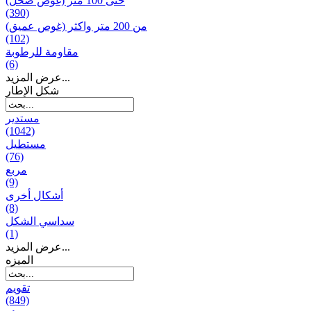
حتى 100 متر (غوص ضحل)
(390)
من 200 متر واکثر (غوص عميق)
(102)
مقاومة للرطوبة
(6)
عرض المزيد...
شكل الإطار
مستدير
(1042)
مستطيل
(76)
مربع
(9)
أشكال أخرى
(8)
سداسي الشكل
(1)
عرض المزيد...
المیزه
تقويم
(849)