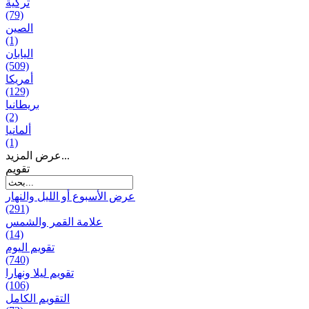
تركية
(79)
الصين
(1)
اليابان
(509)
أمريكا
(129)
بریطانیا
(2)
ألمانيا
(1)
عرض المزيد...
تقويم
عرض الأسبوع أو الليل والنهار
(291)
علامة القمر والشمس
(14)
تقویم الیوم
(740)
تقويم ليلا ونهارا
(106)
التقويم الكامل