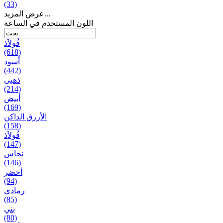
(33)
عرض المزيد...
اللون المستخدم في الساعة
فُولاَذ
(618)
أسود
(442)
ذهبی
(214)
أبيض
(169)
الأزرق الداكن
(158)
فُولاَذ
(147)
نحاس
(146)
أخضر
(94)
رمادي
(85)
بني
(80)