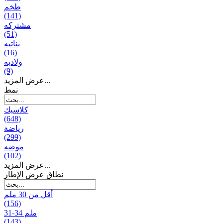
طخم
(141)
مشتركه
(51)
بناتیه
(16)
ولادیه
(9)
عرض المزيد...
نمط
كلاسيك
(648)
رياضة
(299)
موضه
(102)
عرض المزيد...
نطاق عرض الإطار
أقل من 30 ملم
(156)
31-34 ملم
(143)