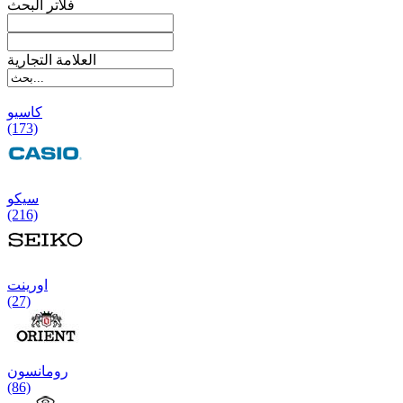
فلاتر البحث
العلامة التجارية
کاسیو
(173)
سیکو
(216)
اورینت
(27)
رومانسون
(86)