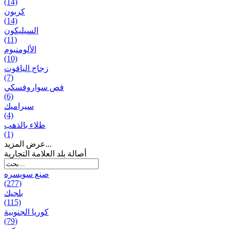
(14)
كربون
(14)
السيليكون
(11)
الألومنيوم
(10)
زجاج الياقوت
(7)
فص سواروفسكي
(6)
سيراميك
(4)
طلاء بالذهب
(1)
عرض المزيد...
أصالة بلد العلامة التجارية
صنع سویسره
(277)
بلجيك
(115)
كوريا الجنوبية
(79)