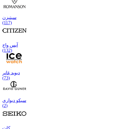
سیتیزن
(117)
آیس واج
(132)
دیوید غانر
(73)
سیکو دیواری
(2)
كات