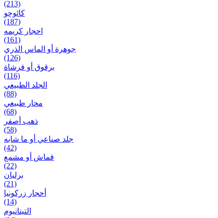
(213)
کائوچو
(187)
احجار کریمه
(161)
جوهرة أو الماس الذري
(126)
برقوق أو فرشاة
(116)
الجلد الطبيعي
(88)
محار طبيعي
(68)
ذهب أصفر
(58)
جلد صناعي أو ما شابه
(42)
قماش أو مشمع
(22)
برلیان
(21)
أحجار زركونيا
(14)
التيتانيوم