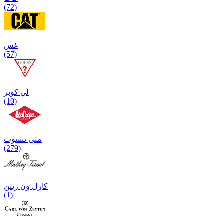
(72)
غس
(57)
لي كوبر
(10)
متی تیسوت
(279)
کارل ون زیتن
(1)