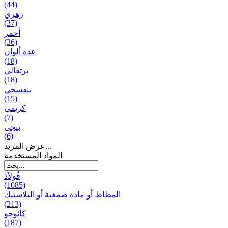
(44)
زهري
(37)
أحمر
(36)
عدة ألوان
(18)
برتقالي
(18)
بنفسجي
(15)
کریمی
(7)
بيجی
(6)
عرض المزيد...
المواد المستخدمة
فُولاَذ
(1085)
المطاط أو مادة صمغية أو البلاستيك
(213)
کائوچو
(187)