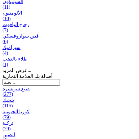
السيليكون
(11)
الألومنيوم
(10)
زجاج الياقوت
(7)
فص سواروفسكي
(6)
سيراميك
(4)
طلاء بالذهب
(1)
عرض المزيد...
أصالة بلد العلامة التجارية
صنع سویسره
(277)
بلجيك
(115)
كوريا الجنوبية
(79)
تركية
(79)
الصين