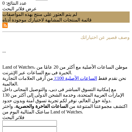
عدد النتائج:
0
عرض فلاتر البحث
لم يتم العثور على منتج بهذه المواصفات
قائمة المنتجات المشابهة لاختيارك موجودة أدناه
وصف قصير عن اختياراتك
...
Land of Watches، موطن الساعات الأصلیة مع أکثر من 20 عامًا من
الخبرة فی بیع الساعات عبر الإنترنت.
نحن نقدم فقط
الساعات الأصلیة 100٪
من أرقى العلامات التجاریة
العالمیة.
مع إمکانیة التسوق المباشر فی دبی، والتوصیل المجانی داخل
الإمارات العربیة المتحدة، وخدمة الشحن الدولی إلى أکثر من 130
دولة حول العالم، نوفر لکم تجربة تسوق آمنة وبدون حدود.
اکتشف مجموعتنا المتنوعة من
الساعات الفاخرة والحصریة
، واختر
ساعتک المثالیة الیوم من Land of Watches.
فلاتر البحث