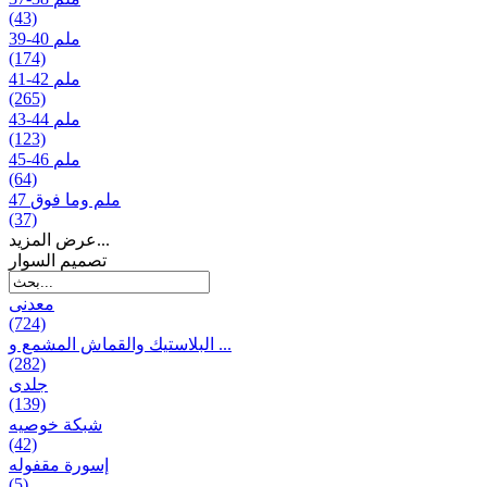
(43)
39-40 ملم
(174)
41-42 ملم
(265)
43-44 ملم
(123)
45-46 ملم
(64)
47 ملم وما فوق
(37)
عرض المزيد...
تصمیم السوار
معدنی
(724)
البلاستيك والقماش المشمع و ...
(282)
جلدی
(139)
شبكة خوصیه
(42)
إسورة مقفوله
(5)