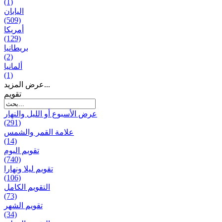
(1)
اليابان
(509)
أمريكا
(129)
بریطانیا
(2)
ألمانيا
(1)
عرض المزيد...
تقويم
عرض الأسبوع أو الليل والنهار
(291)
علامة القمر والشمس
(14)
تقویم الیوم
(740)
تقويم ليلا ونهارا
(106)
التقويم الكامل
(73)
تقويم الشهر
(34)