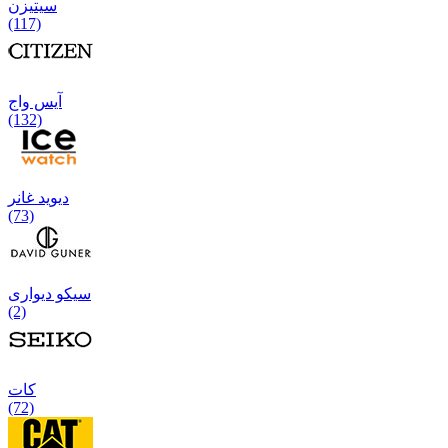
سیتیزن
(117)
آیس واج
(132)
دیوید غانر
(73)
سیکو دیواری
(2)
كات
(72)