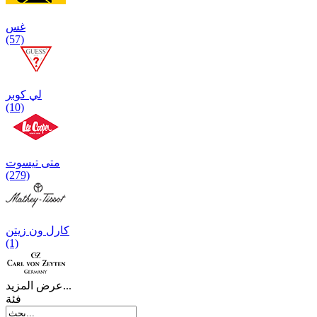
غس
(57)
لي كوبر
(10)
متی تیسوت
(279)
کارل ون زیتن
(1)
عرض المزيد...
فئة