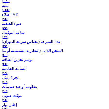
(171)
منبه
(100)
طلاء PVD
(90)
ضوء الخلفية
(88)
ساعة التوقيف
(75)
عداد السرعة (مقياس سرعة الدوران)
(68)
الشحن الذاتي (البطارية الشمسية أو ...)
(61)
مؤشر تخزين الطاقة
(60)
الساعة العالمية
(59)
محرک بیئی
(53)
مقاومة أو ضد صدمات
(53)
مؤقت صوتی
(50)
إطار دوار
(39)