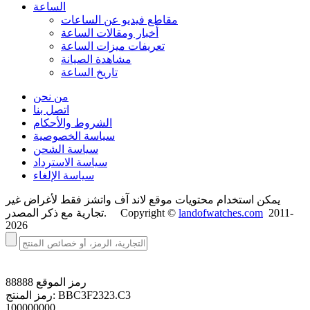
الساعة
مقاطع فيديو عن الساعات
أخبار ومقالات الساعة
تعريفات ميزات الساعة
مشاهدة الصيانة
تاريخ الساعة
من نحن
اتصل بنا
الشروط والأحكام
سياسة الخصوصية
سياسة الشحن
سياسة الاسترداد
سياسة الإلغاء
يمكن استخدام محتويات موقع لاند آف واتشز فقط لأغراض غير
2011-
landofwatches.com
تجارية مع ذكر المصدر. Copyright ©
2026
رمز الموقع
88888
BBC3F2323.C3
رمز المنتج:
100000000