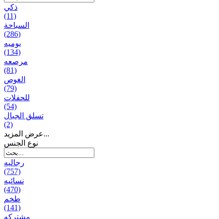
ذكي
(11)
السباحة
(286)
يومیه
(134)
مرصعه
(81)
الغوص
(79)
للحفلات
(54)
تسلق الجبال
(2)
عرض المزيد...
نوع الجنس
رجالیه
(757)
نسائیه
(470)
طخم
(141)
مشتركه