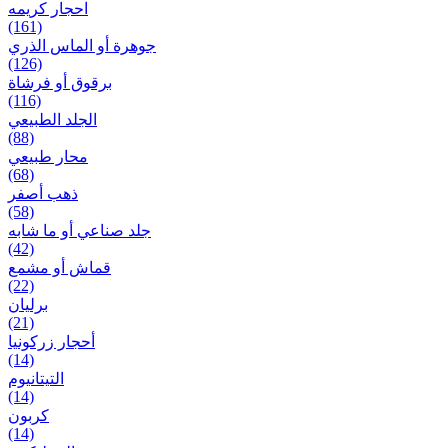
احجار کریمه
(161)
جوهرة أو الماس الذري
(126)
برقوق أو فرشاة
(116)
الجلد الطبيعي
(88)
محار طبيعي
(68)
ذهب أصفر
(58)
جلد صناعي أو ما شابه
(42)
قماش أو مشمع
(22)
برلیان
(21)
أحجار زركونيا
(14)
التيتانيوم
(14)
كربون
(14)