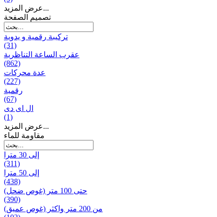
عرض المزيد...
تصميم الصفحة
تركيبة رقمية و يدوية
(31)
عقرب الساعة التناظرية
(862)
عدة محركات
(227)
رقمية
(67)
ال ای دی
(1)
عرض المزيد...
مقاومة للماء
إلى 30 مترا
(311)
إلى 50 مترا
(438)
حتى 100 متر (غوص ضحل)
(390)
من 200 متر واکثر (غوص عميق)