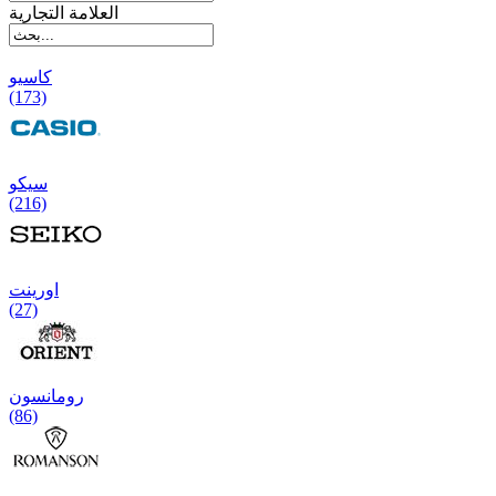
العلامة التجارية
کاسیو
(173)
سیکو
(216)
اورینت
(27)
رومانسون
(86)