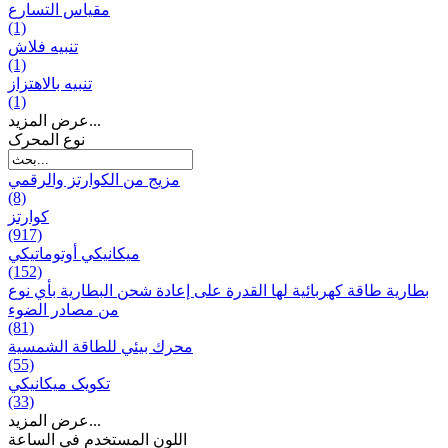
مقياس التسارع
(1)
تنبيه فلاش
(1)
تنبيه بالاهتزاز
(1)
عرض المزيد...
نوع المحرک
مزيج من الكوارتز والرقمي
(8)
كوارتز
(917)
ميكانيكي أوتوماتيكي
(152)
بطارية طاقة كهربائية لها القدرة على إعادة شحن البطارية بأي نوع
من مصادر الضوء
(81)
محرك بيئي للطاقة الشمسية
(55)
تکویک ميكانيكي
(33)
عرض المزيد...
اللون المستخدم في الساعة