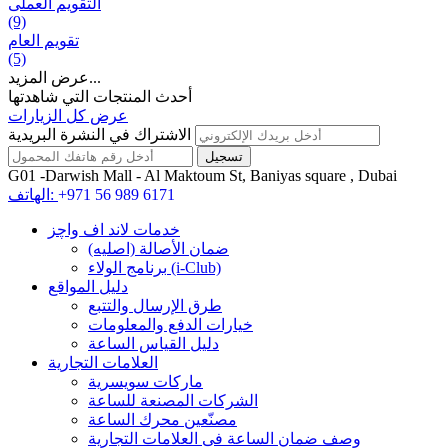
التقويم العملی
(9)
تقويم العام
(5)
عرض المزيد...
أحدث المنتجات التي شاهدتها
عرض كل الزيارات
الاشتراك في النشرة البريدية
G01 -Darwish Mall - Al Maktoum St, Baniyas square , Dubai
+971 56 989 6171
الهاتف:
خدمات لاند اف واچز
ضمان الأصالة (اصلیه)
برنامج الولاء (i-Club)
دليل المواقع
طرق الإرسال والتتبع
خيارات الدفع والمعلومات
دليل القياس الساعة
العلامات التجارية
ماركات سويسرية
الشركات المصنعة للساعة
مصنّعين محرك الساعة
وصف ضمان الساعة فی العلامات التجارية