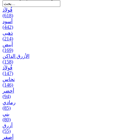
فُولاَذ
(618)
أسود
(442)
ذهبی
(214)
أبيض
(169)
الأزرق الداكن
(158)
فُولاَذ
(147)
نحاس
(146)
أخضر
(94)
رمادي
(85)
بني
(80)
أزرق
(55)
أصفر