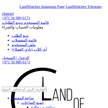
En
Ar
LandWatches Instagram Page
LandWatches Telegram
channel
+971 56 989 6171
قائمة المستخدم وتتبع الطلبات
معلومات الحساب والشراء
تتبع الطلب
قائمة المفضلات
ملف المستخدم
آي-كلاب (نادي العملاء)
الدخول | التسجيل
+971 56 989 6171
ساعة المعصم
جميع الساعات
ساعة يد رجالية