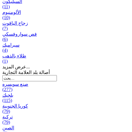
السيليكون
(11)
الألومنيوم
(10)
زجاج الياقوت
(7)
فص سواروفسكي
(6)
سيراميك
(4)
طلاء بالذهب
(1)
عرض المزيد...
أصالة بلد العلامة التجارية
صنع سویسره
(277)
بلجيك
(115)
كوريا الجنوبية
(79)
تركية
(79)
الصين