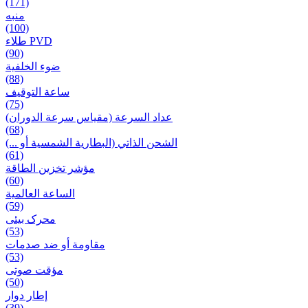
(171)
منبه
(100)
طلاء PVD
(90)
ضوء الخلفية
(88)
ساعة التوقيف
(75)
عداد السرعة (مقياس سرعة الدوران)
(68)
الشحن الذاتي (البطارية الشمسية أو ...)
(61)
مؤشر تخزين الطاقة
(60)
الساعة العالمية
(59)
محرک بیئی
(53)
مقاومة أو ضد صدمات
(53)
مؤقت صوتی
(50)
إطار دوار
(39)