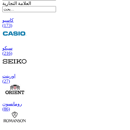
العلامة التجارية
کاسیو
(173)
سیکو
(216)
اورینت
(27)
رومانسون
(86)