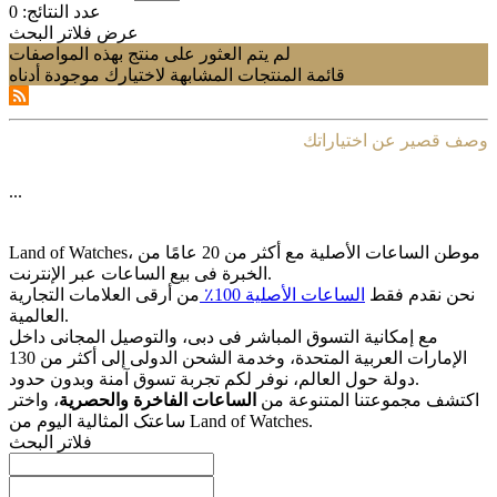
عدد النتائج:
0
عرض فلاتر البحث
لم يتم العثور على منتج بهذه المواصفات
قائمة المنتجات المشابهة لاختيارك موجودة أدناه
وصف قصير عن اختياراتك
...
Land of Watches، موطن الساعات الأصلیة مع أکثر من 20 عامًا من
الخبرة فی بیع الساعات عبر الإنترنت.
نحن نقدم فقط
الساعات الأصلیة 100٪
من أرقى العلامات التجاریة
العالمیة.
مع إمکانیة التسوق المباشر فی دبی، والتوصیل المجانی داخل
الإمارات العربیة المتحدة، وخدمة الشحن الدولی إلى أکثر من 130
دولة حول العالم، نوفر لکم تجربة تسوق آمنة وبدون حدود.
اکتشف مجموعتنا المتنوعة من
الساعات الفاخرة والحصریة
، واختر
ساعتک المثالیة الیوم من Land of Watches.
فلاتر البحث