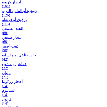
احجار کریمه
(161)
جوهرة أو الماس الذري
(126)
برقوق أو فرشاة
(116)
الجلد الطبيعي
(88)
محار طبيعي
(68)
ذهب أصفر
(58)
جلد صناعي أو ما شابه
(42)
قماش أو مشمع
(22)
برلیان
(21)
أحجار زركونيا
(14)
التيتانيوم
(14)
كربون
(14)