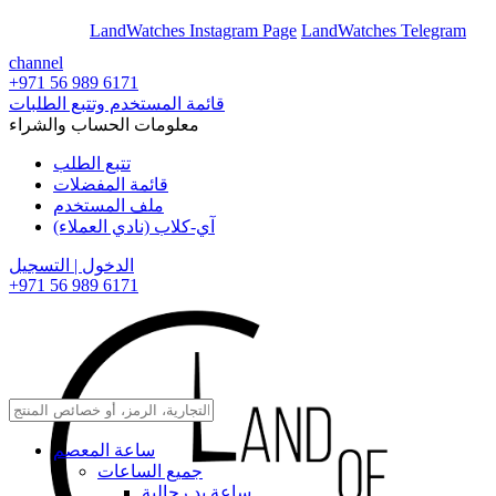
En
Ar
LandWatches Instagram Page
LandWatches Telegram
channel
+971 56 989 6171
قائمة المستخدم وتتبع الطلبات
معلومات الحساب والشراء
تتبع الطلب
قائمة المفضلات
ملف المستخدم
آي-كلاب (نادي العملاء)
الدخول | التسجيل
+971 56 989 6171
ساعة المعصم
جميع الساعات
ساعة يد رجالية