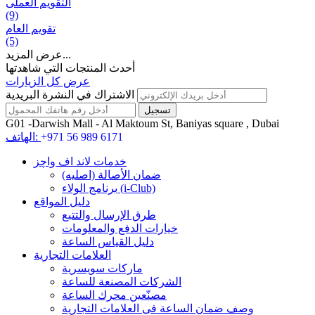
التقويم العملی
(9)
تقويم العام
(5)
عرض المزيد...
أحدث المنتجات التي شاهدتها
عرض كل الزيارات
الاشتراك في النشرة البريدية
G01 -Darwish Mall - Al Maktoum St, Baniyas square , Dubai
+971 56 989 6171
الهاتف:
خدمات لاند اف واچز
ضمان الأصالة (اصلیه)
برنامج الولاء (i-Club)
دليل المواقع
طرق الإرسال والتتبع
خيارات الدفع والمعلومات
دليل القياس الساعة
العلامات التجارية
ماركات سويسرية
الشركات المصنعة للساعة
مصنّعين محرك الساعة
وصف ضمان الساعة فی العلامات التجارية