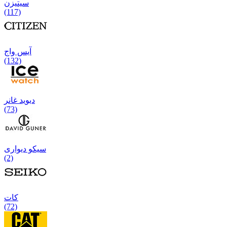
سیتیزن
(117)
آیس واج
(132)
دیوید غانر
(73)
سیکو دیواری
(2)
كات
(72)