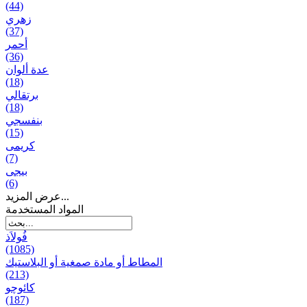
(44)
زهري
(37)
أحمر
(36)
عدة ألوان
(18)
برتقالي
(18)
بنفسجي
(15)
کریمی
(7)
بيجی
(6)
عرض المزيد...
المواد المستخدمة
فُولاَذ
(1085)
المطاط أو مادة صمغية أو البلاستيك
(213)
کائوچو
(187)