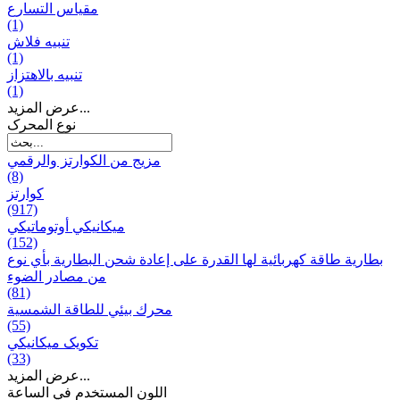
مقياس التسارع
(1)
تنبيه فلاش
(1)
تنبيه بالاهتزاز
(1)
عرض المزيد...
نوع المحرک
مزيج من الكوارتز والرقمي
(8)
كوارتز
(917)
ميكانيكي أوتوماتيكي
(152)
بطارية طاقة كهربائية لها القدرة على إعادة شحن البطارية بأي نوع
من مصادر الضوء
(81)
محرك بيئي للطاقة الشمسية
(55)
تکویک ميكانيكي
(33)
عرض المزيد...
اللون المستخدم في الساعة