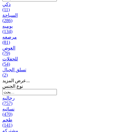
ذكي
(11)
السباحة
(286)
يومیه
(134)
مرصعه
(81)
الغوص
(79)
للحفلات
(54)
تسلق الجبال
(2)
عرض المزيد...
نوع الجنس
رجالیه
(757)
نسائیه
(470)
طخم
(141)
مشتركه