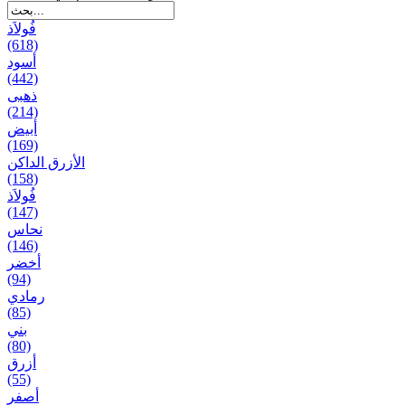
فُولاَذ
(618)
أسود
(442)
ذهبی
(214)
أبيض
(169)
الأزرق الداكن
(158)
فُولاَذ
(147)
نحاس
(146)
أخضر
(94)
رمادي
(85)
بني
(80)
أزرق
(55)
أصفر