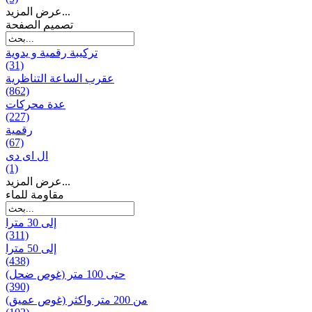
عرض المزيد...
تصميم الصفحة
تركيبة رقمية و يدوية
(31)
عقرب الساعة التناظرية
(862)
عدة محركات
(227)
رقمية
(67)
ال ای دی
(1)
عرض المزيد...
مقاومة للماء
إلى 30 مترا
(311)
إلى 50 مترا
(438)
حتى 100 متر (غوص ضحل)
(390)
من 200 متر واکثر (غوص عميق)