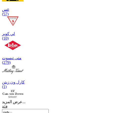
غس
(57)
لي كوبر
(10)
متی تیسوت
(279)
کارل ون زیتن
(1)
عرض المزيد...
فئة