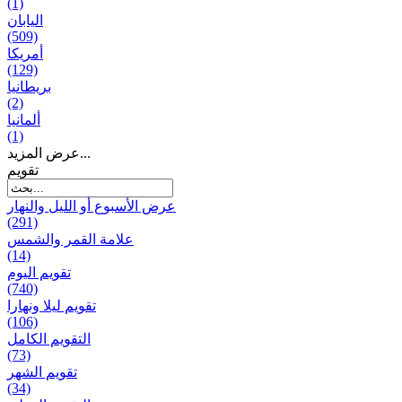
(1)
اليابان
(509)
أمريكا
(129)
بریطانیا
(2)
ألمانيا
(1)
عرض المزيد...
تقويم
عرض الأسبوع أو الليل والنهار
(291)
علامة القمر والشمس
(14)
تقویم الیوم
(740)
تقويم ليلا ونهارا
(106)
التقويم الكامل
(73)
تقويم الشهر
(34)