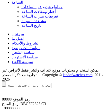
الساعة
مقاطع فيديو عن الساعات
أخبار ومقالات الساعة
تعريفات ميزات الساعة
مشاهدة الصيانة
تاريخ الساعة
من نحن
اتصل بنا
الشروط والأحكام
سياسة الخصوصية
سياسة الشحن
سياسة الاسترداد
سياسة الإلغاء
يمكن استخدام محتويات موقع لاند آف واتشز فقط لأغراض غير
2011-
landofwatches.com
تجارية مع ذكر المصدر. Copyright ©
2026
رمز الموقع
88888
BBC3F2323.C3
رمز المنتج:
100000000