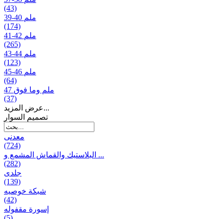
(43)
39-40 ملم
(174)
41-42 ملم
(265)
43-44 ملم
(123)
45-46 ملم
(64)
47 ملم وما فوق
(37)
عرض المزيد...
تصمیم السوار
معدنی
(724)
البلاستيك والقماش المشمع و ...
(282)
جلدی
(139)
شبكة خوصیه
(42)
إسورة مقفوله
(5)