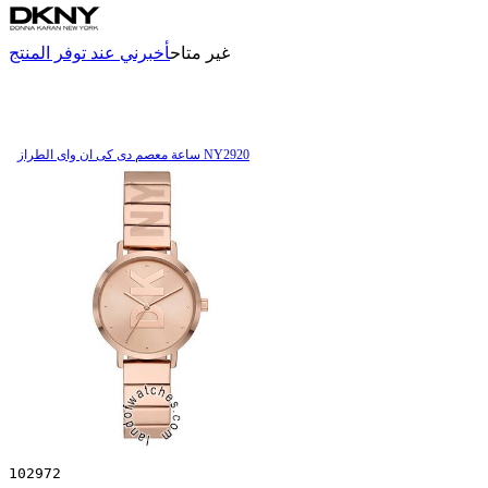
غير متاح
أخبرني عند توفر المنتج
ساعة معصم دی کی ان وای الطراز NY2920
102972