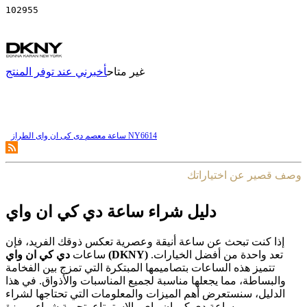
102955
غير متاح
أخبرني عند توفر المنتج
ساعة معصم دی کی ان وای الطراز NY6614
وصف قصير عن اختياراتك
دليل شراء ساعة دي كي ان واي
إذا كنت تبحث عن ساعة أنيقة وعصرية تعكس ذوقك الفريد، فإن
تعد واحدة من أفضل الخيارات.
دي كي ان واي (DKNY)
ساعات
تتميز هذه الساعات بتصاميمها المبتكرة التي تمزج بين الفخامة
والبساطة، مما يجعلها مناسبة لجميع المناسبات والأذواق. في هذا
الدليل، سنستعرض أهم الميزات والمعلومات التي تحتاجها لشراء
ساعة دي كي ان واي والاستمتاع بتجربة شراء مميزة.