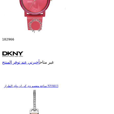
102966
غير متاح
أخبرني عند توفر المنتج
ساعة معصم دی کی ان وای الطراز NY6613