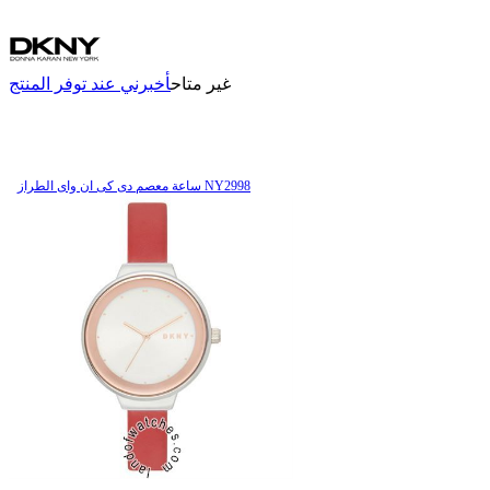
غير متاح
أخبرني عند توفر المنتج
ساعة معصم دی کی ان وای الطراز NY2998