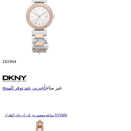
102964
غير متاح
أخبرني عند توفر المنتج
ساعة معصم دی کی ان وای الطراز NY6609