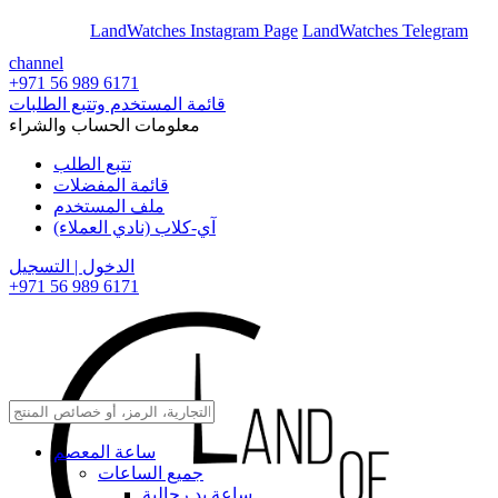
En
Ar
LandWatches Instagram Page
LandWatches Telegram
channel
+971 56 989 6171
قائمة المستخدم وتتبع الطلبات
معلومات الحساب والشراء
تتبع الطلب
قائمة المفضلات
ملف المستخدم
آي-كلاب (نادي العملاء)
الدخول | التسجيل
+971 56 989 6171
ساعة المعصم
جميع الساعات
ساعة يد رجالية