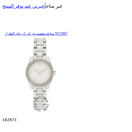
غير متاح
أخبرني عند توفر المنتج
ساعة معصم دی کی ان وای الطراز NY2997
102973