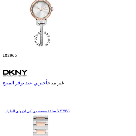
102965
غير متاح
أخبرني عند توفر المنتج
ساعة معصم دی کی ان وای الطراز NY2953