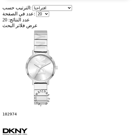
الترتيب حسب:
عدد في الصفحة:
عدد النتائج:
20
عرض فلاتر البحث
102974