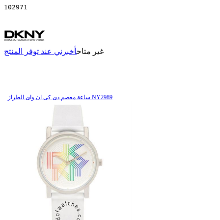
102971
غير متاح
أخبرني عند توفر المنتج
ساعة معصم دی کی ان وای الطراز NY2989