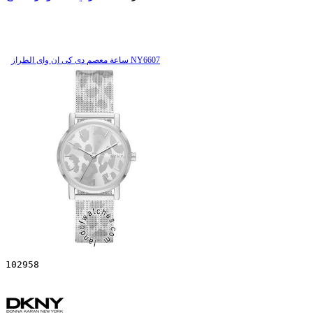
ساعة معصم دی کی ان وای الطراز NY6607
102958