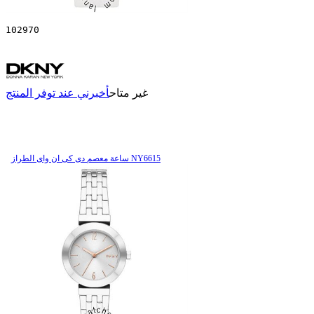
102970
غير متاح
أخبرني عند توفر المنتج
ساعة معصم دی کی ان وای الطراز NY6615