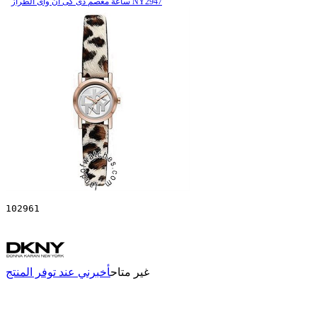
ساعة معصم دی کی ان وای الطراز NY2947
102961
غير متاح
أخبرني عند توفر المنتج