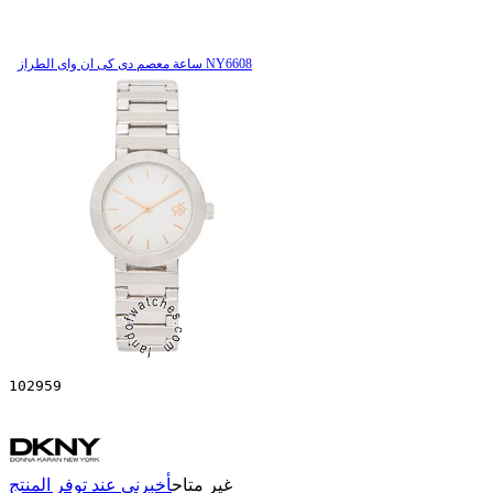
ساعة معصم دی کی ان وای الطراز NY6608
102959
غير متاح
أخبرني عند توفر المنتج