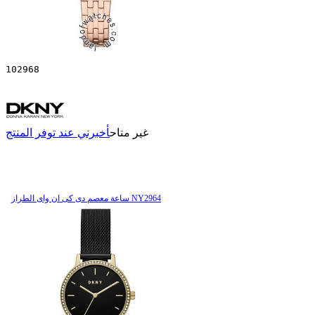
102968
غير متاح
أخبرني عند توفر المنتج
ساعة معصم دی کی ان وای الطراز NY2964