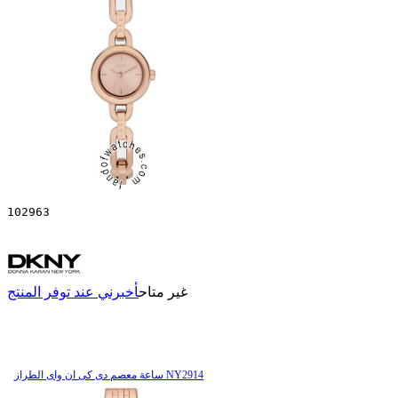
102963
غير متاح
أخبرني عند توفر المنتج
ساعة معصم دی کی ان وای الطراز NY2914