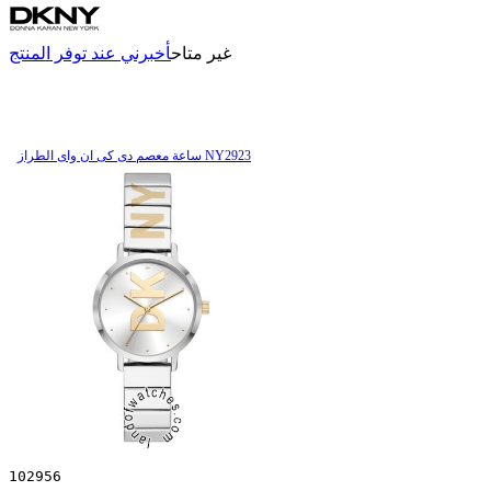
غير متاح
أخبرني عند توفر المنتج
ساعة معصم دی کی ان وای الطراز NY2923
102956