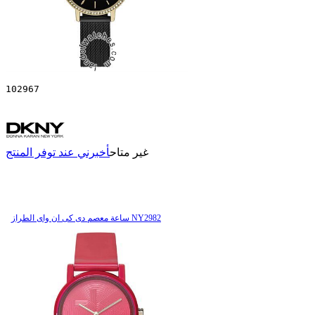
102967
غير متاح
أخبرني عند توفر المنتج
ساعة معصم دی کی ان وای الطراز NY2982