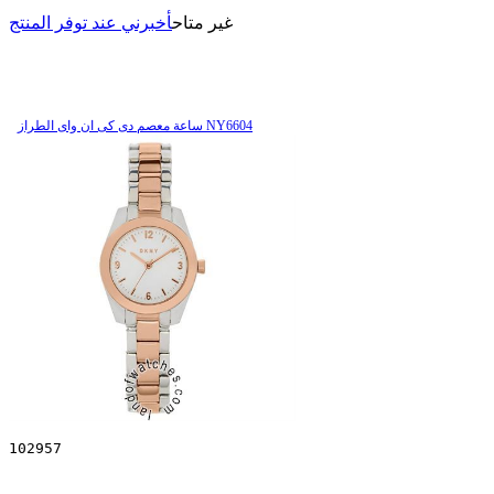
غير متاح
أخبرني عند توفر المنتج
ساعة معصم دی کی ان وای الطراز NY6604
102957