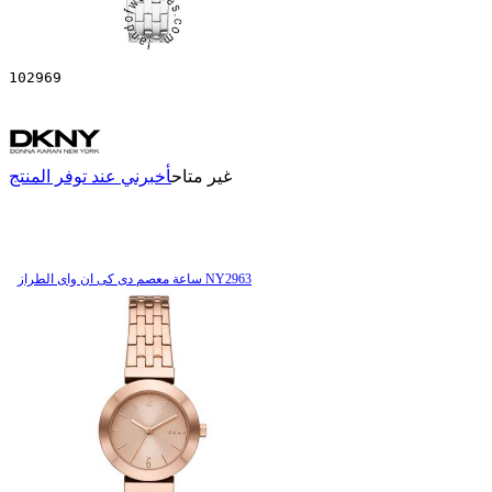
102969
غير متاح
أخبرني عند توفر المنتج
ساعة معصم دی کی ان وای الطراز NY2963