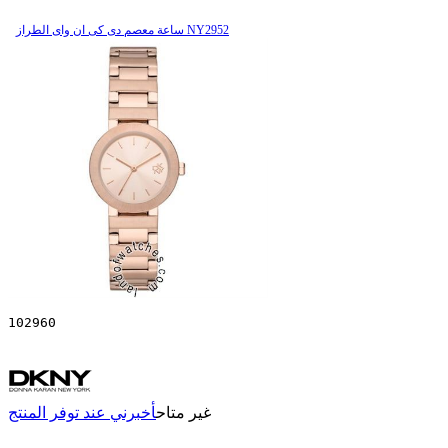
ساعة معصم دی کی ان وای الطراز NY2952
102960
غير متاح
أخبرني عند توفر المنتج