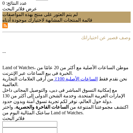
عدد النتائج:
0
عرض فلاتر البحث
لم يتم العثور على منتج بهذه المواصفات
قائمة المنتجات المشابهة لاختيارك موجودة أدناه
وصف قصير عن اختياراتك
...
Land of Watches، موطن الساعات الأصلیة مع أکثر من 20 عامًا من
الخبرة فی بیع الساعات عبر الإنترنت.
نحن نقدم فقط
الساعات الأصلیة 100٪
من أرقى العلامات التجاریة
العالمیة.
مع إمکانیة التسوق المباشر فی دبی، والتوصیل المجانی داخل
الإمارات العربیة المتحدة، وخدمة الشحن الدولی إلى أکثر من 130
دولة حول العالم، نوفر لکم تجربة تسوق آمنة وبدون حدود.
اکتشف مجموعتنا المتنوعة من
الساعات الفاخرة والحصریة
، واختر
ساعتک المثالیة الیوم من Land of Watches.
فلاتر البحث