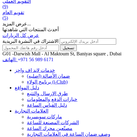
التقويم العملی
(9)
تقويم العام
(5)
عرض المزيد...
أحدث المنتجات التي شاهدتها
عرض كل الزيارات
الاشتراك في النشرة البريدية
G01 -Darwish Mall - Al Maktoum St, Baniyas square , Dubai
+971 56 989 6171
الهاتف:
خدمات لاند اف واچز
ضمان الأصالة (اصلیه)
برنامج الولاء (i-Club)
دليل المواقع
طرق الإرسال والتتبع
خيارات الدفع والمعلومات
دليل القياس الساعة
العلامات التجارية
ماركات سويسرية
الشركات المصنعة للساعة
مصنّعين محرك الساعة
وصف ضمان الساعة فی العلامات التجارية