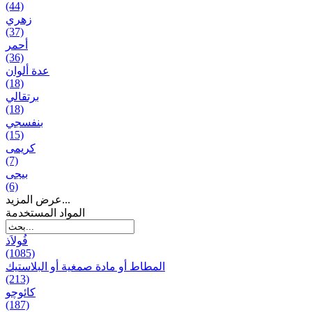
(44)
زهري
(37)
أحمر
(36)
عدة ألوان
(18)
برتقالي
(18)
بنفسجي
(15)
کریمی
(7)
بيجی
(6)
عرض المزيد...
المواد المستخدمة
فُولاَذ
(1085)
المطاط أو مادة صمغية أو البلاستيك
(213)
کائوچو
(187)