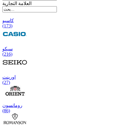
العلامة التجارية
کاسیو
(173)
سیکو
(216)
اورینت
(27)
رومانسون
(86)