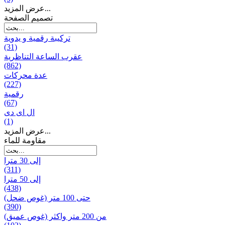
عرض المزيد...
تصميم الصفحة
تركيبة رقمية و يدوية
(31)
عقرب الساعة التناظرية
(862)
عدة محركات
(227)
رقمية
(67)
ال ای دی
(1)
عرض المزيد...
مقاومة للماء
إلى 30 مترا
(311)
إلى 50 مترا
(438)
حتى 100 متر (غوص ضحل)
(390)
من 200 متر واکثر (غوص عميق)