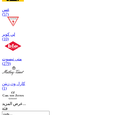
غس
(57)
لي كوبر
(10)
متی تیسوت
(279)
کارل ون زیتن
(1)
عرض المزيد...
فئة