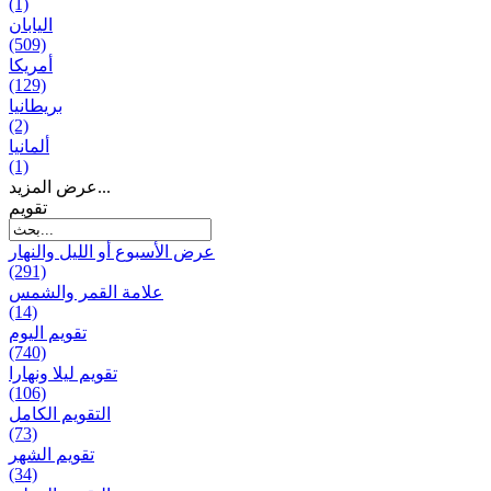
(1)
اليابان
(509)
أمريكا
(129)
بریطانیا
(2)
ألمانيا
(1)
عرض المزيد...
تقويم
عرض الأسبوع أو الليل والنهار
(291)
علامة القمر والشمس
(14)
تقویم الیوم
(740)
تقويم ليلا ونهارا
(106)
التقويم الكامل
(73)
تقويم الشهر
(34)