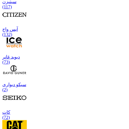
سیتیزن
(117)
آیس واج
(132)
دیوید غانر
(73)
سیکو دیواری
(2)
كات
(72)