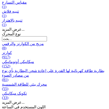
مقياس التسارع
(1)
تنبيه فلاش
(1)
تنبيه بالاهتزاز
(1)
عرض المزيد...
نوع المحرک
مزيج من الكوارتز والرقمي
(8)
كوارتز
(917)
ميكانيكي أوتوماتيكي
(152)
بطارية طاقة كهربائية لها القدرة على إعادة شحن البطارية بأي نوع
من مصادر الضوء
(81)
محرك بيئي للطاقة الشمسية
(55)
تکویک ميكانيكي
(33)
عرض المزيد...
اللون المستخدم في الساعة