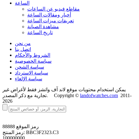
الساعة
مقاطع فيديو عن الساعات
أخبار ومقالات الساعة
تعريفات ميزات الساعة
مشاهدة الصيانة
تاريخ الساعة
من نحن
اتصل بنا
الشروط والأحكام
سياسة الخصوصية
سياسة الشحن
سياسة الاسترداد
سياسة الإلغاء
يمكن استخدام محتويات موقع لاند آف واتشز فقط لأغراض غير
2011-
landofwatches.com
تجارية مع ذكر المصدر. Copyright ©
2026
رمز الموقع
88888
BBC3F2323.C3
رمز المنتج:
100000000