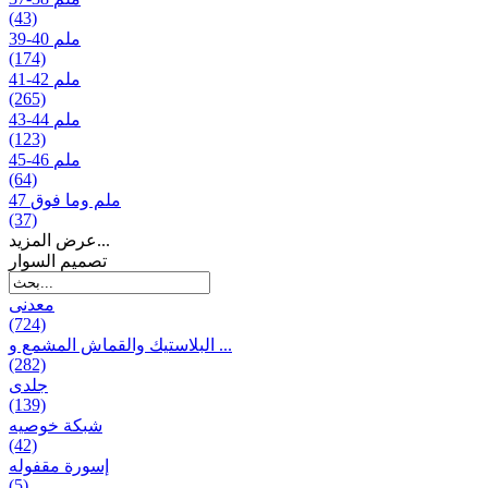
(43)
39-40 ملم
(174)
41-42 ملم
(265)
43-44 ملم
(123)
45-46 ملم
(64)
47 ملم وما فوق
(37)
عرض المزيد...
تصمیم السوار
معدنی
(724)
البلاستيك والقماش المشمع و ...
(282)
جلدی
(139)
شبكة خوصیه
(42)
إسورة مقفوله
(5)