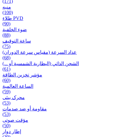
(171)
منبه
(100)
طلاء PVD
(90)
ضوء الخلفية
(88)
ساعة التوقيف
(75)
عداد السرعة (مقياس سرعة الدوران)
(68)
الشحن الذاتي (البطارية الشمسية أو ...)
(61)
مؤشر تخزين الطاقة
(60)
الساعة العالمية
(59)
محرک بیئی
(53)
مقاومة أو ضد صدمات
(53)
مؤقت صوتی
(50)
إطار دوار
(39)