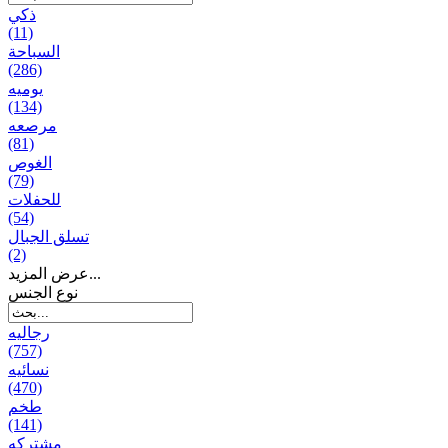
ذكي
(11)
السباحة
(286)
يومیه
(134)
مرصعه
(81)
الغوص
(79)
للحفلات
(54)
تسلق الجبال
(2)
عرض المزيد...
نوع الجنس
رجالیه
(757)
نسائیه
(470)
طخم
(141)
مشتركه