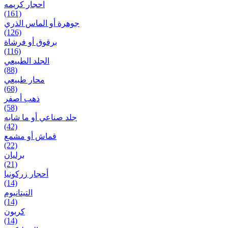
احجار کریمه
(161)
جوهرة أو الماس الذري
(126)
برقوق أو فرشاة
(116)
الجلد الطبيعي
(88)
محار طبيعي
(68)
ذهب أصفر
(58)
جلد صناعي أو ما شابه
(42)
قماش أو مشمع
(22)
برلیان
(21)
أحجار زركونيا
(14)
التيتانيوم
(14)
كربون
(14)