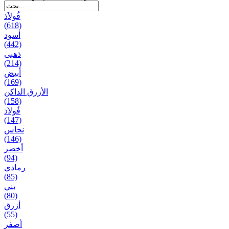
فُولاَذ
(618)
أسود
(442)
ذهبی
(214)
أبيض
(169)
الأزرق الداكن
(158)
فُولاَذ
(147)
نحاس
(146)
أخضر
(94)
رمادي
(85)
بني
(80)
أزرق
(55)
أصفر