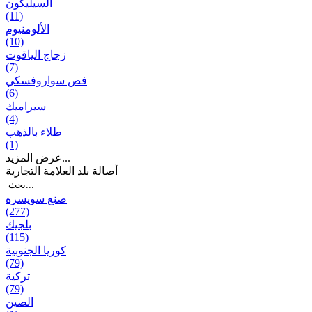
السيليكون
(11)
الألومنيوم
(10)
زجاج الياقوت
(7)
فص سواروفسكي
(6)
سيراميك
(4)
طلاء بالذهب
(1)
عرض المزيد...
أصالة بلد العلامة التجارية
صنع سویسره
(277)
بلجيك
(115)
كوريا الجنوبية
(79)
تركية
(79)
الصين