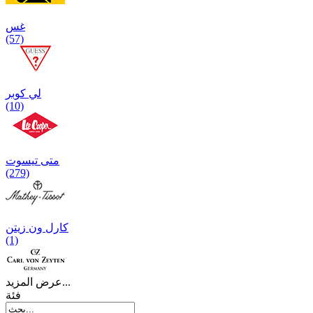
غس
(57)
لي كوبر
(10)
متی تیسوت
(279)
کارل ون زیتن
(1)
عرض المزيد...
فئة