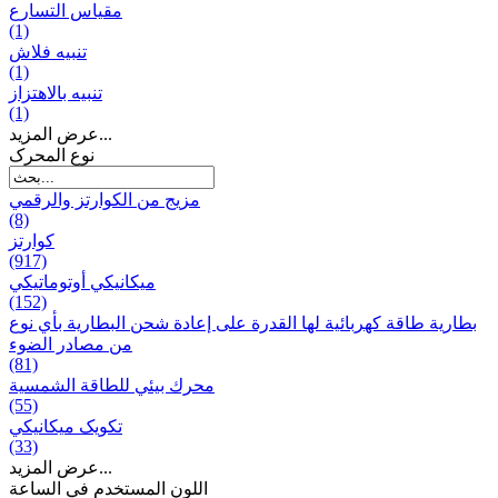
مقياس التسارع
(1)
تنبيه فلاش
(1)
تنبيه بالاهتزاز
(1)
عرض المزيد...
نوع المحرک
مزيج من الكوارتز والرقمي
(8)
كوارتز
(917)
ميكانيكي أوتوماتيكي
(152)
بطارية طاقة كهربائية لها القدرة على إعادة شحن البطارية بأي نوع
من مصادر الضوء
(81)
محرك بيئي للطاقة الشمسية
(55)
تکویک ميكانيكي
(33)
عرض المزيد...
اللون المستخدم في الساعة