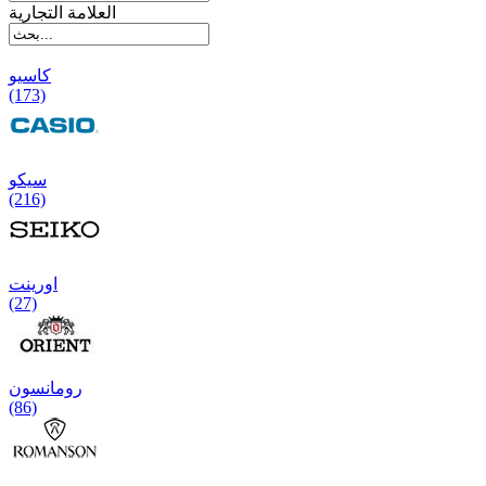
العلامة التجارية
کاسیو
(173)
سیکو
(216)
اورینت
(27)
رومانسون
(86)