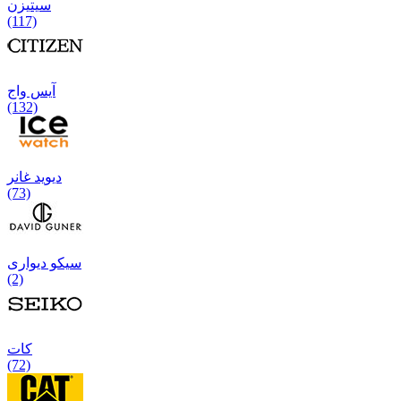
سیتیزن
(117)
آیس واج
(132)
دیوید غانر
(73)
سیکو دیواری
(2)
كات
(72)