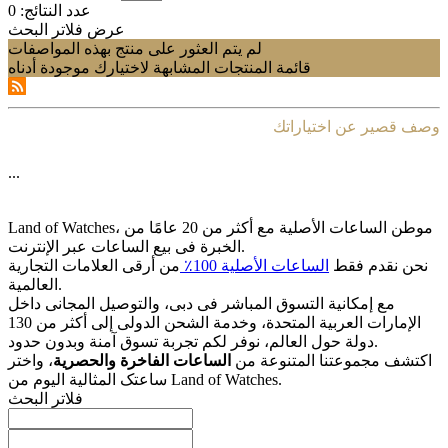
عدد النتائج:
0
عرض فلاتر البحث
لم يتم العثور على منتج بهذه المواصفات
قائمة المنتجات المشابهة لاختيارك موجودة أدناه
وصف قصير عن اختياراتك
...
Land of Watches، موطن الساعات الأصلیة مع أکثر من 20 عامًا من
الخبرة فی بیع الساعات عبر الإنترنت.
نحن نقدم فقط
الساعات الأصلیة 100٪
من أرقى العلامات التجاریة
العالمیة.
مع إمکانیة التسوق المباشر فی دبی، والتوصیل المجانی داخل
الإمارات العربیة المتحدة، وخدمة الشحن الدولی إلى أکثر من 130
دولة حول العالم، نوفر لکم تجربة تسوق آمنة وبدون حدود.
اکتشف مجموعتنا المتنوعة من
الساعات الفاخرة والحصریة
، واختر
ساعتک المثالیة الیوم من Land of Watches.
فلاتر البحث