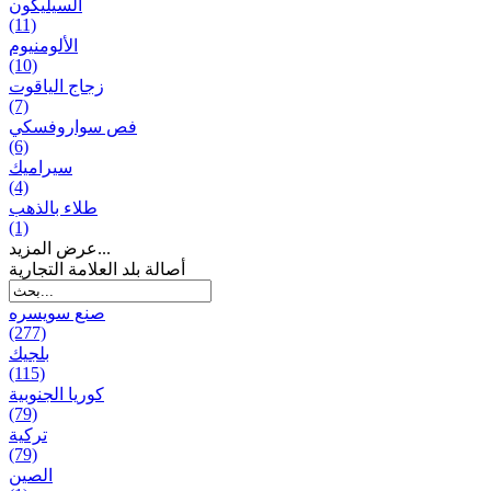
السيليكون
(11)
الألومنيوم
(10)
زجاج الياقوت
(7)
فص سواروفسكي
(6)
سيراميك
(4)
طلاء بالذهب
(1)
عرض المزيد...
أصالة بلد العلامة التجارية
صنع سویسره
(277)
بلجيك
(115)
كوريا الجنوبية
(79)
تركية
(79)
الصين