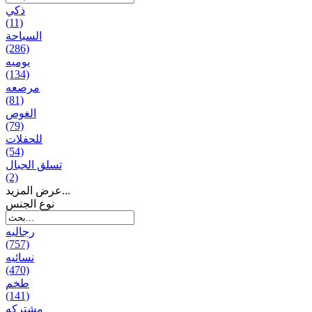
ذكي
(11)
السباحة
(286)
يومیه
(134)
مرصعه
(81)
الغوص
(79)
للحفلات
(54)
تسلق الجبال
(2)
عرض المزيد...
نوع الجنس
رجالیه
(757)
نسائیه
(470)
طخم
(141)
مشتركه