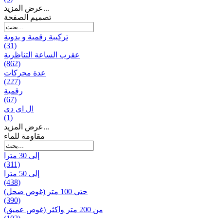
عرض المزيد...
تصميم الصفحة
تركيبة رقمية و يدوية
(31)
عقرب الساعة التناظرية
(862)
عدة محركات
(227)
رقمية
(67)
ال ای دی
(1)
عرض المزيد...
مقاومة للماء
إلى 30 مترا
(311)
إلى 50 مترا
(438)
حتى 100 متر (غوص ضحل)
(390)
من 200 متر واکثر (غوص عميق)