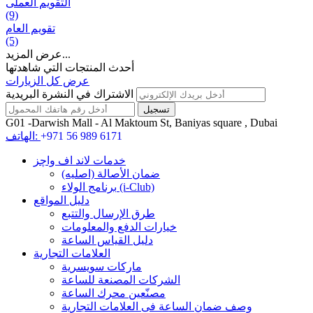
التقويم العملی
(9)
تقويم العام
(5)
عرض المزيد...
أحدث المنتجات التي شاهدتها
عرض كل الزيارات
الاشتراك في النشرة البريدية
G01 -Darwish Mall - Al Maktoum St, Baniyas square , Dubai
+971 56 989 6171
الهاتف:
خدمات لاند اف واچز
ضمان الأصالة (اصلیه)
برنامج الولاء (i-Club)
دليل المواقع
طرق الإرسال والتتبع
خيارات الدفع والمعلومات
دليل القياس الساعة
العلامات التجارية
ماركات سويسرية
الشركات المصنعة للساعة
مصنّعين محرك الساعة
وصف ضمان الساعة فی العلامات التجارية