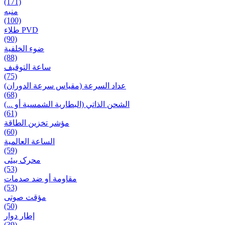
(171)
منبه
(100)
طلاء PVD
(90)
ضوء الخلفية
(88)
ساعة التوقيف
(75)
عداد السرعة (مقياس سرعة الدوران)
(68)
الشحن الذاتي (البطارية الشمسية أو ...)
(61)
مؤشر تخزين الطاقة
(60)
الساعة العالمية
(59)
محرک بیئی
(53)
مقاومة أو ضد صدمات
(53)
مؤقت صوتی
(50)
إطار دوار
(39)