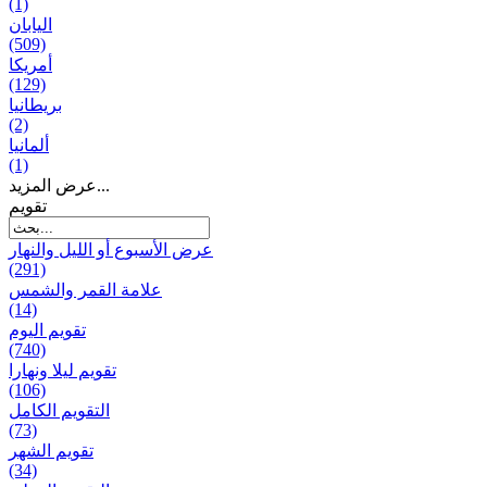
(1)
اليابان
(509)
أمريكا
(129)
بریطانیا
(2)
ألمانيا
(1)
عرض المزيد...
تقويم
عرض الأسبوع أو الليل والنهار
(291)
علامة القمر والشمس
(14)
تقویم الیوم
(740)
تقويم ليلا ونهارا
(106)
التقويم الكامل
(73)
تقويم الشهر
(34)