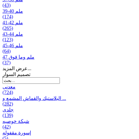
(43)
39-40 ملم
(174)
41-42 ملم
(265)
43-44 ملم
(123)
45-46 ملم
(64)
47 ملم وما فوق
(37)
عرض المزيد...
تصمیم السوار
معدنی
(724)
البلاستيك والقماش المشمع و ...
(282)
جلدی
(139)
شبكة خوصیه
(42)
إسورة مقفوله
(5)