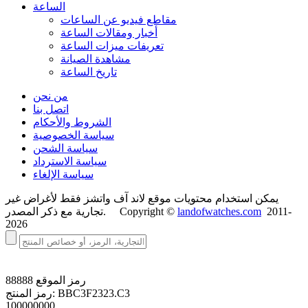
الساعة
مقاطع فيديو عن الساعات
أخبار ومقالات الساعة
تعريفات ميزات الساعة
مشاهدة الصيانة
تاريخ الساعة
من نحن
اتصل بنا
الشروط والأحكام
سياسة الخصوصية
سياسة الشحن
سياسة الاسترداد
سياسة الإلغاء
يمكن استخدام محتويات موقع لاند آف واتشز فقط لأغراض غير
2011-
landofwatches.com
تجارية مع ذكر المصدر. Copyright ©
2026
رمز الموقع
88888
BBC3F2323.C3
رمز المنتج:
100000000