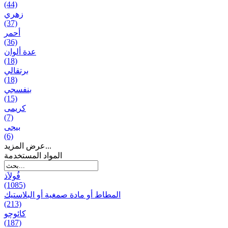
(44)
زهري
(37)
أحمر
(36)
عدة ألوان
(18)
برتقالي
(18)
بنفسجي
(15)
کریمی
(7)
بيجی
(6)
عرض المزيد...
المواد المستخدمة
فُولاَذ
(1085)
المطاط أو مادة صمغية أو البلاستيك
(213)
کائوچو
(187)