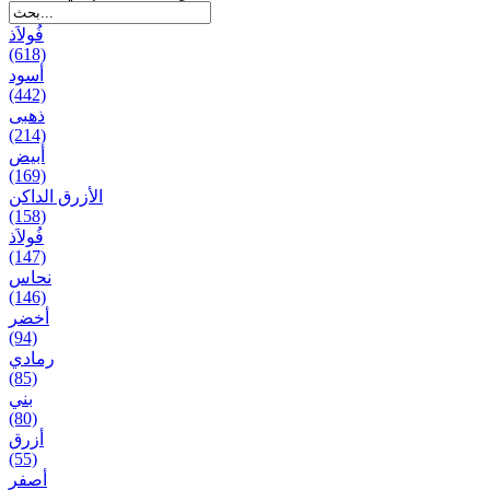
فُولاَذ
(618)
أسود
(442)
ذهبی
(214)
أبيض
(169)
الأزرق الداكن
(158)
فُولاَذ
(147)
نحاس
(146)
أخضر
(94)
رمادي
(85)
بني
(80)
أزرق
(55)
أصفر