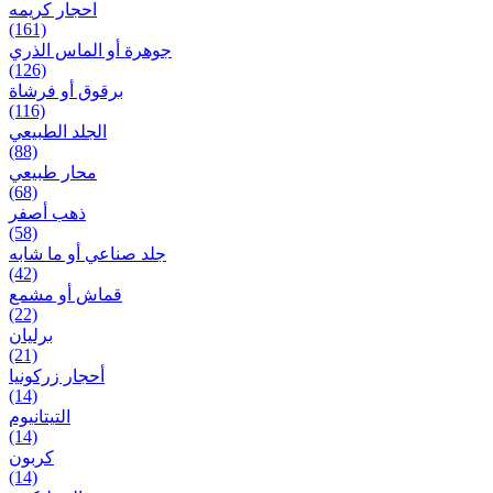
احجار کریمه
(161)
جوهرة أو الماس الذري
(126)
برقوق أو فرشاة
(116)
الجلد الطبيعي
(88)
محار طبيعي
(68)
ذهب أصفر
(58)
جلد صناعي أو ما شابه
(42)
قماش أو مشمع
(22)
برلیان
(21)
أحجار زركونيا
(14)
التيتانيوم
(14)
كربون
(14)