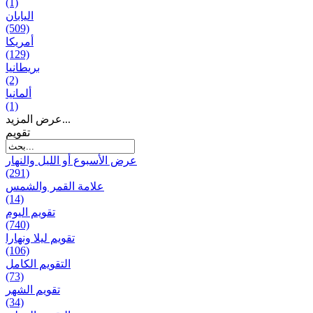
(1)
اليابان
(509)
أمريكا
(129)
بریطانیا
(2)
ألمانيا
(1)
عرض المزيد...
تقويم
عرض الأسبوع أو الليل والنهار
(291)
علامة القمر والشمس
(14)
تقویم الیوم
(740)
تقويم ليلا ونهارا
(106)
التقويم الكامل
(73)
تقويم الشهر
(34)