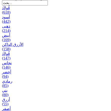
فُولاَذ
(618)
أسود
(442)
ذهبی
(214)
أبيض
(169)
الأزرق الداكن
(158)
فُولاَذ
(147)
نحاس
(146)
أخضر
(94)
رمادي
(85)
بني
(80)
أزرق
(55)
أصفر