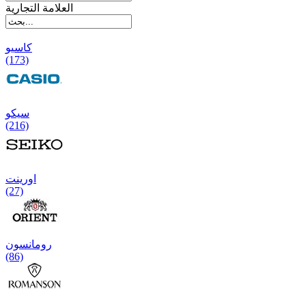
العلامة التجارية
کاسیو
(173)
سیکو
(216)
اورینت
(27)
رومانسون
(86)