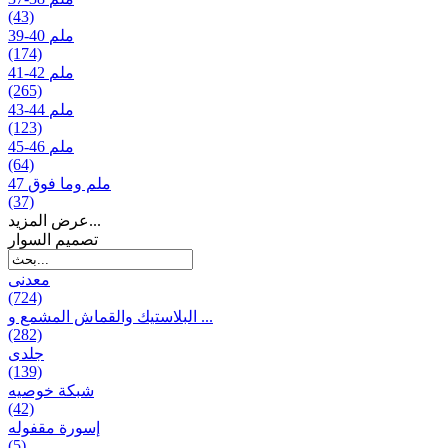
(43)
39-40 ملم
(174)
41-42 ملم
(265)
43-44 ملم
(123)
45-46 ملم
(64)
47 ملم وما فوق
(37)
عرض المزيد...
تصمیم السوار
معدنی
(724)
البلاستيك والقماش المشمع و ...
(282)
جلدی
(139)
شبكة خوصیه
(42)
إسورة مقفوله
(5)