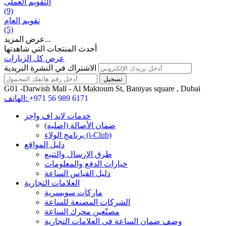
التقويم العملی
(9)
تقويم العام
(5)
عرض المزيد...
أحدث المنتجات التي شاهدتها
عرض كل الزيارات
الاشتراك في النشرة البريدية
G01 -Darwish Mall - Al Maktoum St, Baniyas square , Dubai
+971 56 989 6171
الهاتف:
خدمات لاند اف واچز
ضمان الأصالة (اصلیه)
برنامج الولاء (i-Club)
دليل المواقع
طرق الإرسال والتتبع
خيارات الدفع والمعلومات
دليل القياس الساعة
العلامات التجارية
ماركات سويسرية
الشركات المصنعة للساعة
مصنّعين محرك الساعة
وصف ضمان الساعة فی العلامات التجارية