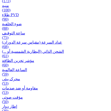
(171)
منبه
(100)
طلاء PVD
(90)
ضوء الخلفية
(88)
ساعة التوقيف
(75)
عداد السرعة (مقياس سرعة الدوران)
(68)
الشحن الذاتي (البطارية الشمسية أو ...)
(61)
مؤشر تخزين الطاقة
(60)
الساعة العالمية
(59)
محرک بیئی
(53)
مقاومة أو ضد صدمات
(53)
مؤقت صوتی
(50)
إطار دوار
(39)