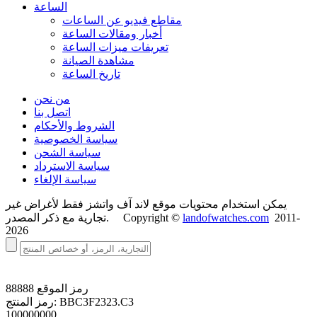
الساعة
مقاطع فيديو عن الساعات
أخبار ومقالات الساعة
تعريفات ميزات الساعة
مشاهدة الصيانة
تاريخ الساعة
من نحن
اتصل بنا
الشروط والأحكام
سياسة الخصوصية
سياسة الشحن
سياسة الاسترداد
سياسة الإلغاء
يمكن استخدام محتويات موقع لاند آف واتشز فقط لأغراض غير
2011-
landofwatches.com
تجارية مع ذكر المصدر. Copyright ©
2026
رمز الموقع
88888
BBC3F2323.C3
رمز المنتج:
100000000