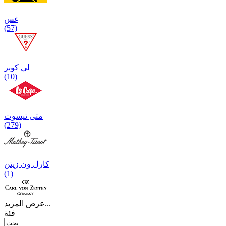
غس
(57)
لي كوبر
(10)
متی تیسوت
(279)
کارل ون زیتن
(1)
عرض المزيد...
فئة