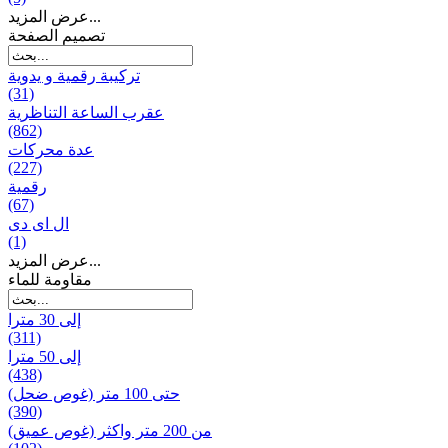
عرض المزيد...
تصميم الصفحة
تركيبة رقمية و يدوية
(31)
عقرب الساعة التناظرية
(862)
عدة محركات
(227)
رقمية
(67)
ال ای دی
(1)
عرض المزيد...
مقاومة للماء
إلى 30 مترا
(311)
إلى 50 مترا
(438)
حتى 100 متر (غوص ضحل)
(390)
من 200 متر واکثر (غوص عميق)