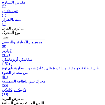
مقياس التسارع
(1)
تنبيه فلاش
(1)
تنبيه بالاهتزاز
(1)
عرض المزيد...
نوع المحرک
مزيج من الكوارتز والرقمي
(8)
كوارتز
(917)
ميكانيكي أوتوماتيكي
(152)
بطارية طاقة كهربائية لها القدرة على إعادة شحن البطارية بأي نوع
من مصادر الضوء
(81)
محرك بيئي للطاقة الشمسية
(55)
تکویک ميكانيكي
(33)
عرض المزيد...
اللون المستخدم في الساعة