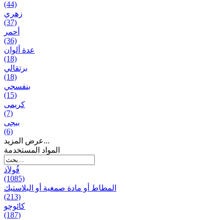
(44)
زهري
(37)
أحمر
(36)
عدة ألوان
(18)
برتقالي
(18)
بنفسجي
(15)
کریمی
(7)
بيجی
(6)
عرض المزيد...
المواد المستخدمة
فُولاَذ
(1085)
المطاط أو مادة صمغية أو البلاستيك
(213)
کائوچو
(187)