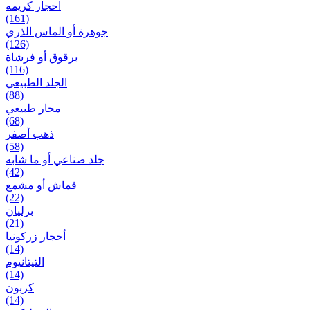
احجار کریمه
(161)
جوهرة أو الماس الذري
(126)
برقوق أو فرشاة
(116)
الجلد الطبيعي
(88)
محار طبيعي
(68)
ذهب أصفر
(58)
جلد صناعي أو ما شابه
(42)
قماش أو مشمع
(22)
برلیان
(21)
أحجار زركونيا
(14)
التيتانيوم
(14)
كربون
(14)