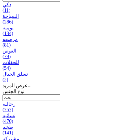
ذكي
(11)
السباحة
(286)
يومیه
(134)
مرصعه
(81)
الغوص
(79)
للحفلات
(54)
تسلق الجبال
(2)
عرض المزيد...
نوع الجنس
رجالیه
(757)
نسائیه
(470)
طخم
(141)
مشتركه