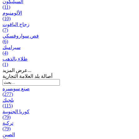
السيليكون
(11)
الألومنيوم
(10)
زجاج الياقوت
(7)
فص سواروفسكي
(6)
سيراميك
(4)
طلاء بالذهب
(1)
عرض المزيد...
أصالة بلد العلامة التجارية
صنع سویسره
(277)
بلجيك
(115)
كوريا الجنوبية
(79)
تركية
(79)
الصين