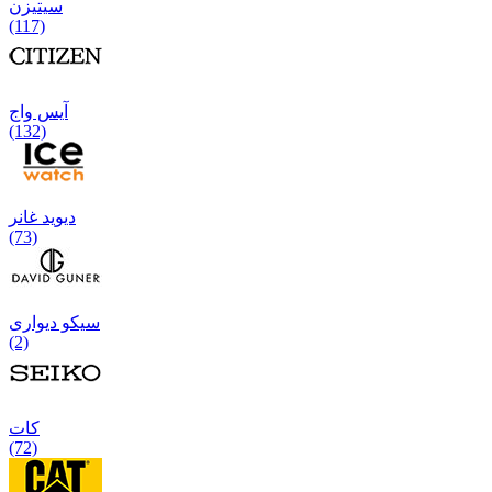
سیتیزن
(117)
آیس واج
(132)
دیوید غانر
(73)
سیکو دیواری
(2)
كات
(72)