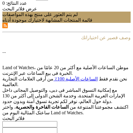
عدد النتائج:
0
عرض فلاتر البحث
لم يتم العثور على منتج بهذه المواصفات
قائمة المنتجات المشابهة لاختيارك موجودة أدناه
وصف قصير عن اختياراتك
...
Land of Watches، موطن الساعات الأصلیة مع أکثر من 20 عامًا من
الخبرة فی بیع الساعات عبر الإنترنت.
نحن نقدم فقط
الساعات الأصلیة 100٪
من أرقى العلامات التجاریة
العالمیة.
مع إمکانیة التسوق المباشر فی دبی، والتوصیل المجانی داخل
الإمارات العربیة المتحدة، وخدمة الشحن الدولی إلى أکثر من 130
دولة حول العالم، نوفر لکم تجربة تسوق آمنة وبدون حدود.
اکتشف مجموعتنا المتنوعة من
الساعات الفاخرة والحصریة
، واختر
ساعتک المثالیة الیوم من Land of Watches.
فلاتر البحث