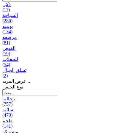
ذكي
(11)
السباحة
(286)
يومیه
(134)
مرصعه
(81)
الغوص
(79)
للحفلات
(54)
تسلق الجبال
(2)
عرض المزيد...
نوع الجنس
رجالیه
(757)
نسائیه
(470)
طخم
(141)
مشتركه