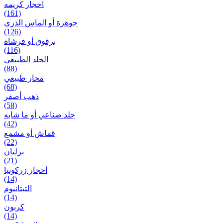
احجار کریمه
(161)
جوهرة أو الماس الذري
(126)
برقوق أو فرشاة
(116)
الجلد الطبيعي
(88)
محار طبيعي
(68)
ذهب أصفر
(58)
جلد صناعي أو ما شابه
(42)
قماش أو مشمع
(22)
برلیان
(21)
أحجار زركونيا
(14)
التيتانيوم
(14)
كربون
(14)