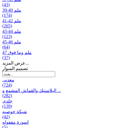
(43)
39-40 ملم
(174)
41-42 ملم
(265)
43-44 ملم
(123)
45-46 ملم
(64)
47 ملم وما فوق
(37)
عرض المزيد...
تصمیم السوار
معدنی
(724)
البلاستيك والقماش المشمع و ...
(282)
جلدی
(139)
شبكة خوصیه
(42)
إسورة مقفوله
(5)