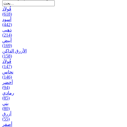
فُولاَذ
(618)
أسود
(442)
ذهبی
(214)
أبيض
(169)
الأزرق الداكن
(158)
فُولاَذ
(147)
نحاس
(146)
أخضر
(94)
رمادي
(85)
بني
(80)
أزرق
(55)
أصفر