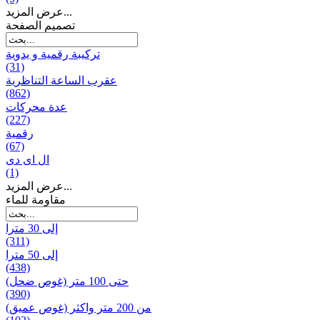
عرض المزيد...
تصميم الصفحة
تركيبة رقمية و يدوية
(31)
عقرب الساعة التناظرية
(862)
عدة محركات
(227)
رقمية
(67)
ال ای دی
(1)
عرض المزيد...
مقاومة للماء
إلى 30 مترا
(311)
إلى 50 مترا
(438)
حتى 100 متر (غوص ضحل)
(390)
من 200 متر واکثر (غوص عميق)