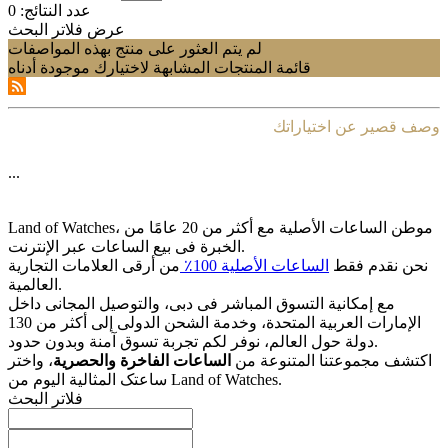
عدد النتائج:
0
عرض فلاتر البحث
لم يتم العثور على منتج بهذه المواصفات
قائمة المنتجات المشابهة لاختيارك موجودة أدناه
وصف قصير عن اختياراتك
...
Land of Watches، موطن الساعات الأصلیة مع أکثر من 20 عامًا من
الخبرة فی بیع الساعات عبر الإنترنت.
نحن نقدم فقط
الساعات الأصلیة 100٪
من أرقى العلامات التجاریة
العالمیة.
مع إمکانیة التسوق المباشر فی دبی، والتوصیل المجانی داخل
الإمارات العربیة المتحدة، وخدمة الشحن الدولی إلى أکثر من 130
دولة حول العالم، نوفر لکم تجربة تسوق آمنة وبدون حدود.
اکتشف مجموعتنا المتنوعة من
الساعات الفاخرة والحصریة
، واختر
ساعتک المثالیة الیوم من Land of Watches.
فلاتر البحث