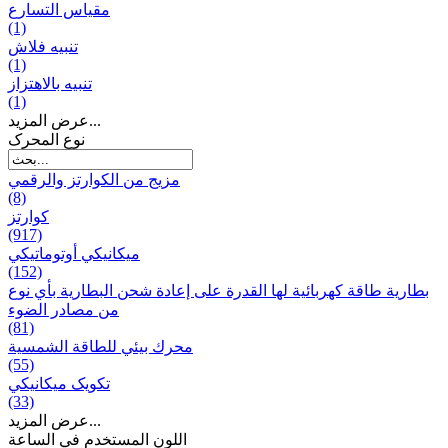
مقياس التسارع
(1)
تنبيه فلاش
(1)
تنبيه بالاهتزاز
(1)
عرض المزيد...
نوع المحرک
مزيج من الكوارتز والرقمي
(8)
كوارتز
(917)
ميكانيكي أوتوماتيكي
(152)
بطارية طاقة كهربائية لها القدرة على إعادة شحن البطارية بأي نوع
من مصادر الضوء
(81)
محرك بيئي للطاقة الشمسية
(55)
تکویک ميكانيكي
(33)
عرض المزيد...
اللون المستخدم في الساعة