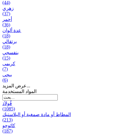
(44)
زهري
(37)
أحمر
(36)
عدة ألوان
(18)
برتقالي
(18)
بنفسجي
(15)
کریمی
(7)
بيجی
(6)
عرض المزيد...
المواد المستخدمة
فُولاَذ
(1085)
المطاط أو مادة صمغية أو البلاستيك
(213)
کائوچو
(187)