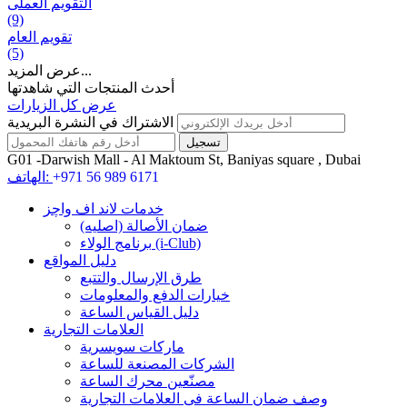
التقويم العملی
(9)
تقويم العام
(5)
عرض المزيد...
أحدث المنتجات التي شاهدتها
عرض كل الزيارات
الاشتراك في النشرة البريدية
G01 -Darwish Mall - Al Maktoum St, Baniyas square , Dubai
+971 56 989 6171
الهاتف:
خدمات لاند اف واچز
ضمان الأصالة (اصلیه)
برنامج الولاء (i-Club)
دليل المواقع
طرق الإرسال والتتبع
خيارات الدفع والمعلومات
دليل القياس الساعة
العلامات التجارية
ماركات سويسرية
الشركات المصنعة للساعة
مصنّعين محرك الساعة
وصف ضمان الساعة فی العلامات التجارية