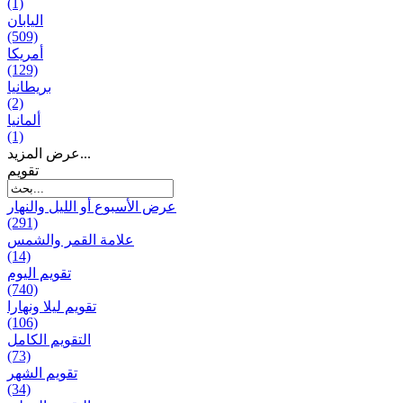
(1)
اليابان
(509)
أمريكا
(129)
بریطانیا
(2)
ألمانيا
(1)
عرض المزيد...
تقويم
عرض الأسبوع أو الليل والنهار
(291)
علامة القمر والشمس
(14)
تقویم الیوم
(740)
تقويم ليلا ونهارا
(106)
التقويم الكامل
(73)
تقويم الشهر
(34)