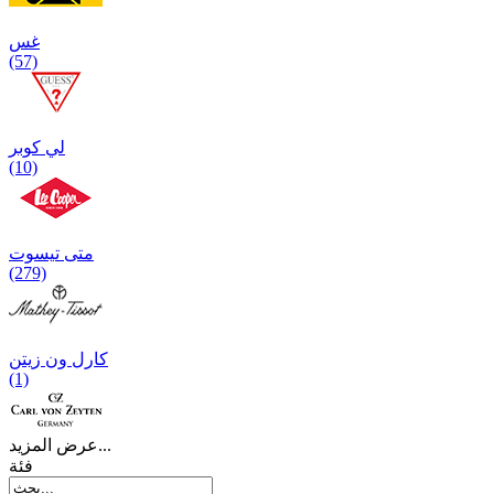
غس
(57)
لي كوبر
(10)
متی تیسوت
(279)
کارل ون زیتن
(1)
عرض المزيد...
فئة