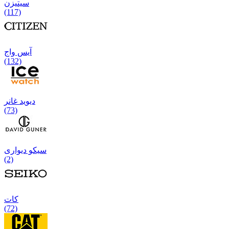
سیتیزن
(117)
آیس واج
(132)
دیوید غانر
(73)
سیکو دیواری
(2)
كات
(72)