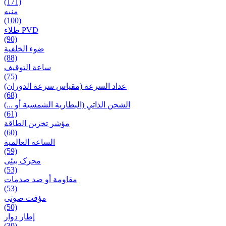
(171)
منبه
(100)
طلاء PVD
(90)
ضوء الخلفية
(88)
ساعة التوقيف
(75)
عداد السرعة (مقياس سرعة الدوران)
(68)
الشحن الذاتي (البطارية الشمسية أو ...)
(61)
مؤشر تخزين الطاقة
(60)
الساعة العالمية
(59)
محرک بیئی
(53)
مقاومة أو ضد صدمات
(53)
مؤقت صوتی
(50)
إطار دوار
(39)