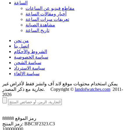
الساعة
مقاطع فيديو عن الساعات
أخبار ومقالات الساعة
تعريفات ميزات الساعة
مشاهدة الصيانة
تاريخ الساعة
من نحن
اتصل بنا
الشروط والأحكام
سياسة الخصوصية
سياسة الشحن
سياسة الاسترداد
سياسة الإلغاء
يمكن استخدام محتويات موقع لاند آف واتشز فقط لأغراض غير
2011-
landofwatches.com
تجارية مع ذكر المصدر. Copyright ©
2026
رمز الموقع
88888
BBC3F2323.C3
رمز المنتج:
100000000