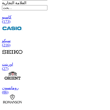
العلامة التجارية
کاسیو
(173)
سیکو
(216)
اورینت
(27)
رومانسون
(86)