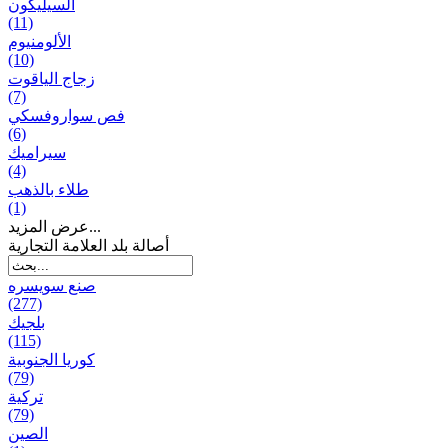
السيليكون
(11)
الألومنيوم
(10)
زجاج الياقوت
(7)
فص سواروفسكي
(6)
سيراميك
(4)
طلاء بالذهب
(1)
عرض المزيد...
أصالة بلد العلامة التجارية
صنع سویسره
(277)
بلجيك
(115)
كوريا الجنوبية
(79)
تركية
(79)
الصين