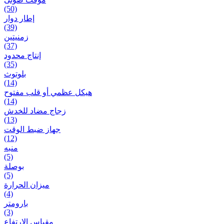
(50)
إطار دوار
(39)
زمنیتین
(37)
إنتاج محدود
(35)
بلوتوث
(14)
هيكل عظمي أو قلب مفتوح
(14)
زجاج مضاد للخدش
(13)
جهاز ضبط الوقت
(12)
منبه
(5)
بوصلة
(5)
ميزان الحرارة
(4)
بارومتر
(3)
مقياس الارتفاع