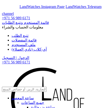
En
Ar
LandWatches Instagram Page
LandWatches Telegram
channel
+971 56 989 6171
قائمة المستخدم وتتبع الطلبات
معلومات الحساب والشراء
تتبع الطلب
قائمة المفضلات
ملف المستخدم
آي-كلاب (نادي العملاء)
الدخول | التسجيل
+971 56 989 6171
ساعة المعصم
جميع الساعات
ساعة يد رجالية