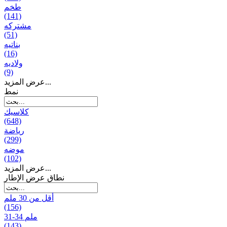
طخم
(141)
مشتركه
(51)
بناتیه
(16)
ولادیه
(9)
عرض المزيد...
نمط
كلاسيك
(648)
رياضة
(299)
موضه
(102)
عرض المزيد...
نطاق عرض الإطار
أقل من 30 ملم
(156)
31-34 ملم
(143)