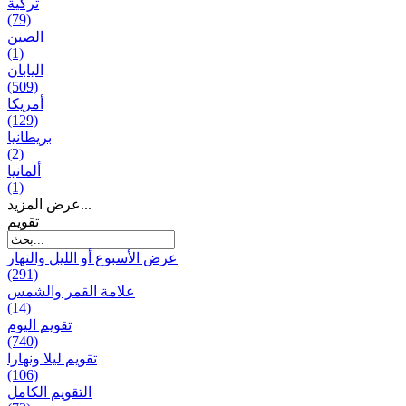
تركية
(79)
الصين
(1)
اليابان
(509)
أمريكا
(129)
بریطانیا
(2)
ألمانيا
(1)
عرض المزيد...
تقويم
عرض الأسبوع أو الليل والنهار
(291)
علامة القمر والشمس
(14)
تقویم الیوم
(740)
تقويم ليلا ونهارا
(106)
التقويم الكامل