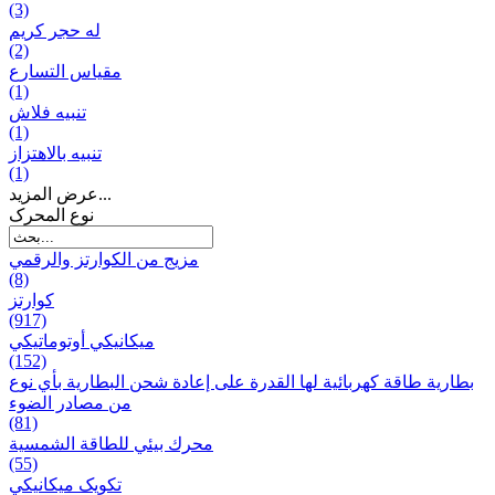
(3)
له حجر كريم
(2)
مقياس التسارع
(1)
تنبيه فلاش
(1)
تنبيه بالاهتزاز
(1)
عرض المزيد...
نوع المحرک
مزيج من الكوارتز والرقمي
(8)
كوارتز
(917)
ميكانيكي أوتوماتيكي
(152)
بطارية طاقة كهربائية لها القدرة على إعادة شحن البطارية بأي نوع
من مصادر الضوء
(81)
محرك بيئي للطاقة الشمسية
(55)
تکویک ميكانيكي