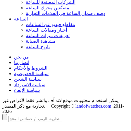
الشركات المصنعة للساعة
مصنّعين محرك الساعة
وصف ضمان الساعة فی العلامات التجارية
الساعة
مقاطع فيديو عن الساعات
أخبار ومقالات الساعة
تعريفات ميزات الساعة
مشاهدة الصيانة
تاريخ الساعة
من نحن
اتصل بنا
الشروط والأحكام
سياسة الخصوصية
سياسة الشحن
سياسة الاسترداد
سياسة الإلغاء
يمكن استخدام محتويات موقع لاند آف واتشز فقط لأغراض غير
2011-
landofwatches.com
تجارية مع ذكر المصدر. Copyright ©
2026