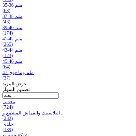
35-36 ملم
(63)
37-38 ملم
(43)
39-40 ملم
(174)
41-42 ملم
(265)
43-44 ملم
(123)
45-46 ملم
(64)
47 ملم وما فوق
(37)
عرض المزيد...
تصمیم السوار
معدنی
(724)
البلاستيك والقماش المشمع و ...
(282)
جلدی
(139)
شبكة خوصیه