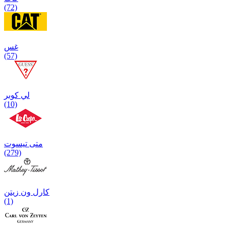
(72)
غس
(57)
لي كوبر
(10)
متی تیسوت
(279)
کارل ون زیتن
(1)