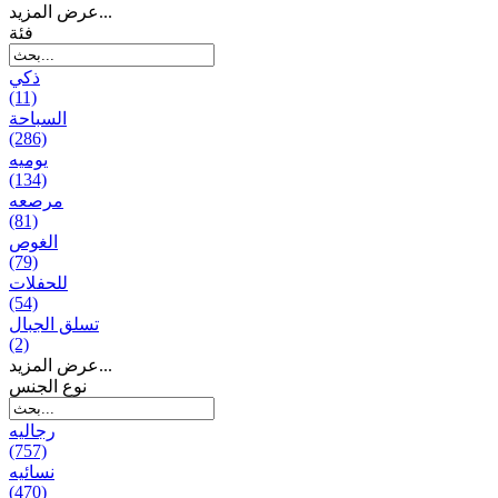
عرض المزيد...
فئة
ذكي
(11)
السباحة
(286)
يومیه
(134)
مرصعه
(81)
الغوص
(79)
للحفلات
(54)
تسلق الجبال
(2)
عرض المزيد...
نوع الجنس
رجالیه
(757)
نسائیه
(470)