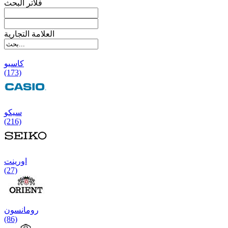
فلاتر البحث
العلامة التجارية
کاسیو
(173)
سیکو
(216)
اورینت
(27)
رومانسون
(86)