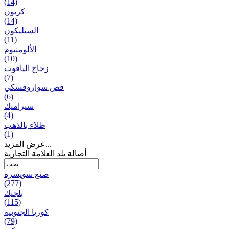
(14)
كربون
(14)
السيليكون
(11)
الألومنيوم
(10)
زجاج الياقوت
(7)
فص سواروفسكي
(6)
سيراميك
(4)
طلاء بالذهب
(1)
عرض المزيد...
أصالة بلد العلامة التجارية
صنع سویسره
(277)
بلجيك
(115)
كوريا الجنوبية
(79)