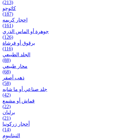
(213)
کائوچو
(187)
احجار کریمه
(161)
جوهرة أو الماس الذري
(126)
برقوق أو فرشاة
(116)
الجلد الطبيعي
(88)
محار طبيعي
(68)
ذهب أصفر
(58)
جلد صناعي أو ما شابه
(42)
قماش أو مشمع
(22)
برلیان
(21)
أحجار زركونيا
(14)
التيتانيوم