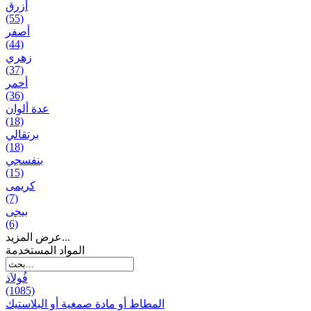
أزرق
(55)
أصفر
(44)
زهري
(37)
أحمر
(36)
عدة ألوان
(18)
برتقالي
(18)
بنفسجي
(15)
کریمی
(7)
بيجی
(6)
عرض المزيد...
المواد المستخدمة
فُولاَذ
(1085)
المطاط أو مادة صمغية أو البلاستيك