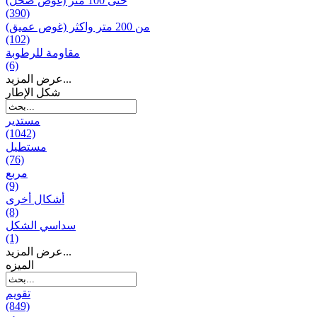
حتى 100 متر (غوص ضحل)
(390)
من 200 متر واکثر (غوص عميق)
(102)
مقاومة للرطوبة
(6)
عرض المزيد...
شكل الإطار
مستدير
(1042)
مستطيل
(76)
مربع
(9)
أشكال أخرى
(8)
سداسي الشكل
(1)
عرض المزيد...
المیزه
تقويم
(849)