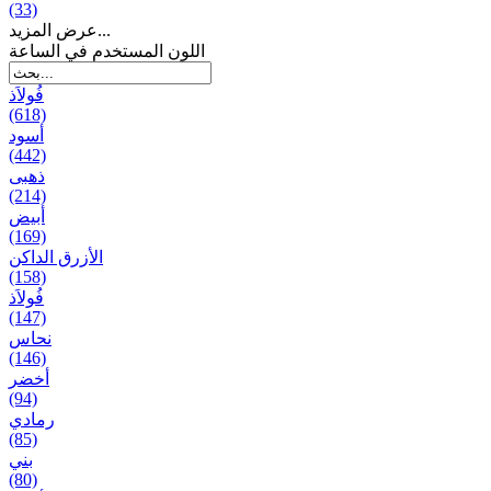
(33)
عرض المزيد...
اللون المستخدم في الساعة
فُولاَذ
(618)
أسود
(442)
ذهبی
(214)
أبيض
(169)
الأزرق الداكن
(158)
فُولاَذ
(147)
نحاس
(146)
أخضر
(94)
رمادي
(85)
بني
(80)