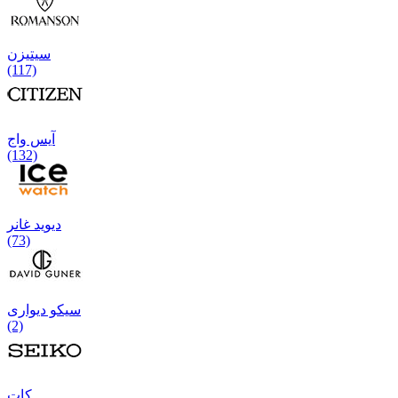
سیتیزن
(117)
آیس واج
(132)
دیوید غانر
(73)
سیکو دیواری
(2)
كات