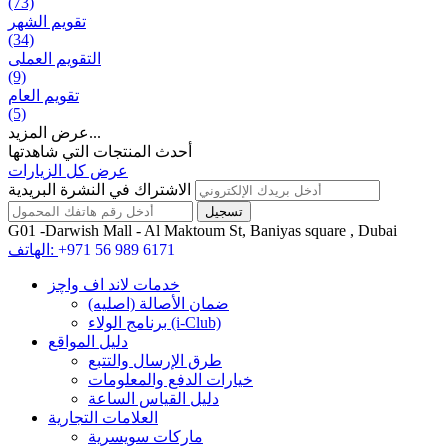
(73)
تقويم الشهر
(34)
التقويم العملی
(9)
تقويم العام
(5)
عرض المزيد...
أحدث المنتجات التي شاهدتها
عرض كل الزيارات
الاشتراك في النشرة البريدية
G01 -Darwish Mall - Al Maktoum St, Baniyas square , Dubai
+971 56 989 6171
الهاتف:
خدمات لاند اف واچز
ضمان الأصالة (اصلیه)
برنامج الولاء (i-Club)
دليل المواقع
طرق الإرسال والتتبع
خيارات الدفع والمعلومات
دليل القياس الساعة
العلامات التجارية
ماركات سويسرية