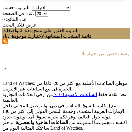
الترتيب حسب:
عدد في الصفحة:
عدد النتائج:
0
عرض فلاتر البحث
لم يتم العثور على منتج بهذه المواصفات
قائمة المنتجات المشابهة لاختيارك موجودة أدناه
وصف قصير عن اختياراتك
...
Land of Watches، موطن الساعات الأصلیة مع أکثر من 20 عامًا من
الخبرة فی بیع الساعات عبر الإنترنت.
نحن نقدم فقط
الساعات الأصلیة 100٪
من أرقى العلامات التجاریة
العالمیة.
مع إمکانیة التسوق المباشر فی دبی، والتوصیل المجانی داخل
الإمارات العربیة المتحدة، وخدمة الشحن الدولی إلى أکثر من 130
دولة حول العالم، نوفر لکم تجربة تسوق آمنة وبدون حدود.
اکتشف مجموعتنا المتنوعة من
الساعات الفاخرة والحصریة
، واختر
ساعتک المثالیة الیوم من Land of Watches.