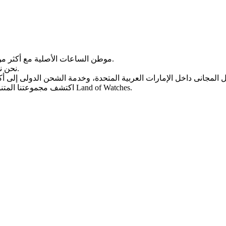
Land of Watches، موطن الساعات الأصلیة مع أکثر من 20 عامًا من الخبرة فی بیع الساعات عبر الإنترنت.
من أرقى العلامات التجاریة العالمیة.
نحن ن
، واختر ساعتک المثالیة الیوم من Land of Watches.
اکتشف مجموعتنا المتن