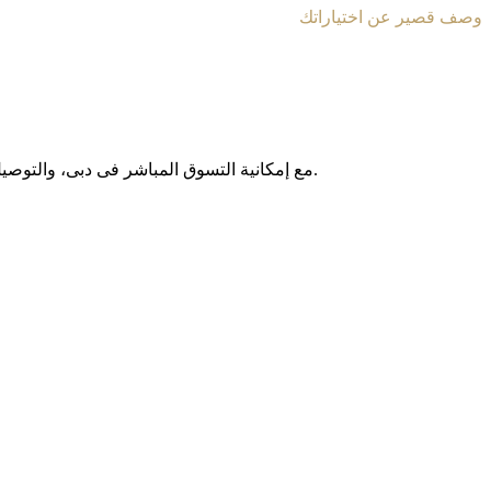
وصف قصير عن اختياراتك
مع إمکانیة التسوق المباشر فی دبی، والتوصیل المجانی داخل الإمارات العربیة المتحدة، وخدمة الشحن الدولی إلى أکثر من 130 دولة حول العالم، نوفر لکم تجربة تسوق آمنة وبدون حدود.