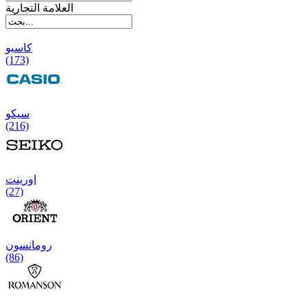
العلامة التجارية
کاسیو
(173)
سیکو
(216)
اورینت
(27)
رومانسون
(86)