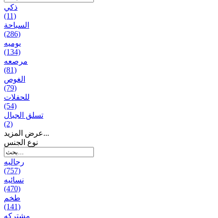
ذكي
(11)
السباحة
(286)
يومیه
(134)
مرصعه
(81)
الغوص
(79)
للحفلات
(54)
تسلق الجبال
(2)
عرض المزيد...
نوع الجنس
رجالیه
(757)
نسائیه
(470)
طخم
(141)
مشتركه