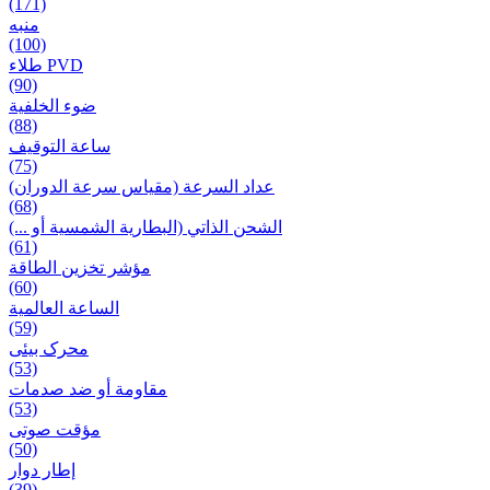
(171)
منبه
(100)
طلاء PVD
(90)
ضوء الخلفية
(88)
ساعة التوقيف
(75)
عداد السرعة (مقياس سرعة الدوران)
(68)
الشحن الذاتي (البطارية الشمسية أو ...)
(61)
مؤشر تخزين الطاقة
(60)
الساعة العالمية
(59)
محرک بیئی
(53)
مقاومة أو ضد صدمات
(53)
مؤقت صوتی
(50)
إطار دوار
(39)