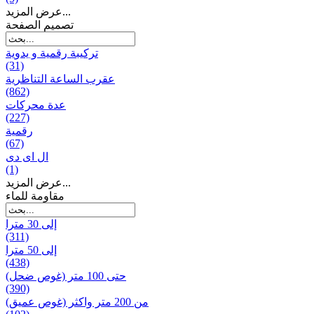
عرض المزيد...
تصميم الصفحة
تركيبة رقمية و يدوية
(31)
عقرب الساعة التناظرية
(862)
عدة محركات
(227)
رقمية
(67)
ال ای دی
(1)
عرض المزيد...
مقاومة للماء
إلى 30 مترا
(311)
إلى 50 مترا
(438)
حتى 100 متر (غوص ضحل)
(390)
من 200 متر واکثر (غوص عميق)