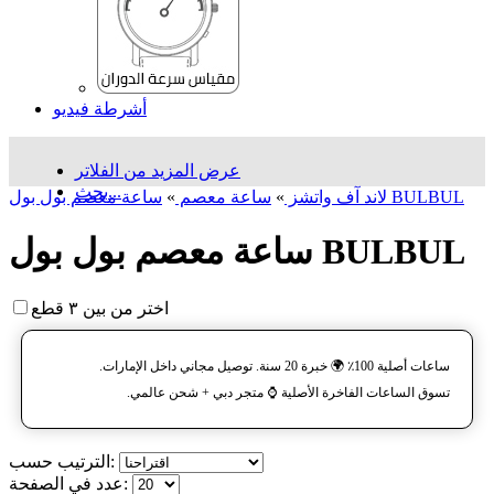
أشرطة فيديو
عرض المزيد من الفلاتر
بحث...
ساعة معصم بول بول BULBUL
لاند آف واتشز
»
ساعة معصم
»
ساعة معصم بول بول BULBUL
اختر من بين ٣ قطع
ساعات أصلية 100٪ 🌍 خبرة 20 سنة. توصيل مجاني داخل الإمارات.
تسوق الساعات الفاخرة الأصلية ⌚️ متجر دبي + شحن عالمي.
الترتيب حسب:
عدد في الصفحة: