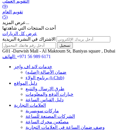
التقويم العملی
(9)
تقويم العام
(5)
عرض المزيد...
أحدث المنتجات التي شاهدتها
عرض كل الزيارات
الاشتراك في النشرة البريدية
G01 -Darwish Mall - Al Maktoum St, Baniyas square , Dubai
+971 56 989 6171
الهاتف:
خدمات لاند اف واچز
ضمان الأصالة (اصلیه)
برنامج الولاء (i-Club)
دليل المواقع
طرق الإرسال والتتبع
خيارات الدفع والمعلومات
دليل القياس الساعة
العلامات التجارية
ماركات سويسرية
الشركات المصنعة للساعة
مصنّعين محرك الساعة
وصف ضمان الساعة فی العلامات التجارية