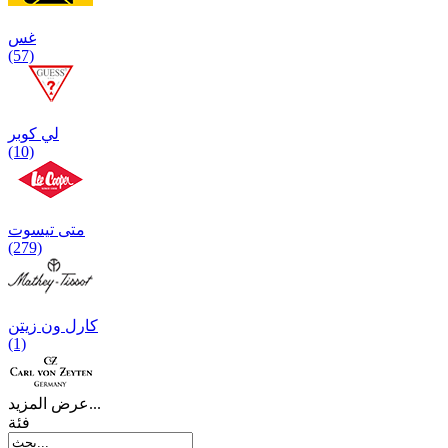
غس
(57)
لي كوبر
(10)
متی تیسوت
(279)
کارل ون زیتن
(1)
عرض المزيد...
فئة