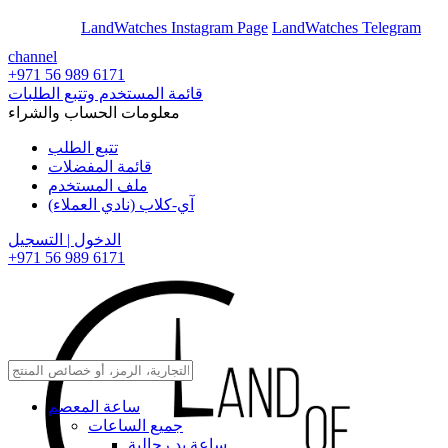
En
Ar
LandWatches Instagram Page
LandWatches Telegram
channel
+971 56 989 6171
قائمة المستخدم وتتبع الطلبات
معلومات الحساب والشراء
تتبع الطلب
قائمة المفضلات
ملف المستخدم
آي-كلاب (نادي العملاء)
الدخول | التسجيل
+971 56 989 6171
ساعة المعصم
جميع الساعات
ساعة يد رجالية