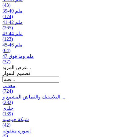
(43)
39-40 ملم
(174)
41-42 ملم
(265)
43-44 ملم
(123)
45-46 ملم
(64)
47 ملم وما فوق
(37)
عرض المزيد...
تصمیم السوار
معدنی
(724)
البلاستيك والقماش المشمع و ...
(282)
جلدی
(139)
شبكة خوصیه
(42)
إسورة مقفوله
(5)