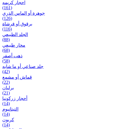
احجار کریمه
(161)
جوهرة أو الماس الذري
(126)
برقوق أو فرشاة
(116)
الجلد الطبيعي
(88)
محار طبيعي
(68)
ذهب أصفر
(58)
جلد صناعي أو ما شابه
(42)
قماش أو مشمع
(22)
برلیان
(21)
أحجار زركونيا
(14)
التيتانيوم
(14)
كربون
(14)