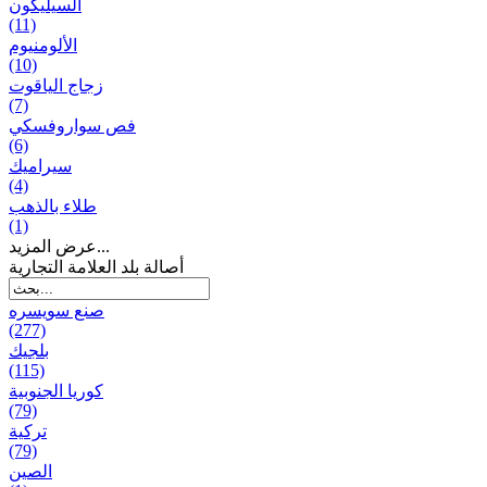
السيليكون
(11)
الألومنيوم
(10)
زجاج الياقوت
(7)
فص سواروفسكي
(6)
سيراميك
(4)
طلاء بالذهب
(1)
عرض المزيد...
أصالة بلد العلامة التجارية
صنع سویسره
(277)
بلجيك
(115)
كوريا الجنوبية
(79)
تركية
(79)
الصين