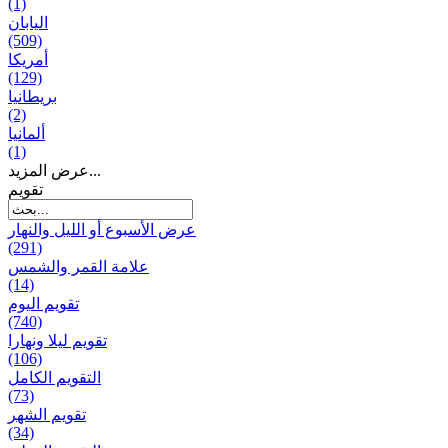
(1)
اليابان
(509)
أمريكا
(129)
بریطانیا
(2)
ألمانيا
(1)
عرض المزيد...
تقويم
عرض الأسبوع أو الليل والنهار
(291)
علامة القمر والشمس
(14)
تقویم الیوم
(740)
تقويم ليلا ونهارا
(106)
التقويم الكامل
(73)
تقويم الشهر
(34)