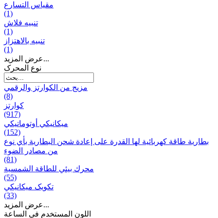
مقياس التسارع
(1)
تنبيه فلاش
(1)
تنبيه بالاهتزاز
(1)
عرض المزيد...
نوع المحرک
مزيج من الكوارتز والرقمي
(8)
كوارتز
(917)
ميكانيكي أوتوماتيكي
(152)
بطارية طاقة كهربائية لها القدرة على إعادة شحن البطارية بأي نوع
من مصادر الضوء
(81)
محرك بيئي للطاقة الشمسية
(55)
تکویک ميكانيكي
(33)
عرض المزيد...
اللون المستخدم في الساعة