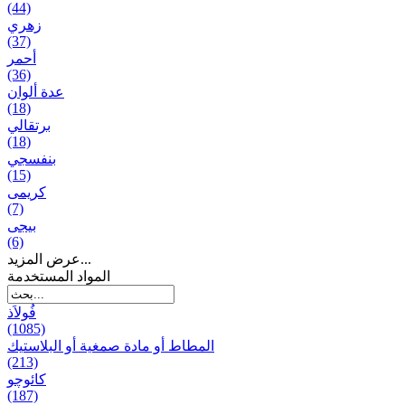
(44)
زهري
(37)
أحمر
(36)
عدة ألوان
(18)
برتقالي
(18)
بنفسجي
(15)
کریمی
(7)
بيجی
(6)
عرض المزيد...
المواد المستخدمة
فُولاَذ
(1085)
المطاط أو مادة صمغية أو البلاستيك
(213)
کائوچو
(187)