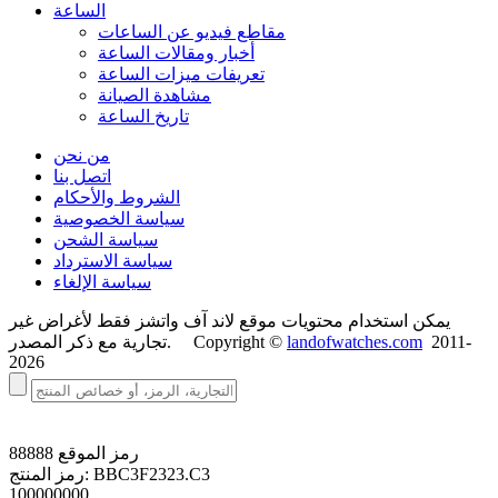
الساعة
مقاطع فيديو عن الساعات
أخبار ومقالات الساعة
تعريفات ميزات الساعة
مشاهدة الصيانة
تاريخ الساعة
من نحن
اتصل بنا
الشروط والأحكام
سياسة الخصوصية
سياسة الشحن
سياسة الاسترداد
سياسة الإلغاء
يمكن استخدام محتويات موقع لاند آف واتشز فقط لأغراض غير
2011-
landofwatches.com
تجارية مع ذكر المصدر. Copyright ©
2026
رمز الموقع
88888
BBC3F2323.C3
رمز المنتج:
100000000