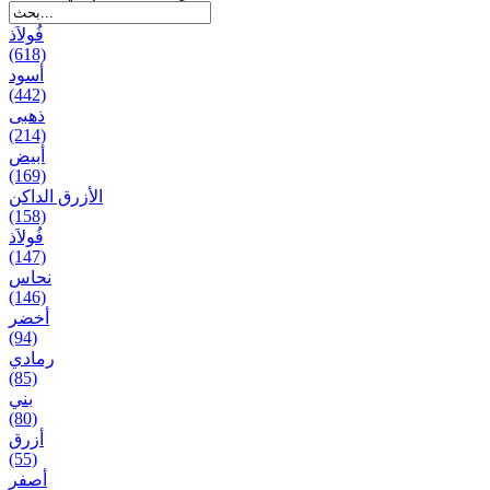
فُولاَذ
(618)
أسود
(442)
ذهبی
(214)
أبيض
(169)
الأزرق الداكن
(158)
فُولاَذ
(147)
نحاس
(146)
أخضر
(94)
رمادي
(85)
بني
(80)
أزرق
(55)
أصفر