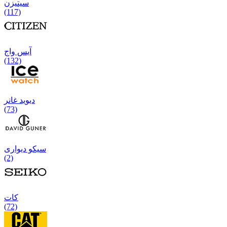
سیتیزن
(117)
آیس واج
(132)
دیوید غانر
(73)
سیکو دیواری
(2)
كات
(72)