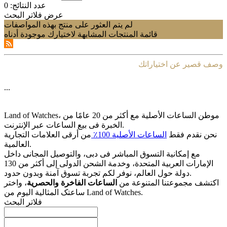
عدد النتائج:
0
عرض فلاتر البحث
لم يتم العثور على منتج بهذه المواصفات
قائمة المنتجات المشابهة لاختيارك موجودة أدناه
وصف قصير عن اختياراتك
...
Land of Watches، موطن الساعات الأصلیة مع أکثر من 20 عامًا من
الخبرة فی بیع الساعات عبر الإنترنت.
نحن نقدم فقط
الساعات الأصلیة 100٪
من أرقى العلامات التجاریة
العالمیة.
مع إمکانیة التسوق المباشر فی دبی، والتوصیل المجانی داخل
الإمارات العربیة المتحدة، وخدمة الشحن الدولی إلى أکثر من 130
دولة حول العالم، نوفر لکم تجربة تسوق آمنة وبدون حدود.
اکتشف مجموعتنا المتنوعة من
الساعات الفاخرة والحصریة
، واختر
ساعتک المثالیة الیوم من Land of Watches.
فلاتر البحث