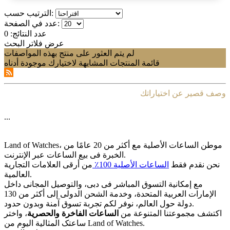
الترتيب حسب:
عدد في الصفحة:
عدد النتائج:
0
عرض فلاتر البحث
لم يتم العثور على منتج بهذه المواصفات
قائمة المنتجات المشابهة لاختيارك موجودة أدناه
وصف قصير عن اختياراتك
...
Land of Watches، موطن الساعات الأصلیة مع أکثر من 20 عامًا من
الخبرة فی بیع الساعات عبر الإنترنت.
نحن نقدم فقط
الساعات الأصلیة 100٪
من أرقى العلامات التجاریة
العالمیة.
مع إمکانیة التسوق المباشر فی دبی، والتوصیل المجانی داخل
الإمارات العربیة المتحدة، وخدمة الشحن الدولی إلى أکثر من 130
دولة حول العالم، نوفر لکم تجربة تسوق آمنة وبدون حدود.
اکتشف مجموعتنا المتنوعة من
الساعات الفاخرة والحصریة
، واختر
ساعتک المثالیة الیوم من Land of Watches.