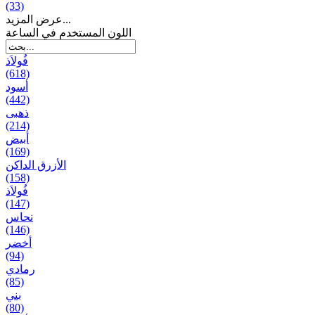
(33)
عرض المزيد...
اللون المستخدم في الساعة
فُولاَذ
(618)
أسود
(442)
ذهبی
(214)
أبيض
(169)
الأزرق الداكن
(158)
فُولاَذ
(147)
نحاس
(146)
أخضر
(94)
رمادي
(85)
بني
(80)