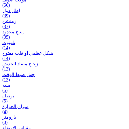
(50)
إطار دوار
(39)
زمنیتین
(37)
إنتاج محدود
(35)
بلوتوث
(14)
هيكل عظمي أو قلب مفتوح
(14)
زجاج مضاد للخدش
(13)
جهاز ضبط الوقت
(12)
منبه
(5)
بوصلة
(5)
ميزان الحرارة
(4)
بارومتر
(3)
مقياس الارتفاع