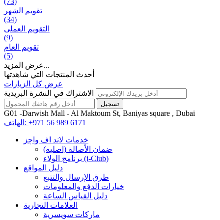
(73)
تقويم الشهر
(34)
التقويم العملی
(9)
تقويم العام
(5)
عرض المزيد...
أحدث المنتجات التي شاهدتها
عرض كل الزيارات
الاشتراك في النشرة البريدية
G01 -Darwish Mall - Al Maktoum St, Baniyas square , Dubai
+971 56 989 6171
الهاتف:
خدمات لاند اف واچز
ضمان الأصالة (اصلیه)
برنامج الولاء (i-Club)
دليل المواقع
طرق الإرسال والتتبع
خيارات الدفع والمعلومات
دليل القياس الساعة
العلامات التجارية
ماركات سويسرية