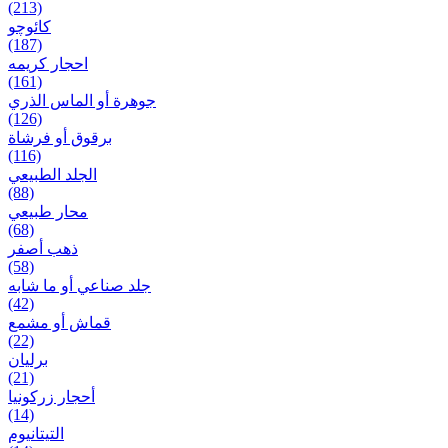
(213)
کائوچو
(187)
احجار کریمه
(161)
جوهرة أو الماس الذري
(126)
برقوق أو فرشاة
(116)
الجلد الطبيعي
(88)
محار طبيعي
(68)
ذهب أصفر
(58)
جلد صناعي أو ما شابه
(42)
قماش أو مشمع
(22)
برلیان
(21)
أحجار زركونيا
(14)
التيتانيوم