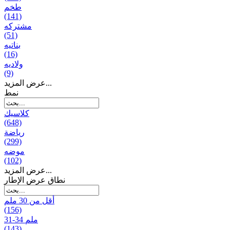
طخم
(141)
مشتركه
(51)
بناتیه
(16)
ولادیه
(9)
عرض المزيد...
نمط
كلاسيك
(648)
رياضة
(299)
موضه
(102)
عرض المزيد...
نطاق عرض الإطار
أقل من 30 ملم
(156)
31-34 ملم
(143)