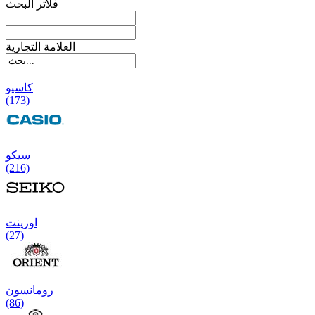
فلاتر البحث
العلامة التجارية
کاسیو
(173)
سیکو
(216)
اورینت
(27)
رومانسون
(86)