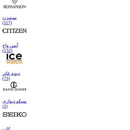
سیتیزن
(117)
آیس واج
(132)
دیوید غانر
(73)
سیکو دیواری
(2)
كات