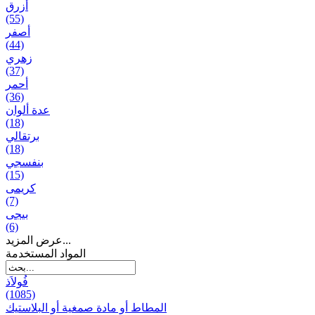
أزرق
(55)
أصفر
(44)
زهري
(37)
أحمر
(36)
عدة ألوان
(18)
برتقالي
(18)
بنفسجي
(15)
کریمی
(7)
بيجی
(6)
عرض المزيد...
المواد المستخدمة
فُولاَذ
(1085)
المطاط أو مادة صمغية أو البلاستيك