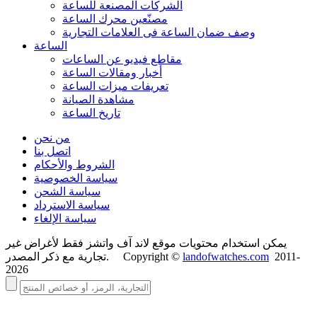
الشركات المصنعة للساعة
مصنّعين محرك الساعة
وصف ضمان الساعة فی العلامات التجارية
الساعة
مقاطع فيديو عن الساعات
أخبار ومقالات الساعة
تعريفات ميزات الساعة
مشاهدة الصيانة
تاريخ الساعة
من نحن
اتصل بنا
الشروط والأحكام
سياسة الخصوصية
سياسة الشحن
سياسة الاسترداد
سياسة الإلغاء
يمكن استخدام محتويات موقع لاند آف واتشز فقط لأغراض غير
2011-
landofwatches.com
تجارية مع ذكر المصدر. Copyright ©
2026