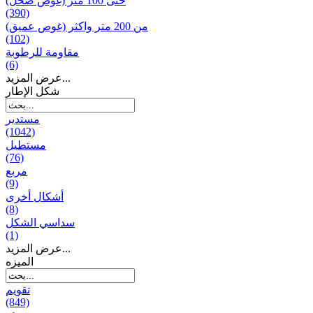
حتى 100 متر (غوص ضحل)
(390)
من 200 متر واکثر (غوص عميق)
(102)
مقاومة للرطوبة
(6)
عرض المزيد...
شكل الإطار
مستدير
(1042)
مستطيل
(76)
مربع
(9)
أشكال أخرى
(8)
سداسي الشكل
(1)
عرض المزيد...
المیزه
تقويم
(849)