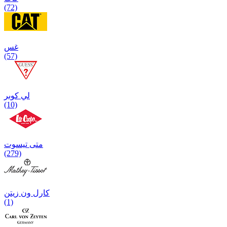
(72)
غس
(57)
لي كوبر
(10)
متی تیسوت
(279)
کارل ون زیتن
(1)