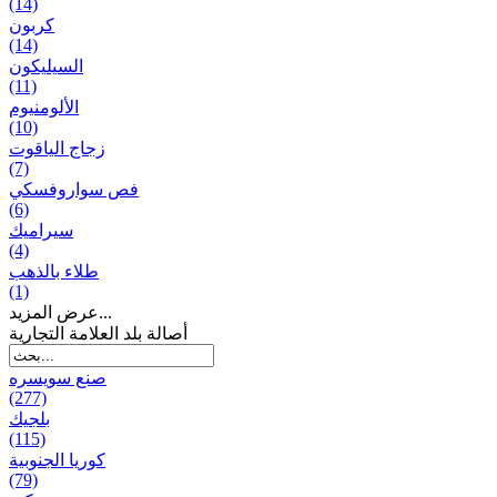
(14)
كربون
(14)
السيليكون
(11)
الألومنيوم
(10)
زجاج الياقوت
(7)
فص سواروفسكي
(6)
سيراميك
(4)
طلاء بالذهب
(1)
عرض المزيد...
أصالة بلد العلامة التجارية
صنع سویسره
(277)
بلجيك
(115)
كوريا الجنوبية
(79)