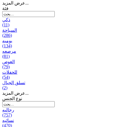
عرض المزيد...
فئة
ذكي
(11)
السباحة
(286)
يومیه
(134)
مرصعه
(81)
الغوص
(79)
للحفلات
(54)
تسلق الجبال
(2)
عرض المزيد...
نوع الجنس
رجالیه
(757)
نسائیه
(470)