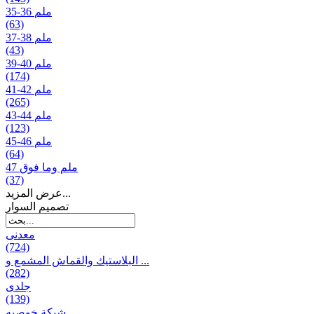
35-36 ملم
(63)
37-38 ملم
(43)
39-40 ملم
(174)
41-42 ملم
(265)
43-44 ملم
(123)
45-46 ملم
(64)
47 ملم وما فوق
(37)
عرض المزيد...
تصمیم السوار
معدنی
(724)
البلاستيك والقماش المشمع و ...
(282)
جلدی
(139)
شبكة خوصیه