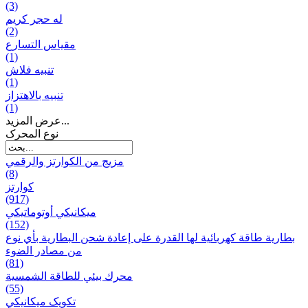
(3)
له حجر كريم
(2)
مقياس التسارع
(1)
تنبيه فلاش
(1)
تنبيه بالاهتزاز
(1)
عرض المزيد...
نوع المحرک
مزيج من الكوارتز والرقمي
(8)
كوارتز
(917)
ميكانيكي أوتوماتيكي
(152)
بطارية طاقة كهربائية لها القدرة على إعادة شحن البطارية بأي نوع
من مصادر الضوء
(81)
محرك بيئي للطاقة الشمسية
(55)
تکویک ميكانيكي