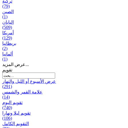
تركية
(79)
الصين
(1)
اليابان
(509)
أمريكا
(129)
بریطانیا
(2)
ألمانيا
(1)
عرض المزيد...
تقويم
عرض الأسبوع أو الليل والنهار
(291)
علامة القمر والشمس
(14)
تقویم الیوم
(740)
تقويم ليلا ونهارا
(106)
التقويم الكامل