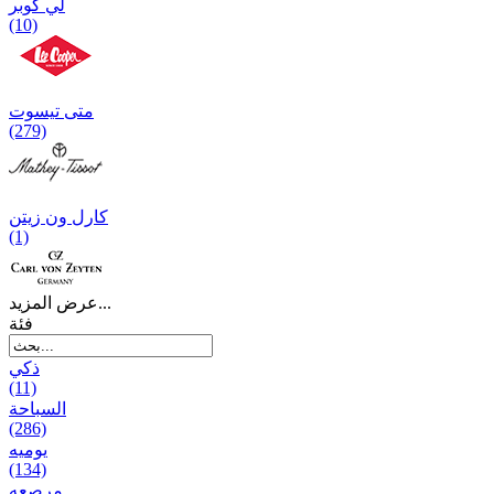
لي كوبر
(10)
متی تیسوت
(279)
کارل ون زیتن
(1)
عرض المزيد...
فئة
ذكي
(11)
السباحة
(286)
يومیه
(134)
مرصعه