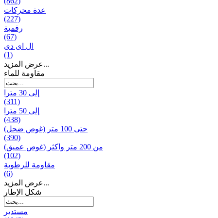
(862)
عدة محركات
(227)
رقمية
(67)
ال ای دی
(1)
عرض المزيد...
مقاومة للماء
إلى 30 مترا
(311)
إلى 50 مترا
(438)
حتى 100 متر (غوص ضحل)
(390)
من 200 متر واکثر (غوص عميق)
(102)
مقاومة للرطوبة
(6)
عرض المزيد...
شكل الإطار
مستدير