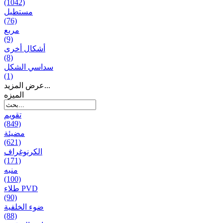
(1042)
مستطيل
(76)
مربع
(9)
أشكال أخرى
(8)
سداسي الشكل
(1)
عرض المزيد...
المیزه
تقويم
(849)
مضيئة
(621)
الكرنوغراف
(171)
منبه
(100)
طلاء PVD
(90)
ضوء الخلفية
(88)