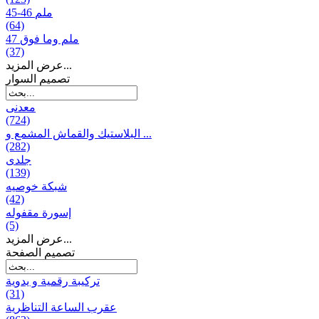
45-46 ملم
(64)
47 ملم وما فوق
(37)
عرض المزيد...
تصمیم السوار
معدنی
(724)
البلاستيك والقماش المشمع و ...
(282)
جلدی
(139)
شبكة خوصیه
(42)
إسورة مقفوله
(5)
عرض المزيد...
تصميم الصفحة
تركيبة رقمية و يدوية
(31)
عقرب الساعة التناظرية