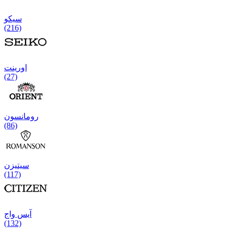
سیکو
(216)
اورینت
(27)
رومانسون
(86)
سیتیزن
(117)
آیس واج
(132)