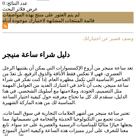
عدد النتائج:
0
عرض فلاتر البحث
لم يتم العثور على منتج بهذه المواصفات
قائمة المنتجات المشابهة لاختيارك موجودة أدناه
وصف قصير عن اختياراتك
دليل شراء ساعة منیجر
تعد ساعة منیجر من أروع الإكسسوارات التي يمكن أن يقتنيها الرجل
العصري، فهي لا تعكس فقط الأناقة والذوق الرفيع، بل تعدّ من
العناصر الأساسية التي تكمل مظهره العام. إذا كنت تفكر في شراء
ساعة منیجر، يجب أن تأخذ في اعتبارك العديد من العوامل المهمة
مثل التصميم، الجودة، وملاءمتها مع أسلوبك الشخصي. في هذا
الدليل، سنقدم لك كل ما تحتاج معرفته حول كيفية اختيار الساعة
المناسبة لك من هذه الماركة الشهيرة.
تعتبر ساعة منیجر من أشهر العلامات التجارية في سوق الساعات،
حيث تجمع بين التكنولوجيا الحديثة والفخامة في تصميماتها، مما
يجعلها خيارًا مثاليًا للمناسبات الرسمية والعصرية على حد سواء. تابع
معنا للتعرف على أبرز مميزات هذه الساعة وكيفية اختيار النموذج