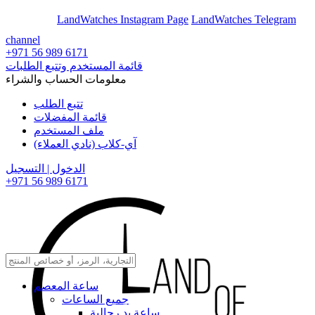
En
Ar
LandWatches Instagram Page
LandWatches Telegram
channel
+971 56 989 6171
قائمة المستخدم وتتبع الطلبات
معلومات الحساب والشراء
تتبع الطلب
قائمة المفضلات
ملف المستخدم
آي-كلاب (نادي العملاء)
الدخول | التسجيل
+971 56 989 6171
ساعة المعصم
جميع الساعات
ساعة يد رجالية