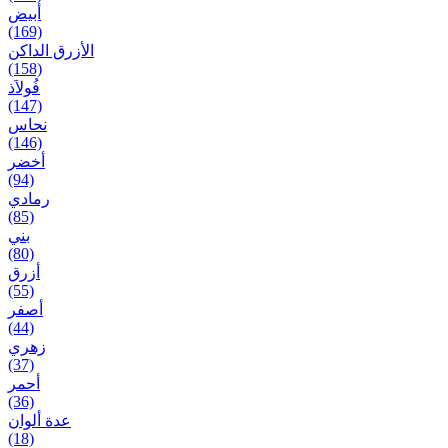
أبيض
(169)
الأزرق الداكن
(158)
فُولاَذ
(147)
نحاس
(146)
أخضر
(94)
رمادي
(85)
بني
(80)
أزرق
(55)
أصفر
(44)
زهري
(37)
أحمر
(36)
عدة ألوان
(18)