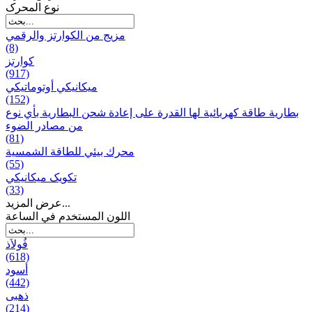
نوع المحرک
مزيج من الكوارتز والرقمي
(8)
كوارتز
(917)
ميكانيكي أوتوماتيكي
(152)
بطارية طاقة كهربائية لها القدرة على إعادة شحن البطارية بأي نوع
من مصادر الضوء
(81)
محرك بيئي للطاقة الشمسية
(55)
تکویک ميكانيكي
(33)
عرض المزيد...
اللون المستخدم في الساعة
فُولاَذ
(618)
أسود
(442)
ذهبی
(214)