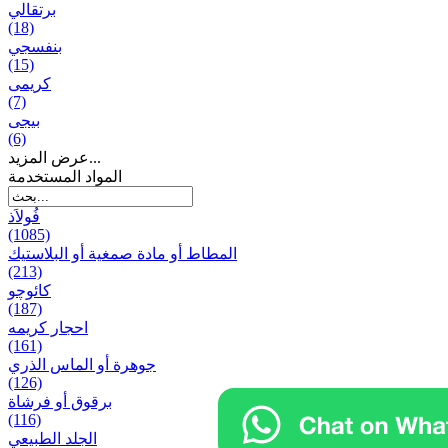
برتقالي
(18)
بنفسجي
(15)
کریمی
(7)
بيجی
(6)
عرض المزيد...
المواد المستخدمة
فُولاَذ
(1085)
المطاط أو مادة صمغية أو البلاستيك
(213)
کائوچو
(187)
احجار کریمه
(161)
جوهرة أو الماس الذري
(126)
برقوق أو فرشاة
(116)
الجلد الطبيعي