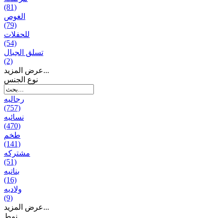
(81)
الغوص
(79)
للحفلات
(54)
تسلق الجبال
(2)
عرض المزيد...
نوع الجنس
رجالیه
(757)
نسائیه
(470)
طخم
(141)
مشتركه
(51)
بناتیه
(16)
ولادیه
(9)
عرض المزيد...
نمط