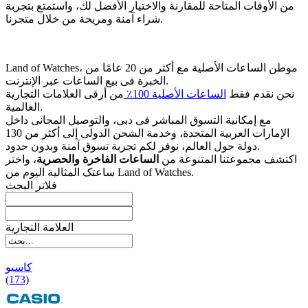
من الأوقات المتاحة للمقارنة والاختيار الأفضل لك، واستمتع بتجربة
شراء آمنة ومريحة من خلال متجرنا.
Land of Watches، موطن الساعات الأصلیة مع أکثر من 20 عامًا من
الخبرة فی بیع الساعات عبر الإنترنت.
نحن نقدم فقط
الساعات الأصلیة 100٪
من أرقى العلامات التجاریة
العالمیة.
مع إمکانیة التسوق المباشر فی دبی، والتوصیل المجانی داخل
الإمارات العربیة المتحدة، وخدمة الشحن الدولی إلى أکثر من 130
دولة حول العالم، نوفر لکم تجربة تسوق آمنة وبدون حدود.
اکتشف مجموعتنا المتنوعة من
الساعات الفاخرة والحصریة
، واختر
ساعتک المثالیة الیوم من Land of Watches.
فلاتر البحث
العلامة التجارية
کاسیو
(173)