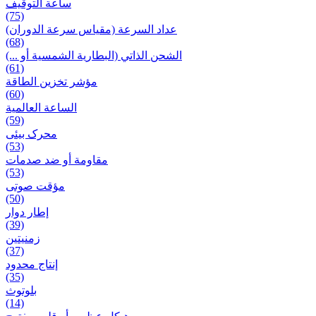
ساعة التوقيف
(75)
عداد السرعة (مقياس سرعة الدوران)
(68)
الشحن الذاتي (البطارية الشمسية أو ...)
(61)
مؤشر تخزين الطاقة
(60)
الساعة العالمية
(59)
محرک بیئی
(53)
مقاومة أو ضد صدمات
(53)
مؤقت صوتی
(50)
إطار دوار
(39)
زمنیتین
(37)
إنتاج محدود
(35)
بلوتوث
(14)