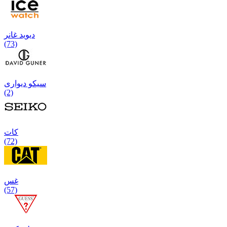
دیوید غانر
(73)
سیکو دیواری
(2)
كات
(72)
غس
(57)