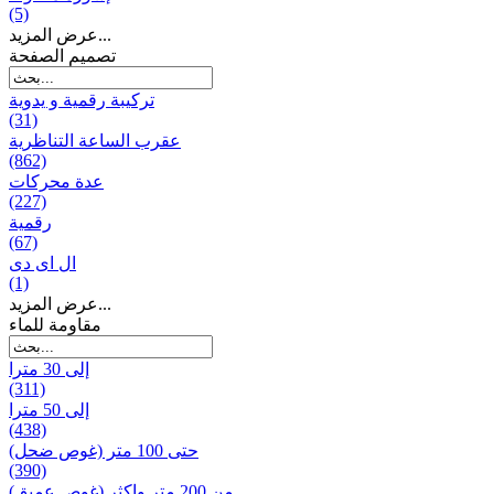
(5)
عرض المزيد...
تصميم الصفحة
تركيبة رقمية و يدوية
(31)
عقرب الساعة التناظرية
(862)
عدة محركات
(227)
رقمية
(67)
ال ای دی
(1)
عرض المزيد...
مقاومة للماء
إلى 30 مترا
(311)
إلى 50 مترا
(438)
حتى 100 متر (غوص ضحل)
(390)
من 200 متر واکثر (غوص عميق)