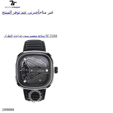
غير متاح
أخبرني عند توفر المنتج
ساعة معصم سون فرایدی الطراز SF-T3/04
109880