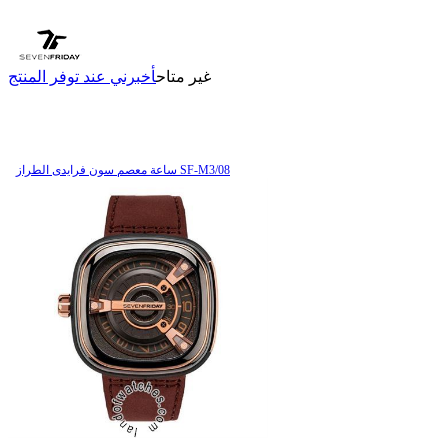
غير متاح
أخبرني عند توفر المنتج
ساعة معصم سون فرایدی الطراز SF-M3/08