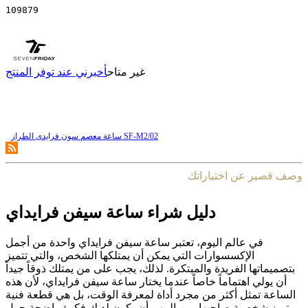
109879
غير متاح
أخبرني عند توفر المنتج
ساعة معصم سون فرایدی الطراز SF-M2/02
وصف قصير عن اختياراتك
دليل شراء ساعة سيفن فرايداي
في عالم اليوم، تعتبر ساعة سيفن فرايداي واحدة من أجمل
الإكسسوارات التي يمكن أن يمتلكها الشخص، والتي تتميز
بتصميماتها الفريدة والمبتكرة. لذلك، يجب على من يمتلك ذوقاً جيداً
أن يولي اهتماماً خاصاً عندما يختار ساعة سيفن فرايداي، لأن هذه
الساعة تمثل أكثر من مجرد أداة لمعرفة الوقت، بل هي قطعة فنية
تبرز شخصية صاحبها. من المهم أن يكون لديك فكرة واضحة حول