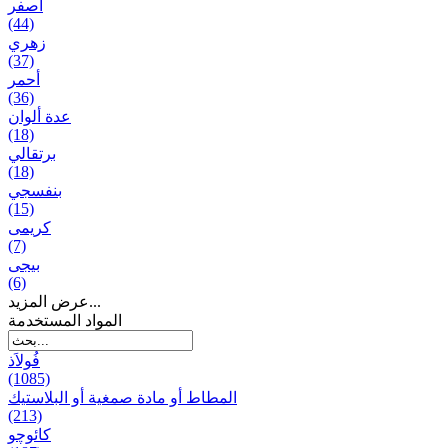
أصفر
(44)
زهري
(37)
أحمر
(36)
عدة ألوان
(18)
برتقالي
(18)
بنفسجي
(15)
کریمی
(7)
بيجی
(6)
عرض المزيد...
المواد المستخدمة
فُولاَذ
(1085)
المطاط أو مادة صمغية أو البلاستيك
(213)
کائوچو