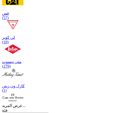
غس
(57)
لي كوبر
(10)
متی تیسوت
(279)
کارل ون زیتن
(1)
عرض المزيد...
فئة