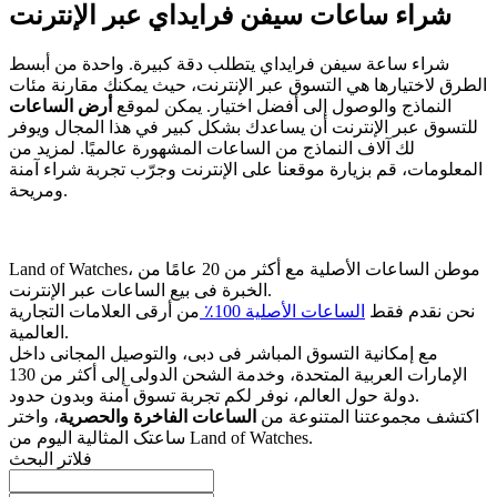
شراء ساعات سيفن فرايداي عبر الإنترنت
شراء ساعة سيفن فرايداي يتطلب دقة كبيرة. واحدة من أبسط
الطرق لاختيارها هي التسوق عبر الإنترنت، حيث يمكنك مقارنة مئات
النماذج والوصول إلى أفضل اختيار. يمكن لموقع
أرض الساعات
للتسوق عبر الإنترنت أن يساعدك بشكل كبير في هذا المجال ويوفر
لك آلاف النماذج من الساعات المشهورة عالميًا. لمزيد من
المعلومات، قم بزيارة موقعنا على الإنترنت وجرّب تجربة شراء آمنة
ومريحة.
Land of Watches، موطن الساعات الأصلیة مع أکثر من 20 عامًا من
الخبرة فی بیع الساعات عبر الإنترنت.
نحن نقدم فقط
الساعات الأصلیة 100٪
من أرقى العلامات التجاریة
العالمیة.
مع إمکانیة التسوق المباشر فی دبی، والتوصیل المجانی داخل
الإمارات العربیة المتحدة، وخدمة الشحن الدولی إلى أکثر من 130
دولة حول العالم، نوفر لکم تجربة تسوق آمنة وبدون حدود.
اکتشف مجموعتنا المتنوعة من
الساعات الفاخرة والحصریة
، واختر
ساعتک المثالیة الیوم من Land of Watches.
فلاتر البحث