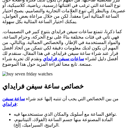
نوع الساعة التي ترغب في اقتنائها (رسمية، رياضية، كلاسيكية، أو
عصرية). وبالنظر إلى تنوع العلامات التجارية والتصاميم، يصبح اختيار
الساعة المثالية أمراً معقداً. لكن من خلال مراعاة بعض العوامل،
يمكنك اختيار الساعة المثالية بكل سهولة.
كما ذكرنا، تتمتع ساعات سيفن فرايداي بتنوع كبير في التصميمات.
فهي تأتي في فئات مختلفة بناءً على نوع الحركة، وحزام الساعة،
والمواد المستخدمة في الإطار، والخصائص الجمالية. وبالتالي، من
المهم أن يكون لديك معلومات دقيقة لكي تتمكن من اتخاذ أفضل
قرار عند شراء ساعة سيفن فرايداي. في هذا المقال، سنقدم لك
أفضل دليل لشراء
ساعات سيفن فرايداي
ونقدم لك تجربة شراء
ممتعة. تابع معنا لقراءة المزيد حول هذا الموضوع.
خصائص ساعة سيفن فرايداي
من بين الخصائص التي يجب أن تنتبه إليها عند شراء
ساعة سيفن
:
فرايداي
توافق الساعة مع أسلوبك والمكان الذي ستستخدمها فيه.
المادة المصنوعة منها جسم الساعة (الفولاذ، التيتانيوم،
الراتينج، السيراميك، إلخ).