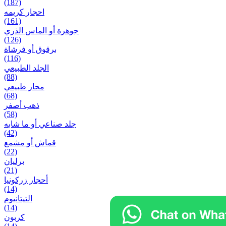
(187)
احجار کریمه
(161)
جوهرة أو الماس الذري
(126)
برقوق أو فرشاة
(116)
الجلد الطبيعي
(88)
محار طبيعي
(68)
ذهب أصفر
(58)
جلد صناعي أو ما شابه
(42)
قماش أو مشمع
(22)
برلیان
(21)
أحجار زركونيا
(14)
التيتانيوم
(14)
كربون