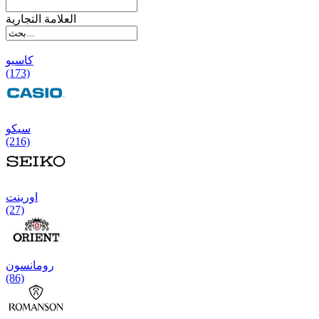
العلامة التجارية
کاسیو
(173)
سیکو
(216)
اورینت
(27)
رومانسون
(86)