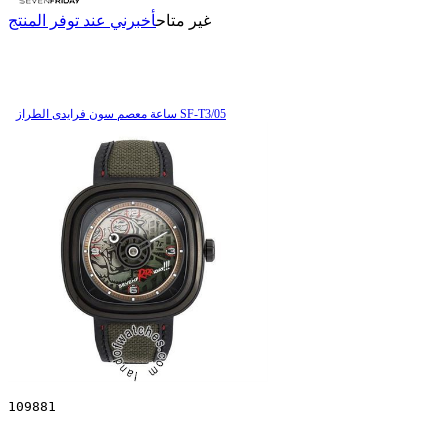
غير متاح
أخبرني عند توفر المنتج
ساعة معصم سون فرایدی الطراز SF-T3/05
109881