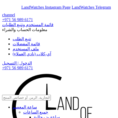
En
Ar
LandWatches Instagram Page
LandWatches Telegram
channel
+971 56 989 6171
قائمة المستخدم وتتبع الطلبات
معلومات الحساب والشراء
تتبع الطلب
قائمة المفضلات
ملف المستخدم
آي-كلاب (نادي العملاء)
الدخول | التسجيل
+971 56 989 6171
ساعة المعصم
جميع الساعات
ساعة يد رجالية