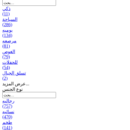
ذكي
(11)
السباحة
(286)
يومیه
(134)
مرصعه
(81)
الغوص
(79)
للحفلات
(54)
تسلق الجبال
(2)
عرض المزيد...
نوع الجنس
رجالیه
(757)
نسائیه
(470)
طخم
(141)