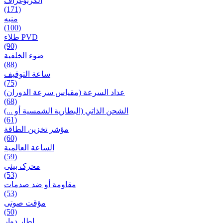
الكرنوغراف
(171)
منبه
(100)
طلاء PVD
(90)
ضوء الخلفية
(88)
ساعة التوقيف
(75)
عداد السرعة (مقياس سرعة الدوران)
(68)
الشحن الذاتي (البطارية الشمسية أو ...)
(61)
مؤشر تخزين الطاقة
(60)
الساعة العالمية
(59)
محرک بیئی
(53)
مقاومة أو ضد صدمات
(53)
مؤقت صوتی
(50)
إطار دوار