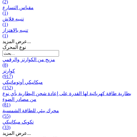
(2)
مقياس التسارع
(1)
تنبيه فلاش
(1)
تنبيه بالاهتزاز
(1)
عرض المزيد...
نوع المحرک
مزيج من الكوارتز والرقمي
(8)
كوارتز
(917)
ميكانيكي أوتوماتيكي
(152)
بطارية طاقة كهربائية لها القدرة على إعادة شحن البطارية بأي نوع
من مصادر الضوء
(81)
محرك بيئي للطاقة الشمسية
(55)
تکویک ميكانيكي
(33)
عرض المزيد...