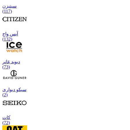
سیتیزن
(117)
آیس واج
(132)
دیوید غانر
(73)
سیکو دیواری
(2)
كات
(72)