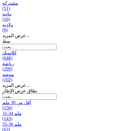
مشتركه
(51)
بناتیه
(16)
ولادیه
(9)
عرض المزيد...
نمط
كلاسيك
(648)
رياضة
(299)
موضه
(102)
عرض المزيد...
نطاق عرض الإطار
أقل من 30 ملم
(156)
31-34 ملم
(143)
35-36 ملم
(63)