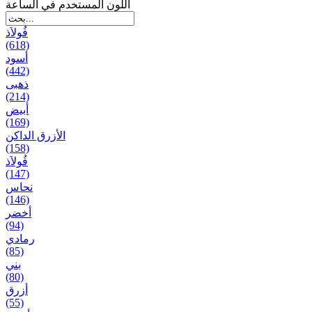
اللون المستخدم في الساعة
فُولاَذ
(618)
أسود
(442)
ذهبی
(214)
أبيض
(169)
الأزرق الداكن
(158)
فُولاَذ
(147)
نحاس
(146)
أخضر
(94)
رمادي
(85)
بني
(80)
أزرق
(55)