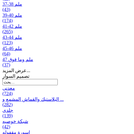
37-38 ملم
(43)
39-40 ملم
(174)
41-42 ملم
(265)
43-44 ملم
(123)
45-46 ملم
(64)
47 ملم وما فوق
(37)
عرض المزيد...
تصمیم السوار
معدنی
(724)
البلاستيك والقماش المشمع و ...
(282)
جلدی
(139)
شبكة خوصیه
(42)
إسورة مقفوله