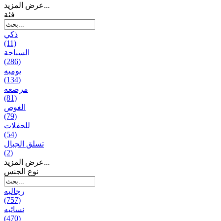
عرض المزيد...
فئة
ذكي
(11)
السباحة
(286)
يومیه
(134)
مرصعه
(81)
الغوص
(79)
للحفلات
(54)
تسلق الجبال
(2)
عرض المزيد...
نوع الجنس
رجالیه
(757)
نسائیه
(470)