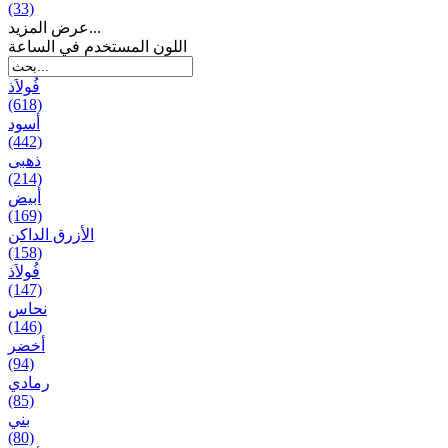
(33)
عرض المزيد...
اللون المستخدم في الساعة
فُولاَذ
(618)
أسود
(442)
ذهبی
(214)
أبيض
(169)
الأزرق الداكن
(158)
فُولاَذ
(147)
نحاس
(146)
أخضر
(94)
رمادي
(85)
بني
(80)