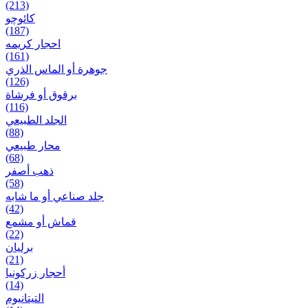
(213)
کائوچو
(187)
احجار کریمه
(161)
جوهرة أو الماس الذري
(126)
برقوق أو فرشاة
(116)
الجلد الطبيعي
(88)
محار طبيعي
(68)
ذهب أصفر
(58)
جلد صناعي أو ما شابه
(42)
قماش أو مشمع
(22)
برلیان
(21)
أحجار زركونيا
(14)
التيتانيوم