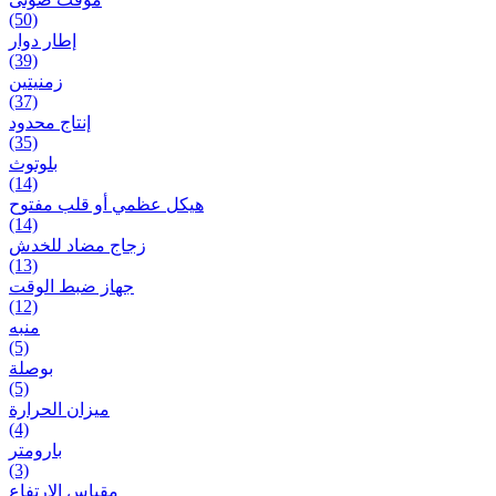
(50)
إطار دوار
(39)
زمنیتین
(37)
إنتاج محدود
(35)
بلوتوث
(14)
هيكل عظمي أو قلب مفتوح
(14)
زجاج مضاد للخدش
(13)
جهاز ضبط الوقت
(12)
منبه
(5)
بوصلة
(5)
ميزان الحرارة
(4)
بارومتر
(3)
مقياس الارتفاع