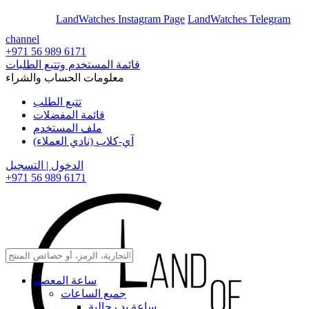
En
Ar
LandWatches Instagram Page
LandWatches Telegram
channel
+971 56 989 6171
قائمة المستخدم وتتبع الطلبات
معلومات الحساب والشراء
تتبع الطلب
قائمة المفضلات
ملف المستخدم
آي-كلاب (نادي العملاء)
الدخول | التسجيل
+971 56 989 6171
ساعة المعصم
جميع الساعات
ساعة يد رجالية