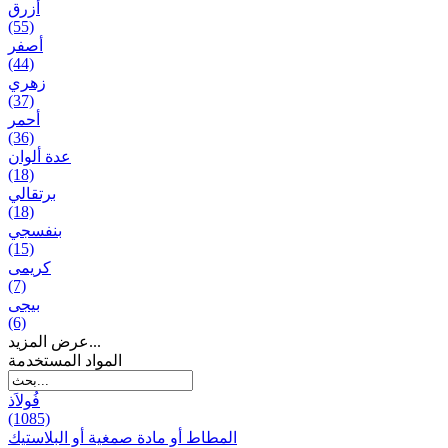
أزرق
(55)
أصفر
(44)
زهري
(37)
أحمر
(36)
عدة ألوان
(18)
برتقالي
(18)
بنفسجي
(15)
کریمی
(7)
بيجی
(6)
عرض المزيد...
المواد المستخدمة
فُولاَذ
(1085)
المطاط أو مادة صمغية أو البلاستيك