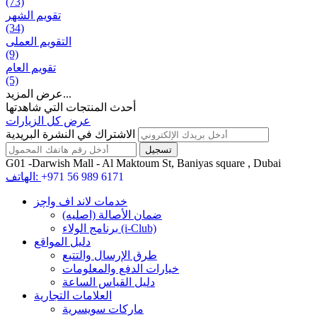
(73)
تقويم الشهر
(34)
التقويم العملی
(9)
تقويم العام
(5)
عرض المزيد...
أحدث المنتجات التي شاهدتها
عرض كل الزيارات
الاشتراك في النشرة البريدية
G01 -Darwish Mall - Al Maktoum St, Baniyas square , Dubai
+971 56 989 6171
الهاتف:
خدمات لاند اف واچز
ضمان الأصالة (اصلیه)
برنامج الولاء (i-Club)
دليل المواقع
طرق الإرسال والتتبع
خيارات الدفع والمعلومات
دليل القياس الساعة
العلامات التجارية
ماركات سويسرية