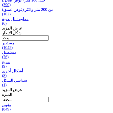
حتى 100 متر (غوص ضحل)
(390)
من 200 متر واکثر (غوص عميق)
(102)
مقاومة للرطوبة
(6)
عرض المزيد...
شكل الإطار
مستدير
(1042)
مستطيل
(76)
مربع
(9)
أشكال أخرى
(8)
سداسي الشكل
(1)
عرض المزيد...
المیزه
تقويم
(849)