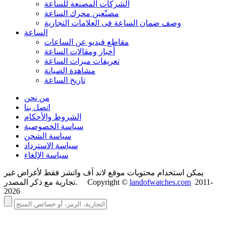
الشركات المصنعة للساعة
مصنّعين محرك الساعة
وصف ضمان الساعة فی العلامات التجارية
الساعة
مقاطع فيديو عن الساعات
أخبار ومقالات الساعة
تعريفات ميزات الساعة
مشاهدة الصيانة
تاريخ الساعة
من نحن
اتصل بنا
الشروط والأحكام
سياسة الخصوصية
سياسة الشحن
سياسة الاسترداد
سياسة الإلغاء
يمكن استخدام محتويات موقع لاند آف واتشز فقط لأغراض غير
2011-
landofwatches.com
تجارية مع ذكر المصدر. Copyright ©
2026