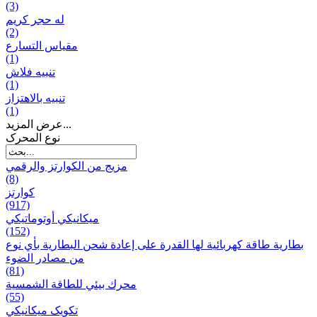
(3)
له حجر كريم
(2)
مقياس التسارع
(1)
تنبيه فلاش
(1)
تنبيه بالاهتزاز
(1)
عرض المزيد...
نوع المحرک
مزيج من الكوارتز والرقمي
(8)
كوارتز
(917)
ميكانيكي أوتوماتيكي
(152)
بطارية طاقة كهربائية لها القدرة على إعادة شحن البطارية بأي نوع
من مصادر الضوء
(81)
محرك بيئي للطاقة الشمسية
(55)
تکویک ميكانيكي