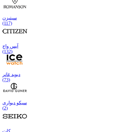
سیتیزن
(117)
آیس واج
(132)
دیوید غانر
(73)
سیکو دیواری
(2)
كات