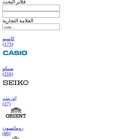
فلاتر البحث
العلامة التجارية
کاسیو
(173)
سیکو
(216)
اورینت
(27)
رومانسون
(86)