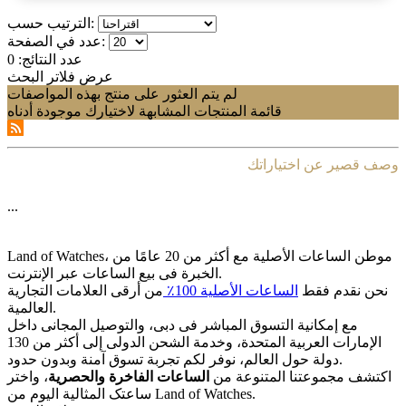
الترتيب حسب:
عدد في الصفحة:
عدد النتائج:
0
عرض فلاتر البحث
لم يتم العثور على منتج بهذه المواصفات
قائمة المنتجات المشابهة لاختيارك موجودة أدناه
وصف قصير عن اختياراتك
...
Land of Watches، موطن الساعات الأصلیة مع أکثر من 20 عامًا من
الخبرة فی بیع الساعات عبر الإنترنت.
نحن نقدم فقط
الساعات الأصلیة 100٪
من أرقى العلامات التجاریة
العالمیة.
مع إمکانیة التسوق المباشر فی دبی، والتوصیل المجانی داخل
الإمارات العربیة المتحدة، وخدمة الشحن الدولی إلى أکثر من 130
دولة حول العالم، نوفر لکم تجربة تسوق آمنة وبدون حدود.
اکتشف مجموعتنا المتنوعة من
الساعات الفاخرة والحصریة
، واختر
ساعتک المثالیة الیوم من Land of Watches.