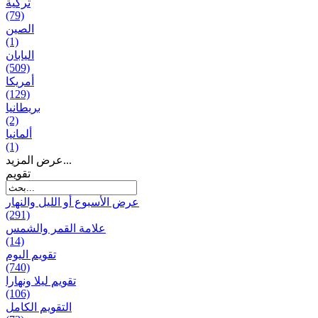
تركية
(79)
الصين
(1)
اليابان
(509)
أمريكا
(129)
بریطانیا
(2)
ألمانيا
(1)
عرض المزيد...
تقويم
عرض الأسبوع أو الليل والنهار
(291)
علامة القمر والشمس
(14)
تقویم الیوم
(740)
تقويم ليلا ونهارا
(106)
التقويم الكامل