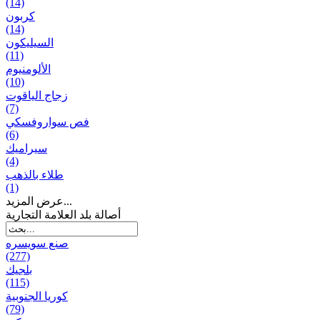
(14)
كربون
(14)
السيليكون
(11)
الألومنيوم
(10)
زجاج الياقوت
(7)
فص سواروفسكي
(6)
سيراميك
(4)
طلاء بالذهب
(1)
عرض المزيد...
أصالة بلد العلامة التجارية
صنع سویسره
(277)
بلجيك
(115)
كوريا الجنوبية
(79)