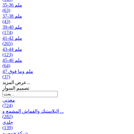
35-36 ملم
(63)
37-38 ملم
(43)
39-40 ملم
(174)
41-42 ملم
(265)
43-44 ملم
(123)
45-46 ملم
(64)
47 ملم وما فوق
(37)
عرض المزيد...
تصمیم السوار
معدنی
(724)
البلاستيك والقماش المشمع و ...
(282)
جلدی
(139)
شبكة خوصیه