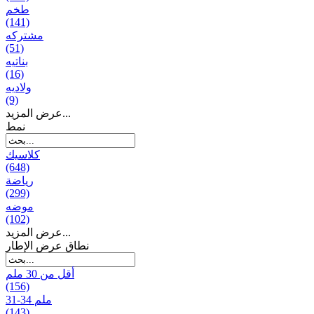
طخم
(141)
مشتركه
(51)
بناتیه
(16)
ولادیه
(9)
عرض المزيد...
نمط
كلاسيك
(648)
رياضة
(299)
موضه
(102)
عرض المزيد...
نطاق عرض الإطار
أقل من 30 ملم
(156)
31-34 ملم
(143)