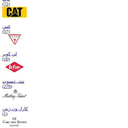
(72)
غس
(57)
لي كوبر
(10)
متی تیسوت
(279)
کارل ون زیتن
(1)