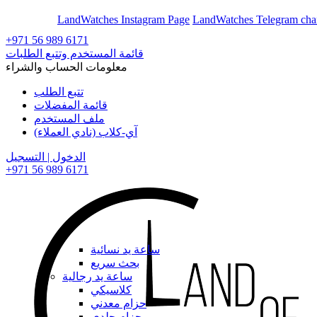
En
Ar
LandWatches Instagram Page
LandWatches Telegram cha
+971 56 989 6171
قائمة المستخدم وتتبع الطلبات
معلومات الحساب والشراء
تتبع الطلب
قائمة المفضلات
ملف المستخدم
آي-كلاب (نادي العملاء)
الدخول | التسجيل
+971 56 989 6171
ساعة يد نسائية
بحث سريع
ساعة يد رجالية
كلاسيكي
حزام معدني
حزام جلدي