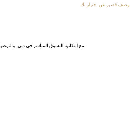
وصف قصير عن اختياراتك
مع إمکانیة التسوق المباشر فی دبی، والتوصیل المجانی داخل الإمارات العربیة المتحدة، وخدمة الشحن الدولی إلى أکثر من 130 دولة حول العالم، نوفر لکم تجربة تسوق آمنة وبدون حدود.