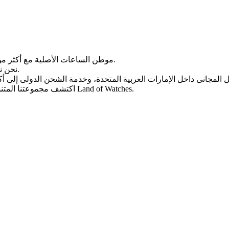
Land of Watches، موطن الساعات الأصلیة مع أکثر من 20 عامًا من الخبرة فی بیع الساعات عبر الإنترنت.
من أرقى العلامات التجاریة العالمیة.
نحن ن
، واختر ساعتک المثالیة الیوم من Land of Watches.
اکتشف مجموعتنا المتن