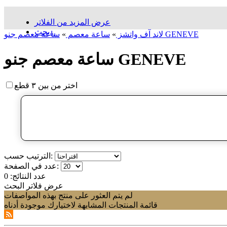
عرض المزيد من الفلاتر
بحث...
ساعة معصم جنو GENEVE
لاند آف واتشز
»
ساعة معصم
»
ساعة معصم جنو GENEVE
اختر من بين ٣ قطع
الترتيب حسب:
عدد في الصفحة:
عدد النتائج:
0
عرض فلاتر البحث
لم يتم العثور على منتج بهذه المواصفات
قائمة المنتجات المشابهة لاختيارك موجودة أدناه