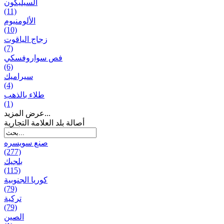
السيليكون
(11)
الألومنيوم
(10)
زجاج الياقوت
(7)
فص سواروفسكي
(6)
سيراميك
(4)
طلاء بالذهب
(1)
عرض المزيد...
أصالة بلد العلامة التجارية
صنع سویسره
(277)
بلجيك
(115)
كوريا الجنوبية
(79)
تركية
(79)
الصين