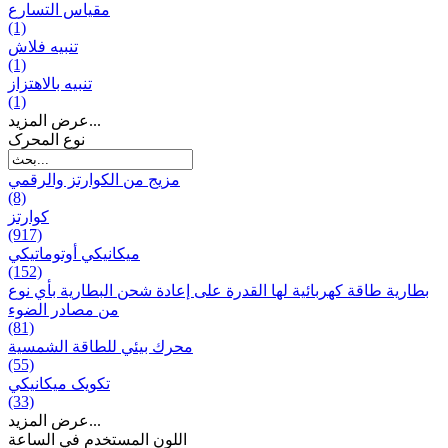
مقياس التسارع
(1)
تنبيه فلاش
(1)
تنبيه بالاهتزاز
(1)
عرض المزيد...
نوع المحرک
مزيج من الكوارتز والرقمي
(8)
كوارتز
(917)
ميكانيكي أوتوماتيكي
(152)
بطارية طاقة كهربائية لها القدرة على إعادة شحن البطارية بأي نوع
من مصادر الضوء
(81)
محرك بيئي للطاقة الشمسية
(55)
تکویک ميكانيكي
(33)
عرض المزيد...
اللون المستخدم في الساعة