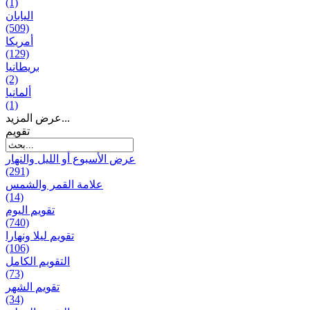
(1)
اليابان
(509)
أمريكا
(129)
بریطانیا
(2)
ألمانيا
(1)
عرض المزيد...
تقويم
عرض الأسبوع أو الليل والنهار
(291)
علامة القمر والشمس
(14)
تقویم الیوم
(740)
تقويم ليلا ونهارا
(106)
التقويم الكامل
(73)
تقويم الشهر
(34)