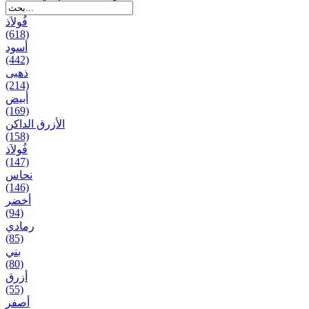
فُولاَذ
(618)
أسود
(442)
ذهبی
(214)
أبيض
(169)
الأزرق الداكن
(158)
فُولاَذ
(147)
نحاس
(146)
أخضر
(94)
رمادي
(85)
بني
(80)
أزرق
(55)
أصفر