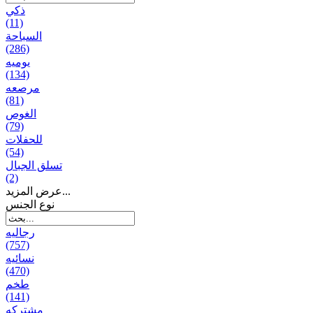
ذكي
(11)
السباحة
(286)
يومیه
(134)
مرصعه
(81)
الغوص
(79)
للحفلات
(54)
تسلق الجبال
(2)
عرض المزيد...
نوع الجنس
رجالیه
(757)
نسائیه
(470)
طخم
(141)
مشتركه