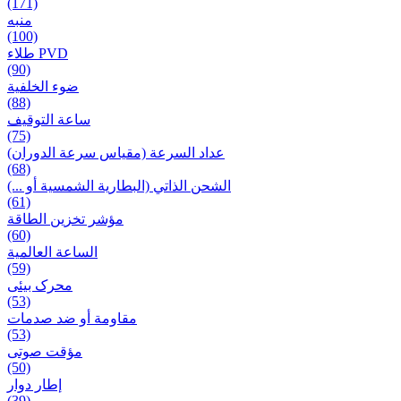
(171)
منبه
(100)
طلاء PVD
(90)
ضوء الخلفية
(88)
ساعة التوقيف
(75)
عداد السرعة (مقياس سرعة الدوران)
(68)
الشحن الذاتي (البطارية الشمسية أو ...)
(61)
مؤشر تخزين الطاقة
(60)
الساعة العالمية
(59)
محرک بیئی
(53)
مقاومة أو ضد صدمات
(53)
مؤقت صوتی
(50)
إطار دوار
(39)