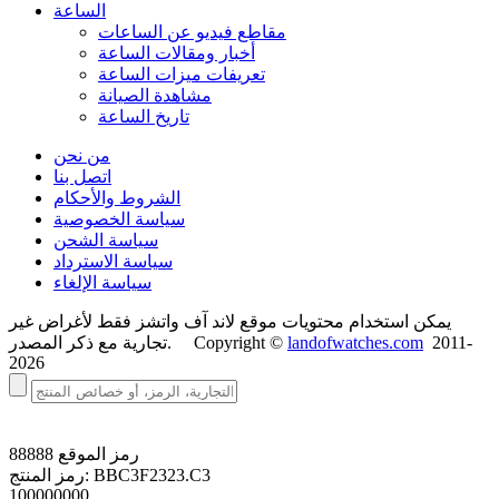
الساعة
مقاطع فيديو عن الساعات
أخبار ومقالات الساعة
تعريفات ميزات الساعة
مشاهدة الصيانة
تاريخ الساعة
من نحن
اتصل بنا
الشروط والأحكام
سياسة الخصوصية
سياسة الشحن
سياسة الاسترداد
سياسة الإلغاء
يمكن استخدام محتويات موقع لاند آف واتشز فقط لأغراض غير
2011-
landofwatches.com
تجارية مع ذكر المصدر. Copyright ©
2026
رمز الموقع
88888
BBC3F2323.C3
رمز المنتج:
100000000