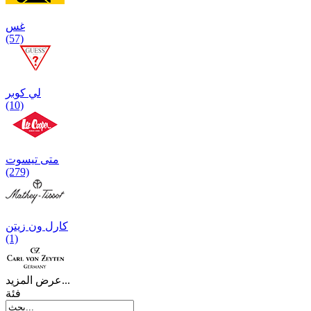
غس
(57)
لي كوبر
(10)
متی تیسوت
(279)
کارل ون زیتن
(1)
عرض المزيد...
فئة