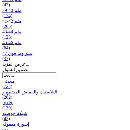
(43)
39-40 ملم
(174)
41-42 ملم
(265)
43-44 ملم
(123)
45-46 ملم
(64)
47 ملم وما فوق
(37)
عرض المزيد...
تصمیم السوار
معدنی
(724)
البلاستيك والقماش المشمع و ...
(282)
جلدی
(139)
شبكة خوصیه
(42)
إسورة مقفوله
(5)