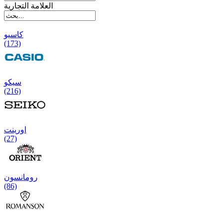
العلامة التجارية
کاسیو
(173)
سیکو
(216)
اورینت
(27)
رومانسون
(86)