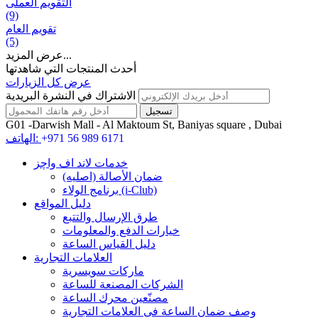
التقويم العملی
(9)
تقويم العام
(5)
عرض المزيد...
أحدث المنتجات التي شاهدتها
عرض كل الزيارات
الاشتراك في النشرة البريدية
G01 -Darwish Mall - Al Maktoum St, Baniyas square , Dubai
+971 56 989 6171
الهاتف:
خدمات لاند اف واچز
ضمان الأصالة (اصلیه)
برنامج الولاء (i-Club)
دليل المواقع
طرق الإرسال والتتبع
خيارات الدفع والمعلومات
دليل القياس الساعة
العلامات التجارية
ماركات سويسرية
الشركات المصنعة للساعة
مصنّعين محرك الساعة
وصف ضمان الساعة فی العلامات التجارية