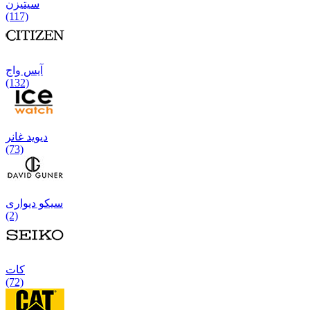
سیتیزن
(117)
آیس واج
(132)
دیوید غانر
(73)
سیکو دیواری
(2)
كات
(72)