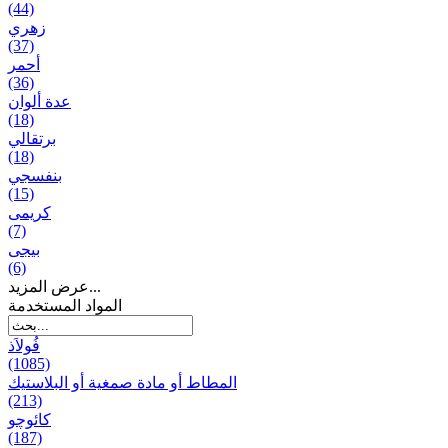
(44)
زهري
(37)
أحمر
(36)
عدة ألوان
(18)
برتقالي
(18)
بنفسجي
(15)
کریمی
(7)
بيجی
(6)
عرض المزيد...
المواد المستخدمة
فُولاَذ
(1085)
المطاط أو مادة صمغية أو البلاستيك
(213)
کائوچو
(187)