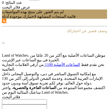
عدد النتائج:
0
عرض فلاتر البحث
لم يتم العثور على منتج بهذه المواصفات
قائمة المنتجات المشابهة لاختيارك موجودة أدناه
وصف قصير عن اختياراتك
...
Land of Watches، موطن الساعات الأصلیة مع أکثر من 20 عامًا من
الخبرة فی بیع الساعات عبر الإنترنت.
نحن نقدم فقط
الساعات الأصلیة 100٪
من أرقى العلامات التجاریة
العالمیة.
مع إمکانیة التسوق المباشر فی دبی، والتوصیل المجانی داخل
الإمارات العربیة المتحدة، وخدمة الشحن الدولی إلى أکثر من 130
دولة حول العالم، نوفر لکم تجربة تسوق آمنة وبدون حدود.
اکتشف مجموعتنا المتنوعة من
الساعات الفاخرة والحصریة
، واختر
ساعتک المثالیة الیوم من Land of Watches.
فلاتر البحث