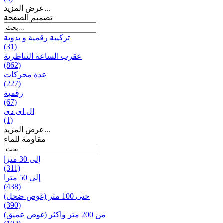
عرض المزيد...
تصميم الصفحة
تركيبة رقمية و يدوية
(31)
عقرب الساعة التناظرية
(862)
عدة محركات
(227)
رقمية
(67)
ال ای دی
(1)
عرض المزيد...
مقاومة للماء
إلى 30 مترا
(311)
إلى 50 مترا
(438)
حتى 100 متر (غوص ضحل)
(390)
من 200 متر واکثر (غوص عميق)