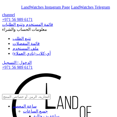
En
Ar
LandWatches Instagram Page
LandWatches Telegram
channel
+971 56 989 6171
قائمة المستخدم وتتبع الطلبات
معلومات الحساب والشراء
تتبع الطلب
قائمة المفضلات
ملف المستخدم
آي-كلاب (نادي العملاء)
الدخول | التسجيل
+971 56 989 6171
ساعة المعصم
جميع الساعات
ساعة يد رجالية