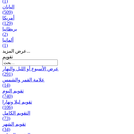
(1)
اليابان
(509)
أمريكا
(129)
بریطانیا
(2)
ألمانيا
(1)
عرض المزيد...
تقويم
عرض الأسبوع أو الليل والنهار
(291)
علامة القمر والشمس
(14)
تقویم الیوم
(740)
تقويم ليلا ونهارا
(106)
التقويم الكامل
(73)
تقويم الشهر
(34)