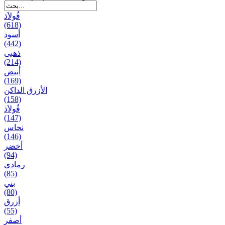
فُولاَذ
(618)
أسود
(442)
ذهبی
(214)
أبيض
(169)
الأزرق الداكن
(158)
فُولاَذ
(147)
نحاس
(146)
أخضر
(94)
رمادي
(85)
بني
(80)
أزرق
(55)
أصفر