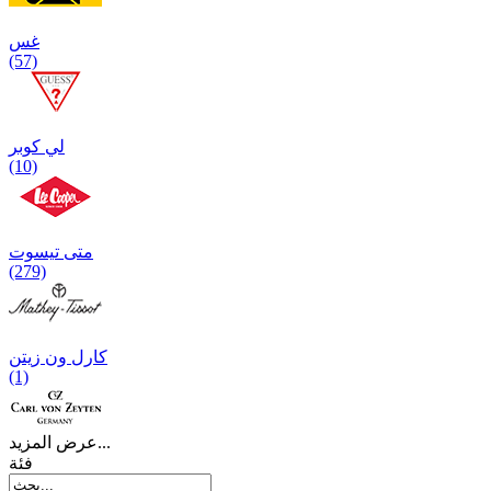
غس
(57)
لي كوبر
(10)
متی تیسوت
(279)
کارل ون زیتن
(1)
عرض المزيد...
فئة