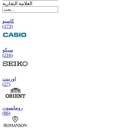
العلامة التجارية
کاسیو
(173)
سیکو
(216)
اورینت
(27)
رومانسون
(86)