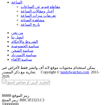
الساعة
مقاطع فيديو عن الساعات
أخبار ومقالات الساعة
تعريفات ميزات الساعة
مشاهدة الصيانة
تاريخ الساعة
من نحن
اتصل بنا
الشروط والأحكام
سياسة الخصوصية
سياسة الشحن
سياسة الاسترداد
سياسة الإلغاء
يمكن استخدام محتويات موقع لاند آف واتشز فقط لأغراض غير
2011-
landofwatches.com
تجارية مع ذكر المصدر. Copyright ©
2026
رمز الموقع
88888
BBC3F2323.C3
رمز المنتج:
100000000