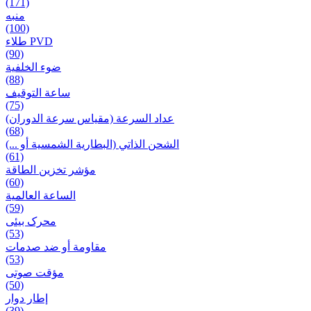
(171)
منبه
(100)
طلاء PVD
(90)
ضوء الخلفية
(88)
ساعة التوقيف
(75)
عداد السرعة (مقياس سرعة الدوران)
(68)
الشحن الذاتي (البطارية الشمسية أو ...)
(61)
مؤشر تخزين الطاقة
(60)
الساعة العالمية
(59)
محرک بیئی
(53)
مقاومة أو ضد صدمات
(53)
مؤقت صوتی
(50)
إطار دوار
(39)