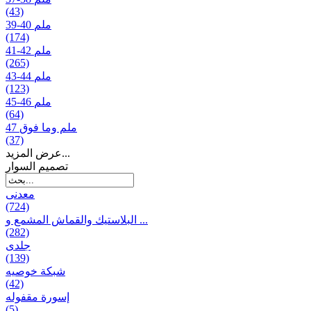
(43)
39-40 ملم
(174)
41-42 ملم
(265)
43-44 ملم
(123)
45-46 ملم
(64)
47 ملم وما فوق
(37)
عرض المزيد...
تصمیم السوار
معدنی
(724)
البلاستيك والقماش المشمع و ...
(282)
جلدی
(139)
شبكة خوصیه
(42)
إسورة مقفوله
(5)