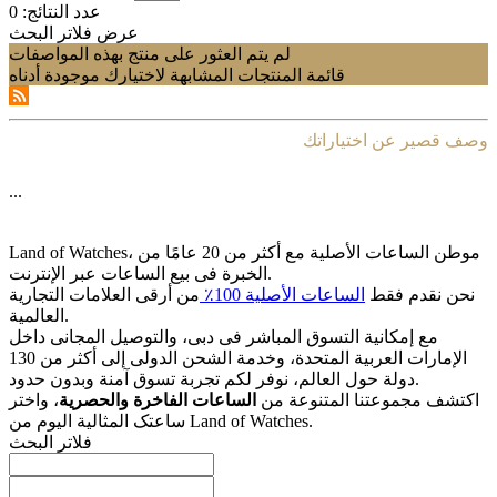
عدد النتائج:
0
عرض فلاتر البحث
لم يتم العثور على منتج بهذه المواصفات
قائمة المنتجات المشابهة لاختيارك موجودة أدناه
وصف قصير عن اختياراتك
...
Land of Watches، موطن الساعات الأصلیة مع أکثر من 20 عامًا من
الخبرة فی بیع الساعات عبر الإنترنت.
نحن نقدم فقط
الساعات الأصلیة 100٪
من أرقى العلامات التجاریة
العالمیة.
مع إمکانیة التسوق المباشر فی دبی، والتوصیل المجانی داخل
الإمارات العربیة المتحدة، وخدمة الشحن الدولی إلى أکثر من 130
دولة حول العالم، نوفر لکم تجربة تسوق آمنة وبدون حدود.
اکتشف مجموعتنا المتنوعة من
الساعات الفاخرة والحصریة
، واختر
ساعتک المثالیة الیوم من Land of Watches.
فلاتر البحث