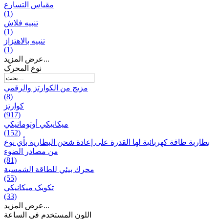
مقياس التسارع
(1)
تنبيه فلاش
(1)
تنبيه بالاهتزاز
(1)
عرض المزيد...
نوع المحرک
مزيج من الكوارتز والرقمي
(8)
كوارتز
(917)
ميكانيكي أوتوماتيكي
(152)
بطارية طاقة كهربائية لها القدرة على إعادة شحن البطارية بأي نوع
من مصادر الضوء
(81)
محرك بيئي للطاقة الشمسية
(55)
تکویک ميكانيكي
(33)
عرض المزيد...
اللون المستخدم في الساعة