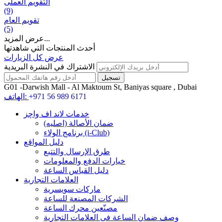
التقويم العملی
(9)
تقويم العام
(5)
عرض المزيد...
أحدث المنتجات التي شاهدتها
عرض كل الزيارات
الاشتراك في النشرة البريدية
G01 -Darwish Mall - Al Maktoum St, Baniyas square , Dubai
+971 56 989 6171
الهاتف:
خدمات لاند اف واچز
ضمان الأصالة (اصلیه)
برنامج الولاء (i-Club)
دليل المواقع
طرق الإرسال والتتبع
خيارات الدفع والمعلومات
دليل القياس الساعة
العلامات التجارية
ماركات سويسرية
الشركات المصنعة للساعة
مصنّعين محرك الساعة
وصف ضمان الساعة فی العلامات التجارية