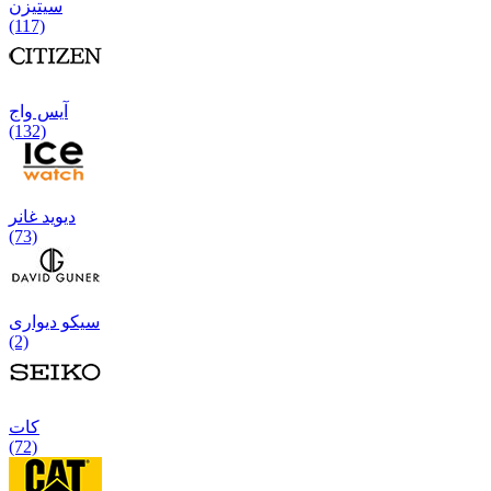
سیتیزن
(117)
آیس واج
(132)
دیوید غانر
(73)
سیکو دیواری
(2)
كات
(72)