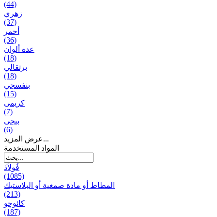
(44)
زهري
(37)
أحمر
(36)
عدة ألوان
(18)
برتقالي
(18)
بنفسجي
(15)
کریمی
(7)
بيجی
(6)
عرض المزيد...
المواد المستخدمة
فُولاَذ
(1085)
المطاط أو مادة صمغية أو البلاستيك
(213)
کائوچو
(187)