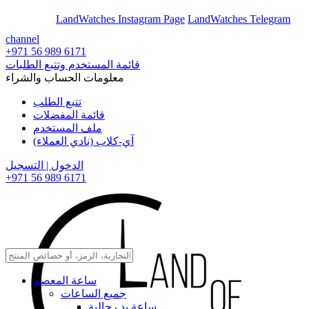
En
Ar
LandWatches Instagram Page
LandWatches Telegram
channel
+971 56 989 6171
قائمة المستخدم وتتبع الطلبات
معلومات الحساب والشراء
تتبع الطلب
قائمة المفضلات
ملف المستخدم
آي-كلاب (نادي العملاء)
الدخول | التسجيل
+971 56 989 6171
ساعة المعصم
جميع الساعات
ساعة يد رجالية