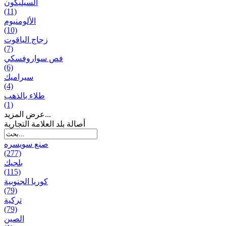
السيليكون
(11)
الألومنيوم
(10)
زجاج الياقوت
(7)
فص سواروفسكي
(6)
سيراميك
(4)
طلاء بالذهب
(1)
عرض المزيد...
أصالة بلد العلامة التجارية
صنع سویسره
(277)
بلجيك
(115)
كوريا الجنوبية
(79)
تركية
(79)
الصين