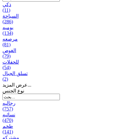
ذكي
(11)
السباحة
(286)
يومیه
(134)
مرصعه
(81)
الغوص
(79)
للحفلات
(54)
تسلق الجبال
(2)
عرض المزيد...
نوع الجنس
رجالیه
(757)
نسائیه
(470)
طخم
(141)
مشتركه