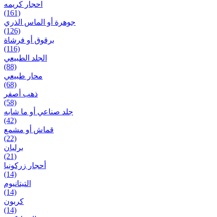
احجار کریمه
(161)
جوهرة أو الماس الذري
(126)
برقوق أو فرشاة
(116)
الجلد الطبيعي
(88)
محار طبيعي
(68)
ذهب أصفر
(58)
جلد صناعي أو ما شابه
(42)
قماش أو مشمع
(22)
برلیان
(21)
أحجار زركونيا
(14)
التيتانيوم
(14)
كربون
(14)