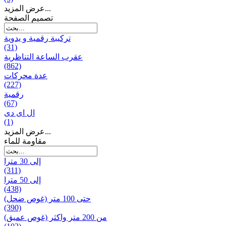
عرض المزيد...
تصميم الصفحة
تركيبة رقمية و يدوية
(31)
عقرب الساعة التناظرية
(862)
عدة محركات
(227)
رقمية
(67)
ال ای دی
(1)
عرض المزيد...
مقاومة للماء
إلى 30 مترا
(311)
إلى 50 مترا
(438)
حتى 100 متر (غوص ضحل)
(390)
من 200 متر واکثر (غوص عميق)