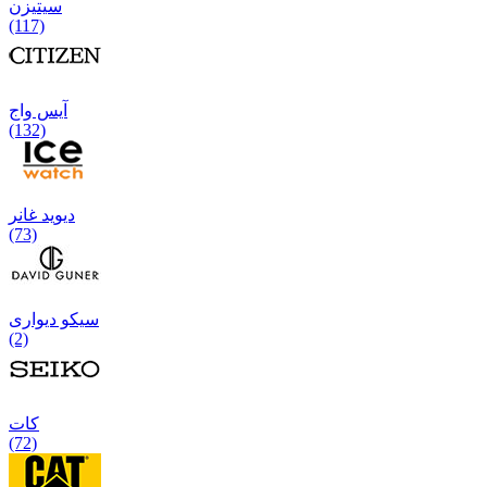
سیتیزن
(117)
آیس واج
(132)
دیوید غانر
(73)
سیکو دیواری
(2)
كات
(72)