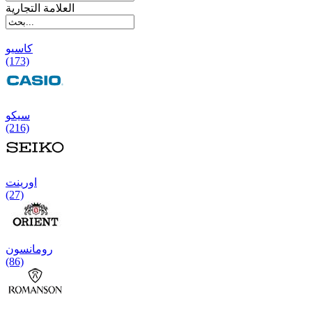
العلامة التجارية
کاسیو
(173)
سیکو
(216)
اورینت
(27)
رومانسون
(86)