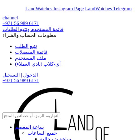
En
Ar
LandWatches Instagram Page
LandWatches Telegram
channel
+971 56 989 6171
قائمة المستخدم وتتبع الطلبات
معلومات الحساب والشراء
تتبع الطلب
قائمة المفضلات
ملف المستخدم
آي-كلاب (نادي العملاء)
الدخول | التسجيل
+971 56 989 6171
ساعة المعصم
جميع الساعات
ساعة يد رجالية