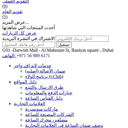
التقويم العملی
(9)
تقويم العام
(5)
عرض المزيد...
أحدث المنتجات التي شاهدتها
عرض كل الزيارات
الاشتراك في النشرة البريدية
G01 -Darwish Mall - Al Maktoum St, Baniyas square , Dubai
+971 56 989 6171
الهاتف:
خدمات لاند اف واچز
ضمان الأصالة (اصلیه)
برنامج الولاء (i-Club)
دليل المواقع
طرق الإرسال والتتبع
خيارات الدفع والمعلومات
دليل القياس الساعة
العلامات التجارية
ماركات سويسرية
الشركات المصنعة للساعة
مصنّعين محرك الساعة
وصف ضمان الساعة فی العلامات التجارية