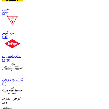
غس
(57)
لي كوبر
(10)
متی تیسوت
(279)
کارل ون زیتن
(1)
عرض المزيد...
فئة