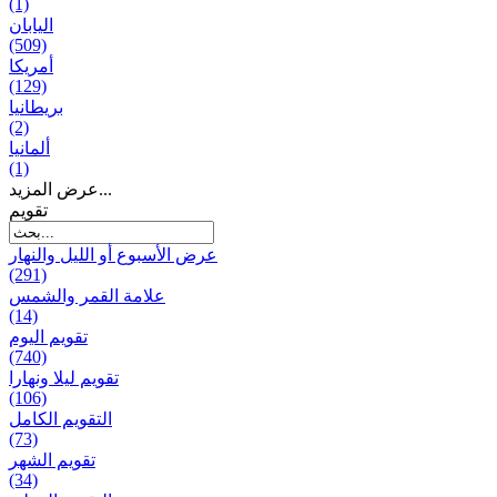
(1)
اليابان
(509)
أمريكا
(129)
بریطانیا
(2)
ألمانيا
(1)
عرض المزيد...
تقويم
عرض الأسبوع أو الليل والنهار
(291)
علامة القمر والشمس
(14)
تقویم الیوم
(740)
تقويم ليلا ونهارا
(106)
التقويم الكامل
(73)
تقويم الشهر
(34)