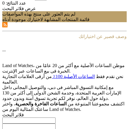
عدد النتائج:
0
عرض فلاتر البحث
لم يتم العثور على منتج بهذه المواصفات
قائمة المنتجات المشابهة لاختيارك موجودة أدناه
وصف قصير عن اختياراتك
...
Land of Watches، موطن الساعات الأصلیة مع أکثر من 20 عامًا من
الخبرة فی بیع الساعات عبر الإنترنت.
نحن نقدم فقط
الساعات الأصلیة 100٪
من أرقى العلامات التجاریة
العالمیة.
مع إمکانیة التسوق المباشر فی دبی، والتوصیل المجانی داخل
الإمارات العربیة المتحدة، وخدمة الشحن الدولی إلى أکثر من 130
دولة حول العالم، نوفر لکم تجربة تسوق آمنة وبدون حدود.
اکتشف مجموعتنا المتنوعة من
الساعات الفاخرة والحصریة
، واختر
ساعتک المثالیة الیوم من Land of Watches.
فلاتر البحث