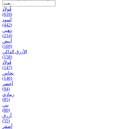
فُولاَذ
(618)
أسود
(442)
ذهبی
(214)
أبيض
(169)
الأزرق الداكن
(158)
فُولاَذ
(147)
نحاس
(146)
أخضر
(94)
رمادي
(85)
بني
(80)
أزرق
(55)
أصفر