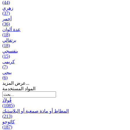
(44)
زهري
(37)
أحمر
(36)
عدة ألوان
(18)
برتقالي
(18)
بنفسجي
(15)
کریمی
(7)
بيجی
(6)
عرض المزيد...
المواد المستخدمة
فُولاَذ
(1085)
المطاط أو مادة صمغية أو البلاستيك
(213)
کائوچو
(187)