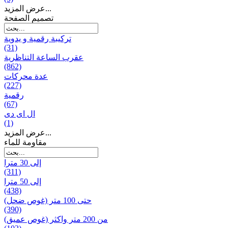
عرض المزيد...
تصميم الصفحة
تركيبة رقمية و يدوية
(31)
عقرب الساعة التناظرية
(862)
عدة محركات
(227)
رقمية
(67)
ال ای دی
(1)
عرض المزيد...
مقاومة للماء
إلى 30 مترا
(311)
إلى 50 مترا
(438)
حتى 100 متر (غوص ضحل)
(390)
من 200 متر واکثر (غوص عميق)