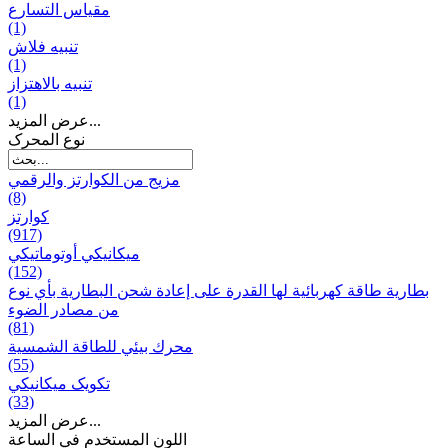
مقياس التسارع
(1)
تنبيه فلاش
(1)
تنبيه بالاهتزاز
(1)
عرض المزيد...
نوع المحرک
مزيج من الكوارتز والرقمي
(8)
كوارتز
(917)
ميكانيكي أوتوماتيكي
(152)
بطارية طاقة كهربائية لها القدرة على إعادة شحن البطارية بأي نوع
من مصادر الضوء
(81)
محرك بيئي للطاقة الشمسية
(55)
تکویک ميكانيكي
(33)
عرض المزيد...
اللون المستخدم في الساعة