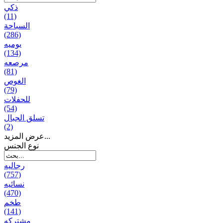
ذكي
(11)
السباحة
(286)
يومیه
(134)
مرصعه
(81)
الغوص
(79)
للحفلات
(54)
تسلق الجبال
(2)
عرض المزيد...
نوع الجنس
رجالیه
(757)
نسائیه
(470)
طخم
(141)
مشتركه