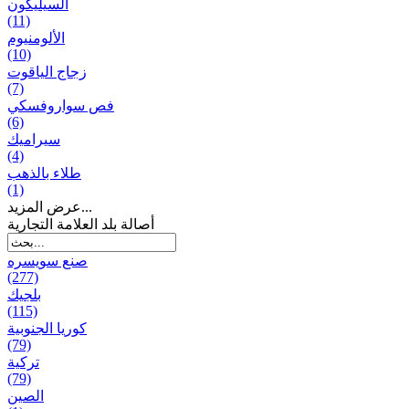
السيليكون
(11)
الألومنيوم
(10)
زجاج الياقوت
(7)
فص سواروفسكي
(6)
سيراميك
(4)
طلاء بالذهب
(1)
عرض المزيد...
أصالة بلد العلامة التجارية
صنع سویسره
(277)
بلجيك
(115)
كوريا الجنوبية
(79)
تركية
(79)
الصين