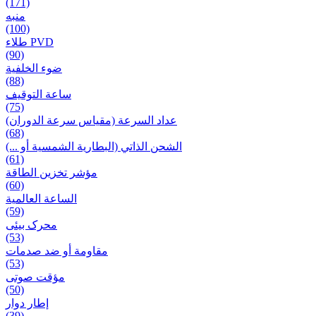
(171)
منبه
(100)
طلاء PVD
(90)
ضوء الخلفية
(88)
ساعة التوقيف
(75)
عداد السرعة (مقياس سرعة الدوران)
(68)
الشحن الذاتي (البطارية الشمسية أو ...)
(61)
مؤشر تخزين الطاقة
(60)
الساعة العالمية
(59)
محرک بیئی
(53)
مقاومة أو ضد صدمات
(53)
مؤقت صوتی
(50)
إطار دوار
(39)