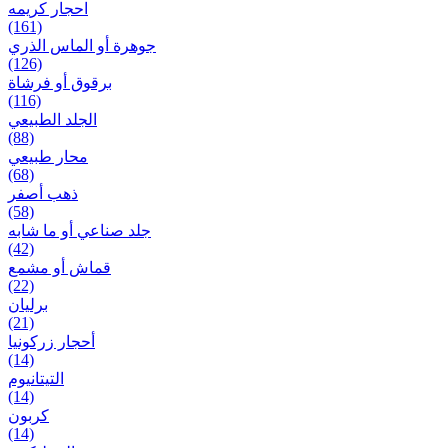
احجار کریمه
(161)
جوهرة أو الماس الذري
(126)
برقوق أو فرشاة
(116)
الجلد الطبيعي
(88)
محار طبيعي
(68)
ذهب أصفر
(58)
جلد صناعي أو ما شابه
(42)
قماش أو مشمع
(22)
برلیان
(21)
أحجار زركونيا
(14)
التيتانيوم
(14)
كربون
(14)