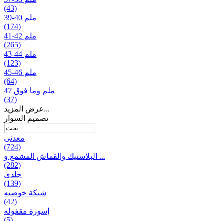
(43)
39-40 ملم
(174)
41-42 ملم
(265)
43-44 ملم
(123)
45-46 ملم
(64)
47 ملم وما فوق
(37)
عرض المزيد...
تصمیم السوار
معدنی
(724)
البلاستيك والقماش المشمع و ...
(282)
جلدی
(139)
شبكة خوصیه
(42)
إسورة مقفوله
(5)