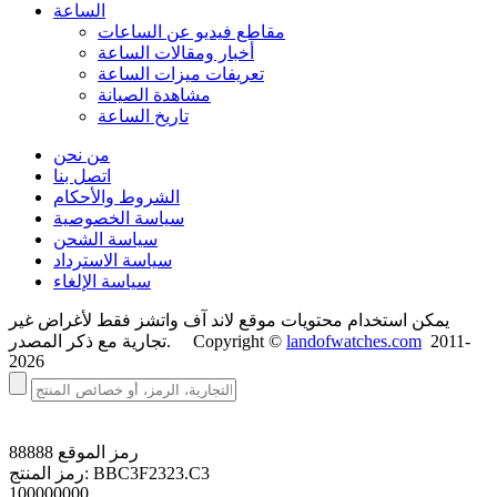
الساعة
مقاطع فيديو عن الساعات
أخبار ومقالات الساعة
تعريفات ميزات الساعة
مشاهدة الصيانة
تاريخ الساعة
من نحن
اتصل بنا
الشروط والأحكام
سياسة الخصوصية
سياسة الشحن
سياسة الاسترداد
سياسة الإلغاء
يمكن استخدام محتويات موقع لاند آف واتشز فقط لأغراض غير
2011-
landofwatches.com
تجارية مع ذكر المصدر. Copyright ©
2026
رمز الموقع
88888
BBC3F2323.C3
رمز المنتج:
100000000