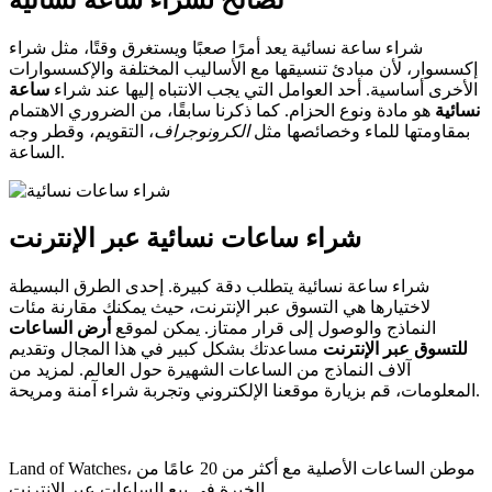
نصائح لشراء ساعة نسائية
شراء ساعة نسائية يعد أمرًا صعبًا ويستغرق وقتًا، مثل شراء
إكسسوار، لأن مبادئ تنسيقها مع الأساليب المختلفة والإكسسوارات
الأخرى أساسية. أحد العوامل التي يجب الانتباه إليها عند شراء
ساعة
نسائية
هو مادة ونوع الحزام. كما ذكرنا سابقًا، من الضروري الاهتمام
بمقاومتها للماء وخصائصها مثل
الكرونوجراف
، التقويم، وقطر وجه
الساعة.
شراء ساعات نسائية عبر الإنترنت
شراء ساعة نسائية يتطلب دقة كبيرة. إحدى الطرق البسيطة
لاختيارها هي التسوق عبر الإنترنت، حيث يمكنك مقارنة مئات
النماذج والوصول إلى قرار ممتاز. يمكن لموقع
أرض الساعات
للتسوق عبر الإنترنت
مساعدتك بشكل كبير في هذا المجال وتقديم
آلاف النماذج من الساعات الشهيرة حول العالم. لمزيد من
المعلومات، قم بزيارة موقعنا الإلكتروني وتجربة شراء آمنة ومريحة.
Land of Watches، موطن الساعات الأصلیة مع أکثر من 20 عامًا من
الخبرة فی بیع الساعات عبر الإنترنت.