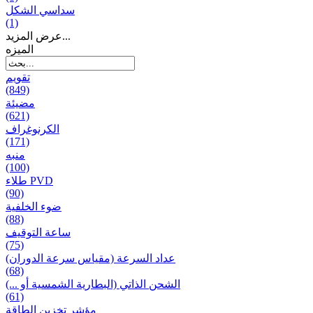
سداسي الشكل
(1)
عرض المزيد...
المیزه
تقويم
(849)
مضيئة
(621)
الكرنوغراف
(171)
منبه
(100)
طلاء PVD
(90)
ضوء الخلفية
(88)
ساعة التوقيف
(75)
عداد السرعة (مقياس سرعة الدوران)
(68)
الشحن الذاتي (البطارية الشمسية أو ...)
(61)
مؤشر تخزين الطاقة