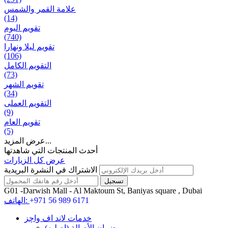
علامة القمر والشمس
(14)
تقویم الیوم
(740)
تقويم ليلا ونهارا
(106)
التقويم الكامل
(73)
تقويم الشهر
(34)
التقويم العملی
(9)
تقويم العام
(5)
عرض المزيد...
أحدث المنتجات التي شاهدتها
عرض كل الزيارات
الاشتراك في النشرة البريدية
G01 -Darwish Mall - Al Maktoum St, Baniyas square , Dubai
+971 56 989 6171
الهاتف:
خدمات لاند اف واچز
ضمان الأصالة (اصلیه)