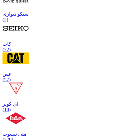
سیکو دیواری
(2)
كات
(72)
غس
(57)
لي كوبر
(10)
متی تیسوت
(279)