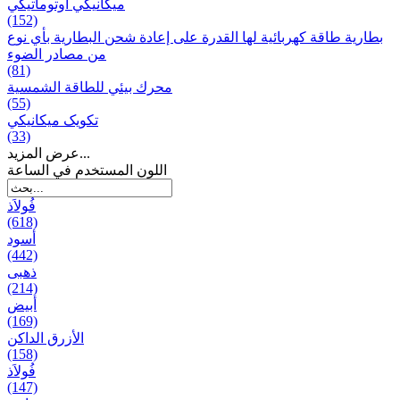
ميكانيكي أوتوماتيكي
(152)
بطارية طاقة كهربائية لها القدرة على إعادة شحن البطارية بأي نوع
من مصادر الضوء
(81)
محرك بيئي للطاقة الشمسية
(55)
تکویک ميكانيكي
(33)
عرض المزيد...
اللون المستخدم في الساعة
فُولاَذ
(618)
أسود
(442)
ذهبی
(214)
أبيض
(169)
الأزرق الداكن
(158)
فُولاَذ
(147)