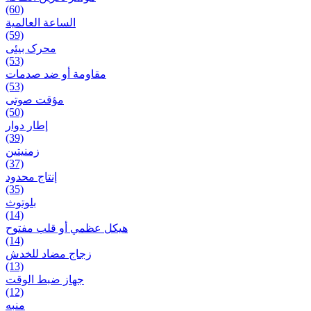
(60)
الساعة العالمية
(59)
محرک بیئی
(53)
مقاومة أو ضد صدمات
(53)
مؤقت صوتی
(50)
إطار دوار
(39)
زمنیتین
(37)
إنتاج محدود
(35)
بلوتوث
(14)
هيكل عظمي أو قلب مفتوح
(14)
زجاج مضاد للخدش
(13)
جهاز ضبط الوقت
(12)
منبه