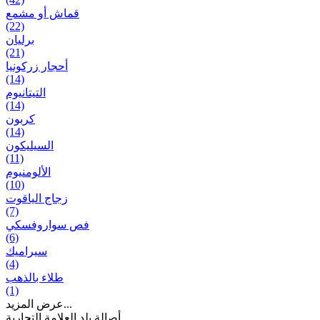
قماش أو مشمع
(22)
برلیان
(21)
أحجار زركونيا
(14)
التيتانيوم
(14)
كربون
(14)
السيليكون
(11)
الألومنيوم
(10)
زجاج الياقوت
(7)
فص سواروفسكي
(6)
سيراميك
(4)
طلاء بالذهب
(1)
عرض المزيد...
أصالة بلد العلامة التجارية