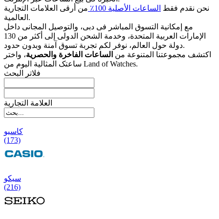
نحن نقدم فقط
الساعات الأصلیة 100٪
من أرقى العلامات التجاریة
العالمیة.
مع إمکانیة التسوق المباشر فی دبی، والتوصیل المجانی داخل
الإمارات العربیة المتحدة، وخدمة الشحن الدولی إلى أکثر من 130
دولة حول العالم، نوفر لکم تجربة تسوق آمنة وبدون حدود.
اکتشف مجموعتنا المتنوعة من
الساعات الفاخرة والحصریة
، واختر
ساعتک المثالیة الیوم من Land of Watches.
فلاتر البحث
العلامة التجارية
کاسیو
(173)
سیکو
(216)