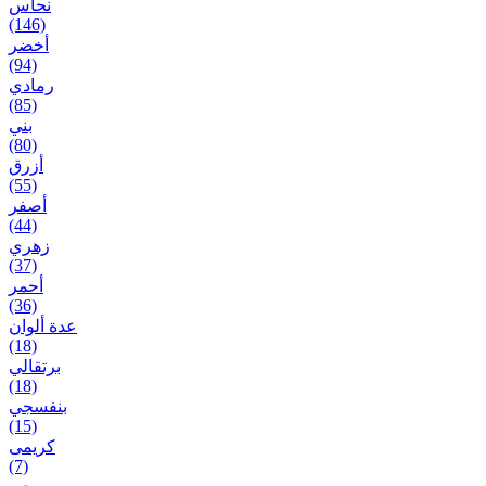
نحاس
(146)
أخضر
(94)
رمادي
(85)
بني
(80)
أزرق
(55)
أصفر
(44)
زهري
(37)
أحمر
(36)
عدة ألوان
(18)
برتقالي
(18)
بنفسجي
(15)
کریمی
(7)