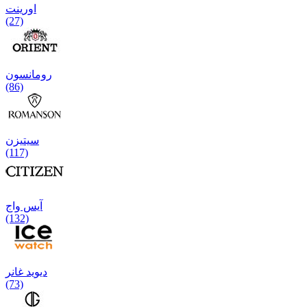
اورینت
(27)
رومانسون
(86)
سیتیزن
(117)
آیس واج
(132)
دیوید غانر
(73)