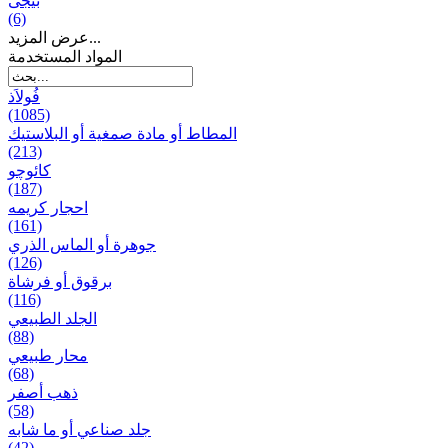
بيجی
(6)
عرض المزيد...
المواد المستخدمة
فُولاَذ
(1085)
المطاط أو مادة صمغية أو البلاستيك
(213)
کائوچو
(187)
احجار کریمه
(161)
جوهرة أو الماس الذري
(126)
برقوق أو فرشاة
(116)
الجلد الطبيعي
(88)
محار طبيعي
(68)
ذهب أصفر
(58)
جلد صناعي أو ما شابه
(42)