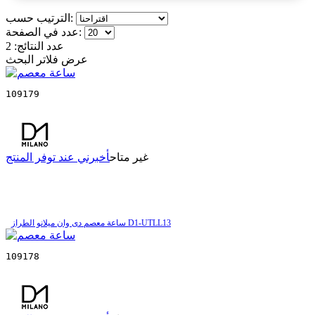
الترتيب حسب:
عدد في الصفحة:
عدد النتائج:
2
عرض فلاتر البحث
109179
غير متاح
أخبرني عند توفر المنتج
ساعة معصم دی وان میلانو الطراز D1-UTLL13
109178