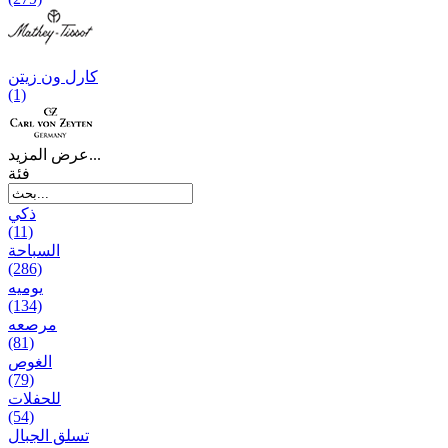
کارل ون زیتن
(1)
عرض المزيد...
فئة
ذكي
(11)
السباحة
(286)
يومیه
(134)
مرصعه
(81)
الغوص
(79)
للحفلات
(54)
تسلق الجبال