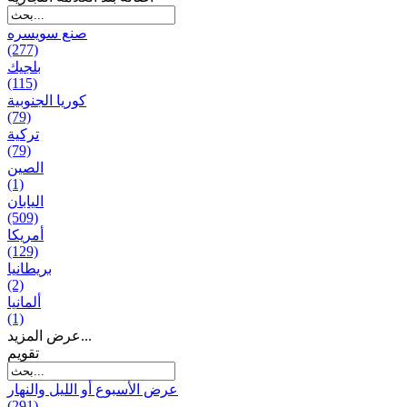
صنع سویسره
(277)
بلجيك
(115)
كوريا الجنوبية
(79)
تركية
(79)
الصين
(1)
اليابان
(509)
أمريكا
(129)
بریطانیا
(2)
ألمانيا
(1)
عرض المزيد...
تقويم
عرض الأسبوع أو الليل والنهار
(291)