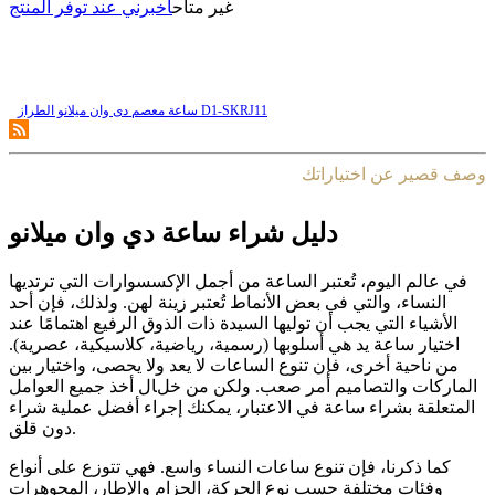
غير متاح
أخبرني عند توفر المنتج
ساعة معصم دی وان میلانو الطراز D1-SKRJ11
وصف قصير عن اختياراتك
دليل شراء ساعة دي وان ميلانو
في عالم اليوم، تُعتبر الساعة من أجمل الإكسسوارات التي ترتديها
النساء، والتي في بعض الأنماط تُعتبر زينة لهن. ولذلك، فإن أحد
الأشياء التي يجب أن توليها السيدة ذات الذوق الرفيع اهتمامًا عند
اختيار ساعة يد هي أسلوبها (رسمية، رياضية، كلاسيكية، عصرية).
من ناحية أخرى، فإن تنوع الساعات لا يعد ولا يحصى، واختيار بين
الماركات والتصاميم أمر صعب. ولكن من خلال أخذ جميع العوامل
المتعلقة بشراء ساعة في الاعتبار، يمكنك إجراء أفضل عملية شراء
دون قلق.
كما ذكرنا، فإن تنوع ساعات النساء واسع. فهي تتوزع على أنواع
وفئات مختلفة حسب نوع الحركة، الحزام والإطار، المجوهرات