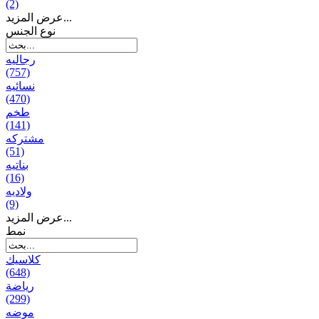
(2)
عرض المزيد...
نوع الجنس
رجالیه
(757)
نسائیه
(470)
طخم
(141)
مشتركه
(51)
بناتیه
(16)
ولادیه
(9)
عرض المزيد...
نمط
كلاسيك
(648)
رياضة
(299)
موضه