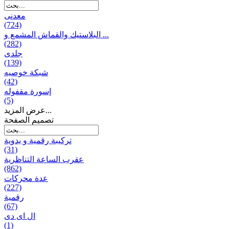
معدنی
(724)
البلاستيك والقماش المشمع و ...
(282)
جلدی
(139)
شبكة خوصیه
(42)
إسورة مقفوله
(5)
عرض المزيد...
تصميم الصفحة
تركيبة رقمية و يدوية
(31)
عقرب الساعة التناظرية
(862)
عدة محركات
(227)
رقمية
(67)
ال ای دی
(1)