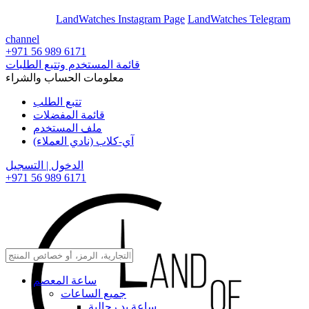
En
Ar
LandWatches Instagram Page
LandWatches Telegram
channel
+971 56 989 6171
قائمة المستخدم وتتبع الطلبات
معلومات الحساب والشراء
تتبع الطلب
قائمة المفضلات
ملف المستخدم
آي-كلاب (نادي العملاء)
الدخول | التسجيل
+971 56 989 6171
ساعة المعصم
جميع الساعات
ساعة يد رجالية