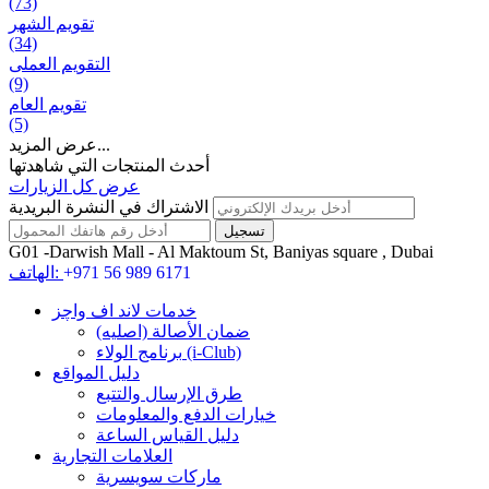
(73)
تقويم الشهر
(34)
التقويم العملی
(9)
تقويم العام
(5)
عرض المزيد...
أحدث المنتجات التي شاهدتها
عرض كل الزيارات
الاشتراك في النشرة البريدية
G01 -Darwish Mall - Al Maktoum St, Baniyas square , Dubai
+971 56 989 6171
الهاتف:
خدمات لاند اف واچز
ضمان الأصالة (اصلیه)
برنامج الولاء (i-Club)
دليل المواقع
طرق الإرسال والتتبع
خيارات الدفع والمعلومات
دليل القياس الساعة
العلامات التجارية
ماركات سويسرية