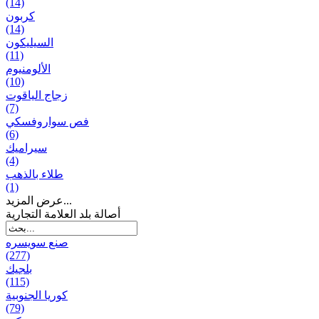
(14)
كربون
(14)
السيليكون
(11)
الألومنيوم
(10)
زجاج الياقوت
(7)
فص سواروفسكي
(6)
سيراميك
(4)
طلاء بالذهب
(1)
عرض المزيد...
أصالة بلد العلامة التجارية
صنع سویسره
(277)
بلجيك
(115)
كوريا الجنوبية
(79)