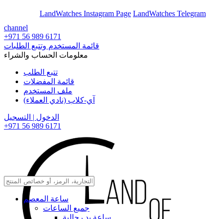
En
Ar
LandWatches Instagram Page
LandWatches Telegram
channel
+971 56 989 6171
قائمة المستخدم وتتبع الطلبات
معلومات الحساب والشراء
تتبع الطلب
قائمة المفضلات
ملف المستخدم
آي-كلاب (نادي العملاء)
الدخول | التسجيل
+971 56 989 6171
ساعة المعصم
جميع الساعات
ساعة يد رجالية