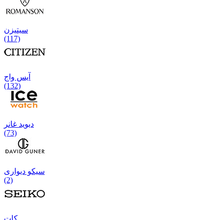
سیتیزن
(117)
آیس واج
(132)
دیوید غانر
(73)
سیکو دیواری
(2)
كات