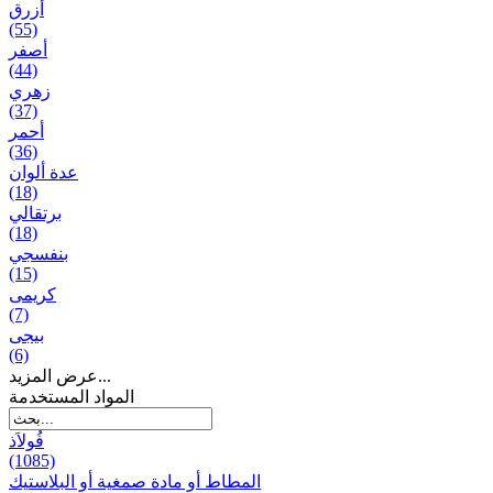
أزرق
(55)
أصفر
(44)
زهري
(37)
أحمر
(36)
عدة ألوان
(18)
برتقالي
(18)
بنفسجي
(15)
کریمی
(7)
بيجی
(6)
عرض المزيد...
المواد المستخدمة
فُولاَذ
(1085)
المطاط أو مادة صمغية أو البلاستيك