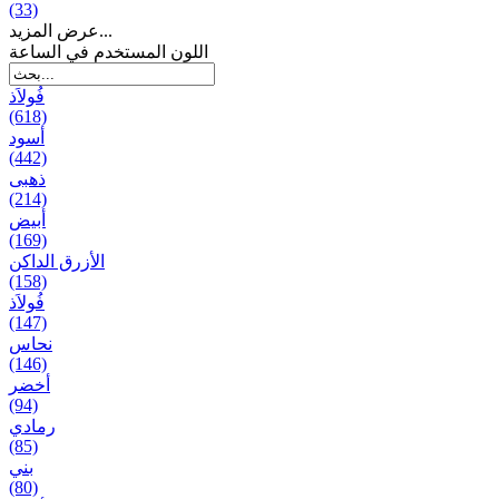
(33)
عرض المزيد...
اللون المستخدم في الساعة
فُولاَذ
(618)
أسود
(442)
ذهبی
(214)
أبيض
(169)
الأزرق الداكن
(158)
فُولاَذ
(147)
نحاس
(146)
أخضر
(94)
رمادي
(85)
بني
(80)