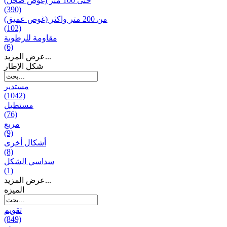
حتى 100 متر (غوص ضحل)
(390)
من 200 متر واکثر (غوص عميق)
(102)
مقاومة للرطوبة
(6)
عرض المزيد...
شكل الإطار
مستدير
(1042)
مستطيل
(76)
مربع
(9)
أشكال أخرى
(8)
سداسي الشكل
(1)
عرض المزيد...
المیزه
تقويم
(849)