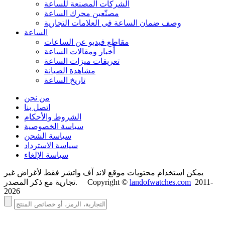
الشركات المصنعة للساعة
مصنّعين محرك الساعة
وصف ضمان الساعة فی العلامات التجارية
الساعة
مقاطع فيديو عن الساعات
أخبار ومقالات الساعة
تعريفات ميزات الساعة
مشاهدة الصيانة
تاريخ الساعة
من نحن
اتصل بنا
الشروط والأحكام
سياسة الخصوصية
سياسة الشحن
سياسة الاسترداد
سياسة الإلغاء
يمكن استخدام محتويات موقع لاند آف واتشز فقط لأغراض غير
2011-
landofwatches.com
تجارية مع ذكر المصدر. Copyright ©
2026