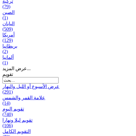
تركية
(79)
الصين
(1)
اليابان
(509)
أمريكا
(129)
بریطانیا
(2)
ألمانيا
(1)
عرض المزيد...
تقويم
عرض الأسبوع أو الليل والنهار
(291)
علامة القمر والشمس
(14)
تقویم الیوم
(740)
تقويم ليلا ونهارا
(106)
التقويم الكامل