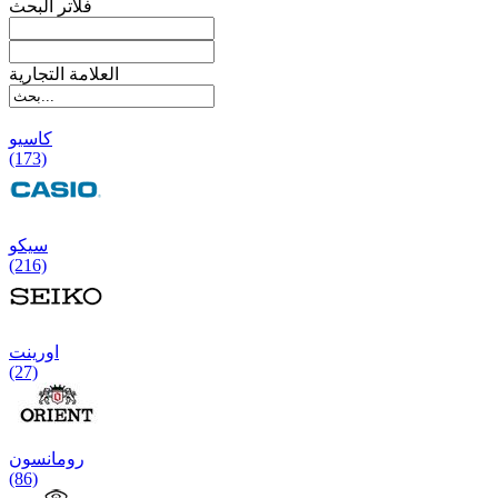
فلاتر البحث
العلامة التجارية
کاسیو
(173)
سیکو
(216)
اورینت
(27)
رومانسون
(86)