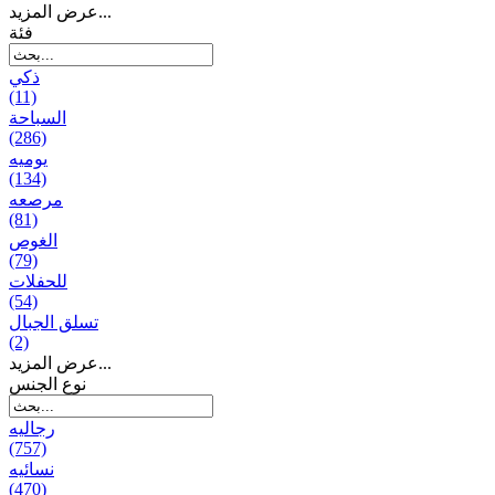
عرض المزيد...
فئة
ذكي
(11)
السباحة
(286)
يومیه
(134)
مرصعه
(81)
الغوص
(79)
للحفلات
(54)
تسلق الجبال
(2)
عرض المزيد...
نوع الجنس
رجالیه
(757)
نسائیه
(470)