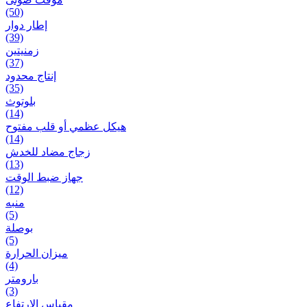
(50)
إطار دوار
(39)
زمنیتین
(37)
إنتاج محدود
(35)
بلوتوث
(14)
هيكل عظمي أو قلب مفتوح
(14)
زجاج مضاد للخدش
(13)
جهاز ضبط الوقت
(12)
منبه
(5)
بوصلة
(5)
ميزان الحرارة
(4)
بارومتر
(3)
مقياس الارتفاع