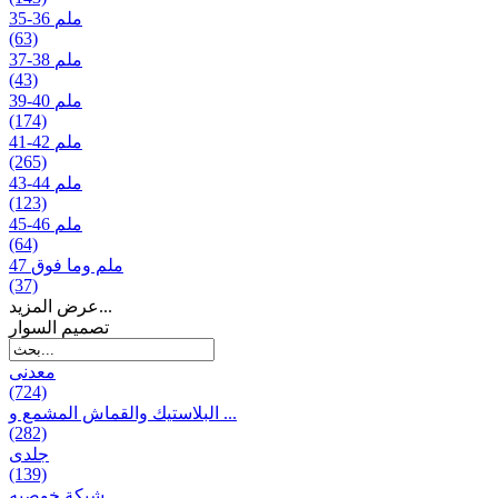
35-36 ملم
(63)
37-38 ملم
(43)
39-40 ملم
(174)
41-42 ملم
(265)
43-44 ملم
(123)
45-46 ملم
(64)
47 ملم وما فوق
(37)
عرض المزيد...
تصمیم السوار
معدنی
(724)
البلاستيك والقماش المشمع و ...
(282)
جلدی
(139)
شبكة خوصیه