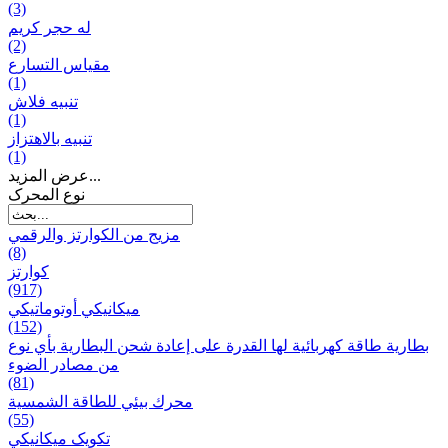
(3)
له حجر كريم
(2)
مقياس التسارع
(1)
تنبيه فلاش
(1)
تنبيه بالاهتزاز
(1)
عرض المزيد...
نوع المحرک
مزيج من الكوارتز والرقمي
(8)
كوارتز
(917)
ميكانيكي أوتوماتيكي
(152)
بطارية طاقة كهربائية لها القدرة على إعادة شحن البطارية بأي نوع
من مصادر الضوء
(81)
محرك بيئي للطاقة الشمسية
(55)
تکویک ميكانيكي