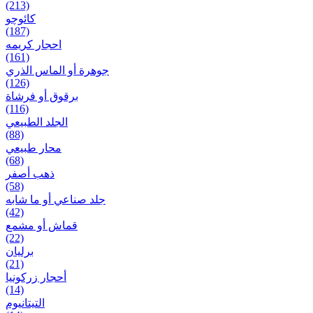
(213)
کائوچو
(187)
احجار کریمه
(161)
جوهرة أو الماس الذري
(126)
برقوق أو فرشاة
(116)
الجلد الطبيعي
(88)
محار طبيعي
(68)
ذهب أصفر
(58)
جلد صناعي أو ما شابه
(42)
قماش أو مشمع
(22)
برلیان
(21)
أحجار زركونيا
(14)
التيتانيوم