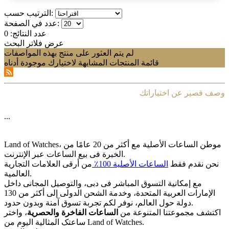
الترتيب حسب:
عدد في الصفحة:
عدد النتائج:
0
عرض فلاتر البحث
لم يتم العثور على منتج بهذه المواصفات
قائمة المنتجات المشابهة لاختيارك موجودة أدناه
وصف قصير عن اختياراتك
...
Land of Watches، موطن الساعات الأصلیة مع أکثر من 20 عامًا من
الخبرة فی بیع الساعات عبر الإنترنت.
نحن نقدم فقط
الساعات الأصلیة 100٪
من أرقى العلامات التجاریة
العالمیة.
مع إمکانیة التسوق المباشر فی دبی، والتوصیل المجانی داخل
الإمارات العربیة المتحدة، وخدمة الشحن الدولی إلى أکثر من 130
دولة حول العالم، نوفر لکم تجربة تسوق آمنة وبدون حدود.
اکتشف مجموعتنا المتنوعة من
الساعات الفاخرة والحصریة
، واختر
ساعتک المثالیة الیوم من Land of Watches.