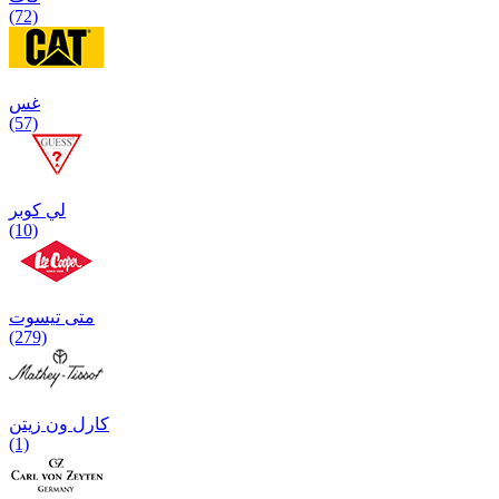
(72)
غس
(57)
لي كوبر
(10)
متی تیسوت
(279)
کارل ون زیتن
(1)