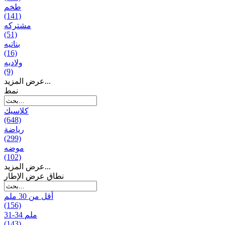
طخم
(141)
مشتركه
(51)
بناتیه
(16)
ولادیه
(9)
عرض المزيد...
نمط
كلاسيك
(648)
رياضة
(299)
موضه
(102)
عرض المزيد...
نطاق عرض الإطار
أقل من 30 ملم
(156)
31-34 ملم
(143)